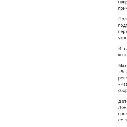
нап
при
Пол
под
пер
укр
В т
конг
Мат
«Вп
рев
«Ра
сбо
Дет
Лон
про
ее 