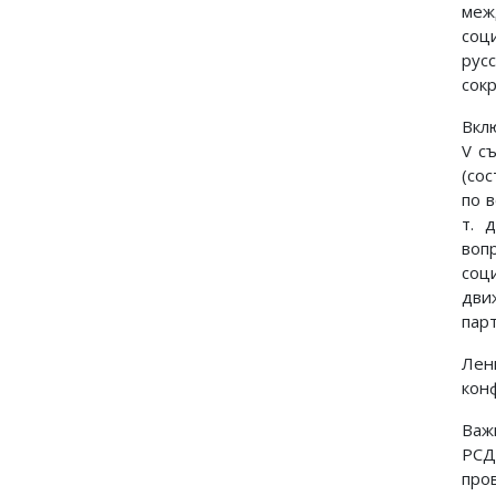
меж
соц
рус
сок
Вкл
V с
(со
по 
т. 
воп
соц
дви
пар
Лен
кон
Важ
РСД
про