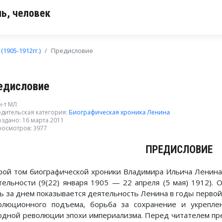
ь, человек
 (1905-1912гг.)
Предисловие
едисловие
н-т МЛ
дительская категория:
Биографическая хроника Ленина
здано: 16 марта 2011
росмотров: 3977
ПРЕДИСЛОВИЕ
рой том биографической хроники Владимира Ильича Ленина
тельности (9(22) января 1905 — 22 апреля (5 мая) 1912). 
ь за днем показывается деятельность Ленина в годы первой
олюционного подъема, борьба за сохранение и укрепле
одной революции эпохи империализма. Перед читателем пр