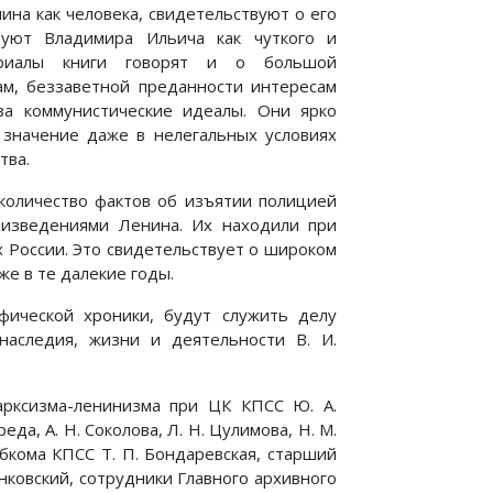
на как человека, свидетельствуют о его
зуют Владимира Ильича как чуткого и
ериалы книги говорят и о большой
ам, беззаветной преданности интересам
за коммунистические идеалы. Они ярко
 значение даже в нелегальных условиях
тва.
количество фактов об изъятии полицией
роизведениями Ленина. Их находили при
х России. Это свидетельствует о широком
же в те далекие годы.
фической хроники, будут служить делу
наследия, жизни и деятельности В. И.
арксизма-ленинизма при ЦК КПСС Ю. А.
реда, А. Н. Соколова, Л. Н. Цулимова, Н. М.
бкома КПСС Т. П. Бондаревская, старший
нковский, сотрудники Главного архивного