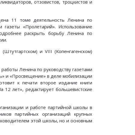
ликвидаторов, отзовистов, троцкистов и
щена 11 томе деятельность Ленина по
 газеты «Пролетарий». Использование
подробнее раскрыть борьбу Ленина по
ии.
(Штутгартском) и VIII (Копенгагенском)
 работы Ленина по руководству газетами
ль» и «Просвещение» в деле мобилизации
отовит к печати второе издание книги
За 12 лет», редактирует большевистские
рганизации и работе партийной школы в
иков партийных организаций крупных
уководителем этой школы, но и основным