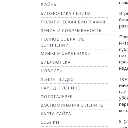
пла
ВОЙНА
В р
БИОХРОНИКА ЛЕНИНА
био
ПОЛИТИЧЕСКАЯ БИОГРАФИЯ
раз
ЛЕНИН И СОВРЕМЕННОСТЬ
При
ПОЛНОЕ СОБРАНИЕ
инт
СОЧИНЕНИЙ
пуб
МИФЫ И ФАЛЬШИВКИ
них
про
БИБЛИОТЕКА
изд
НОВОСТИ
Том
ЛЕНИН. ВИДЕО
нач
НАРОД О ЛЕНИНЕ
где
ФОТОГАЛЕРЕЯ
убе
пер
ВОСПОМИНАНИЯ О ЛЕНИНЕ
кот
КАРТА САЙТА
8 (
ССЫЛКИ
«за