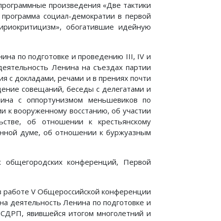
программные произведения «Две тактики
 программа социал-демократии в первой
ириокритицизм», обогатившие идейную
на по подготовке и проведению III, IV и
деятельность Ленина на съездах партии
я с докладами, речами и в прениях почти
едение совещаний, беседы с делегатами и
нина с оппортунизмом меньшевиков по
ии к вооруженному восстанию, об участии
ьстве, об отношении к крестьянскому
енной думе, об отношении к буржуазным
их общегородских конференций, Первой
в работе V Общероссийской конференции
на деятельность Ленина по подготовке и
СДРП, явившейся итогом многолетний и