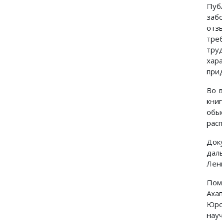
Пуб
заб
отз
тре
тру
хар
при
Во 
кни
обы
рас
Док
дал
Лен
Пом
Ахап
Юро
нау