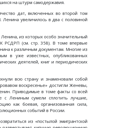
шихся на штурм самодержавия.
ичество дат, включенных во второй том
. Ленина увеличилось в два с половиной
 Ленина, из которых особо значительный
К РСДРП (см. стр. 358). В томе впервые
Ленина к различным документам. Многие из
ым в уже известных, опубликованных
ических деятелей, книг и периодических
ыхнули всю страну и знаменовали собой
кровавом воскресенье» достигли Женевы,
Ленин. Приводимые в томе факты со всей
ве с Лениным сумели сплотить лучшие,
цию как боевая, организованная сила,
волюционных событий в России.
возвратиться из «постылой эмигрантской
же развертывает кипучую революционную