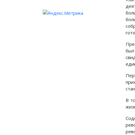
дея
бол
бол
соб
гот
Пре
был
сви
еди
Пер
при
ста
В т
жиз
Сод
рев
рев