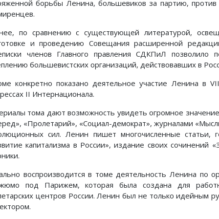
ряженной борьбы Ленина, большевиков за партию, против 
миренцев.
нее, по сравнению с существующей литературой, осве
готовке и проведению Совещания расширенной редакции
еписки членов Главного правления СДКПиЛ позволило 
еплению большевистских организаций, действовавших в Росс
оме конкретно показано деятельное участие Ленина в VII 
рессах II Интернационала.
ериалы тома дают возможность увидеть огромное значение
еред», «Пролетарий», «Социал-демократ», журналами «Мыс
олюционных сил. Ленин пишет многочисленные статьи, г
звитие капитализма в России», издание своих сочинений «
рники.
ально воспроизводится в томе деятельность Ленина по о
жюмо под Парижем, которая была создана для работн
летарских центров России. Ленин был не только идейным р
лектором.