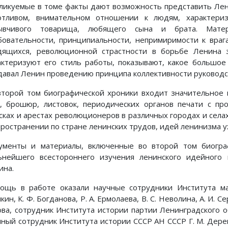
ликуемые в томе факты дают возможность представить Лени
отливом, внимательном отношении к людям, характери
ывчивого товарища, любящего сына и брата. Мат
бовательности, принципиальности, непримиримости к враг
дящихся, революционной страстности в борьбе Ленина 
актеризуют его стиль работы, показывают, какое большое
давал Ленин проведению принципа коллективности руководс
второй том биографической хроники входит значительное 
г, брошюр, листовок, периодических органов печати с п
сках и арестах революционеров в различных городах и села
пространении по стране ленинских трудов, идей ленинизма у
ументы и материалы, включенные во второй том биогра
ьнейшего всестороннего изучения ленинского идейного 
ина.
ощь в работе оказали научные сотрудники Института м
кин, К. Ф. Богданова, Р. А. Ермолаева, В. С. Неволина, А. И. Се
ва, сотрудник Института истории партии Ленинградского о
чный сотрудник Института истории СССР АН СССР Г. М. Дере