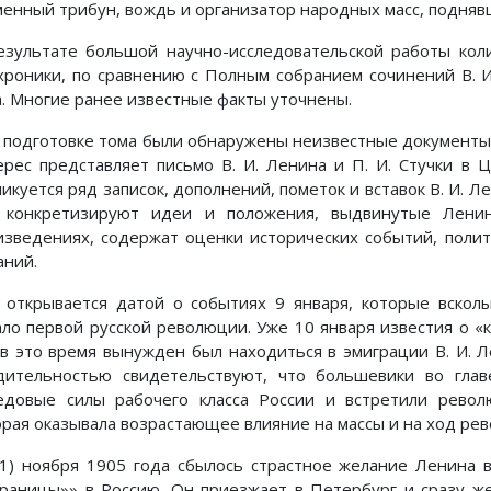
менный трибун, вождь и организатор народных масс, подняв
езультате большой научно-исследовательской работы кол
хроники, по сравнению с Полным собранием сочинений В. И
а. Многие ранее известные факты уточнены.
 подготовке тома были обнаружены неизвестные документы
ерес представляет письмо В. И. Ленина и П. И. Стучки в Ц
ликуется ряд записок, дополнений, пометок и вставок В. И. 
 конкретизируют идеи и положения, выдвинутые Ленин
изведениях, содержат оценки исторических событий, полит
аний.
 открывается датой о событиях 9 января, которые вскол
ало первой русской революции. Уже 10 января известия о «
 в это время вынужден был находиться в эмиграции В. И. 
дительностью свидетельствуют, что большевики во гла
едовые силы рабочего класса России и встретили револю
орая оказывала возрастающее влияние на массы и на ход ре
21) ноября 1905 года сбылось страстное желание Ленина 
границы»» в Россию. Он приезжает в Петербург и сразу 