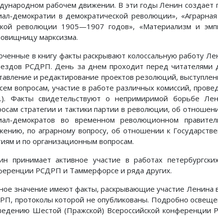
дународном рабочем движении. В эти годы Ленин создает 
иал-демократии в демократической революции», «Аграрная
ской революции 1905—1907 годов», «Материализм и эмп
ровищницу марксизма.
юченные в книгу факты раскрывают колоссальную работу Лени
ъездов РСДРП. День за днем проходит перед читателями 
ставление и редактирование проектов резолюций, выступлени
всем вопросам, участие в работе различных комиссий, пров
д.). Факты свидетельствуют о непримиримой борьбе Ле
росам стратегии и тактики партии в революции, об отношен
иал-демократов во временном революционном правител
жению, по аграрному вопросу, об отношении к Государств
тиям и по организационным вопросам.
ин принимает активное участие в работах петербургск
ференции РСДРП и Таммерфорсе и ряда других.
ное значение имеют факты, раскрывающие участие Ленина 
РП, протоколы которой не опубликованы. Подробно освеще
ведению Шестой (Пражской) Всероссийской конференции Р