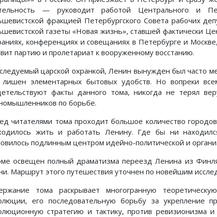
тельность — руководит работой Центрального и Пет
ьшевистской фракцией Петербургского Совета рабочих деп
ьшевистской газеты «Новая жизнь», ставшей фактически Це
раниях, конференциях и совещаниях в Петербурге и Москве,
овит партию и пролетариат к вооруженному восстанию.
следуемый царской охранкой, Ленин вынужден был часто ме
 лишен элементарных бытовых удобств. Но вопреки всем
детельствуют факты данного тома, никогда не терял вер
номышленников по борьбе.
ед читателями тома проходит большое количество городов 
ходилось жить и работать Ленину. Где бы ни находилс
новилось подлинным центром идейно-политической и органи
оме освещен полный драматизма переезд Ленина из Финл
ни. Маршрут этого путешествия уточнен по новейшим иссле
ержание тома раскрывает многогранную теоретическу
олюции, его последовательную борьбу за укрепление пр
олюционную стратегию и тактику, против ревизионизма и 