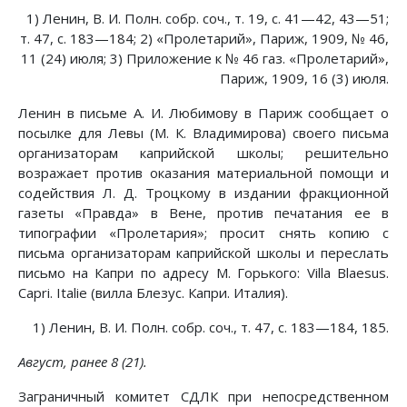
1) Ленин, В. И. Полн. собр. соч., т. 19, с. 41—42, 43—51;
т. 47, с. 183—184; 2) «Пролетарий», Париж, 1909, № 46,
11 (24) июля; 3) Приложение к № 46 газ. «Пролетарий»,
Париж, 1909, 16 (3) июля.
Ленин в письме А. И. Любимову в Париж сообщает о
посылке для Левы (М. К. Владимирова) своего письма
организаторам каприйской школы; решительно
возражает против оказания материальной помощи и
содействия Л. Д. Троцкому в издании фракционной
газеты «Правда» в Вене, против печатания ее в
типографии «Пролетария»; просит снять копию с
письма организаторам каприйской школы и переслать
письмо на Капри по адресу М. Горького: Villa Blaesus.
Capri. Italie (вилла Блезус. Капри. Италия).
1) Ленин, В. И. Полн. собр. соч., т. 47, с. 183—184, 185.
Август, ранее 8 (21).
Заграничный комитет СДЛК при непосредственном