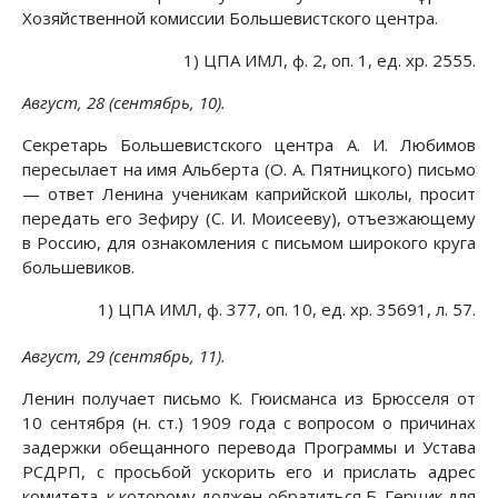
Хозяйственной комиссии Большевистского центра.
1) ЦПА ИМЛ, ф. 2, оп. 1, ед. хр. 2555.
Август, 28 (сентябрь, 10).
Секретарь Большевистского центра А. И. Любимов
пересылает на имя Альберта (О. А. Пятницкого) письмо
— ответ Ленина ученикам каприйской школы, просит
передать его Зефиру (С. И. Моисееву), отъезжающему
в Россию, для ознакомления с письмом широкого круга
большевиков.
1) ЦПА ИМЛ, ф. 377, оп. 10, ед. хр. 35691, л. 57.
Август, 29 (сентябрь, 11).
Ленин получает письмо К. Гюисманса из Брюсселя от
10 сентября (н. ст.) 1909 года с вопросом о причинах
задержки обещанного перевода Программы и Устава
РСДРП, с просьбой ускорить его и прислать адрес
комитета, к которому должен обратиться Б. Герцик для