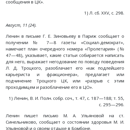
сообщения в ЦК».
1) Л. сб. XXV, с. 298.
Август, 11 (24).
Ленин в письме Г. Е. Зиновьеву в Париж сообщает о
получении № 7—8 газеты «Социал-демократ»,
намечает план очередного номера «Пролетария» (№
47—48), указывает, какие статьи собирается написать
для него, выражает негодование по поводу поведения
Л. Д. Троцкого, разоблачает его «как подлейшего
карьериста и фракционера», предлагает или
подчинение Троцкого ЦК, или «разрыв с этим
проходимцем и разоблачение его в ЦО».
1) Ленин, В. И. Полн. собр. соч., т. 47, с. 187—188; т. 55,
с. 295—296.
Ленин пишет письмо М. А. Ульяновой на ст.
Синельниково, сообщает о состоянии здоровья М. И.
Ульяновой и о своем отдыхе в Бомбоне.