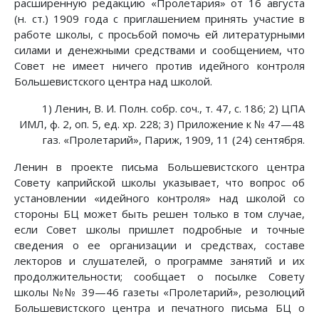
расширенную редакцию «Пролетария» от 16 августа
(н. ст.) 1909 года с приглашением принять участие в
работе школы, с просьбой помочь ей литературными
силами и денежными средствами и сообщением, что
Совет не имеет ничего против идейного контроля
Большевистского центра над школой.
1) Ленин, В. И. Полн. собр. соч., т. 47, с. 186; 2) ЦПА
ИМЛ, ф. 2, оп. 5, ед. хр. 228; 3) Приложение к № 47—48
газ. «Пролетарий», Париж, 1909, 11 (24) сентября.
Ленин в проекте письма Большевистского центра
Совету каприйской школы указывает, что вопрос об
установлении «идейного контроля» над школой со
стороны БЦ может быть решен только в том случае,
если Совет школы пришлет подробные и точные
сведения о ее организации и средствах, составе
лекторов и слушателей, о программе занятий и их
продолжительности; сообщает о посылке Совету
школы №№ 39—46 газеты «Пролетарий», резолюций
Большевистского центра и печатного письма БЦ о