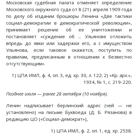
Московская судебная палата отменяет определение
Московского окружного суда от 8 (21) апреля 1909 года
по делу об издании брошюры Ленина «Две тактики
социал-демократии в демократической революции»,
принимает решение об ее уничтожении и
постановляет «суждение об ... Ульянове отложить
впредь до явки или задержки его, а с имуществом
Ульянова, если таковое окажется, поступить по
правилам, предписанным в отношении к безвестно
отсутствующим».
1) ЦПА ИМЛ, ф. 4, оп. 3, ед. хр. 30, л. 122; 2) «Кр. арх.»,
1934, № 1, с. 219-220.
Позднее июля — ранее 28 октября (10 ноября).
Ленин надписывает берлинский адрес (чей — не
установлено) на письме Буквоеда (Д. Б. Рязанова) в
редакцию ЦО («Социал-демократ»),
1) ЦПА ИМЛ, ф. 2, оп. 1, ед. хр. 2538.