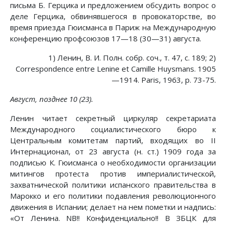
письма Б. Герцика и предложением обсудить вопрос о
деле Герцика, обвинявшегося в провокаторстве, во
время приезда Гюисманса в Париж на Международную
конференцию профсоюзов 17—18 (30—31) августа.
1) Ленин, В. И. Полн. собр. соч., т. 47, с. 189; 2)
Correspondence entre Lenine et Camille Huysmans. 1905
—1914. Paris, 1963, p. 73-75.
Август, позднее 10 (23).
Ленин читает секретный циркуляр секретариата
Международного социалистического бюро к
Центральным комитетам партий, входящих во II
Интернационал, от 23 августа (н. ст.) 1909 года за
подписью К. Гюисманса о необходимости организации
митингов протеста против империалистической,
захватнической политики испанского правительства в
Марокко и его политики подавления революционного
движения в Испании; делает на нем пометки и надпись:
«От Ленина. NB!! Конфиденциально!! В ЗБЦК для