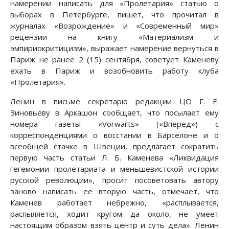
намерении написать для «Пролетария» статью о
выборах в Петербурге, пишет, что прочитал в
журналах «Возрождение» и «Современный мир»
рецензии на книгу «Материализм и
эмпириокритицизм», выражает намерение вернуться в
Париж не ранее 2 (15) сентября, советует Каменеву
ехать в Париж и возобновить работу клуба
«Пролетария».
Ленин в письме секретарю редакции ЦО Г. Е.
Зиновьеву в Аркашон сообщает, что посылает ему
номера газеты «Vorwarts» («Вперед») с
корреспонденциями о восстании в Барселоне и о
всеобщей стачке в Швеции, предлагает сократить
первую часть статьи Л. Б. Каменева «Ликвидация
гегемонии пролетариата и меньшевистской истории
русской революции», просит посоветовать автору
заново написать ее вторую часть, отмечает, что
Каменев работает небрежно, «расплывается,
распыляется, ходит кругом да около, не умеет
настоящим образом взять центр и суть дела». Ленин