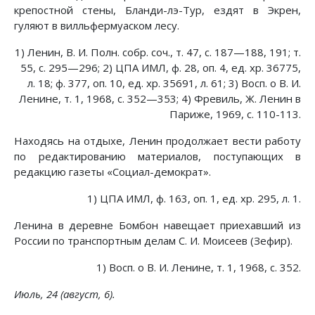
крепостной стены, Бланди-лэ-Тур, ездят в Экрен,
гуляют в вилльфермуаском лесу.
1) Ленин, В. И. Полн. собр. соч., т. 47, с. 187—188, 191; т.
55, с. 295—296; 2) ЦПА ИМЛ, ф. 28, оп. 4, ед. хр. 36775,
л. 18; ф. 377, оп. 10, ед. хр. 35691, л. 61; 3) Восп. о В. И.
Ленине, т. 1, 1968, с. 352—353; 4) Фревиль, Ж. Ленин в
Париже, 1969, с. 110-113.
Находясь на отдыхе, Ленин продолжает вести работу
по редактированию материалов, поступающих в
редакцию газеты «Социал-демократ».
1) ЦПА ИМЛ, ф. 163, оп. 1, ед. хр. 295, л. 1.
Ленина в деревне Бомбон навещает приехавший из
России по транспортным делам С. И. Моисеев (Зефир).
1) Восп. о В. И. Ленине, т. 1, 1968, с. 352.
Июль, 24 (август, 6).