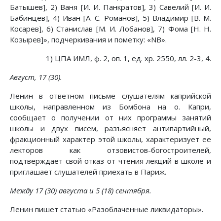
Батышев], 2) Ваня [И. И. Панкратов], 3) Савелий [И. И.
Бабинцев], 4) Иван [А. С. Романов], 5) Владимир [В. М.
Косарев], 6) Станислав [М. И. Лобанов], 7) Фома [Н. Н.
Козырев]», подчеркивания и пометку: «NB».
1) ЦПА ИМЛ, ф. 2, оп. 1, ед. хр. 2550, лл. 2-3, 4.
Август, 17 (30).
Ленин в ответном письме слушателям каприйской
школы, направленном из Бомбона на о. Капри,
сообщает о получении от них программы занятий
школы и двух писем, разъясняет антипартийный,
фракционный характер этой школы, характеризует ее
лекторов как отзовистов-богостроителей,
подтверждает свой отказ от чтения лекций в школе и
приглашает слушателей приехать в Париж.
Между 17 (30) августа и 5 (18) сентября.
Ленин пишет статью «Разоблаченные ликвидаторы».