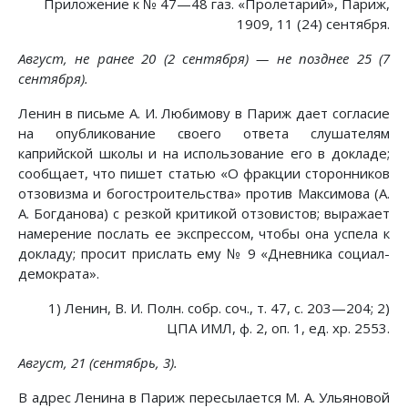
Приложение к № 47—48 газ. «Пролетарий», Париж,
1909, 11 (24) сентября.
Август, не ранее 20 (2 сентября) — не позднее 25 (7
сентября).
Ленин в письме А. И. Любимову в Париж дает согласие
на опубликование своего ответа слушателям
каприйской школы и на использование его в докладе;
сообщает, что пишет статью «О фракции сторонников
отзовизма и богостроительства» против Максимова (А.
А. Богданова) с резкой критикой отзовистов; выражает
намерение послать ее экспрессом, чтобы она успела к
докладу; просит прислать ему № 9 «Дневника социал-
демократа».
1) Ленин, В. И. Полн. собр. соч., т. 47, с. 203—204; 2)
ЦПА ИМЛ, ф. 2, оп. 1, ед. хр. 2553.
Август, 21 (сентябрь, 3).
В адрес Ленина в Париж пересылается М. А. Ульяновой