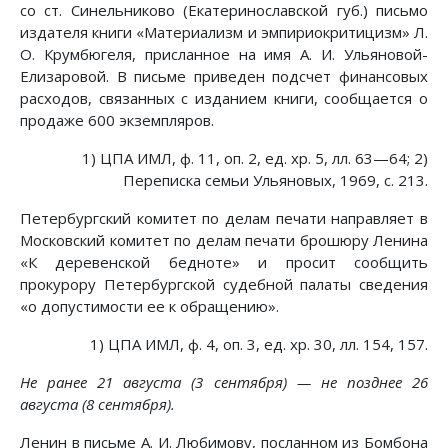
со ст. Синельниково (Екатеринославской губ.) письмо
издателя книги «Материализм и эмпириокритицизм» Л.
О. Крумбюгеля, присланное на имя А. И. Ульяновой-
Елизаровой. В письме приведен подсчет финансовых
расходов, связанных с изданием книги, сообщается о
продаже 600 экземпляров.
1) ЦПА ИМЛ, ф. 11, оп. 2, ед. хр. 5, лл. 63—64; 2)
Переписка семьи Ульяновых, 1969, с. 213.
Петербургский комитет по делам печати направляет в
Московский комитет по делам печати брошюру Ленина
«К деревенской бедноте» и просит сообщить
прокурору Петербургской судебной палаты сведения
«о допустимости ее к обращению».
1) ЦПА ИМЛ, ф. 4, оп. 3, ед. хр. 30, лл. 154, 157.
Не ранее 21 августа (3 сентября) — не позднее 26
августа (8 сентября).
Ленин в письме А. И. Любимову, посланном из Бомбона