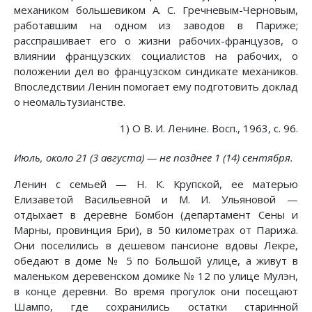
механиком большевиком А. С. Гречневым-Черновым,
работавшим на одном из заводов в Париже;
расспрашивает его о жизни рабочих-французов, о
влиянии французских социалистов на рабочих, о
положении дел во французском синдикате механиков.
Впоследствии Ленин помогает ему подготовить доклад
о неомальтузианстве.
1) О В. И. Ленине. Восп., 1963, с. 96.
Июль, около 21 (3 августа) — не позднее 1 (14) сентября.
Ленин с семьей — Н. К. Крупской, ее матерью
Елизаветой Васильевной и М. И. Ульяновой —
отдыхает в деревне Бомбон (департамент Сены и
Марны, провинция Бри), в 50 километрах от Парижа.
Они поселились в дешевом пансионе вдовы Лекре,
обедают в доме № 5 по Большой улице, а живут в
маленьком деревенском домике № 12 по улице Мулэн,
в конце деревни. Во время прогулок они посещают
Шампо, где сохранились остатки старинной