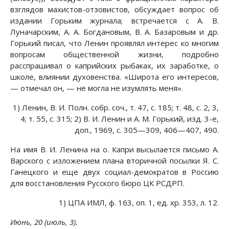
взглядов махистов-отзовистов, обсуждает вопрос об
издании Горьким журнала; встречается с А. В.
Луначарским, А. А. Богдановым, В. А. Базаровым и др.
Горький писал, что Ленин проявлял интерес ко многим
вопросам общественной жизни, подробно
расспрашивал о каприйских рыбаках, их заработке, о
школе, влиянии духовенства. «Широта его интересов,
— отмечал он, — не могла не изумлять меня».
1) Ленин, В. И. Полн. собр. соч., т. 47, с. 185; т. 48, с. 2, 3,
4; т. 55, с. 315; 2) В. И. Ленин и А. М. Горький, изд. 3-е,
доп., 1969, с. 305—309, 406—407, 490.
На имя В. И. Ленина на о. Капри высылается письмо А.
Варского с изложением плана вторичной посылки Я. С.
Ганецкого и еще двух социал-демократов в Россию
для восстановления Русского бюро ЦК РСДРП.
1) ЦПА ИМЛ, ф. 163, оп. 1, ед. хр. 353, л. 12.
Июнь, 20 (июль, 3).