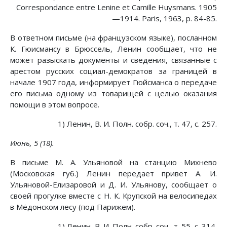
Correspondance entre Lenine et Camille Huysmans. 1905
—1914. Paris, 1963, p. 84-85.
В ответном письме (на французском языке), посланном
К. Гюисмансу в Брюссель, Ленин сообщает, что не
может разыскать документы и сведения, связанные с
арестом русских социал-демократов за границей в
начале 1907 года, информирует Гюйсманса о передаче
его письма одному из товарищей с целью оказания
помощи в этом вопросе.
1) Ленин, В. И. Полн. собр. соч., т. 47, с. 257.
Июнь, 5 (18).
В письме М. А. Ульяновой на станцию Михнево
(Московская губ.) Ленин передает привет А. И.
Ульяновой-Елизаровой и Д. И. Ульянову, сообщает о
своей прогулке вместе с Н. К. Крупской на велосипедах
в Мёдонском лесу (под Парижем).
1) Ленин, В. И. Полн. собр. соч., т. 55, с. 314.