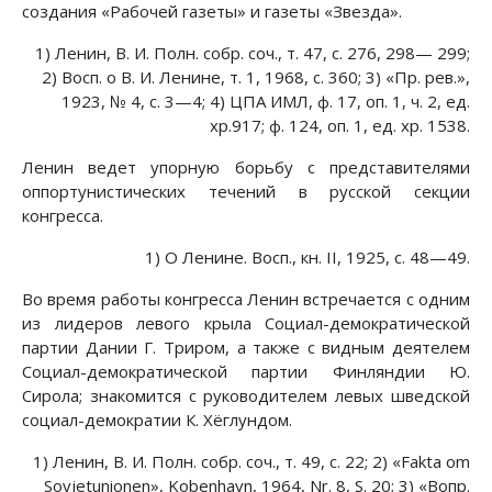
создания «Рабочей газеты» и газеты «Звезда».
1) Ленин, В. И. Полн. собр. соч., т. 47, с. 276, 298— 299;
2) Восп. о В. И. Ленине, т. 1, 1968, с. 360; 3) «Пр. рев.»,
1923, № 4, с. 3—4; 4) ЦПА ИМЛ, ф. 17, оп. 1, ч. 2, ед.
хр.917; ф. 124, оп. 1, ед. хр. 1538.
Ленин ведет упорную борьбу с представителями
оппортунистических течений в русской секции
конгресса.
1) О Ленине. Восп., кн. II, 1925, с. 48—49.
Во время работы конгресса Ленин встречается с одним
из лидеров левого крыла Социал-демократической
партии Дании Г. Триром, а также с видным деятелем
Социал-демократической партии Финляндии Ю.
Сирола; знакомится с руководителем левых шведской
социал-демократии К. Хёглундом.
1) Ленин, В. И. Полн. собр. соч., т. 49, с. 22; 2) «Fakta om
Sovjetunionen», Kobenhavn, 1964, Nr. 8, S. 20; 3) «Вопр.