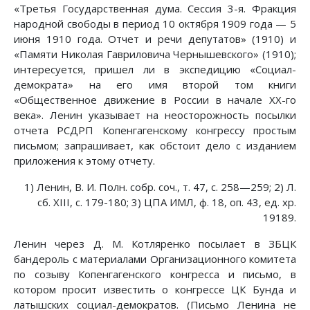
«Третья Государственная дума. Сессия 3-я. Фракция
народной свободы в период 10 октября 1909 года — 5
июня 1910 года. Отчет и речи депутатов» (1910) и
«Памяти Николая Гавриловича Чернышевского» (1910);
интересуется, пришел ли в экспедицию «Социал-
демократа» на его имя второй том книги
«Общественное движение в России в начале ХХ-го
века». Ленин указывает на неосторожность посылки
отчета РСДРП Копенгагенскому конгрессу простым
письмом; запрашивает, как обстоит дело с изданием
приложения к этому отчету.
1) Ленин, В. И. Полн. собр. соч., т. 47, с. 258—259; 2) Л.
сб. XIII, с. 179-180; 3) ЦПА ИМЛ, ф. 18, оп. 43, ед. хр.
19189.
Ленин через Д. М. Котляренко посылает в ЗБЦК
бандероль с материалами Организационного комитета
по созыву Копенгагенского конгресса и письмо, в
котором просит известить о конгрессе ЦК Бунда и
латышских социал-демократов. (Письмо Ленина не