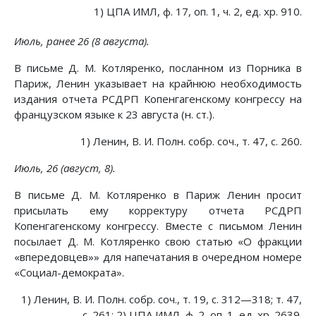
1) ЦПА ИМЛ, ф. 17, оп. 1, ч. 2, ед. хр. 910.
Июль, ранее 26 (8 августа).
В письме Д. М. Котляренко, посланном из Порника в
Париж, Ленин указывает на крайнюю необходимость
издания отчета РСДРП Копенгагенскому конгрессу на
французском языке к 23 августа (н. ст.).
1) Ленин, В. И. Полн. собр. соч., т. 47, с. 260.
Июль, 26 (август, 8).
В письме Д. М. Котляренко в Париж Ленин просит
присылать ему корректуру отчета РСДРП
Копенгагенскому конгрессу. Вместе с письмом Ленин
посылает Д. М. Котляренко свою статью «О фракции
«впередовцев»» для напечатания в очередном номере
«Социал-демократа».
1) Ленин, В. И. Полн. собр. соч., т. 19, с. 312—318; т. 47,
с. 261; 2) ЦПА ИМЛ, ф. 2, оп. 1, ед. хр. 2639.