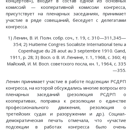
концертов»), входит в состав одной из основных
комиссий — кооперативной комиссии конгресса,
присутствует на пленарных заседаниях, принимает
участие в ряде совещаний, беседует с делегатами
конгресса.
1) Ленин, В. И. Полн. собр. соч., т. 19, с. 310—311,345—
354; 2) Huitieme Congres Socialiste International tenu a
Copenhague du 28 aout au 3 septembre 1910. Gand,
1911, p. 28; 3) Bocn. о В. И. Ленине, т. 1, 1968, с. 360; 4)
Майский, И. М. Восп. советского посла, кн. 1, 1964, с. 335
—355.
Ленин принимает участие в работе подсекции РСДРП
конгресса, на которой обсуждались многие вопросы его
пленарных заседаний (резолюция РСДРП о
кооперативах, поправка к резолюции о единстве
профессионального движения, резолюция о
третейских судах и разоружении и др.). Социал-
демократическая печать отмечала, что «участие
подсекции в работах конгресса было очень