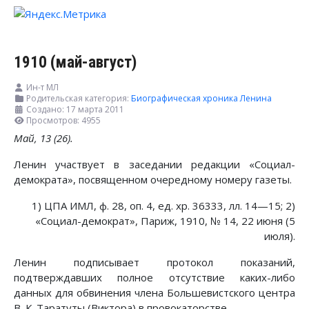
1910 (май-август)
Ин-т МЛ
Родительская категория:
Биографическая хроника Ленина
Создано: 17 марта 2011
Просмотров: 4955
Май, 13 (26).
Ленин участвует в заседании редакции «Социал-
демократа», посвященном очередному номеру газеты.
1) ЦПА ИМЛ, ф. 28, оп. 4, ед. хр. 36333, лл. 14—15; 2)
«Социал-демократ», Париж, 1910, № 14, 22 июня (5
июля).
Ленин подписывает протокол показаний,
подтверждавших полное отсутствие каких-либо
данных для обвинения члена Большевистского центра
В. К. Таратуты (Виктора) в провокаторстве.