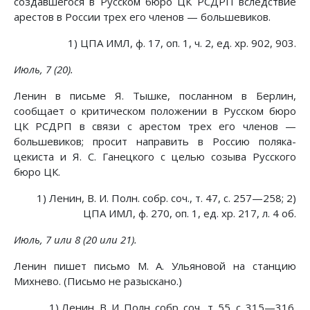
создавшегося в Русском бюро ЦК РСДРП вследствие
арестов в России трех его членов — большевиков.
1) ЦПА ИМЛ, ф. 17, оп. 1, ч. 2, ед. хр. 902, 903.
Июль, 7 (20).
Ленин в письме Я. Тышке, посланном в Берлин,
сообщает о критическом положении в Русском бюро
ЦК РСДРП в связи с арестом трех его членов —
большевиков; просит направить в Россию поляка-
цекиста и Я. С. Ганецкого с целью созыва Русского
бюро ЦК.
1) Ленин, В. И. Полн. собр. соч., т. 47, с. 257—258; 2)
ЦПА ИМЛ, ф. 270, оп. 1, ед. хр. 217, л. 4 об.
Июль, 7 или 8 (20 или 21).
Ленин пишет письмо М. А. Ульяновой на станцию
Михнево. (Письмо не разыскано.)
1) Ленин, В. И. Полн. собр. соч., т. 55, с. 315—316.