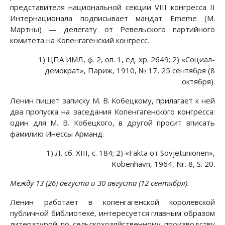
представителя национальной секции VIII конгресса II
Интернационала подписывает мандат Ememe (М.
Мартны) — делегату от Ревельского партийного
комитета на Копенгагенский конгресс.
1) ЦПА ИМЛ, ф. 2, оп. 1, ед. хр. 2649; 2) «Социал-
демократ», Париж, 1910, № 17, 25 сентября (8
октября).
Ленин пишет записку М. В. Кобецкому, прилагает к ней
два пропуска на заседания Копенгагенского конгресса:
один для М. В. Кобецкого, в другой просит вписать
фамилию Инессы Арманд.
1) Л. сб. XIII, с. 184; 2) «Fakta от Sovjetunionen»,
Kobenhavn, 1964, Nr. 8, S. 20.
Между 13 (26) августа и 30 августа (12 сентября).
Ленин работает в копенгагенской королевской
публичной библиотеке, интересуется главным образом
литературой по сельскохозяйственному производству