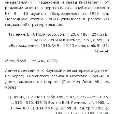
«неделания» (Г. Пешехонов и съезд писателей)», от
редакции «Нечто о перспективах», опубликованных в
№ 9— 10 журнала «Возрождение» за 1910 год.
Последнюю статью Ленин упоминает в работе «О
социальной структуре власти».
1) Ленин, В. И. Полн. собр. соч., т. 20, с. 186—207; 2) Б-
ка В. И. Ленина в Кремле, 1961, с. 550; 3)
«Возрождение», 1910, № 9—10, 15 июня, стлб. 9—31,
50—54.
Июль, 9 (22) — август, 10 (23).
Ленин с семьей, Н. К. Крупской и ее матерью, отдыхает
на берегу Бискайского залива в местечке Порник, в
доме таможенного сторожа (Rue Mon Desir, Villa les
Roses).
1) Ленин, В. И. Полн. собр. соч., т. 47, с. 257—258; т. 55,
с. 315—316, 439; 2) Восп. о В. И. Ленине, т. 1, 1968, с.
359— 360; 3) ЦПА ИМЛ, ф. 28, оп. 2н, ед. хр. 19203; ф.
163, оп. 1, ед. хр. 353, л. 9 об.