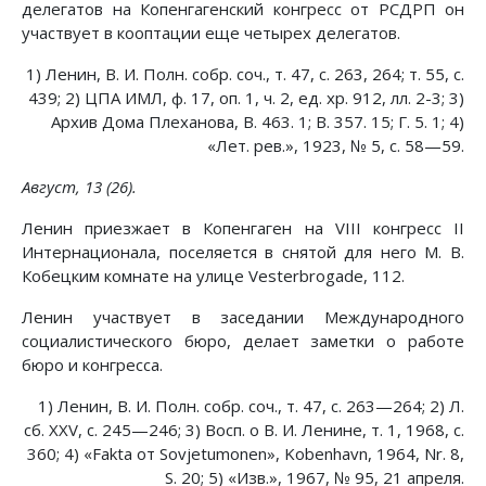
делегатов на Копенгагенский конгресс от РСДРП он
участвует в кооптации еще четырех делегатов.
1) Ленин, В. И. Полн. собр. соч., т. 47, с. 263, 264; т. 55, с.
439; 2) ЦПА ИМЛ, ф. 17, оп. 1, ч. 2, ед. хр. 912, лл. 2-3; 3)
Архив Дома Плеханова, В. 463. 1; В. 357. 15; Г. 5. 1; 4)
«Лет. рев.», 1923, № 5, с. 58—59.
Август, 13 (26).
Ленин приезжает в Копенгаген на VIII конгресс II
Интернационала, поселяется в снятой для него М. В.
Кобецким комнате на улице Vesterbrogade, 112.
Ленин участвует в заседании Международного
социалистического бюро, делает заметки о работе
бюро и конгресса.
1) Ленин, В. И. Полн. собр. соч., т. 47, с. 263—264; 2) Л.
сб. XXV, с. 245—246; 3) Восп. о В. И. Ленине, т. 1, 1968, с.
360; 4) «Fakta от Sovjetumonen», Kobenhavn, 1964, Nr. 8,
S. 20; 5) «Изв.», 1967, № 95, 21 апреля.