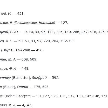
—ый, И.
— 451.
цкая, II. (Гочалковская, Наталья)
— 127.
цкий, С. Ю.
— 9, 10, 33, 96, 111, 115, 130, 266, 267, 418, 425, 
ев, А. Е.
— 50, 53, 93, 97, 220, 264, 392-393.
е
(Bayet),
Альберт
— 416.
нин, М. А. —
608, 609.
шов, Ф. А. —
148.
аттер
(Bamatter),
Зигфрид —
592.
эр
(Bauer),
Ommo
— 175, 523.
ель
(Bebel),
Август
— 90, 127, 129, 131, 132, 133, 145-146, 151,
тов, И. Д.
— 4, .42.