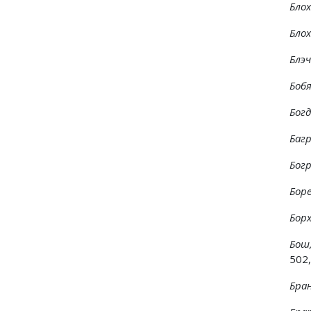
Бло
Бло
Блэ
Боб
Богд
Багр
Богр
Боре
Бор
Бош,
502,
Бра