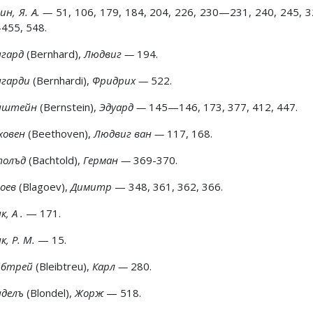
ин, Я. А. —
51, 106, 179, 184, 204, 226, 230—231, 240, 245, 32
455, 548.
нгард
(Bernhard),
Людвиг —
194.
нгарди
(Bernhardi),
Фридрих —
522.
нштейн
(Bernstein),
Эдуард —
145—146, 173, 377, 412, 447.
ховен
(Beethoven),
Людвиг ван —
117, 168.
толъд
(Bachtold),
Герман —
369-370.
гоев
(Blagoev),
Димитр
— 348, 361, 362, 366.
к, А .
— 171.
к, Р. М.
— 15.
йбтрей
(Bleibtreu),
Карл —
280.
нделъ
(Blondel),
Жорж
— 518.