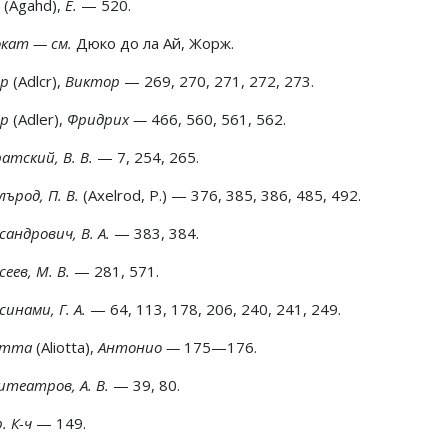
д
(Agahd),
Е.
— 520.
окат — см.
Дюко до ла Ай, Жорж.
ер
(Adlcr),
Виктор
— 269, 270, 271, 272, 273.
ер
(Adler),
Фридрих —
466, 560, 561, 562.
атский, В. В.
— 7, 254, 265.
лърод, П. В.
(Axelrod, Р.) — 376, 385, 386, 485, 492.
сандрович, В. А.
— 383, 384.
сеев, М. В.
— 281, 571.
синами, Г. А.
— 64, 113, 178, 206, 240, 241, 249.
штта
(Aliotta),
Антонио —
175—176.
итеатров, А. В.
— 39, 80.
. К-ч
— 149.