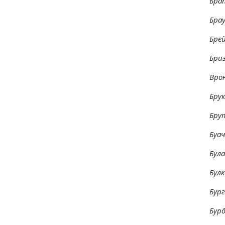
Бра
Бра
Бре
Бри
Врон
Бру
Бру
Буач
Бул
Булк
Бур
Бур