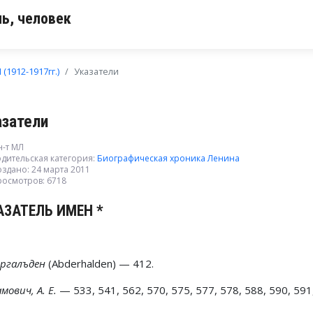
ь, человек
I (1912-1917гг.)
Указатели
азатели
н-т МЛ
дительская категория:
Биографическая хроника Ленина
здано: 24 марта 2011
росмотров: 6718
АЗАТЕЛЬ ИМЕН *
ергалъден
(Abderhalden) — 412.
мович, А. Е.
— 533, 541, 562, 570, 575, 577, 578, 588, 590, 591