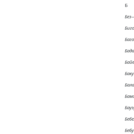
Б
Без
Биго
Баго
Бада
Бай
Баку
Бала
Бам
Бау
Беб
Бебу