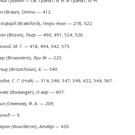
тья Гранат — см.
Гранат, А. Н. и Гранат, И. Н.
ун
(Braun),
Ommo
— 412.
йлсфорд
(Brailsford),
Генри Ноэл
— 278, 522.
зон
(Brizon),
Пьер
— 490, 491, 524, 526.
ский, М. Г. —
418, 494, 542, 575.
кер
(Вгоискёге),
Луи де —
223.
тшу
(Broutchoux),
Б.
— 540.
идзе, С. Г.
(Ной) — 314, 346, 347, 349, 422, 544, 567.
анже
(Boulanger),
О мер
— 607.
ин (Семенов), Ф. А.
— 209.
гольд
— 9.
дерон
(Bourderon),
Алъбер —
420.