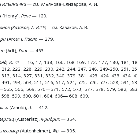
а Ильинична — см.
Ульянова-Елизарова, А. И.
и
(Henry),
Рене
— 120.
нов (Казаков, А. В.**) —см.
Казаков, А. В.
ари
(Arcari),
Паоло
— 279.
ьт
(Arlt),
Ганс
— 453.
анд, И. Ф. —
16, 17, 138, 166, 168-169, 172, 177, 180, 181, 18
 212, 222, 228, 229, 230, 242, 244, 247, 248, 249-250, 251, 2
 313, 314, 327, 331, 332, 340, 379, 381, 423, 424, 433, 434, 4
 491, 494, 504, 511, 516, 517, 524, 525, 526, 527, 528, 531, 
—565, 566, 569, 570—571, 572, 573, 577, 578, 579, 582, 583
 598, 599, 600, 601, 604, 606— 608, 609.
ольд
(Arnold),
д. —
412.
терлиц
(Austerlitz),
Фридрих —
354.
енгеимер
(Autenheimer),
Фр. —
305.