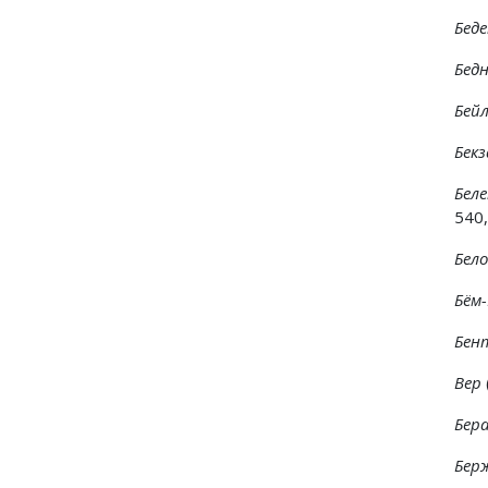
Бед
Бедн
Бейл
Бекз
Беле
540,
Бело
Бём
Бен
Вер
Бер
Бер