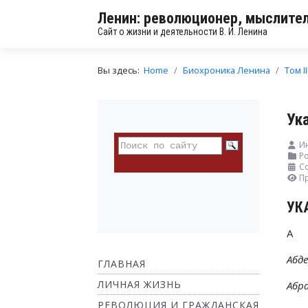
Ленин: революционер, мыслител
Сайт о жизни и деятельности В. И. Ленина
Вы здесь:
Home
Биохроника Ленина
Том II
Ук
И
Ро
Со
П
УК
А
Абд
ГЛАВНАЯ
ЛИЧНАЯ ЖИЗНЬ
Абра
РЕВОЛЮЦИЯ И ГРАЖДАНСКАЯ