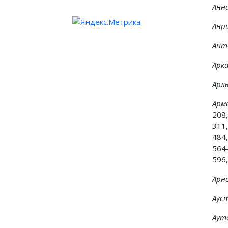
Анн
Анр
Анто
Арк
Арл
Арм
208,
311,
484,
564
596,
Арн
Аус
Аут