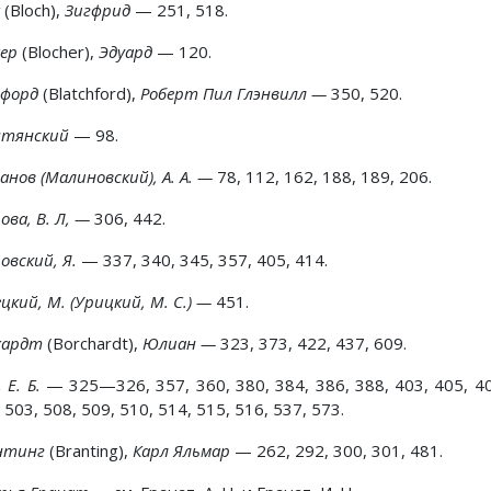
х
(Bloch),
Зигфрид
— 251, 518.
хер
(Blocher),
Эдуард
— 120.
чфорд
(Blatchford),
Роберт Пил Глэнвилл —
350, 520.
ятянский
— 98.
анов (Малиновский), А. А. —
78, 112, 162, 188, 189, 206.
ова, В. Л, —
306, 442.
овский, Я.
— 337, 340, 345, 357, 405, 414.
цкий, М. (Урицкий, М. С.) —
451.
хардт
(Borchardt),
Юлиан —
323, 373, 422, 437, 609.
 Е. Б.
— 325—326, 357, 360, 380, 384, 386, 388, 403, 405, 407
 503, 508, 509, 510, 514, 515, 516, 537, 573.
нтинг
(Branting),
Карл Яльмар
— 262, 292, 300, 301, 481.