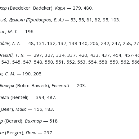
екер
(Baedeker, Badeker),
Карл
— 279, 480.
ый, Демьян (Придворов, Е. А.) —
53, 55, 81, 82, 95, 103.
ис, М. Т.
— 196.
адян, А. А.
— 48, 131, 132, 137, 139-140, 206, 242, 247, 258, 27
нький, Г. Я.
— 297, 327, 334, 337, 420, 433, 437, 454, 457-45
 543, 545, 547, 548, 550, 551, 552, 553, 554, 558, 559, 562, 566
в, С. М. —
190, 205.
-Баверк
(Bohm-Bawerk),
Евгений
— 203.
тели
(Benteli) — 394, 487.
(Beer),
Макс
— 155, 183.
ар
(Berard),
Виктор
— 518.
же
(Berger),
Поль
— 297.