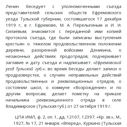
Ленин беседует с уполномоченными съезда
представителей сельских обществ Ефремовского
уезда Тульской губернии, состоявшегося 17 декабря
1919 г, в г. Ефремове, М. А. Перелыгиным и И. И.
Силаевым; знакомится с переданной ими копией
протокола съезда, где были записаны выступления
крестьян о тяжелом продовольственном положении
деревни, разоренной войсками Деникина, о
незаконных действиях продотрядов; подчеркивает
заглавие и дату съезда и надписывает:
«Ефремовский
уезд Тульской гу
б.»; во время беседы делает записи о
продразверстке, о случаях неправильных действий
продовольственных и реквизиционных отрядов, о
состоянии школ, о коммуне «Возрождение» и по
другим вопросам; делает пометку на приказе
начальника реквизиционного отряда в селе
Владимирское (Тульская губ.) от 27 октября 1919 г.
ЦПА ИМЛ, ф. 2, оп. 1, дд. 12107, 12397; «Кр. зв.», М.,
1927, № 17, 21 января; «Вперед», Куркино (Тульская