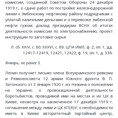
комиссии, созданной Советом Обороны 24 декабря
1919 г., о сдаче работ по постройке железнодорожной
линии к Эмбенскому нефтяному району подрядчикам с
уплатой наличными деньгами и о перевозке эмбенской
нефти гужом; доклад президиума ВСНХ об итогах
деятельности комиссии по электроснабжению; проект
инструкции по заготовке сырья.
Л. сб. XXIV, с. 60; XXXVI, с. 89; ЦПА ИМЛ, ф. 2, оп. 1, дд.
12417-12419, 12421, 12422; ф. 19, оп. 1, д. 338.
Январь, не ранее 3.
Ленин получает письмо члена Всеукраинского ревкома
и Реввоенсовета 12 армии Южного фронта В. П.
Затонского от 3 января 1920 г. из Нежина о положении
на Украине; о провокационной деятельности
боротьбистов, проводимой ими на местах и их ЦК в
Киеве, несмотря на заключенное 17 декабря 1919 г.
соглашение между ними и ЦК КП(б)У; о необходимости
иметь в Киеве авторитетный партийный центр,