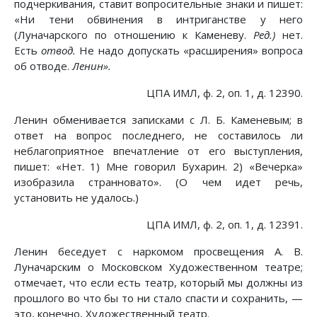
подчеркивания, ставит вопросительные знаки и пишет:
«Ни тени обвинения в интриганстве у него
(Луначарского по отношению к Каменеву.
Ред.)
нет.
Есть
отвод.
Не надо допускать «расширения» вопроса
об отводе.
Ленин».
ЦПА ИМЛ, ф. 2, оп. 1, д. 12390.
Ленин обменивается записками с Л. Б. Каменевым; в
ответ на вопрос последнего, не составилось ли
неблагоприятное впечатление от его выступления,
пишет: «Нет. 1) Мне говорил Бухарин. 2) «Вечерка»
изобразила странновато». (О чем идет речь,
установить не удалось.)
ЦПА ИМЛ, ф. 2, оп. 1, д. 12391.
Ленин беседует с наркомом просвещения А. В.
Луначарским о Московском Художественном театре;
отмечает, что если есть театр, который мы должны из
прошлого во что бы то ни стало спасти и сохранить, —
это, конечно, Художественный театр.