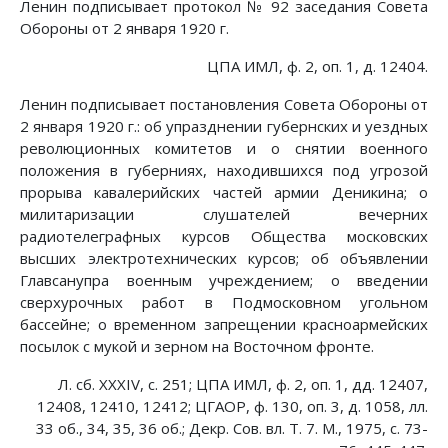
Ленин подписывает протокол № 92 заседания Совета
Обороны от 2 января 1920 г.
ЦПА ИМЛ, ф. 2, оп. 1, д. 12404.
Ленин подписывает постановления Совета Обороны от
2 января 1920 г.: об упразднении губернских и уездных
революционных комитетов и о снятии военного
положения в губерниях, находившихся под угрозой
прорыва кавалерийских частей армии Деникина; о
милитаризации слушателей вечерних
радиотелеграфных курсов Общества московских
высших электротехнических курсов; об объявлении
Главсанупра военным учреждением; о введении
сверхурочных работ в Подмосковном угольном
бассейне; о временном запрещении красноармейских
посылок с мукой и зерном на Восточном фронте.
Л. сб. XXXIV, с. 251; ЦПА ИМЛ, ф. 2, оп. 1, дд. 12407,
12408, 12410, 12412; ЦГАОР, ф. 130, оп. 3, д. 1058, лл.
33 об., 34, 35, 36 об.; Декр. Сов. вл. Т. 7. М., 1975, с. 73-