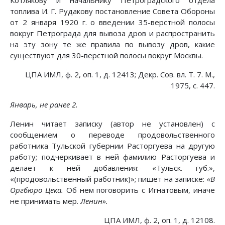
Котлякову и начальнику Петроградского отдела
топлива И. Г. Рудакову постановление Совета Обороны
от 2 января 1920 г. о введении 35-верстной полосы
вокруг Петрограда для вывоза дров и распространить
на эту зону те же правила по вывозу дров, какие
существуют для 30-верстной полосы вокруг Москвы.
ЦПА ИМЛ, ф. 2, оп. 1, д. 12413; Декр. Сов. вл. Т. 7. М.,
1975, с. 447.
Январь, не ранее 2.
Ленин читает записку (автор не установлен) с
сообщением о переводе продовольственного
работника Тульской губернии Расторгуева на другую
работу; подчеркивает в ней фамилию Расторгуева и
делает к ней добавления: «Тульск. губ.»,
«(продовольственный работник)»; пишет на записке:
«В
Оргбюро Цека.
Об нем поговорить с Игнатовым, иначе
не принимать мер.
Ленин».
ЦПА ИМЛ, ф. 2, оп. 1, д. 12108.