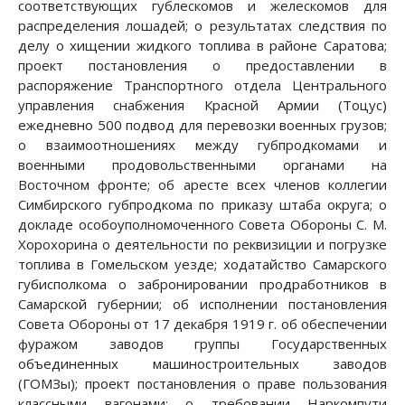
соответствующих гублескомов и желескомов для
распределения лошадей; о результатах следствия по
делу о хищении жидкого топлива в районе Саратова;
проект постановления о предоставлении в
распоряжение Транспортного отдела Центрального
управления снабжения Красной Армии (Тоцус)
ежедневно 500 подвод для перевозки военных грузов;
о взаимоотношениях между губпродкомами и
военными продовольственными органами на
Восточном фронте; об аресте всех членов коллегии
Симбирского губпродкома по приказу штаба округа; о
докладе особоуполномоченного Совета Обороны С. М.
Хорохорина о деятельности по реквизиции и погрузке
топлива в Гомельском уезде; ходатайство Самарского
губисполкома о забронировании продработников в
Самарской губернии; об исполнении постановления
Совета Обороны от 17 декабря 1919 г. об обеспечении
фуражом заводов группы Государственных
объединенных машиностроительных заводов
(ГОМЗы); проект постановления о праве пользования
классными вагонами; о требовании Наркомпути