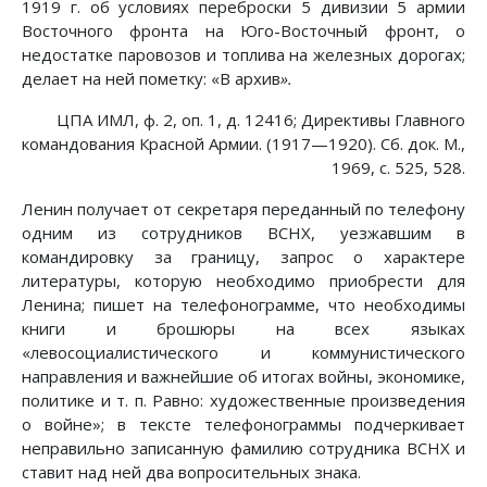
1919 г. об условиях переброски 5 дивизии 5 армии
Восточного фронта на Юго-Восточный фронт, о
недостатке паровозов и топлива на железных дорогах;
делает на ней пометку: «В архив
».
ЦПА ИМЛ, ф. 2, оп. 1, д. 12416; Директивы Главного
командования Красной Армии. (1917—1920). Сб. док. М.,
1969, с. 525, 528.
Ленин получает от секретаря переданный по телефону
одним из сотрудников ВСНХ, уезжавшим в
командировку за границу, запрос о характере
литературы, которую необходимо приобрести для
Ленина; пишет на телефонограмме, что необходимы
книги и брошюры на всех языках
«левосоциалистического и коммунистического
направления и важнейшие об итогах войны, экономике,
политике и т. п. Равно: художественные произведения
о войне»; в тексте телефонограммы подчеркивает
неправильно записанную фамилию сотрудника ВСНХ и
ставит над ней два вопросительных знака.