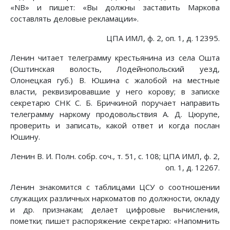
«NB» и пишет: «Вы должны заставить Маркова
составлять деловые рекламации».
ЦПА ИМЛ, ф. 2, оп. 1, д. 12395.
Ленин читает телеграмму крестьянина из села Ошта
(Оштинская волость, Лодейнопольский уезд,
Олонецкая губ.) В. Юшина с жалобой на местные
власти, реквизировавшие у него корову; в записке
секретарю СНК С. Б. Бричкиной поручает направить
телеграмму наркому продовольствия А. Д. Цюрупе,
проверить и записать, какой ответ и когда послан
Юшину.
Ленин В. И. Полн. собр. соч., т. 51, с. 108; ЦПА ИМЛ, ф. 2,
оп. 1, д. 12267.
Ленин знакомится с таблицами ЦСУ о соотношении
служащих различных наркоматов по должности, окладу
и др. признакам; делает цифровые вычисления,
пометки; пишет распоряжение секретарю: «Напомнить