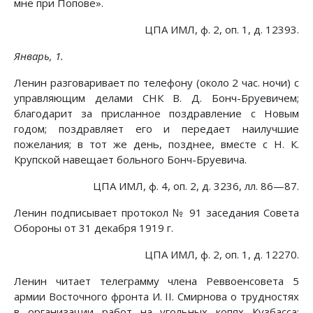
мне при Попове».
ЦПА ИМЛ, ф. 2, оп. 1, д. 12393.
Январь, 1.
Ленин разговаривает по телефону (около 2 час. ночи) с
управляющим делами СНК В. Д. Бонч-Бруевичем;
благодарит за присланное поздравление с Новым
годом; поздравляет его и передает наилучшие
пожелания; в тот же день, позднее, вместе с Н. К.
Крупской навещает больного Бонч-Бруевича.
ЦПА ИМЛ, ф. 4, оп. 2, д. 3236, лл. 86—87.
Ленин подписывает протокол № 91 заседания Совета
Обороны от 31 декабря 1919 г.
ЦПА ИМЛ, ф. 2, оп. 1, д. 12270.
Ленин читает телеграмму члена Реввоенсовета 5
армии Восточного фронта И. II. Смирнова о трудностях
в организации работ на угольных копях Кузбасса;