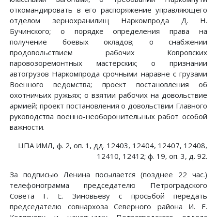
откомандировать в его распоряжение управляющего
отделом зернохранилищ Наркомпрода Д. Н.
Бучинского; о порядке определения права на
получение боевых окладов; о снабжении
продовольствием рабочих Ковровских
паровозоремонтных мастерских; о признании
автогрузов Наркомпрода срочными наравне с грузами
Военного ведомства; проект постановления об
охотничьих ружьях; о взятии рабочих на довольствие
армией; проект постановления о довольствии Главного
руководства военно-необоронительных работ особой
важности.
ЦПА ИМЛ, ф. 2, оп. 1, дд. 12403, 12404, 12407, 12408,
12410, 12412; ф. 19, оп. 3, д. 92.
За подписью Ленина посылается (позднее 22 час.)
телефонограмма председателю Петроградского
Совета Г. Е. Зиновьеву с просьбой передать
председателю совнархоза Северного района И. Е.