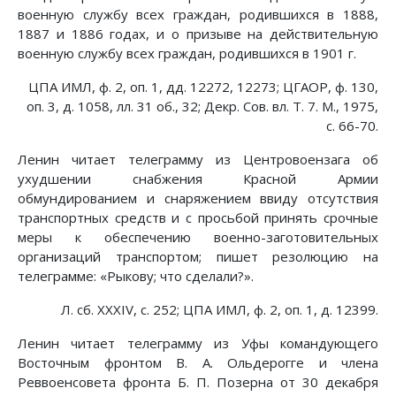
военную службу всех граждан, родившихся в 1888,
1887 и 1886 годах, и о призыве на действительную
военную службу всех граждан, родившихся в 1901 г.
ЦПА ИМЛ, ф. 2, оп. 1, дд. 12272, 12273; ЦГАОР, ф. 130,
оп. 3, д. 1058, лл. 31 об., 32; Декр. Сов. вл. Т. 7. М., 1975,
с. 66-70.
Ленин читает телеграмму из Центровоензага об
ухудшении снабжения Красной Армии
обмундированием и снаряжением ввиду отсутствия
транспортных средств и с просьбой принять срочные
меры к обеспечению военно-заготовительных
организаций транспортом; пишет резолюцию на
телеграмме: «Рыкову; что сделали?».
Л. сб. XXXIV, с. 252; ЦПА ИМЛ, ф. 2, оп. 1, д. 12399.
Ленин читает телеграмму из Уфы командующего
Восточным фронтом В. А. Ольдерогге и члена
Реввоенсовета фронта Б. П. Позерна от 30 декабря