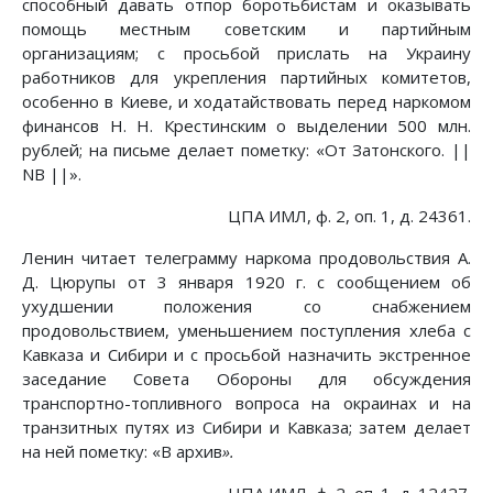
способный давать отпор боротьбистам и оказывать
помощь местным советским и партийным
организациям; с просьбой прислать на Украину
работников для укрепления партийных комитетов,
особенно в Киеве, и ходатайствовать перед наркомом
финансов Н. Н. Крестинским о выделении 500 млн.
рублей; на письме делает пометку: «От Затонского. ||
NB ||».
ЦПА ИМЛ, ф. 2, оп. 1, д. 24361.
Ленин читает телеграмму наркома продовольствия А.
Д. Цюрупы от 3 января 1920 г. с сообщением об
ухудшении положения со снабжением
продовольствием, уменьшением поступления хлеба с
Кавказа и Сибири и с просьбой назначить экстренное
заседание Совета Обороны для обсуждения
транспортно-топливного вопроса на окраинах и на
транзитных путях из Сибири и Кавказа; затем делает
на ней пометку: «В архив
».