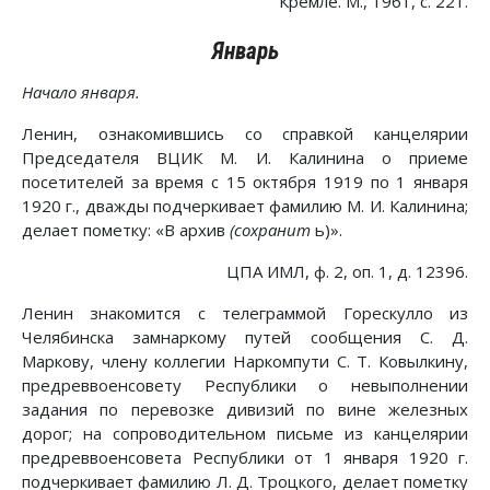
Кремле. М., 1961, с. 221.
Январь
Начало января.
Ленин, ознакомившись со справкой канцелярии
Председателя ВЦИК М. И. Калинина о приеме
посетителей за время с 15 октября 1919 по 1 января
1920 г., дважды подчеркивает фамилию М. И. Калинина;
делает пометку: «В архив
(сохранит
ь)».
ЦПА ИМЛ, ф. 2, оп. 1, д. 12396.
Ленин знакомится с телеграммой Горескулло из
Челябинска замнаркому путей сообщения С. Д.
Маркову, члену коллегии Наркомпути С. Т. Ковылкину,
предреввоенсовету Республики о невыполнении
задания по перевозке дивизий по вине железных
дорог; на сопроводительном письме из канцелярии
предреввоенсовета Республики от 1 января 1920 г.
подчеркивает фамилию Л. Д. Троцкого, делает пометку