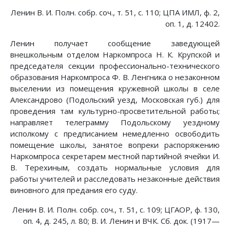
Ленин В. И. Полн. собр. соч., т. 51, с. 110; ЦПА ИМЛ, ф. 2,
оп. 1, д. 12402.
Ленин получает сообщение заведующей
внешкольным отделом Наркомпроса Н. К. Крупской и
председателя секции профессионально-технического
образования Наркомпроса Ф. В. Ленгника о незаконном
выселении из помещения кружевной школы в селе
Александрово (Подольский уезд, Московская губ.) для
проведения там культурно-просветительной работы;
направляет телеграмму Подольскому уездному
исполкому с предписанием немедленно освободить
помещение школы, занятое вопреки распоряжению
Наркомпроса секретарем местной партийной ячейки И.
В. Терехиным, создать нормальные условия для
работы учителей и расследовать незаконные действия
виновного для предания его суду.
Ленин В. И. Полн. собр. соч., т. 51, с. 109; ЦГАОР, ф. 130,
оп. 4, д. 245, л. 80; В. И. Ленин и ВЧК. Сб. док. (1917—