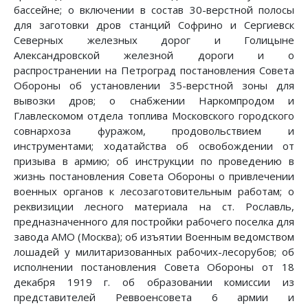
бассейне; о включении в состав 30-верстной полосы
для заготовки дров станций Софрино и Сергиевск
Северных железных дорог и Голицыне
Александровской железной дороги и о
распространении на Петроград постановления Совета
Обороны об установлении 35-верстной зоны для
вывозки дров; о снабжении Наркомпродом и
Главлескомом отдела топлива Московского городского
совнархоза фуражом, продовольствием и
инструментами; ходатайства об освобождении от
призыва в армию; об инструкции по проведению в
жизнь постановления Совета Обороны о привлечении
военных органов к лесозаготовительным работам; о
реквизиции лесного материала на ст. Рославль,
предназначенного для постройки рабочего поселка для
завода АМО (Москва); об изъятии Военным ведомством
лошадей у милитаризованных рабочих-лесорубов; об
исполнении постановления Совета Обороны от 18
декабря 1919 г. об образовании комиссии из
представителей Реввоенсовета 6 армии и