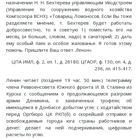
назначении Н. Н. Бехтерева управляющим Уводстроем
(Управление по сооружению водного хозяйства
Комгосоора ВСНХ): «Товарищ Ломоносов. Если Вы тоже
разделяете мнение, т. Бехтерев будет работать
добросовестно, то я советую 1) поместить его на
месяц (и больше, словом, надо) в санаторий; 2) дать
ему особый паек и особое жалованье. Я готов этому
помочь. Пришлите Ваш ответ.
Ленин».
ЦПА ИМЛ, ф. 2, оп. 1, д. 26180; ЦГАОР, ф. 130, оп. 4, д.
236, лл. 415-417.
Ленин читает (позднее 19 час. 50 мин.) телеграмму
члена Реввоенсовета Южного фронта И. В. Сталина из
Курска с сообщением о продолжающемся разгроме
армии Деникина, о захваченных трофеях; об
имеющемся в Донбассе добытом угле; с ходатайством
перед Оргбюро ЦК РКП(б) о скорейшей отправке в
освобождаемые города юга страны работников и
денег; делает на ней подчеркивания, цифровые
расчеты по углю.