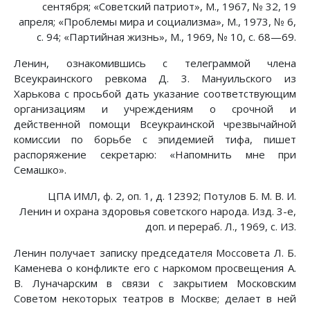
сентября; «Советский патриот», М., 1967, № 32, 19
апреля; «Проблемы мира и социализма», М., 1973, № 6,
с. 94; «Партийная жизнь», М., 1969, № 10, с. 68—69.
Ленин, ознакомившись с телеграммой члена
Всеукраинского ревкома Д. 3. Мануильского из
Харькова с просьбой дать указание соответствующим
организациям и учреждениям о срочной и
действенной помощи Всеукраинской чрезвычайной
комиссии по борьбе с эпидемией тифа, пишет
распоряжение секретарю: «Напомнить мне при
Семашко».
ЦПА ИМЛ, ф. 2, оп. 1, д. 12392; Потулов Б. М. В. И.
Ленин и охрана здоровья советского народа. Изд. 3-е,
доп. и перераб. Л., 1969, с. ИЗ.
Ленин получает записку председателя Моссовета Л. Б.
Каменева о конфликте его с наркомом просвещения А.
В. Луначарским в связи с закрытием Московским
Советом некоторых театров в Москве; делает в ней