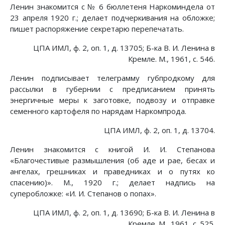
Ленин знакомится с № 6 бюллетеня Наркоминдела от
23 апреля 1920 г.; делает подчеркивания на обложке;
пишет распоряжение секретарю перепечатать.
ЦПА ИМЛ, ф. 2, оп. 1, д. 13705; Б-ка В. И. Ленина в
Кремле. М., 1961, с. 546.
Ленин подписывает телеграмму губпродкому для
рассылки в губернии с предписанием принять
энергичные меры к заготовке, подвозу и отправке
семенного картофеля по нарядам Наркомпрода.
ЦПА ИМЛ, ф. 2, оп. 1, д. 13704.
Ленин знакомится с книгой И. И. Степанова
«Благочестивые размышления (об аде и рае, бесах и
ангелах, грешниках и праведниках и о путях ко
спасению)». М., 1920 г.; делает надпись на
суперобложке: «И. И. Степанов о попах».
ЦПА ИМЛ, ф. 2, оп. 1, д. 13690; Б-ка В. И. Ленина в
Кремле. М., 1961, с. 525.