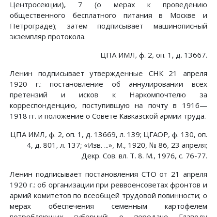
Центросекции), 7 (о мерах к проведению
общественного бесплатного питания в Москве и
Петрограде); затем подписывает машинописный
экземпляр протокола.
ЦПА ИМЛ, ф. 2, оп. 1, д. 13667.
Ленин подписывает утвержденные СНК 21 апреля
1920 г.: постановление об аннулировании всех
претензий и исков к Наркомпочтелю за
корреспонденцию, поступившую на почту в 1916—
1918 гг. и положение о Совете Кавказской армии труда.
ЦПА ИМЛ, ф. 2, оп. 1, д. 13669, л. 139; ЦГАОР, ф. 130, оп.
4, д. 801, л. 137; «Изв. ...», М., 1920, № 86, 23 апреля;
Декр. Сов. вл. Т. 8. М., 1976, с. 76-77.
Ленин подписывает постановления СТО от 21 апреля
1920 г.: об организации при реввоенсоветах фронтов и
армий комитетов по всеобщей трудовой повинности; о
мерах обеспечения семенным картофелем
потребляющих губерний; о передаче Главоду