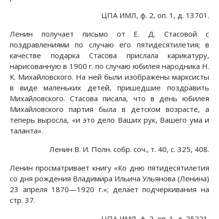
ЦПА ИМЛ, ф. 2, оп. 1, д. 13701.
Ленин получает письмо от Е. Д. Стасовой с
поздравлениями по случаю его пятидесятилетия; в
качестве подарка Стасова прислала карикатуру,
нарисованную в 1900 г. по случаю юбилея народника Н.
К. Михайловского. На ней были изображены марксисты
в виде маленьких детей, пришедшие поздравить
Михайловского. Стасова писала, что в день юбилея
Михайловского партия была в детском возрасте, а
теперь выросла, «и это дело Ваших рук, Вашего ума и
таланта».
Ленин В. И. Полн. собр. соч., т. 40, с. 325, 408.
Ленин просматривает книгу «Ко дню пятидесятилетия
со дня рождения Владимира Ильича Ульянова (Ленина)
23 апреля 1870—1920 г.»; делает подчеркивания на
стр. 37.
ЦПА ИМЛ, ф. 2, оп. 1, д. 25221.