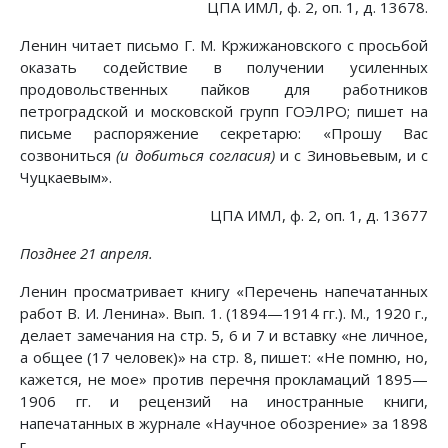
ЦПА ИМЛ, ф. 2, оп. 1, д. 13678.
Ленин читает письмо Г. М. Кржижановского с просьбой
оказать содействие в получении усиленных
продовольственных пайков для работников
петроградской и московской групп ГОЭЛРО; пишет на
письме распоряжение секретарю: «Прошу Вас
созвониться
(и добиться согласия)
и с Зиновьевым, и с
Чуцкаевым».
ЦПА ИМЛ, ф. 2, оп. 1, д. 13677
Позднее 21 апреля.
Ленин просматривает книгу «Перечень напечатанных
работ В. И. Ленина». Вып. 1. (1894—1914 гг.). М., 1920 г.,
делает замечания на стр. 5, 6 и 7 и вставку «не личное,
а общее (17 человек)» на стр. 8, пишет: «Не помню, но,
кажется, не мое» против перечня прокламаций 1895—
1906 гг. и рецензий на иностранные книги,
напечатанных в журнале «Научное обозрение» за 1898
г.