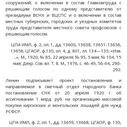
сооружений; о включении в состав Главкомтруда с
решающим голосом по одному представителю от
президиума ВСНХ и ВЦСПС и о включении в состав
местных губернских, городских и уездных комитетов
труда представителя местного совета профсоюзов с
решающим голосом.
ЦПА ИМЛ, ф. 2, оп. 1, дд. 13600, 13638, 13651-13656,
13658; ЦГАОР, ф.130, оп. 4, д. 801, лл. 134—135; «Изв.
...», М., 1920, № 85, 22 апреля; № 95, 5 мая; № 104, 15
мая; Декр. Сов. вл. Т. 8. М., 1976, с. 46-49, 56-64, 290-
292.
Ленин подписывает проект постановления и
направляемое в сметный отдел Народного банка
постановление СНК от 20 апреля 1920 г. об
ассигновании 1 млрд. руб. на организацию массовой
покупки киргизских и монгольских лошадей для нужд
РСФСР.
ЦПА ИМЛ, ф. 2, оп. 1, дд. 13659, 13668; ЦГАОР, ф. 130,