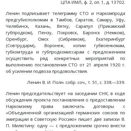
ЦПА ИМЛ, ф. 2, оп. 1, д. 13702.
Ленин подписывает телеграмму СТО и Наркомпрода
предгубисполкомам в Тамбов, Саратов, Самару, Уфу,
Челябинск, Казань, Вятку, Сарапул (Прикамский
губпродком), Пензу, Покровск, Баронск (Немком),
Оренбург, Омск (Сибревком), Екатеринбург
(Совтрударм), Воронеж, копии губвоенкомам,
губкомтруда и губпродкомиссарам с предложением
осуществить ряд конкретных мероприятий по
выполнению постановления СТО от 21 апреля 1920 г.
об усилении подвоза продовольствия.
Ленин В. И. Полн. собр. соч., т. 51, с. 338—339.
Ленин председательствует на заседании СНК; в ходе
обсуждения проекта постановления о предоставлении
Наркомзему права заключать договоры с
«Объединенной организацией германских союзов по
эмиграции в Советскую Россию» пишет две записки В.
П. Милютину: одну — с предложением срочно внести