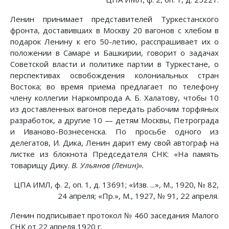
Ленин принимает представителей Туркестанского
фронта, доставивших в Москву 20 вагонов с хлебом в
подарок Ленину к его 50-летию, расспрашивает их о
положении в Самаре и Башкирии, говорит о задачах
Советской власти и политике партии в Туркестане, о
перспективах освобождения колониальных стран
Востока; во время приема предлагает по телефону
члену коллегии Наркомпрода А. Б. Халатову, чтобы 10
из доставленных вагонов передать рабочим торфяных
разработок, а другие 10 — детям Москвы, Петрограда
и Иваново-Вознесенска. По просьбе одного из
делегатов, И. Дика, Ленин дарит ему свой автограф на
листке из блокнота Председателя СНК: «На память
товарищу Дику.
В. Ульянов (Ленин)».
ЦПА ИМЛ, ф. 2, оп. 1, д. 13691; «Изв. ...», М., 1920, № 82,
24 апреля; «Пр.», М., 1927, № 91, 22 апреля.
Ленин подписывает протокол № 460 заседания Малого
СНК от 22 апреля 1920 г.