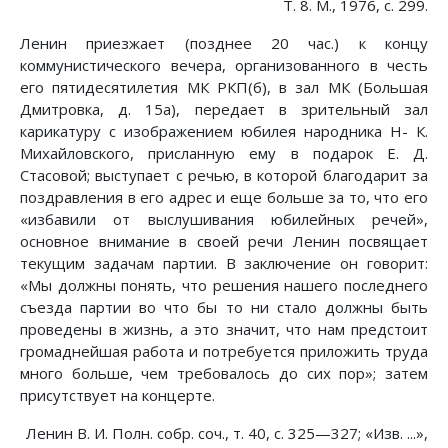
Т. 8. М., 1976, с. 299.
Ленин приезжает (позднее 20 час.) к концу
коммунистического вечера, организованного в честь
его пятидесятилетия МК РКП(б), в зал МК (Большая
Дмитровка, д. 15а), передает в зрительный зал
карикатуру с изображением юбилея народника Н- К.
Михайловского, присланную ему в подарок Е. Д.
Стасовой; выступает с речью, в которой благодарит за
поздравления в его адрес и еще больше за то, что его
«избавили от выслушивания юбилейных речей»,
основное внимание в своей речи Ленин посвящает
текущим задачам партии. В заключение он говорит:
«Мы должны понять, что решения нашего последнего
съезда партии во что бы то ни стало должны быть
проведены в жизнь, а это значит, что нам предстоит
громаднейшая работа и потребуется приложить труда
много больше, чем требовалось до сих пор»; затем
присутствует на концерте.
Ленин В. И. Полн. собр. соч., т. 40, с. 325—327; «Изв. ...»,