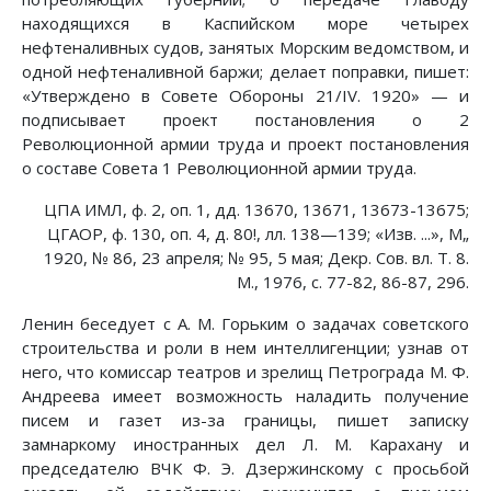
находящихся в Каспийском море четырех
нефтеналивных судов, занятых Морским ведомством, и
одной нефтеналивной баржи; делает поправки, пишет:
«Утверждено в Совете Обороны 21/IV. 1920» — и
подписывает проект постановления о 2
Революционной армии труда и проект постановления
о составе Совета 1 Революционной армии труда.
ЦПА ИМЛ, ф. 2, оп. 1, дд. 13670, 13671, 13673-13675;
ЦГАОР, ф. 130, оп. 4, д. 80!, лл. 138—139; «Изв. ...», М„
1920, № 86, 23 апреля; № 95, 5 мая; Декр. Сов. вл. Т. 8.
М., 1976, с. 77-82, 86-87, 296.
Ленин беседует с А. М. Горьким о задачах советского
строительства и роли в нем интеллигенции; узнав от
него, что комиссар театров и зрелищ Петрограда М. Ф.
Андреева имеет возможность наладить получение
писем и газет из-за границы, пишет записку
замнаркому иностранных дел Л. М. Карахану и
председателю ВЧК Ф. Э. Дзержинскому с просьбой