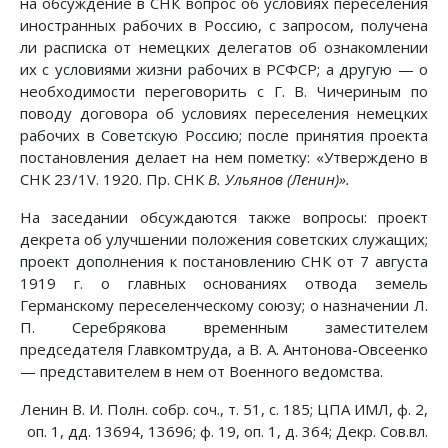
на обсуждение в СНК вопрос об условиях переселения
иностранных рабочих в Россию, с запросом, получена
ли расписка от немецких делегатов об ознакомлении
их с условиями жизни рабочих в РСФСР; а другую — о
необходимости переговорить с Г. В. Чичериным по
поводу договора об условиях переселения немецких
рабочих в Советскую Россию; после принятия проекта
постановления делает на нем пометку: «Утверждено в
СНК 23/1V. 1920. Пр. СНК
В. Ульянов (Ленин)».
На заседании обсуждаются также вопросы: проект
декрета об улучшении положения советских служащих;
проект дополнения к постановлению СНК от 7 августа
1919 г. о главных основаниях отвода земель
Германскому переселенческому союзу; о назначении Л.
П. Серебрякова временным заместителем
председателя Главкомтруда, а В. А. Антонова-Овсеенко
— представителем в нем от Военного ведомства.
Ленин В. И. Полн. собр. соч., т. 51, с. 185; ЦПА ИМЛ, ф. 2,
оп. 1, дд. 13694, 13696; ф. 19, оп. 1, д. 364; Декр. Сов.вл.