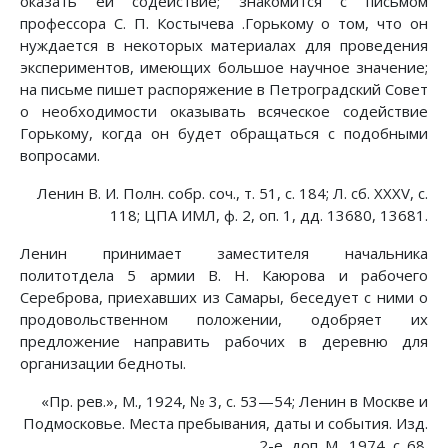
оказать ей содействие; знакомится с письмом
профессора С. П. Костычева .Горькому о том, что он
нуждается в некоторых материалах для проведения
экспериментов, имеющих большое научное значение;
на письме пишет распоряжение в Петроградский Совет
о необходимости оказывать всяческое содействие
Горькому, когда он будет обращаться с подобными
вопросами.
Ленин В. И. Полн. собр. соч., т. 51, с. 184; Л. сб. XXXV, с.
118; ЦПА ИМЛ, ф. 2, оп. 1, дд. 13680, 13681.
Ленин принимает заместителя начальника
политотдела 5 армии В. Н. Каюрова и рабочего
Сереброва, приехавших из Самары, беседует с ними о
продовольственном положении, одобряет их
предложение направить рабочих в деревню для
организации бедноты.
«Пр. рев.», М., 1924, № 3, с. 53—54; Ленин в Москве и
Подмосковье. Места пребывания, даты и события. Изд.
2-е, доп. М., 1974, с. 68.