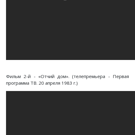
Фильм 2-й - «Отчий дом». (телепремьера - Первая
программа ТВ. 20 апреля 1983 г.)