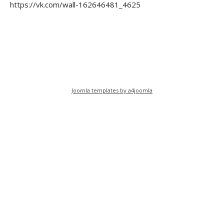
https://vk.com/wall-162646481_4625
Предыдущий: Жизнь Ленина
Следующий: Ленин в сибирском 
Назад
Вперед
Joomla templates by a4joomla