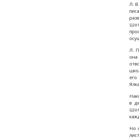
Л. 
пис
раз
Шот
про
осу
Л. 
она
отв
шко
его
Ялка
Нако
в д
Шот
каж
Но 
лис