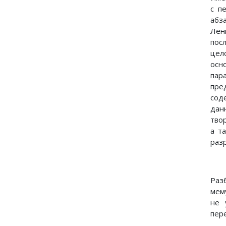
с п
абз
Лен
пос
цел
осн
пар
пре
сод
дан
тво
а т
раз
Раз
мем
не 
пер