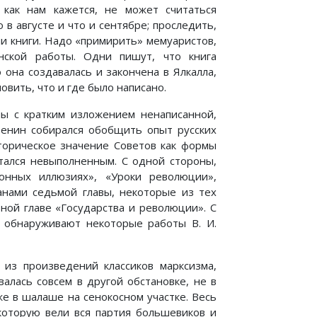
 как нам кажется, не может считаться
 в августе и что и сентябре; проследить,
ии книги. Надо «примирить» мемуаристов,
нской работы. Одни пишут, что книга
 она создавалась и закончена в Ялкалла,
вить, что и где было написано.
ны с кратким изложением ненаписанной,
 Ленин собирался обобщить опыт русских
сторическое значение Советов как формы
стался невыполненным. С одной стороны,
ионных иллюзиях», «Уроки революции»,
анами седьмой главы, некоторые из тех
ной главе «Государства и революции». С
ы обнаруживают некоторые работы В. И.
 из произведений классиков марксизма,
алась совсем в другой обстановке, не в
же в шалаше на сенокосном участке. Весь
которую вели вся партия большевиков и