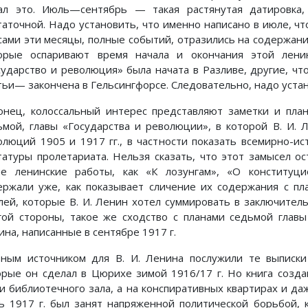
ал это. Июль—сентябрь — такая растянутая датировка,
таточной. Надо установить, что именно написано в июле, что
 сами эти месяцы, полные событий, отразились на содержан
орые оспаривают время начала и окончания этой лени
сударство и революция» была начата в Разливе, другие, что
тьи— закончена в Гельсингфорсе. Следовательно, надо устано
онец, колоссальный интерес представляют заметки и пла
ьмой, главы «Государства и революции», в которой В. И.
олюций 1905 и 1917 гг., в частности показать всемирно-и
татуры пролетариата. Нельзя сказать, что этот замысел о
ие ленинские работы, как «К лозунгам», «О конституц
ержали уже, как показывает сличение их содержания с пл
лей, которые В. И. Ленин хотел суммировать в заключитель
гой стороны, такое же сходство с планами седьмой глав
ина, написанные в сентябре 1917 г.
вным источником для В. И. Ленина послужили те выписки
орые он сделал в Цюрихе зимой 1916/17 г. Но книга создав
и библиотечного зала, а на конспиративных квартирах и да
ь 1917 г. был занят напряженной политической борьбой, 