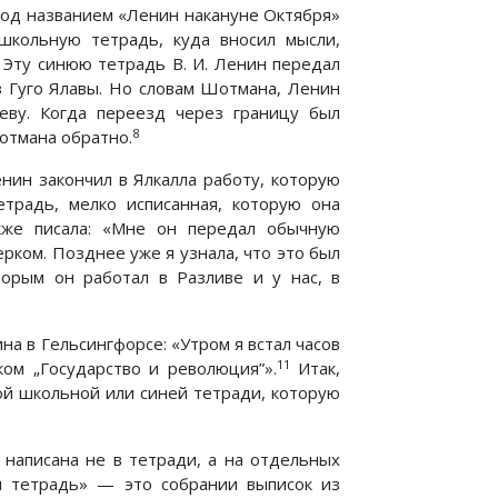
под названием «Ленин накануне Октября»
школьную тетрадь, куда вносил мысли,
 Эту синюю тетрадь В. И. Ленин передал
з Гуго Ялавы. Но словам Шотмана, Ленин
еву. Когда переезд через границу был
8
Шотмана обратно.
енин закончил в Ялкалла работу, которую
етрадь, мелко исписанная, которую она
кже писала: «Мне он передал обычную
ком. Позднее уже я узнала, что это был
торым он работал в Разливе и у нас, в
ина в Гельсингфорсе: «Утром я встал часов
11
ком „Государство и революция”».
Итак,
ой школьной или синей тетради, которую
 написана не в тетради, а на отдельных
яя тетрадь» — это собрании выписок из