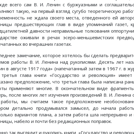
жде всего сам В. И. Ленин с буржуазными и соглашатель
олняют такую, на первый взгляд сугубо теоретическую работ
ременность не ждала своего места, отведенного ей автор
аницы предшествующих глав в виде упоминаний газет, к
дцатилетней давности неправильные толкования оппортуни
ударстве оживали в речах эсеро-меньшевистских предв
ечатанных во вчерашних газетах.
леднее замечание, которое хотелось бы сделать предварите
емов работы В. И. Ленина над рукописями. Десять лет наза
ин в августе 1917 года» (напечатанный затем в 1967 г. в жу
 третья глава книги «Государство и революция» имеет
казано предположение, что третья глава была написана ран
оты применяют многие. В окончательном виде фрагменты
ерь, после многих лет изучения произведений В. И. Ленина
 работы, мы считаем такое предположение необоснован
ором детально продумывался замысел, до начала работ
колько вариантов плана, а затем работа шла непрерывно и
аницы, набело и почти без редакционных поправок.
нно так выглядит и рукопись книги «Государство и революция