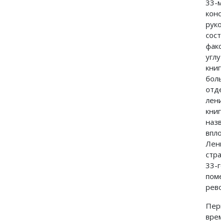
33-
кон
рук
сос
фак
угл
кни
бол
отд
лен
кни
наз
впл
Лен
стр
33-
пом
рево
Пер
вре