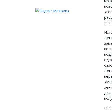
мон
пов
«Го
раб
191
Ист
Лен
зам
поз
под
одн
спо
Лен
пер
«Ма
лен
для
пол
В к