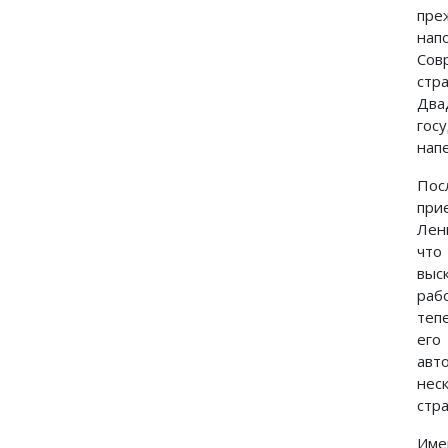
пре
нап
Сов
стр
Два
гос
нап
Пос
при
Лен
что
выс
раб
теп
его
авт
нес
стр
Име