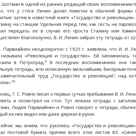
В. Шотман в одной из ранних редакций своих воспоминании 
ал, что у стога Ленин делал пометки в обычной формы 
витые затем в известной книге «Государство и революция».
ману на станции Удельная перед тем, как сесть на парово
сил передать ее в случае его проста Сталину или Камен
ществлен благополучно, В. И. Ленин забрал эту тетрадь от 
П. Парвиайнен неоднократно с 1925 г. заявляла, что И. И. Л
 называла «Революция и государство». Ей запомнилась т
9
озила в Петроград.
В последних воспоминаниях она та
льную тетрадь, всю исписанную мельчайшим, бисерным почер
 замечательный труд „Государство и революция”, над ко
10
лла».
нец, Г. С. Ровно писал о первых сутках пребывания В. И. Лен
евять и посмотрел на стол. Тут лежала тетрадь с заголов
ман, Лидия Парвиайнен и Ровно говорят о тетради, обычн
дый из них видел или даже держал в руках.
сейчас мы знаем, что рукопись «Государства и революции»
тах почтовой бумаги, причем всего этих листов 85. «Син