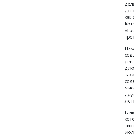
дел
дос
как
Кот
«Го
тре
Нак
сед
рев
дик
так
сод
мыс
дру
Лен
Гла
кот
тиш
июл