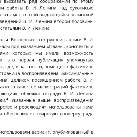
е высказать ряд соображений по этому
ни работы В. И. Ленина над рукописью
казать место этой выдающейся ленинской
зведений В. И. Ленина второй половины
статьями В. И. Ленина.
ы. Во-первых, это рукопись книги В. И.
иалы под названием «Планы, конспекты и
пиями которых мы имели возможность
х, это первая публикация упомянутых
», где, в частности, помещено факсимиле
страница воспроизведена факсимильным
ина, целиком посвященном работе В. И.
кже в качестве иллюстраций факсимиле
олюция», обложка тетради В. И. Ленина
4
ди.
Указанные выше воспроизведения
арство и революция», использованы нами
еля обеспечивает широкую проверку ряда
 использовали вариант, опубликованный в