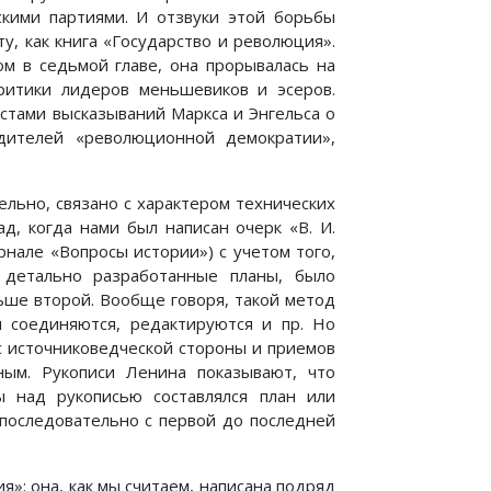
скими партиями. И отзвуки этой борьбы
у, как книга «Государство и революция».
ом в седьмой главе, она прорывалась на
ритики лидеров меньшевиков и эсеров.
стами высказываний Маркса и Энгельса о
одителей «революционной демократии»,
льно, связано с характером технических
д, когда нами был написан очерк «В. И.
рнале «Вопросы истории») с учетом того,
 детально разработанные планы, было
ьше второй. Вообще говоря, такой метод
 соединяются, редактируются и пр. Но
 с источниковедческой стороны и приемов
ным. Рукописи Ленина показывают, что
ы над рукописью составлялся план или
 последовательно с первой до последней
»: она, как мы считаем, написана подряд