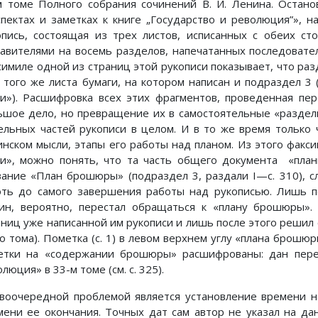
м томе Полного собрания сочинений В. И. Ленина. Остано
спектах и заметках к книге „Государство и революция”», н
опись, состоящая из трех листов, исписанных с обеих сто
тавителями на восемь разделов, напечатанных последовате
симиле одной из страниц этой рукописи показывает, что разд
у того же листа бумаги, на котором написан и подраздел 3
ги»). Расшифровка всех этих фрагментов, проведенная пе
ьшое дело, но превращение их в самостоятельные «раздел
ельных частей рукописи в целом. И в то же время только 
инском мысли, этапы его работы над планом. Из этого факс
ги», можно понять, что та часть общего документа «план
вание «План брошюры» (подраздел 3, раздали I—с. 310), 
оть до самого завершения работы над рукописью. Лишь 
ин, вероятно, перестал обращаться к «плану брошюры».
аниц уже написанной им рукописи и лишь после этого решил 
го тома). Пометка (с. 1) в левом верхнем углу «плана брошю
етки на «содержании брошюры» расшифрованы: дан пере
люция» в 33-м томе (см. с. 325).
воочередной проблемой является установление времени на
мени ее окончания. Точных дат сам автор не указал на да