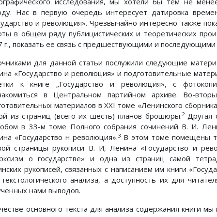
ографического исследования, мы хотели 6ы тем не мене
оду. Нас в первую очередь интересует датировка време
сударство и революция». Чрезвычайно интересно также по
оты в общем ряду публицистических и теоретических прои
7 г., показать ее связь с предшествующими и последующими 
очниками для данной статьи послужили следующие материал
ина «Государство и революция» и подготовительные матер
етки к книге „Государство и революция», с фотоко
накомиться в Центральном партийном архиве. Во-вторы
готовительных материалов в XXI томе «Ленинского сборника
2
ой из страниц (всего их шесть) планов брошюры.
Другая 
собом в 33-м томе Полного собрания сочинений В. И. Лен
3
ина «Государство н революция».
В этом томе помещены та
вой страницы рукописи В. И, Ленина «Государство и рев
рксизм о государстве» и одна из страниц самой тетра
инских рукописей, связанных с написанием им книги «Госуд
 текстологического анализа, а доступность их для читат
ученных нами выводов.
ачестве основного текста для анализа содержания книги мы