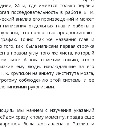
дней, 85-й, где имеется только первый
гая последовательность в работе В. И.
дческий анализ его произведений и может
 написания отдельных глав и работы в
рупулезны, что полностью предвосхищают
графах. Точно так же названия глав и
 того, как была написана первая строчка
н в правом углу того же листа, который
м ниже. А пока отметим только, что о
лизкие ему люди, наблюдавшие за его
 К. Крупской на анкету Института мозга,
трогому соблюдению этой системы и ее
 ленинскими рукописями.
люция» мы начнем с изучения указаний
рейдем сразу к тому моменту, правда еще
ударстве» была доставлена в Разлив и