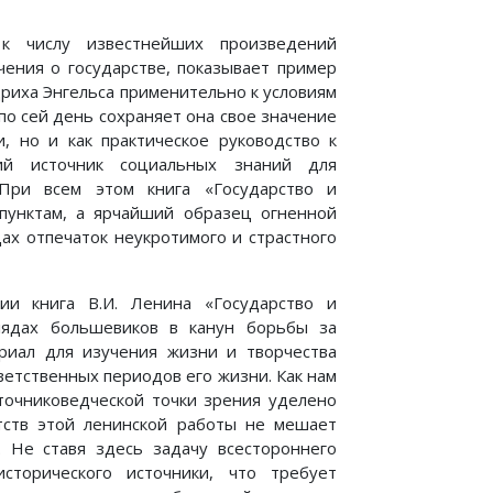
к числу известнейших произведений
ения о государстве, показывает пример
риха Энгельса применительно к условиям
по сей день сохраняет она свое значение
, но и как практическое руководство к
ий источник социальных знаний для
При всем этом книга «Государство и
пунктам, а ярчайший образец огненной
ах отпечаток неукротимого и страстного
ии книга В.И. Ленина «Государство и
лядах большевиков в канун борьбы за
риал для изучения жизни и творчества
ветственных периодов его жизни. Как нам
сточниковедческой точки зрения уделено
тств этой ленинской работы не мешает
. Не ставя здесь задачу всестороннего
сторического источники, что требует