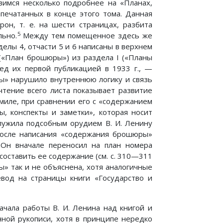
вимся несколько подробнее на «Планах,
апечатанных в конце этого тома. Данная
рон, т. е. на шести страницах, разбита
5
льно.
Между тем помещенное здесь же
елы 4, отчасти 5 и 6 написаны в верхнем
 («План брошюры») из раздела I («Планы
ред их первой публикацией в 1933 г., —
ы» нарушило внутреннюю логику и связь
чтение всего листа показывает развитие
имиле, при сравнении его с «содержанием
ы, конспекты и заметки», которая носит
служила подсобным орудием В. И. Ленину
после написания «содержания брошюры»
 Он вначале переносил на план номера
составить ее содержание (см. с. 310—311
ры» так и не объяснена, хотя аналогичные
вод на страницы книги «Государство и
чала работы В. И. Ленина над книгой и
нной рукописи, хотя в принципе нередко