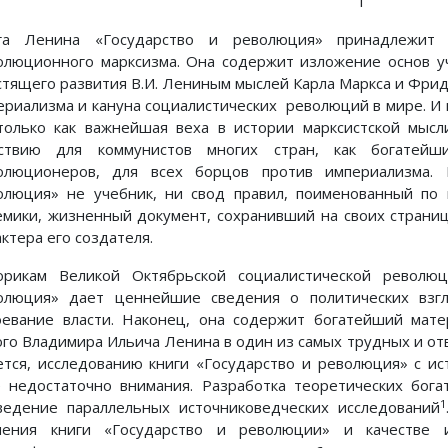
1
га Ленина «Государство и революция» принадлежит 
олюционного марксизма. Она содержит изложение основ уч
стящего развития В.И. Лениным мыслей Карла Маркса и Фрид
ериализма и кануна социалистических революций в мире. И 
только как важнейшая веха в истории марксистской мысли
ствию для коммунистов многих стран, как богатейш
олюционеров, для всех борцов против империализма. 
олюция» не учебник, ни свод правил, поименованный по 
емики, жизненный документ, сохранивший на своих страниц
ктера его создателя.
орикам Великой Октябрьской социалистической революц
олюция» дает ценнейшие сведения о политических взг
оевание власти. Наконец, она содержит богатейший мате
ого Владимира Ильича Ленина в один из самых трудных и от
ется, исследованию книги «Государство и революция» с и
 недостаточно внимания. Разработка теоретических бога
1
ведение параллельных источниковедческих исследований
чения книги «Государство и революции» и качестве и