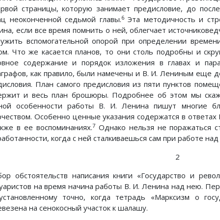
ервой страницы, которую занимает предисловие, до после
6
ац неоконченной седьмой главы.
Эта методичность и стро
ина, если все время помнить о ней, облегчает источникове
лужить вспомогательной опорой при определении времени
ом. Что же касается планов, то они столь подробны и ск
овное содержание и порядок изложения в главах и пара
аграфов, как правило, были намечены и В. И. Лениным еще до
дисловия. План самого предисловия из пяти пунктов помеще
ержит и весь план брошюры. Подробнее об этом мы скаже
ной особенности работы В. И. Ленина пишут многие б
рчеством. Особенно ценные указания содержатся в ответах Н.
7
акже в ее воспоминаниях.
Однако нельзя не поражаться с
работанности, когда с ней сталкиваешься сам при работе над
2
бор обстоятельств написания книги «Государство и рево
уаристов на время начина работы В. И. Ленина над нею. Пе
установленному точно, когда тетрадь «Марксизм о гос
евезена на сенокосный участок к шалашу.