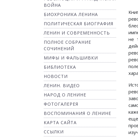
ВОЙНА
Кни
БИОХРОНИКА ЛЕНИНА
рев
ПОЛИТИЧЕСКАЯ БИОГРАФИЯ
бле
имп
ЛЕНИН И СОВРЕМЕННОСТЬ
не 
ПОЛНОЕ СОБРАНИЕ
дей
СОЧИНЕНИЙ
рев
МИФЫ И ФАЛЬШИВКИ
рев
пол
БИБЛИОТЕКА
хара
НОВОСТИ
Ист
ЛЕНИН. ВИДЕО
рев
НАРОД О ЛЕНИНЕ
зав
ФОТОГАЛЕРЕЯ
сам
каж
ВОСПОМИНАНИЯ О ЛЕНИНЕ
еще
КАРТА САЙТА
про
ССЫЛКИ
изу