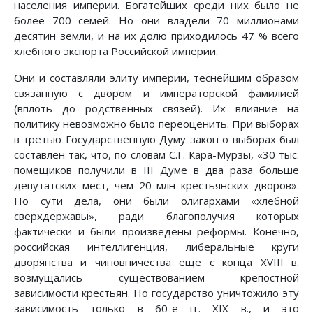
населения империи. Богатейших среди них было не
более 700 семей. Но они владели 70 миллионами
десятин земли, и на их долю приходилось 47 % всего
хлебного экспорта Российской империи.
Они и составляли элиту империи, теснейшим образом
связанную с двором и императорской фамилией
(вплоть до родственных связей). Их влияние на
политику невозможно было переоценить. При выборах
в третью Государственную Думу закон о выборах был
составлен так, что, по словам С.Г. Кара-Мурзы, «30 тыс.
помещиков получили в III Думе в два раза больше
депутатских мест, чем 20 млн крестьянских дворов».
По сути дела, они были олигархами «хлебной
сверхдержавы», ради благополучия которых
фактически и были произведены реформы. Конечно,
российская интеллигенция, либеральные круги
дворянства и чиновничества еще с конца XVIII в.
возмущались существованием крепостной
зависимости крестьян. Но государство уничтожило эту
зависимость только в 60-е гг. XIX в., и это