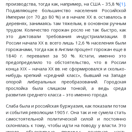
производства, тогда как, например, на США – 35,8 %
[1]
.
Подавляющее большинство населения Российской
Империи (от 70 до 80 %) и в начале XX в. оставалось в
деревнях, занимаясь там тяжелым, в основном ручным
трудом. Количество горожан росло не так быстро, как
это диктовали требования индустриализации. В
России начала XX в. всего лишь 12,6 % населения были
горожанами, тогда как в Англии процент горожан еще в
1840 г. перевалил за 50 %. Кстати, именно это
предопределило то обстоятельство, что в России
конца XIX – начала XX вв. не сформировался и сколько-
нибудь крепкий «средний класс», бывший на Западе
опорой либеральных преобразований. Городская
прослойка была слишком тонкой, а ведь среда
развития среднего класса – это именно города.
Слаба была и российская буржуазия, как показали потом
и события революции 1905 г. Она так и не сумела стать
самостоятельной политической силой и постоянно
склонялась к тому, чтобы идти на поводу у власти. Это
имело объективные причины: основная часть