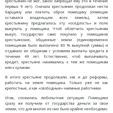
крестьянин не мог, закон запрещал ему это в течение
первых 9 лет). Сначала крестьянин продолжал нести
барщину или платить оброк помещику (помещик
оставался владельцем всех земель), затем
крестьянину предлагалось эту «оседлость» и поле
выкупить у помещика. Чтоб облегчить крестьянам
выкуп, государство само покупало у помещиков
крестьянские, общинные земли (единовременно
помещикам было выплачено 80 % выкупной суммы) и
отдавало их общинам с условием выплаты кредита в
течение 49 лет. Естественно, чтоб выплачивать
кредит, крестьяне нанимались к тем же помещикам
или к кулакам.
В итоге крестьяне продолжали, как и до реформы,
работать на земле помещика. Только уже не как
крепостные, а как «свободные» наемные работники.
Итак, сложилась любопытная ситуация. Помещики
сразу же получили от государства деньги за свои
земли, что для многих из них было крайне необходимо: