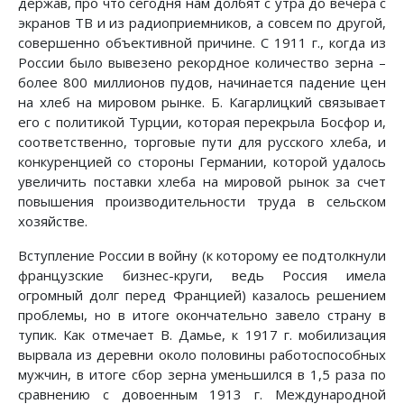
держав, про что сегодня нам долбят с утра до вечера с
экранов ТВ и из радиоприемников, а совсем по другой,
совершенно объективной причине. С 1911 г., когда из
России было вывезено рекордное количество зерна –
более 800 миллионов пудов, начинается падение цен
на хлеб на мировом рынке. Б. Кагарлицкий связывает
его с политикой Турции, которая перекрыла Босфор и,
соответственно, торговые пути для русского хлеба, и
конкуренцией со стороны Германии, которой удалось
увеличить поставки хлеба на мировой рынок за счет
повышения производительности труда в сельском
хозяйстве.
Вступление России в войну (к которому ее подтолкнули
французские бизнес-круги, ведь Россия имела
огромный долг перед Францией) казалось решением
проблемы, но в итоге окончательно завело страну в
тупик. Как отмечает В. Дамье, к 1917 г. мобилизация
вырвала из деревни около половины работоспособных
мужчин, в итоге сбор зерна уменьшился в 1,5 раза по
сравнению с довоенным 1913 г. Международной