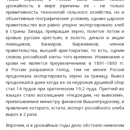
урожайность в мире (причины ее – не только
примитивность технологий сельского хозяйства, но и
объективные географические условия), однако царское
правительство все равно упорно экспортировало хлеб
в страны Запада, превращая зерно, политое потом и
кровью русских крестьян, в золото, деньги и акции
помещиков, банкиров, биржевиков, членов
правительства, высшей аристократии, то есть, одним
словом, российской элиты того времени. Упоминание о
крови не является преувеличением: в 1891–1893 гг.
в России разразился голод, тем не менее Россия
продолжала экспортировать зерно за границу. Вывоз
продолжался даже когда из-за неурожая душевой сбор
стал 14 пудов при критическом 19,2 пуда. Притчей во
языцех стало восклицание «Недоедим, но вывезем!»,
приписываемое министру финансов Вышнеградскому, в
правление которого, кстати, экспорт российского хлеба
вырос в 2 раза.
Впрочем, и в урожайные годы дело обстояло немногим