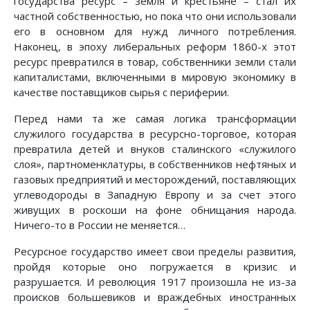
государства ресурс – земля и крестьяне – стал их
частной собственностью, но пока что они использовали
его в основном для нужд личного потребления.
Наконец, в эпоху либеральных реформ 1860-х этот
ресурс превратился в товар, собственники земли стали
капиталистами, включенными в мировую экономику в
качестве поставщиков сырья с периферии.
Перед нами та же самая логика трансформации
служилого государства в ресурсно-торговое, которая
превратила детей и внуков сталинского «служилого
слоя», партноменклатуры, в собственников нефтяных и
газовых предприятий и месторождений, поставляющих
углеводороды в Западную Европу и за счет этого
живущих в роскоши на фоне обнищания народа.
Ничего-то в России не меняется…
Ресурсное государство имеет свои пределы развития,
пройдя которые оно погружается в кризис и
разрушается. И революция 1917 произошла не из-за
происков большевиков и враждебных иностранных