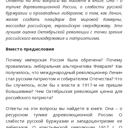
Ответы на эти вопросы вы найдете в книге. Она – о
тупике дореволюционной России, о слабости русской
буржуазии и прозападных либералов; о том, как Ленин,
желая создать плацдарм для мировой Коммуны,
воссоздал российскую, евразийскую сверхдержаву. Это
лучшая оценка Октябрьской революции с точки зрения
российского великодержавия и патриотизма.
Вместо предисловия
Почему имперская Россия была обречена? Почему
провалилась либеральная альтернатива Февраля? Как
получилось, что международный революционер Ленин
стал русским патриотом и собирателем Отечества? Что
бы случилось, если бы к власти в 1917-м не пришли
большевики? Чем Октябрьская революция ценна для
российского патриота?
Ответы на эти вопросы вы найдете в книге. Она – о
ресурсном тупике дореволюционной России. О
слабости русской буржуазии и западоцентризме ее
либералов. О крестьянской революции 1917 г. О