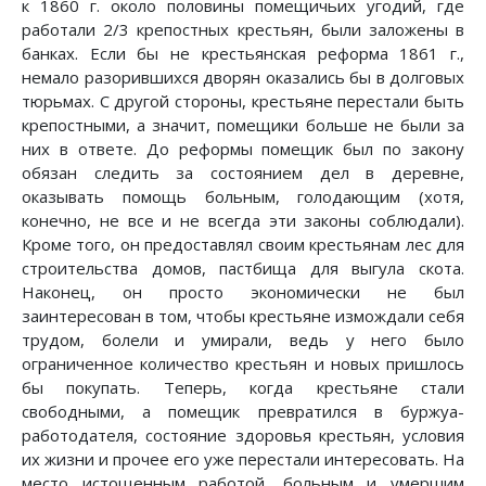
к 1860 г. около половины помещичьих угодий, где
работали 2/3 крепостных крестьян, были заложены в
банках. Если бы не крестьянская реформа 1861 г.,
немало разорившихся дворян оказались бы в долговых
тюрьмах. С другой стороны, крестьяне перестали быть
крепостными, а значит, помещики больше не были за
них в ответе. До реформы помещик был по закону
обязан следить за состоянием дел в деревне,
оказывать помощь больным, голодающим (хотя,
конечно, не все и не всегда эти законы соблюдали).
Кроме того, он предоставлял своим крестьянам лес для
строительства домов, пастбища для выгула скота.
Наконец, он просто экономически не был
заинтересован в том, чтобы крестьяне измождали себя
трудом, болели и умирали, ведь у него было
ограниченное количество крестьян и новых пришлось
бы покупать. Теперь, когда крестьяне стали
свободными, а помещик превратился в буржуа-
работодателя, состояние здоровья крестьян, условия
их жизни и прочее его уже перестали интересовать. На
место истощенным работой, больным и умершим