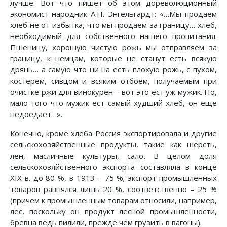
лучше. Вот что пишет об этом дореволюционный
экономист-народник А.Н. Энгельгардт: «…Мы продаем
хлеб не от избытка, что мы продаем за границу… хлеб,
необходимый для собственного нашего пропитания.
Пшеницу, хорошую чистую рожь мы отправляем за
границу, к немцам, которые не станут есть всякую
дрянь… а самую что ни на есть плохую рожь, с пухом,
костерем, сивцом и всяким отбоем, получаемым при
очистке ржи для винокурен – вот это ест уж мужик. Но,
мало того что мужик ест самый худший хлеб, он еще
недоедает…».
Конечно, кроме хлеба Россия экспортировала и другие
сельскохозяйственные продукты, такие как шерсть,
лен, масличные культуры, сало. В целом доля
сельскохозяйственного экспорта составляла в конце
XIX в. до 80 %, в 1913 – 75 %; экспорт промышленных
товаров равнялся лишь 20 %, соответственно – 25 %
(причем к промышленным товарам относили, например,
лес, поскольку он продукт лесной промышленности,
бревна ведь пилили, прежде чем грузить в вагоны).