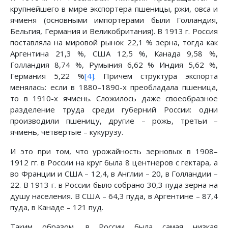
крупнейшего в мире экспортера пшеницы, ржи, овса и
ячменя (основными импортерами были Голландия,
Бельгия, Германия и Великобритания). В 1913 г. Россия
поставляла на мировой рынок 22,1 % зерна, тогда как
Аргентина 21,3 %, США 12,5 %, Канада 9,58 %,
Голландия 8,74 %, Румыния 6,62 % Индия 5,62 %,
Германия 5,22 %
[4]
. Причем структура экспорта
менялась: если в 1880–1890-х преобладала пшеница,
то в 1910-х ячмень. Сложилось даже своеобразное
разделение труда среди губерний России: одни
производили пшеницу, другие – рожь, третьи –
ячмень, четвертые – кукурузу.
И это при том, что урожайность зерновых в 1908–
1912 гг. в России на круг была 8 центнеров с гектара, а
во Франции и США – 12,4, в Англии – 20, в Голландии –
22. В 1913 г. в России было собрано 30,3 пуда зерна на
душу населения. В США – 64,3 пуда, в Аргентине – 87,4
пуда, в Канаде – 121 пуд.
Таким образом, в России была самая низкая