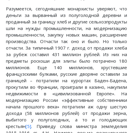
Разумеется, сегодняшние монархисты уверяют, что
деньги за вырванный из полуголодной деревни и
проданный за границу хлеб и другие сельхозпродукты
шли на нужды промышленности, на модернизацию
промышленности, закупку новых машин, расширение
производства. Отчасти так оно и было. Но только
отчасти. За типичный 1907 г. доход от продажи хлеба
за рубеж составил 431 миллион рублей. Из них на
предметы роскоши для элиты было потрачено 180
миллионов. Еще 140 миллионов, хрустевшие
французскими булками, русские дворяне оставили за
границей – потратили на курортах Баден-Бадена,
прокутили во Франции, проиграли в казино, накупили
недвижимости в «цивилизованной Европе». На
модернизацию России «эффективные собственники
начала прошлого века» потратили аж одну шестую
дохода (58 миллионов рублей) от продажи зерна,
выбитого у полуголодных, а то и голодающих
крестьян
[5]
. Приведу слова министра земледелия
1915–1916 гг. А.Н. Наумова, весьма реакционного