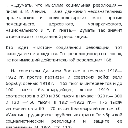
... «...Думать, что мыслима социальная революция,—
писал В. И. Ленин,— ...без движения несознательных
пролетарских и полупролетарских масс против
помещичьего, церковного, монархического,
национального и т. п. гнета,— думать так значит
отрекаться от социальной революции...
Кто ждет «чистой» социальной революции, тот
никогда ее не дождется. Тот революционер на словах,
не понимающий действительной революции» 188.
... На советском Дальнем Востоке в течение 1918—
1922 гг. против партизан и советских войск вели
борьбу: осенью 1918 г.— 163 тысячи интервентов и до
100 тысяч белогвардейцев; летом 1919 г.—
соответственно 270 и 350 тысяч; в начале 1920 г.— 300
и 130 —150 тысяч; в 1921—1922 гг.— 175 тысяч
интервентов и 60— 70 тысяч белогвардейцев (см. сб.:
«Участие трудящихся зарубежных стран в Октябрьской
социалистической революции и защите ее
завоеваний». М., 1965, стр. 112).