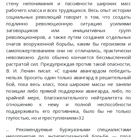
стену непонимания и пассивности широких масс
рабочего класса и всех трудящихся. Весь опыт истории
социальных революций говорит о том, что создать
подлинно революционную ситуацию усилиями
заговорщиков или инициативных групп
революционеров, а также путем создания отдельных
очагов вооруженной борьбы, каким бы героизмом и
самопожертвованием они не отличались, практически
невозможно. Дело обычно кончается бессмысленной
растратой сил. Предупреждая против такой опасности,
В. И. Ленин писал: «С одним авангардом победить
нельзя. Бросить один только авангард в решительный
бой, пока весь класс, пока широкие массы не заняли
позиции либо прямой поддержки авангарда, либо, по
крайней мере, благожелательного нейтралитета по
отношению к нему и полной неспособности
поддерживать его противника, было бы не только
глупостью, но и преступлением»32
... Рекомендуемые буржуазными специалистами
мероприятия по антипартизанской борьбе — плод