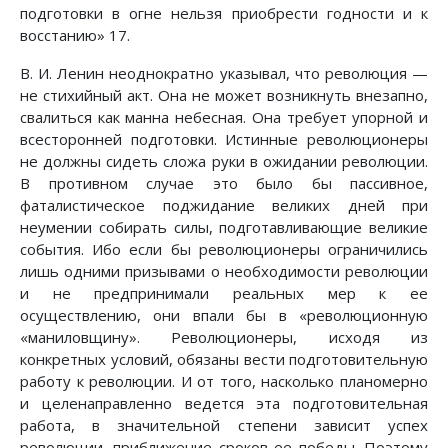
подготовки в огне нельзя приобрести годности и к
восстанию» 17.
В. И. Ленин неоднократно указывал, что революция —
не стихийный акт. Она не может возникнуть внезапно,
свалиться как манна небесная. Она требует упорной и
всесторонней подготовки. Истинные революционеры
не должны сидеть сложа руки в ожидании революции.
В противном случае это было бы пассивное,
фаталистическое поджидание великих дней при
неумении собирать силы, подготавливающие великие
события. Ибо если бы революционеры ограничились
лишь одними призывами о необходимости революции
и не предпринимали реальных мер к ее
осуществлению, они впали бы в «революционную
«маниловщину». Революционеры, исходя из
конкретных условий, обязаны вести подготовительную
работу к революции. И от того, насколько планомерно
и целенаправленно ведется эта подготовительная
работа, в значительной степени зависит успех
революции, приближение сроков ее победы. Поэтому