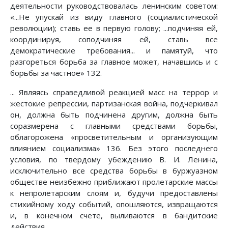
деятельности руководствовалась ленинским советом:
«...Не упускай из виду главного (социалистической
революции); ставь ее в первую голову; ...подчиняя ей,
координируя, соподчиняя ей, ставь все
демократические требования... и памятуй, что
разгореться борьба за главное может, начавшись и с
борьбы за частное» 132.
... Являясь справедливой реакцией масс на террор и
жестокие репрессии, партизанская война, подчеркивал
он, должна быть подчинена другим, должна быть
соразмерена с главными средствами борьбы,
облагорожена «просветительным и организующим
влиянием социализма» 136. Без этого последнего
условия, по твердому убеждению В. И. Ленина,
исключительно все средства борьбы в буржуазном
обществе неизбежно приближают пролетарские массы
к непролетарским слоям и, будучи предоставлены
стихийному ходу событий, опошляются, извращаются
и, в конечном счете, выливаются в бандитские
действия.