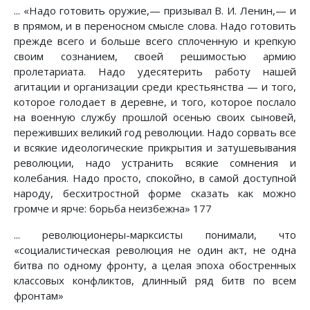
... «Надо готовить оружие,— призывал В. И. Ленин,— и
в прямом, и в переносном смысле слова. Надо готовить
прежде всего и больше всего сплоченную и крепкую
своим сознанием, своей решимостью армию
пролетариата. Надо удесятерить работу нашей
агитации и организации среди крестьянства — и того,
которое голодает в деревне, и того, которое послало
на военную службу прошлой осенью своих сыновей,
переживших великий год революции. Надо сорвать все
и всякие идеологические прикрытия и затушевывания
революции, надо устранить всякие сомнения и
колебания. Надо просто, спокойно, в самой доступной
народу, бесхитростной форме сказать как можно
громче и ярче: борьба неизбежна» 177
... революционеры-марксисты понимали, что
«социалистическая революция не один акт, не одна
битва по одному фронту, а целая эпоха обостренных
классовых конфликтов, длинный ряд битв по всем
фронтам»