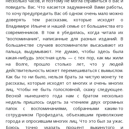
несколько часов, и поэтому не могла справиться о Вас и
повидать Вас. Что касается задуманной Вами работы,
то хочу предупредить Вас об одном: очень мало можно
доверять тем рассказам, которые исходят о
Владимире Ильиче и нашей семье от большинства его
современников. В том я убедилась, когда читала их
"воспоминания", написанные для разных изданий. В
большинстве случаев воспоминатели высасывают из
пальца, выдумывают. Не думаю, чтобы здесь была
какая-нибудь злостная цель — с тех пор, как мы жили
на Волге, прошло столько лет, что у людей
действительность может перемешиваться с вымыслом.
Как бы то ни было, нельзя брать за чистую монету те
рассказы, которые исходят от многих и очень многих
лиц. Чтобы не быть голословной, скажу следующее.
Весной нынешнего года нам с братом несколько
недель пришлось сидеть за чтением двух огромных
папок с воспоминаниями, собранными каким-то
сотрудником Профиздата, объехавшим приволжские
города и опросившим многих лиц. Что это был за ужас.
Боюсь точно указать процент выкинутого и