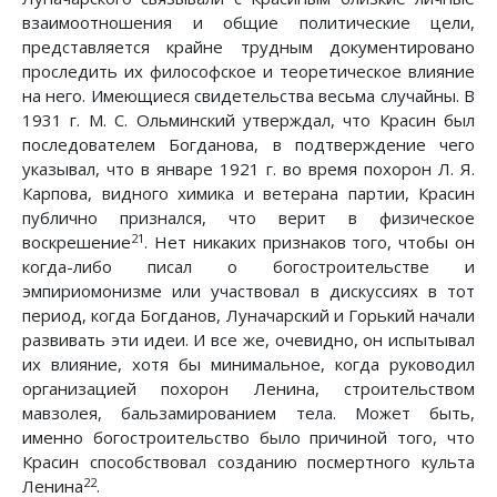
взаимоотношения и общие политические цели,
представляется крайне трудным документировано
проследить их философское и теоретическое влияние
на него. Имеющиеся свидетельства весьма случайны. В
1931 г. М. С. Ольминский утверждал, что Красин был
последователем Богданова, в подтверждение чего
указывал, что в январе 1921 г. во время похорон Л. Я.
Карпова, видного химика и ветерана партии, Красин
публично признался, что верит в физическое
21
воскрешение
. Нет никаких признаков того, чтобы он
когда-либо писал о богостроительстве и
эмпириомонизме или участвовал в дискуссиях в тот
период, когда Богданов, Луначарский и Горький начали
развивать эти идеи. И все же, очевидно, он испытывал
их влияние, хотя бы минимальное, когда руководил
организацией похорон Ленина, строительством
мавзолея, бальзамированием тела. Может быть,
именно богостроительство было причиной того, что
Красин способствовал созданию посмертного культа
22
Ленина
.