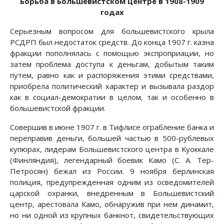
Борьба в Большевистском центре в 1908-1909
годах
Серьезным вопросом для большевистского крыла
РСДРП был недостаток средств. До конца 1907 г. казна
фракции пополнялась с помощью экспроприации, но
затем проблема доступа к деньгам, добытым таким
путем, равно как и распоряжения этими средствами,
приобрела политический характер и вызывала раздор
как в социал-демократии в целом, так и особенно в
большевистской фракции.
Совершив в июне 1907 г. в Тифлисе ограбление банка и
переправив деньги, большей частью в 500-рублевых
купюрах, лидерам Большевистского центра в Куоккале
(Финляндия), легендарный боевик Камо (С. А. Тер-
Петросян) бежал из России. 9 ноября берлинская
полиция, предупрежденная одним из осведомителей
царской охранки, внедренным в Большевистский
центр, арестовала Камо, обнаружив при нем динамит,
но ни одной из крупных банкнот, свидетельствующих