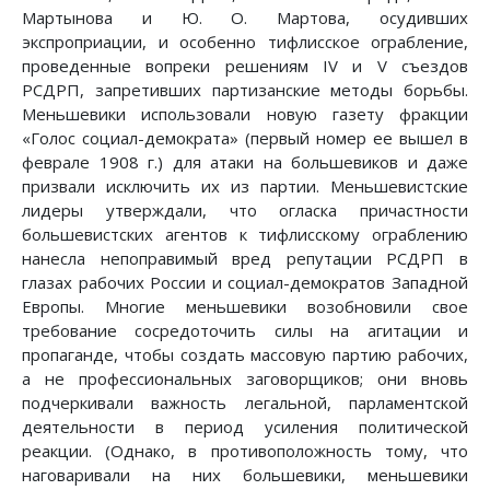
Мартынова и Ю. О. Мартова, осудивших
экспроприации, и особенно тифлисское ограбление,
проведенные вопреки решениям IV и V съездов
РСДРП, запретивших партизанские методы борьбы.
Меньшевики использовали новую газету фракции
«Голос социал-демократа» (первый номер ее вышел в
феврале 1908 г.) для атаки на большевиков и даже
призвали исключить их из партии. Меньшевистские
лидеры утверждали, что огласка причастности
большевистских агентов к тифлисскому ограблению
нанесла непоправимый вред репутации РСДРП в
глазах рабочих России и социал-демократов Западной
Европы. Многие меньшевики возобновили свое
требование сосредоточить силы на агитации и
пропаганде, чтобы создать массовую партию рабочих,
а не профессиональных заговорщиков; они вновь
подчеркивали важность легальной, парламентской
деятельности в период усиления политической
реакции. (Однако, в противоположность тому, что
наговаривали на них большевики, меньшевики