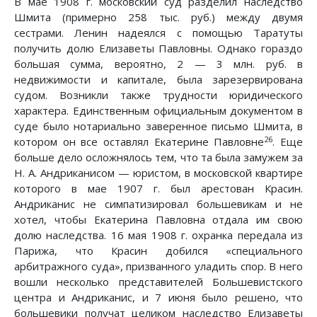
В мае 1908 г. московский суд разделил наследство
Шмита (примерно 258 тыс. руб.) между двумя
сестрами. Ленин надеялся с помощью Таратуты
получить долю Елизаветы Павловны. Однако гораздо
большая сумма, вероятно, 2 — 3 млн. руб. в
недвижимости и капитале, была зарезервирована
судом. Возникли также трудности юридического
характера. Единственным официальным документом в
суде было нотариально заверенное письмо Шмита, в
26
котором он все оставлял Екатерине Павловне
. Еще
больше дело осложнялось тем, что та была замужем за
Н. А. Андриканисом — юристом, в московской квартире
которого в мае 1907 г. был арестован Красин.
Андриканис не симпатизировал большевикам и не
хотел, чтобы Екатерина Павловна отдала им свою
долю наследства. 16 мая 1908 г. охранка передала из
Парижа, что Красин добился «специального
арбитражного суда», призванного уладить спор. В него
вошли несколько представителей Большевистского
центра и Андриканис, и 7 июня было решено, что
большевики получат целиком наследство Елизаветы