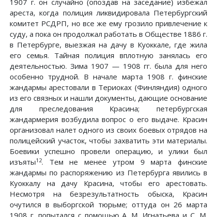
1907 г. он случайно (опоздав на заседание) избежал
ареста, когда полиция ликвидировала Петербургский
комитет РСДРП, но все же ему грозило привлечение к
суду, а пока он продолжал работать в Обществе 1886 г.
в Петербурге, выезжая на дачу в Куоккале, где жила
его семья. Тайная полиция вплотную занялась его
деятельностью. Зима 1907 — 1908 гг. была для него
особенно трудной. В начале марта 1908 г. финские
жандармы арестовали в Териоках (Финляндия) одного
из его связных и нашли документы, дающие основание
для преследования Красина; петербургская
жандармерия возбудила вопрос о его выдаче. Красин
организовал налет одного из своих боевых отрядов на
полицейский участок, чтобы захватить эти материалы.
Боевики успешно провели операцию, и улики был
12
изъяты
. Тем не менее утром 9 марта финские
жандармы по распоряжению из Петербурга явились в
Куоккалу на дачу Красина, чтобы его арестовать.
Несмотря на безрезультатность обыска, Красин
очутился в выборгской тюрьме; оттуда он 26 марта
1908 г. попытался с помощью А. М. Игнатьева и С. М.