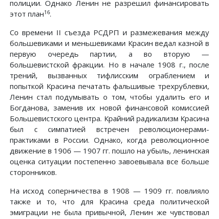
полиции. Однако Ленин не разрешил финансировать
16
этот план
.
Со времени II съезда РСДРП и размежевания между
большевиками и меньшевиками Красин ведал казной в
первую очередь партии, а во вторую —
большевистской фракции. Но в начале 1908 г., после
трений, вызванных тифлисским ограблением и
попыткой Красина печатать фальшивые трехрублевки,
Ленин стал подумывать о том, чтобы удалить его и
Богданова, заменив их новой финансовой комиссией
Большевистского центра. Крайний радикализм Красина
был с симпатией встречен революционерами-
практиками в России. Однако, когда революционное
движение в 1906 — 1907 гг. пошло на убыль, ленинская
оценка ситуации постепенно завоевывала все больше
сторонников.
На исход соперничества в 1908 — 1909 гг. повлияло
также и то, что для Красина среда политической
эмиграции не была привычной, Ленин же чувствовал