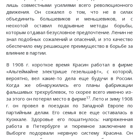
лишь совместными усилиями всего революционного
движения. Он сожалел о том, что не в силах
объединить большевиков и меньшевиков, и с
неохотой оставил подрывные методы борьбы,
которым отдавал безусловное предпочтение. Ленин не
знал подобных сожалений и опасений, и это качество
обеспечило ему решающее преимущество в борьбе за
влияние в партии.
В 1908 г. короткое время Красин работал в фирме
«Альгеймайне электрише гезельшафт», с которой,
вероятно, вел какие-то дела еще будучи в России.
Когда же обнаружились его планы фабрикации
фальшивых трехрублевок, то скорее всего именно из-
17
за этого он потерял место в фирме
. Лето и зиму 1908
г. он провел в поездках по Западной Европе по
партийным делам. Его семья все еще оставалась в
Куоккале. Здоровье его пошатнулось: напряженная
работа в Петербурге и тюремное заключение в
Выборге подорвали нервную систему Красина. Он