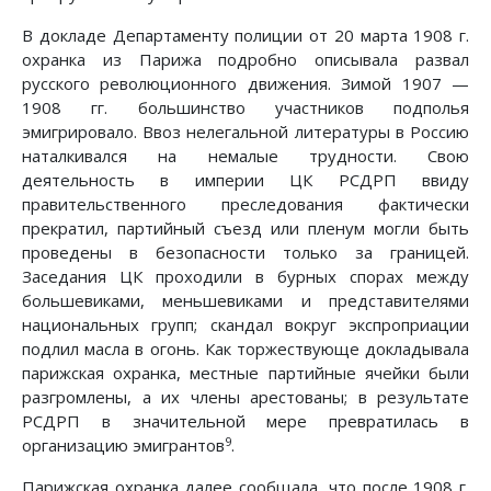
В докладе Департаменту полиции от 20 марта 1908 г.
охранка из Парижа подробно описывала развал
русского революционного движения. Зимой 1907 —
1908 гг. большинство участников подполья
эмигрировало. Ввоз нелегальной литературы в Россию
наталкивался на немалые трудности. Свою
деятельность в империи ЦК РСДРП ввиду
правительственного преследования фактически
прекратил, партийный съезд или пленум могли быть
проведены в безопасности только за границей.
Заседания ЦК проходили в бурных спорах между
большевиками, меньшевиками и представителями
национальных групп; скандал вокруг экспроприации
подлил масла в огонь. Как торжествующе докладывала
парижская охранка, местные партийные ячейки были
разгромлены, а их члены арестованы; в результате
РСДРП в значительной мере превратилась в
9
организацию эмигрантов
.
Парижская охранка далее сообщала, что после 1908 г.