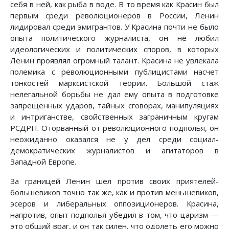
себя в ней, как рыба в воде. В то время как Красин был
первым среди революционеров в России, Ленин
лидировал среди эмигрантов. У Красина почти не было
опыта политического журналиста, он не любил
идеологических и политических споров, в которых
Ленин проявлял огромный талант. Красина не увлекала
полемика с революционными публицистами насчет
тонкостей марксистской теории. Большой стаж
нелегальной борьбы не дал ему опыта в подготовке
запрещенных ударов, тайных сговорах, манипуляциях
и интриганстве, свойственных заграничным кругам
РСДРП. Оторванный от революционного подполья, он
неожиданно оказался не у дел среди социал-
демократических журналистов и агитаторов в
Западной Европе.
За границей Ленин шел против своих приятелей-
большевиков точно так же, как и против меньшевиков,
эсеров и либеральных оппозиционеров. Красина,
напротив, опыт подполья убедил в том, что царизм —
это общий враг, и он так силен, что одолеть его можно