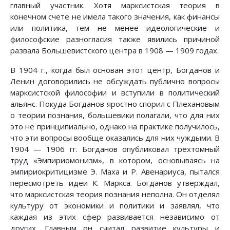
главный участник. Хотя марксистская теория в
конечном счете не имела такого значения, как финансы
или политика, тем не менее идеологические и
философские разногласия также явились причиной
развала Большевистского центра в 1908 — 1909 годах.
В 1904 г., когда был основан этот центр, Богданов и
Ленин договорились не обсуждать публично вопросы
марксистской философии и вступили в политический
альянс. Покуда Богданов яростно спорил с Плехановым
о теории познания, большевики полагали, что для них
это не принципиально, однако на практике получилось,
что эти вопросы вообще оказались для них чуждыми. В
1904 — 1906 гг. Богданов опубликовал трехтомный
труд «Эмпириомонизм», в котором, основываясь на
эмпириокритицизме Э. Маха и Р. Авенариуса, пытался
пересмотреть идеи К. Маркса. Богданов утверждал,
что марксистская теория познания неполна. Он отделял
культуру от экономики и политики и заявлял, что
каждая из этих сфер развивается независимо от
других. Главным он считал развитие культуры и