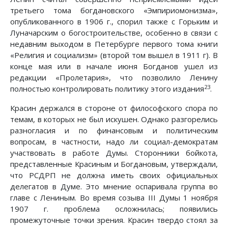
третьего тома богдановского «Эмпириомонизма»,
опубликованного в 1906 г., спорил также с Горьким и
Луначарским о богостроительстве, особенно в связи с
недавним выходом в Петербурге первого тома книги
«Религия и социализм» (второй том вышел в 1911 г). В
конце мая или в начале июня Богданов ушел из
редакции «Пролетария», что позволило Ленину
23
полностью контролировать политику этого издания
.
Красин держался в стороне от философского спора по
темам, в которых не был искушен. Однако разгорелись
разногласия и по финансовым и политическим
вопросам, в частности, надо ли социал-демократам
участвовать в работе Думы. Сторонники бойкота,
представленные Красиным и Богдановым, утверждали,
что РСДРП не должна иметь своих официальных
делегатов в Думе. Это мнение оспаривала группа во
главе с Лениным. Во время созыва III Думы 1 ноября
1907 г. проблема осложнилась; появились
промежуточные точки зрения. Красин твердо стоял за