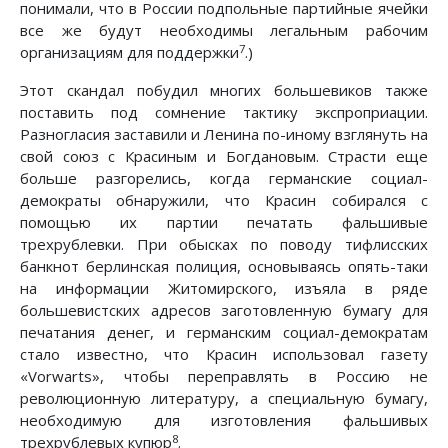
понимали, что в России подпольные партийные ячейки
все же будут необходимы легальным рабочим
7
организациям для поддержки
.)
Этот скандал побудил многих большевиков также
поставить под сомнение тактику экспроприации.
Разногласия заставили и Ленина по-иному взглянуть на
свой союз с Красиным и Богдановым. Страсти еще
больше разгорелись, когда германские социал-
демократы обнаружили, что Красин собирался с
помощью их партии печатать фальшивые
трехрублевки. При обысках по поводу тифлисских
банкнот берлинская полиция, основываясь опять-таки
на информации Житомирского, изъяла в ряде
большевистских адресов заготовленную бумагу для
печатания денег, и германским социал-демократам
стало известно, что Красин использовал газету
«Vorwarts», чтобы переправлять в Россию не
революционную литературу, а специальную бумагу,
необходимую для изготовления фальшивых
8
трехрублевых купюр
.