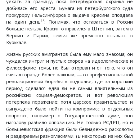
уехать за границу, пока петербургская охранка не
добилась его ареста. Бумага из петербургского суда
прокурору Гельсингфорса о выдаче Красина опоздала
15
на один день
. Понимая, что оставаться в России
больше нельзя, Красин отправился в Штеттин, затем в
Берлин и Париж, семья же временно осталась в
Куоккале.
Жизнь русских эмигрантов была ему мало знакома; он
чуждался интриг и пустых споров на идеологические и
философские темы, но был оторван и от того, что он
считал гораздо более важным, — от профессиональной
революционной борьбы в подполье, где за короткий
период сделался едва ли не самым влиятельным из
российских социал-демократов. И вот революция
потерпела поражение: хотя царское правительство и
вынуждено было пойти на компромисс в отдельных
вопросах, например о Государственной думе, оно
наголову разбило оппозицию. Не только РСДРП, но и
большевистская фракция были безнадежно расколоты
и раздираемы разногласиями. (В некоторых из них был