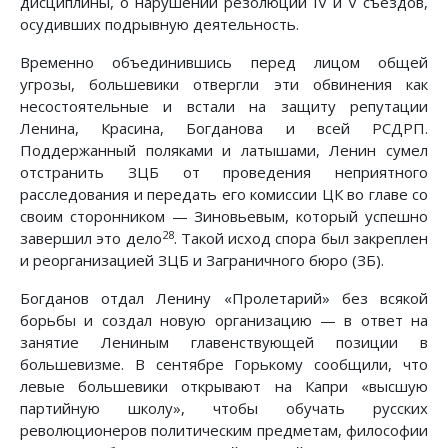
дисциплины, о нарушении резолюций IV и V съездов,
осудивших подрывную деятельность.
Временно объединившись перед лицом общей
угрозы, большевики отвергли эти обвинения как
несостоятельные и встали на защиту репутации
Ленина, Красина, Богданова и всей РСДРП.
Поддержанный поляками и латышами, Ленин сумел
отстранить ЗЦБ от проведения неприятного
расследования и передать его комиссии ЦК во главе со
своим сторонником — Зиновьевым, который успешно
28
завершил это дело
. Такой исход спора был закреплен
и реорганизацией ЗЦБ и Заграничного бюро (ЗБ).
Богданов отдал Ленину «Пролетарий» без всякой
борьбы и создал новую организацию — в ответ на
занятие Лениным главенствующей позиции в
большевизме. В сентябре Горькому сообщили, что
левые большевики открывают на Капри «высшую
партийную школу», чтобы обучать русских
революционеров политическим предметам, философии