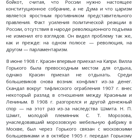
бойкот, считая, что России нужно настоящее
конституционное собрание, а не Дума и что царизм
является яростным противником представительного
правления. Факт усиления политической реакции в
России, отсутствия в народе революционного подъема
не изменил его взглядов. Он видел проблему так же,
как и прежде: на одном полюсе — революция, на
другом — парламентаризм.
В июне 1908 г. Красин впервые приехал на Капри. Вилла
Горького была превосходным местом для отдыха,
однако Красин приехал не отдыхать. Среди
большевиков снова возник конфликт из-за денег.
Скандал вокруг тифлисского ограбления 1907 г. внес
некоторый разлад в отношения между Красиным и
Лениным. В 1908 г. разгорелся и другой денежный
спор — на этот раз из-за наследства Шмита. Н. П.
Шмит, молодой племянник С. Т. Морозова,
унаследовавший морозовскую мебельную фабрику в
Москве, был через Горького связан с московскими
большевиками и в октябре 1905 г. передал Горькому