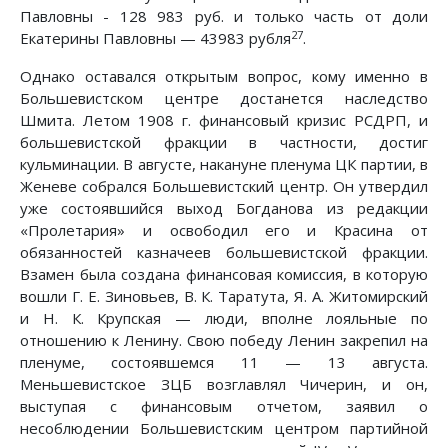
Павловны - 128 983 руб. и только часть от доли
27
Екатерины Павловны — 43983 рубля
.
Однако оставался открытым вопрос, кому именно в
Большевистском центре достанется наследство
Шмита. Летом 1908 г. финансовый кризис РСДРП, и
большевистской фракции в частности, достиг
кульминации. В августе, накануне пленума ЦК партии, в
Женеве собрался Большевистский центр. Он утвердил
уже состоявшийся выход Богданова из редакции
«Пролетария» и освободил его и Красина от
обязанностей казначеев большевистской фракции.
Взамен была создана финансовая комиссия, в которую
вошли Г. Е. Зиновьев, В. К. Таратута, Я. А. Житомирский
и Н. К. Крупская — люди, вполне лояльные по
отношению к Ленину. Свою победу Ленин закрепил на
пленуме, состоявшемся 11 — 13 августа.
Меньшевистское ЗЦБ возглавлял Чичерин, и он,
выступая с финансовым отчетом, заявил о
несоблюдении Большевистским центром партийной