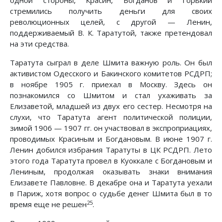
одной стороны, Красин, Богданов и Горький
стремились получить деньги для своих
революционных целей, с другой — Ленин,
поддерживаемый В. К. Таратутой, также претендовал
на эти средства.
Таратута сыграл в деле Шмита важную роль. Он был
активистом Одесского и Бакинского комитетов РСДРП;
в ноябре 1905 г. приехал в Москву. Здесь он
познакомился со Шмитом и стал ухаживать за
Елизаветой, младшей из двух его сестер. Несмотря на
слухи, что Таратута агент политической полиции,
зимой 1906 — 1907 гг. он участвовал в экспроприациях,
проводимых Красиным и Богдановым. В июне 1907 г.
Ленин добился избрания Таратуты в ЦК РСДРП. Лето
этого года Таратута провел в Куоккале с Богдановым и
Лениным, продолжая оказывать знаки внимания
Елизавете Павловне. В декабре она и Таратута уехали
в Париж, хотя вопрос о судьбе денег Шмита был в то
25
время еще не решен
.