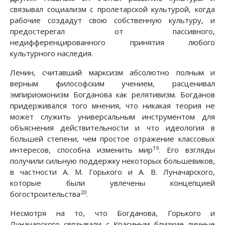
связывал социализм с пролетарской культурой, когда
рабочие создадут свою собственную культуру, и
предостерегал от пассивного,
недифференцированного принятия любого
культурного наследия.
Ленин, считавший марксизм абсолютно полным и
верным философским учением, расценивал
эмпириомонизм Богданова как релятивизм. Богданов
придерживался того мнения, что никакая теория не
может служить универсальным инструментом для
объяснения действительности и что идеология в
большей степени, чем простое отражение классовых
19
интересов, способна изменить мир
. Его взгляды
получили сильную поддержку некоторых большевиков,
в частности А. М. Горького и А. В. Луначарского,
которые были увлечены концепцией
20
богостроительства
.
Несмотря на то, что Богданова, Горького и
Луначарского связывали с Красиным близкие личные