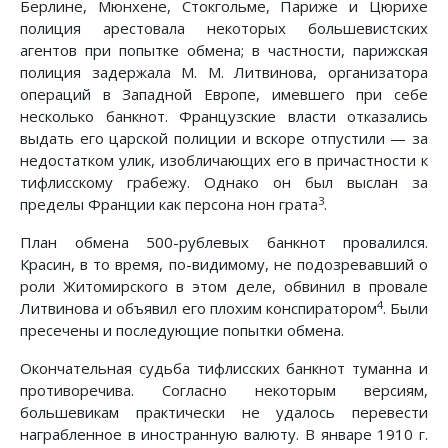
Берлине, Мюнхене, Стокгольме, Париже и Цюрихе
полиция арестовала некоторых большевистских
агентов при попытке обмена; в частности, парижская
полиция задержала М. М. Литвинова, организатора
операций в Западной Европе, имевшего при себе
несколько банкнот. Французские власти отказались
выдать его царской полиции и вскоре отпустили — за
недостатком улик, изобличающих его в причастности к
тифлисскому грабежу. Однако он был выслан за
3
пределы Франции как персона нон грата
.
План обмена 500-рублевых банкнот провалился.
Красин, в то время, по-видимому, не подозревавший о
роли Житомирского в этом деле, обвинил в провале
4
Литвинова и объявил его плохим конспиратором
. Были
пресечены и последующие попытки обмена.
Окончательная судьба тифлисских банкнот туманна и
противоречива. Согласно некоторым версиям,
большевикам практически не удалось перевести
награбленное в иностранную валюту. В январе 1910 г.