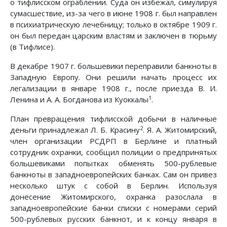
о тифлисском ограблении. Суда он избежал, симулируя
сумасшествие, из-за чего в июне 1908 г. был направлен
в психиатрическую лечебницу; только в октябре 1909 г.
он был передан царским властям и заключен в тюрьму
(в Тифлисе).
В декабре 1907 г. большевики переправили банкноты в
Западную Европу. Они решили начать процесс их
легализации в январе 1908 г., после приезда В. И.
1
Ленина и А. А. Богданова из Куоккалы
.
План превращения тифлисской добычи в наличные
2
деньги принадлежал Л. Б. Красину
. Я. А. Житомирский,
член организации РСДРП в Берлине и платный
сотрудник охранки, сообщил полиции о предпринятых
большевиками попытках обменять 500-рублевые
банкноты в западноевропейских банках. Сам он привез
несколько штук с собой в Берлин. Используя
донесение Житомирского, охранка разослала в
западноевропейские банки списки с номерами серий
500-рублевых русских банкнот, и к концу января в