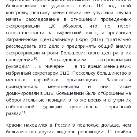
большевикам не удавалось взять ЦК под свой
контроль, поэтому меньшевики не упустили случая
начать расследование в отношении проведенных
экспроприации; ЦК объявил, что не несет
ответственности за тифлисский «экс», и предписал
Заграничному Центральному бюро (ЗЦБ) тщательно
расследовать это дело и предпринять общий анализ
экспроприации и роли Большевистского центра в их
10
проведении
. Расследованием экспроприации
руководил Г. В. Чичерин — в то время меньшевик,
избранный секретарем ЗЦБ. Поскольку большинство в
местных партийных организациях Закавказья
принадлежало меньшевикам и они также
доминировали в ЗЦБ, большевики были отброшены на
оборонительные позиции; в то же время и внутри их
собственной фракции существовал серьезный
11
разлад
.
Красин находился в России в подполье дольше, чем
большинство других лидеров революции. 11 ноября