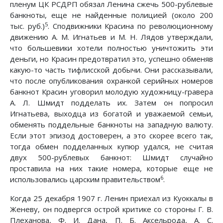
пленум ЦК РСДРП обязал Ленина сжечь 500-рублевые
банкноты, еще не найденные полицией (около 200
5
тыс. руб.)
. Сподвижники Красина по революционному
движению А. М. Игнатьев и М. Н. Лядов утверждали,
что большевики хотели полностью уничтожить эти
деньги, но Красин предотвратил это, успешно обменяв
какую-то часть тифлисской добычи. Они рассказывали,
что после опубликования охранкой серийных номеров
банкнот Красин уговорил молодую художницу-гравера
А. Л. Шмидт подделать их. Затем он попросил
Игнатьева, выходца из богатой и уважаемой семьи,
обменять поддельные банкноты на западную валюту.
Если этот эпизод достоверен, а это скорее всего так,
тогда обмен подделанных купюр удался, не считая
двух 500-рублевых банкнот: Шмидт случайно
проставила на них такие номера, которые еще не
6
использовались царским правительством
.
Когда 25 декабря 1907 г. Ленин приехал из Куоккалы в
Женеву, он подвергся острой критике со стороны Г. В.
Плеханова, Ф. И. Дана, П. Б. Аксельрода, А. С.