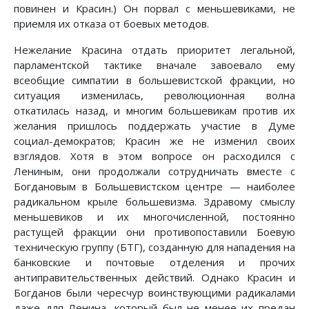
повинен и Красин.) Он порвал с меньшевиками, не
приемля их отказа от боевых методов.
Нежелание Красина отдать приоритет легальной,
парламентской тактике вначале завоевало ему
всеобщие симпатии в большевистской фракции, но
ситуация изменилась, революционная волна
откатилась назад, и многим большевикам против их
желания пришлось поддержать участие в Думе
социал-демократов; Красин же не изменил своих
взглядов. Хотя в этом вопросе он расходился с
Лениным, они продолжали сотрудничать вместе с
Богдановым в Большевистском центре — наиболее
радикальном крыле большевизма. Здравому смыслу
меньшевиков и их многочисленной, постоянно
растущей фракции они противопоставили Боевую
техническую группу (БТГ), созданную для нападения на
банковские и почтовые отделения и прочих
антиправительственных действий. Однако Красин и
Богданов были чересчур воинствующими радикалами
даже для Ленина, который был не менее их предан