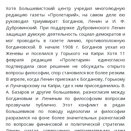
Хотя Большевистский центр учредил многолюдную
редакцию газеты «Пролетарий», на самом деле ею
руководил триумвират: Богданов, Ленин и И. Ф.
Дубровинский. При поддержке Дубровинского Ленин
защищал думскую деятельность социал-демократов и
мог проводить в газете линию, противоположную
богдановской. В начале 1908 г. Богданов уехал из
Женевы и поселился у Горького на Капри. Хотя 11
февраля редакция «Пролетария» единогласно
подтвердила свое решение не обсуждать открыто
вопросы философии, спор становился все более резким.
В апреле, когда Ленин приезжал к Богданову, Горькому
и Луначарскому на Капри, где к ним присоединились В.
А. Базаров и другие большевики, разногласия между
Богдановым и Лениным по философским вопросам
прозвучали публично. Этот конфликт в рядах
большевиков по поводу идеологии и философии
разразился на фоне более значительных разногласий
по вопросам финансовой и политической стратегии.
Ленин считал совершенно неприемлемыми идеи