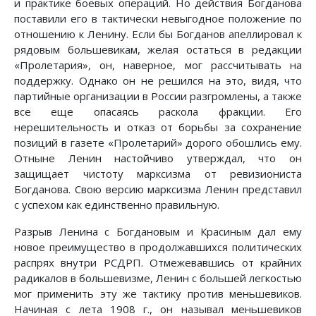
и практике боевых операций. Но действия Богданова
поставили его в тактически невыгодное положение по
отношению к Ленину. Если бы Богданов апеллировал к
рядовым большевикам, желая остаться в редакции
«Пролетария», он, наверное, мог рассчитывать на
поддержку. Однако он не решился на это, видя, что
партийные организации в России разгромлены, а также
все еще опасаясь раскола фракции. Его
нерешительность и отказ от борьбы за сохранение
позиций в газете «Пролетарий» дорого обошлись ему.
Отныне Ленин настойчиво утверждал, что он
защищает чистоту марксизма от ревизиониста
Богданова. Свою версию марксизма Ленин представил
с успехом как единственно правильную.
Разрыв Ленина с Богдановым и Красиным дал ему
новое преимущество в продолжавшихся политических
распрях внутри РСДРП. Отмежевавшись от крайних
радикалов в большевизме, Ленин с большей легкостью
мог применить эту же тактику против меньшевиков.
Начиная с лета 1908 г., он называл меньшевиков