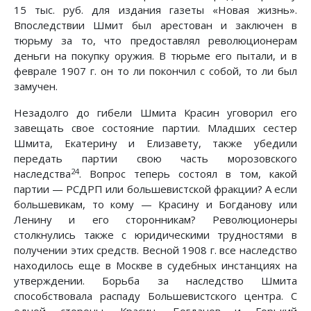
15 тыс. руб. для издания газеты «Новая жизнь».
Впоследствии Шмит был арестован и заключен в
тюрьму за то, что предоставлял революционерам
деньги на покупку оружия. В тюрьме его пытали, и в
феврале 1907 г. он то ли покончил с собой, то ли был
замучен.
Незадолго до гибели Шмита Красин уговорил его
завещать свое состояние партии. Младших сестер
Шмита, Екатерину и Елизавету, также убедили
передать партии свою часть морозовского
24
наследства
. Вопрос теперь состоял в том, какой
партии — РСДРП или большевистской фракции? А если
большевикам, то кому — Красину и Богданову или
Ленину и его сторонникам? Революционеры
столкнулись также с юридическими трудностями в
получении этих средств. Весной 1908 г. все наследство
находилось еще в Москве в судебных инстанциях на
утверждении. Борьба за наследство Шмита
способствовала распаду Большевистского центра. С