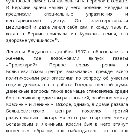
чувствовал слабость и жаловался на перебои в сердце.
В Берлине врачи нашли у него болезнь желудка и
предписали специальные упражнения и
вегетарианскую диету. Он заинтересовался
медициной и даже лечил себя сам. К концу 1908 г.,
когда в Берлин приехала из Куоккалы семья, его
18
здоровье улучшилось
.
Ленин и Богданов с декабря 1907 г. обосновались в
Женеве, где возобновили выпуск газеты
«Пролетарий». Первое время трения в
Большевистском центре вызывались прежде всего
политическими разногласиями по вопросу об участии
социал-демократов в работе Государственной думы.
Денежные вопросы также все чаще становились среди
большевиков предметом разногласий, особенно между
Красиным и Лениным. Вскоре, однако, в драме развала
Большевистского центра появился третий
разрушающий фактор. На этот раз спор шел между
Богдановым и Лениным. Красин был в него втянут
косвенным образом, как наблюдатель, но не как