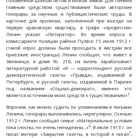
соломенной шляпой летом и кепкой зимой. Для Ленина
главным средством существования были авторские
гонорары за научные и публицистические труды. В
карточке для прописки, заполненной при въезде на
первую краковскую квартиру, в графе «профессия»
Ленин указал: «Литератор». Во время опроса в
комиссариате полиции района Пулвсе 15 июля 1912 г.
(такой опрос должны были проходить в Австрии все
приезжие иностранцы) Ленин сообщил, что живет в
Звежинце, в доме № 218, на жизнь зарабатывает
литературной работой. «Я — корреспондент русской
демократической газеты «Правда», издаваемой в
Петербурге, и русской газеты, издаваемой в Париже
под названием «Социал-демократ», именно это
5
является источником моих средств к существованию»
.
Впрочем, как можно судить по упоминаниям в письмах
Ленина, гонорары выплачивались нерегулярно. Осенью
1912 г. Ленин сообщал семье: «Материальные условия
6
пока сносны, но очень ненадежны...»
. В июле 1913 г. он
7
писал матери: «Закрытие газеты, в которой я писал
,