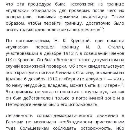
что эта процедура была несложной: на границе
«пулпаски» отбирались для проверки, после чего их
возвращали, выкликая фамилии владельцев. Таким
образом, чтобы перейти границу, достаточно было
15
знать только одно польское слово: «jestern»
.
По воспоминаниям; Н. К. Крупской, при помощи
«пулпаска» перешел границу И. В. Сталин,
участвовавший в декабре 1912 г. в совещании членов
ЦК в Кракове. Он был обеспечен также документом на
случай возможной проверки. Об этом свидетельствует
постскриптум в письме Ленина к Сталину, посланном из
Кракова 6 декабря 1912 г.: «Верните документ — жить
16
по нему неудобно, владелец может быть в Питере»
.
Эта приписка не могла относиться к «пулпаску», так как
он был действителен только в пограничной зоне и в
Петербурге нельзя было его использовать.
Легальность социал-демократического движения в
Галиции не исключала необходимости приезжавшим
туда большевикам соблюдать осторожность, ибо