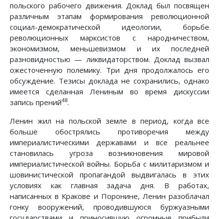
польского рабочего движения. Доклад был посвящен
различным этапам формирования революционной
социал-демократической идеологии, борьбе
революционных марксистов с народничеством,
экономизмом, меньшевизмом и их последней
разновидностью — ликвидаторством. Доклад вызвал
ожесточенную полемику. Три дня продолжалось его
обсуждение. Тезисы доклада не сохранились, однако
имеется сделанная Лениным во время дискуссии
48
запись прений
.
Ленин жил на польской земле в период, когда все
больше обострялись противоречия между
империалистическими державами и все реальнее
становилась угроза возникновения мировой
империалистической войны. Борьба с милитаризмом и
шовинистической пропагандой выдвигалась в этих
условиях как главная задача дня. В работах,
написанных в Кракове и Поронине, Ленин разоблачал
гонку вооружений, проводившуюся буржуазными
государствами и приносившую огромные прибыли