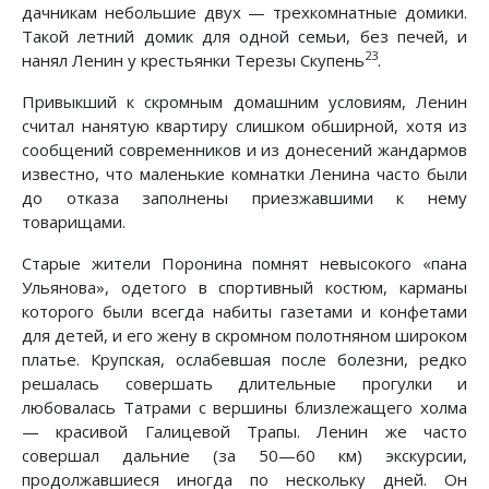
дачникам небольшие двух — трехкомнатные домики.
Такой летний домик для одной семьи, без печей, и
23
нанял Ленин у крестьянки Терезы Скупень
.
Привыкший к скромным домашним условиям, Ленин
считал нанятую квартиру слишком обширной, хотя из
сообщений современников и из донесений жандармов
известно, что маленькие комнатки Ленина часто были
до отказа заполнены приезжавшими к нему
товарищами.
Старые жители Поронина помнят невысокого «пана
Ульянова», одетого в спортивный костюм, карманы
которого были всегда набиты газетами и конфетами
для детей, и его жену в скромном полотняном широком
платье. Крупская, ослабевшая после болезни, редко
решалась совершать длительные прогулки и
любовалась Татрами с вершины близлежащего холма
— красивой Галицевой Трапы. Ленин же часто
совершал дальние (за 50—60 км) экскурсии,
продолжавшиеся иногда по нескольку дней. Он