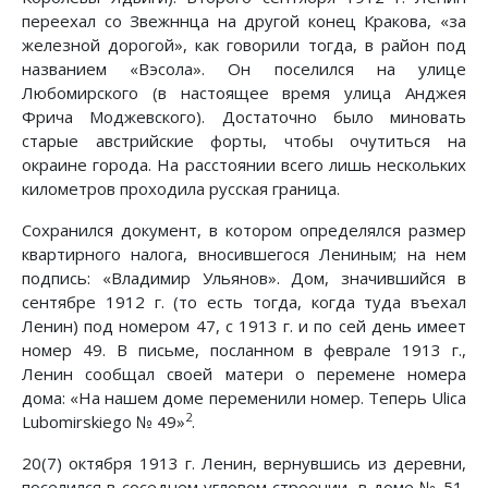
переехал со Звежннца на другой конец Кракова, «за
железной дорогой», как говорили тогда, в район под
названием «Вэсола». Он поселился на улице
Любомирского (в настоящее время улица Анджея
Фрича Моджевского). Достаточно было миновать
старые австрийские форты, чтобы очутиться на
окраине города. На расстоянии всего лишь нескольких
километров проходила русская граница.
Сохранился документ, в котором определялся размер
квартирного налога, вносившегося Лениным; на нем
подпись: «Владимир Ульянов». Дом, значившийся в
сентябре 1912 г. (то есть тогда, когда туда въехал
Ленин) под номером 47, с 1913 г. и по сей день имеет
номер 49. В письме, посланном в феврале 1913 г.,
Ленин сообщал своей матери о перемене номера
дома: «На нашем доме переменили номер. Теперь Ulica
2
Lubomirskiego № 49»
.
20(7) октября 1913 г. Ленин, вернувшись из деревни,
поселился в соседнем угловом строении, в доме № 51.