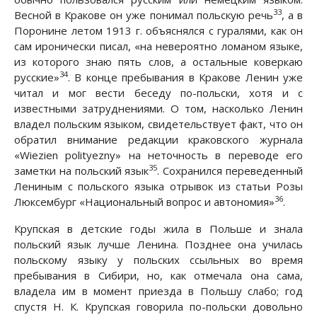
33
Весной в Кракове он уже понимал польскую речь
, а в
Поронине летом 1913 г. объяснялся с гуралями, как он
сам иронически писал, «на невероятно ломаном языке,
из которого знаю пять слов, а остальные коверкаю
34
русские»
. В конце пребывания в Кракове Ленин уже
читал и мог вести беседу по-польски, хотя и с
известными затруднениями. О том, насколько Ленин
владел польским языком, свидетельствует факт, что он
обратил внимание редакции краковского журнала
«Wiеzien polityezny» на неточность в переводе его
35
заметки на польский язык
. Сохранился переведенный
Лениным с польского языка отрывок из статьи Розы
36
Люксембург «Национальный вопрос и автономия»
.
Крупская в детские годы жила в Польше и знала
польский язык лучше Ленина. Позднее она училась
польскому языку у польских ссыльных во время
пребывания в Сибири, но, как отмечала она сама,
владела им в момент приезда в Польшу слабо; год
спустя Н. К. Крупская говорила по-польски довольно