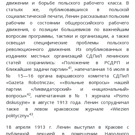
движении и борьбе польского рабочего класса. В
статьях же, публиковавшихся в польской
социалистической печати, Ленин рассказывал польским
рабочим о состоянии общероссийского рабочего
движения, о позиции большевиков по важнейшим
вопросам программы, тактики и организации, а также
освещал специфические проблемы польского
революционного движения. Из опубликованных в
изданиях местных организаций СДПиЛ ленинских
статей сохранились: «Положение в РСДРП и
41
ближайшие задачи партии»
, напечатанная 16 июля в
№ 15—16 органа варшавского комитета СДПиЛ
«Gazeta Robotnicza»; ««Вольные вопросы» нашей
партии. «Ликвидаторский» и «национальный»
42
вопросы»
, напечатанная в № 1 журнала «Pismo
diskusyjne» в августе 1913 года. Ленин сотрудничал
также в левом краковском журнале «Wiеzien
43
polityczny»
.
18 апреля 1913 г. Ленин выступил в Кракове с
публичной лекцией в помещении Народного