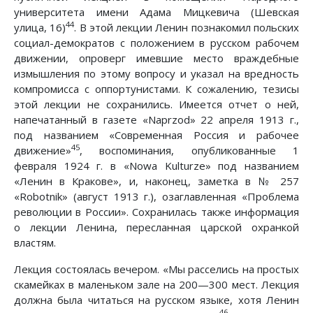
университета имени Адама Мицкевича (Шевская
44
улица, 16)
. В этой лекции Ленин познакомил польских
социал-демократов с положением в русском рабочем
движении, опроверг имевшие место враждебные
измышления по этому вопросу и указал на вредность
компромисса с оппортунистами. К сожалению, тезисы
этой лекции не сохранились. Имеется отчет о ней,
напечатанный в газете «Naprzod» 22 апреля 1913 г.,
под названием «Современная Россия и рабочее
45
движение»
, воспоминания, опубликованные 1
февраля 1924 г. в «Nowа Kulturze» под названием
«Ленин в Кракове», и, наконец, заметка в № 257
«Robotnik» (август 1913 г.), озаглавленная «Проблема
революции в России». Сохранилась также информация
о лекции Ленина, пересланная царской охранкой
властям.
Лекция состоялась вечером. «Мы расселись на простых
скамейках в маленьком зале на 200—300 мест. Лекция
должна была читаться на русском языке, хотя Ленин
46