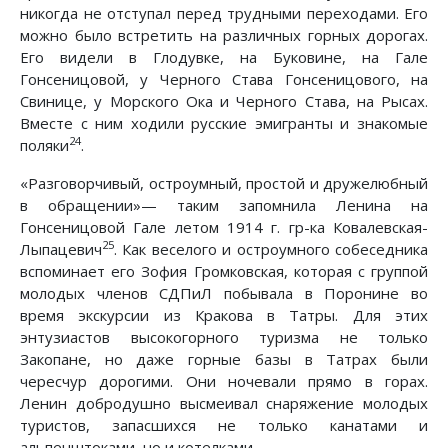
никогда не отступал перед трудными переходами. Его
можно было встретить на различных горных дорогах.
Его видели в Глодувке, на Буковине, на Гале
Гонсеницовой, у Черного Става Гонсеницового, на
Свинице, у Морского Ока и Черного Става, на Рысах.
Вместе с ним ходили русские эмигранты и знакомые
24
поляки
.
«Разговорчивый, остроумный, простой и дружелюбный
в обращении»— таким запомнила Ленина на
Гонсеницовой Гале летом 1914 г. гр-ка Ковалевская-
25
Лыпацевич
. Как веселого и остроумного собеседника
вспоминает его Зофия Громковская, которая с группой
молодых членов СДПиЛ побывала в Поронине во
время экскурсии из Кракова в Татры. Для этих
энтузиастов высокогорного туризма не только
Закопане, но даже горные базы в Татрах были
чересчур дорогими. Они ночевали прямо в горах.
Ленин добродушно высмеивал снаряжение молодых
туристов, запасшихся не только канатами и
альпенштоками, но и котелками.