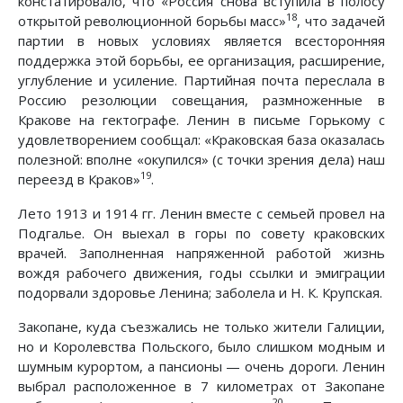
констатировало, что «Россия снова вступила в полосу
18
открытой революционной борьбы масс»
, что задачей
партии в новых условиях является всесторонняя
поддержка этой борьбы, ее организация, расширение,
углубление и усиление. Партийная почта переслала в
Россию резолюции совещания, размноженные в
Кракове на гектографе. Ленин в письме Горькому с
удовлетворением сообщал: «Краковская база оказалась
полезной: вполне «окупился» (с точки зрения дела) наш
19
переезд в Краков»
.
Лето 1913 и 1914 гг. Ленин вместе с семьей провел на
Подгалье. Он выехал в горы по совету краковских
врачей. Заполненная напряженной работой жизнь
вождя рабочего движения, годы ссылки и эмиграции
подорвали здоровье Ленина; заболела и Н. К. Крупская.
Закопане, куда съезжались не только жители Галиции,
но и Королевства Польского, было слишком модным и
шумным курортом, а пансионы — очень дороги. Ленин
выбрал расположенное в 7 километрах от Закопане
20