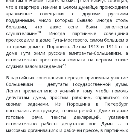
властям в Новом Тарге, вахмистр Матвийчук сообщал,
что в квартире Ленина в Белом Дунайце происходили
«различные совещания с другими русскими
подданными, число которых бывало иногда столь
большим, что даже сени были заполнены
28
слушателями»
. Иногда партийные совещания
происходили в доме Гута-Мостового, самом большем в
то время доме в Поронино. Летом 1913 и 1914 гг. в
доме Гута жили русские эмигранты-большевики, а
относительно просторная комната на первом этаже
29
служила залом заседаний
.
В партийных совещаниях нередко принимали участие
большевики — депутаты Государственной думы.
Ленин прилагал много усилий к тому, чтобы помочь
депутатам Думы, простым рабочим, справиться со
своими задачами. Из Порошина в Петербург
посылались инструкции, тезисы речей в Думе и даже
готовые речи, тексты деклараций, указания
относительно работы депутатов вне Думы -- в
массовых организациях и рабочей прессе, в партийных