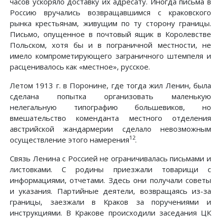
часов ускоряло доставку их адресату. Иногда письма в
Россию вручались возвращавшимся с краковского
рынка крестьянам, живущим по ту сторону границы.
Письмо, опущенное в почтовый ящик в Королевстве
Польском, хотя бы и в пограничной местности, не
имело компрометирующего заграничного штемпеля и
расценивалось как «местное», русское.
Летом 1913 г. в Поронине, где тогда жил Ленин, была
сделана попытка организовать маленькую
нелегальную типографию большевиков, но
вмешательство коменданта местного отделения
австрийской жандармерии сделало невозможным
12
осуществление этого намерения
.
Связь Ленина с Россией не ограничивалась письмами и
листовками. С родины приезжали товарищи с
информациями, отчетами. Здесь они получали советы
и указания. Партийные деятели, возвращаясь из-за
границы, заезжали в Краков за поручениями и
инструкциями. В Кракове происходили заседания ЦК