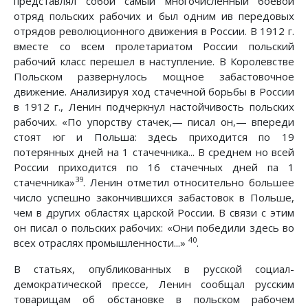
представлял собой самый многочисленный боевой
отряд польских рабочих и был одним ив передовых
отрядов революционного движения в России. В 1912 г.
вместе со всем пролетариатом России польский
рабочий класс перешел в наступление. В Королевстве
Польском развернулось мощное забастовочное
движение. Анализируя ход стачечной борьбы в России
в 1912 г., Ленин подчеркнул настойчивость польских
рабочих. «По упорству стачек,— писал он,— впереди
стоят юг и Польша: здесь приходится по 19
потерянных дней на 1 стачечника... В среднем но всей
России приходится по 16 стачечных дней па 1
39
стачечника»
. Ленин отметил относительно большее
число успешно закончившихся забастовок в Польше,
чем в других областях царской России. В связи с этим
он писал о польских рабочих: «Они победили здесь во
40
всех отраслях промышленности...»
.
В статьях, опубликованных в русской социал-
демократической прессе, Ленин сообщал русским
товарищам об обстановке в польском рабочем