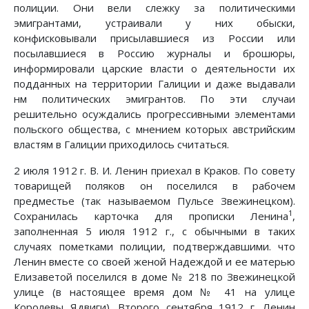
полиции. Они вели слежку за политическими
эмигрантами, устраивали у них обыски,
конфисковывали присылавшиеся из России или
посылавшиеся в Россию журналы и брошюры,
информировали царские власти о деятельности их
подданных на территории Галиции и даже выдавали
нм политических эмигрантов. По эти случаи
решительно осуждались прогрессивными элементами
польского общества, с мнением которых австрийским
властям в Галиции приходилось считаться.
2 июля 1912 г. В. И. Ленин приехал в Краков. По совету
товарищей поляков он поселился в рабочем
предместье (так называемом Пульсе Звежинецком).
1
Сохранилась карточка для прописки Ленина
,
заполненная 5 июля 1912 г., с обычными в таких
случаях пометками полиции, подтверждавшими. что
Ленин вместе со своей женой Надеждой и ее матерью
Елизаветой поселился в доме № 218 по Звежинецкой
улице (в настоящее время дом № 41 на улице
Королевы Ядвиги). Второго сентября 1912 г. Ленин