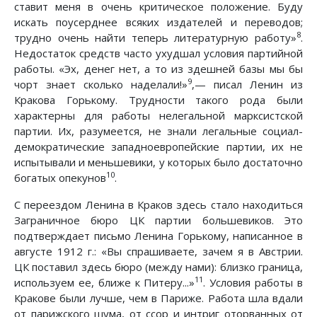
ставит меня в очень критическое положение. Буду
искать поусерднее всяких издателей и переводов;
8
трудно очень найти теперь литературную работу»
.
Недостаток средств часто ухудшал условия партийной
работы. «Эх, денег нет, а то из здешней базы мы бы
9
чорт знает сколько наделали!»
,— писал Ленин из
Кракова Горькому. Трудности такого рода были
характерны для работы нелегальной марксистской
партии. Их, разумеется, не знали легальные социал-
демократические западноевропейские партии, их не
испытывали и меньшевики, у которых было достаточно
10
богатых опекунов
.
С переездом Ленина в Краков здесь стало находиться
Заграничное бюро ЦК партии большевиков. Это
подтверждает письмо Ленина Горькому, написанное в
августе 1912 г.: «Вы спрашиваете, зачем я в Австрии.
ЦК поставил здесь бюро (между нами): близко граница,
11
используем ее, ближе к Питеру...»
. Условия работы в
Кракове были лучше, чем в Париже. Работа шла вдали
от парижского шума, от ссор и интриг оторванных от