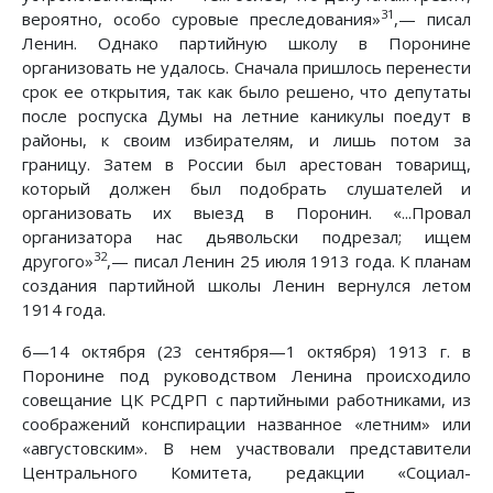
31
вероятно, особо суровые преследования»
,— писал
Ленин. Однако партийную школу в Поронине
организовать не удалось. Сначала пришлось перенести
срок ее открытия, так как было решено, что депутаты
после роспуска Думы на летние каникулы поедут в
районы, к своим избирателям, и лишь потом за
границу. Затем в России был арестован товарищ,
который должен был подобрать слушателей и
организовать их выезд в Поронин. «...Провал
организатора нас дьявольски подрезал; ищем
32
другого»
,— писал Ленин 25 июля 1913 года. К планам
создания партийной школы Ленин вернулся летом
1914 года.
6—14 октября (23 сентября—1 октября) 1913 г. в
Поронине под руководством Ленина происходило
совещание ЦК РСДРП с партийными работниками, из
соображений конспирации названное «летним» или
«августовским». В нем участвовали представители
Центрального Комитета, редакции «Социал-