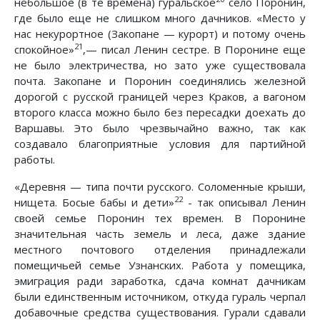
небольшое (в те времена) гуральское
село Поронин,
где было еще не слишком много дачников. «Место у
нас некурортное (Закопане — курорт) и потому очень
21
спокойное»
,— писал Ленин сестре. В Поронине еще
не было электричества, но зато уже существовала
почта. Закопане и Поронин соединялись железной
дорогой с русской границей через Краков, а вагоном
второго класса можно было без пересадки доехать до
Варшавы. Это было чрезвычайно важно, так как
создавало благоприятные условия для партийной
работы.
«Деревня — типа почти русского. Соломенные крыши,
22
нищета. Босые бабы и дети»
- так описывал Ленин
своей семье Поронин тех времен. В Поронине
значительная часть земель и леса, даже здание
местного почтового отделения принадлежали
помещичьей семье Узнанских. Работа у помещика,
эмиграция ради заработка, сдача комнат дачникам
были единственным источником, откуда гураль черпал
добавочные средства существования. Гурали сдавали