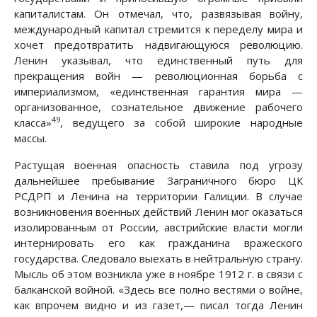
капиталистам. Он отмечал, что, развязывая войну,
международный капитал стремится к переделу мира и
хочет предотвратить надвигающуюся революцию.
Ленин указывал, что единственный путь для
прекращения войн — революционная борьба с
империализмом, «единственная гарантия мира —
организованное, сознательное движение рабочего
49
класса»
, ведущего за собой широкие народные
массы.
Растущая военная опасность ставила под угрозу
дальнейшее пребывание Заграничного бюро ЦК
РСДРП и Ленина на территории Галиции. В случае
возникновения военных действий Ленин мог оказаться
изолированным от России, австрийские власти могли
интернировать его как гражданина вражеского
государства. Следовало выехать в нейтральную страну.
Мысль об этом возникла уже в ноябре 1912 г. в связи с
балканской войной. «Здесь все полно вестями о войне,
как впрочем видно и из газет,— писал тогда Ленин