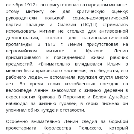
октября 1912 г. он присутствовал на народном митинге.
Этому митингу он дал критическую оценку:
руководители польской социал-демократической
партии Галиции и Силезии (ПСДП) стремились
использовать митинг не столько для антивоенной
демонстрации, сколько для националистической
пропаганды. В 1913 г. Ленин присутствовал на
первомайском митинге в Кракове. Ленин
присматривался к повседневной жизни рабочих
предместий. «Внимательно вглядывался Ильич в
мелочи быта краковского населения, его бедноты, его
рабочего люда»,— вспоминала Крупская спустя много
лет. Во время своих излюбленных поездок на
велосипеде Ленин знакомился с жизнью деревни в
окрестностях Кракова. В Поронине и Белом Дунайце
наблюдал за жизнью гуралей; в своих письмах он
упоминал об их нужде и отсталости.
Особенно внимательно Ленин следил за борьбой
пролетариата Королевства Польского, который