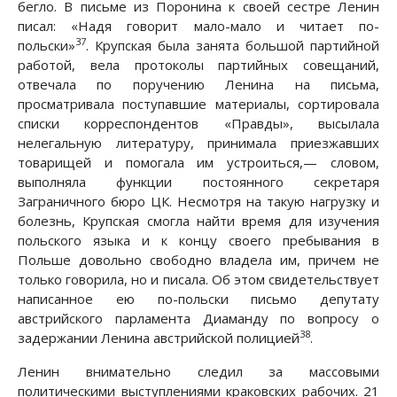
бегло. В письме из Поронина к своей сестре Ленин
писал: «Надя говорит мало-мало и читает по-
37
польски»
. Крупская была занята большой партийной
работой, вела протоколы партийных совещаний,
отвечала по поручению Ленина на письма,
просматривала поступавшие материалы, сортировала
списки корреспондентов «Правды», высылала
нелегальную литературу, принимала приезжавших
товарищей и помогала им устроиться,— словом,
выполняла функции постоянного секретаря
Заграничного бюро ЦК. Несмотря на такую нагрузку и
болезнь, Крупская смогла найти время для изучения
польского языка и к концу своего пребывания в
Польше довольно свободно владела им, причем не
только говорила, но и писала. Об этом свидетельствует
написанное ею по-польски письмо депутату
австрийского парламента Диаманду по вопросу о
38
задержании Ленина австрийской полицией
.
Ленин внимательно следил за массовыми
политическими выступлениями краковских рабочих. 21