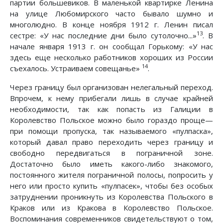
партии большевиков. В маленькой квартирке Ленина
на улице Любомирского часто бывало шумно и
многолюдно. В конце ноября 1912 г. Ленин писал
13
сестре: «У нас последние дни было сутолочно...»
. В
начале января 1913 г. он сообщал Горькому: «У нас
здесь еще несколько работников хороших из России
14
съехалось. Устраиваем совещанье»
.
Через границу был организован нелегальный переход.
Впрочем, к нему прибегали лишь в случае крайней
необходимости, так как попасть из Галиции в
Королевство Польское можно было гораздо проще—
при помощи пропуска, так называемого «пулпаска»,
который давал право переходить через границу и
свободно передвигаться в пограничной зоне.
Достаточно было иметь какого-либо знакомого,
постоянного жителя пограничной полосы, попросить у
него или просто купить «пулпасек», чтобы без особых
затруднении проникнуть из Королевства Польского в
Краков или из Кракова в Королевство Польское.
Воспоминания современников свидетельствуют о том,