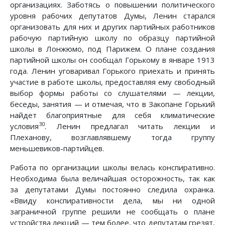
организациях. Заботясь о повышении политического
уровня рабочих депутатов Думы, Ленин старался
организовать для них и других партийных работников
рабочую партийную школу по образцу партийной
школы в Лонжюмо, под Парижем. О плане создания
партийной школы он сообщал Горькому в январе 1913
года. Ленин уговаривал Горького приехать и принять
участие в работе школы, предоставляя ему свободный
выбор формы работы со слушателями — лекции,
беседы, занятия — и отмечая, что в Закопане Горький
найдет благоприятные для себя климатические
30
условия
. Ленин предлагал читать лекции и
Плеханову, возглавлявшему тогда группу
меньшевиков-партийцев.
Работа по организации школы велась конспиративно.
Необходима была величайшая осторожность, так как
за депутатами Думы постоянно следила охранка.
«Ввиду конспиративности дела, мы ни одной
заграничной группе решили не сообщать о плане
устройства лекций — тем более, что депутатам грезят,