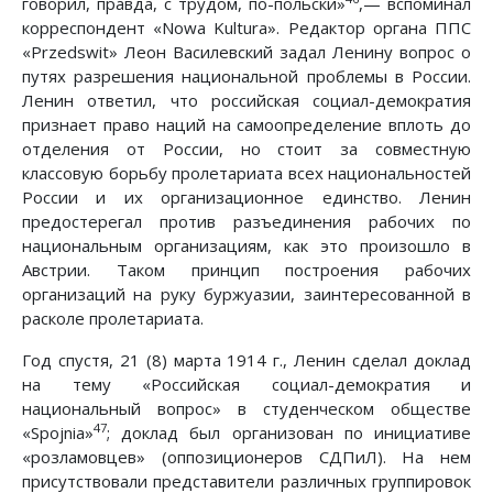
говорил, правда, с трудом, по-польски»
,— вспоминал
корреспондент «Nowa Kultura». Редактор органа ППС
«Przedswit» Леон Василевский задал Ленину вопрос о
путях разрешения национальной проблемы в России.
Ленин ответил, что российская социал-демократия
признает право наций на самоопределение вплоть до
отделения от России, но стоит за совместную
классовую борьбу пролетариата всех национальностей
России и их организационное единство. Ленин
предостерегал против разъединения рабочих по
национальным организациям, как это произошло в
Австрии. Таком принцип построения рабочих
организаций на руку буржуазии, заинтересованной в
расколе пролетариата.
Год спустя, 21 (8) марта 1914 г., Ленин сделал доклад
на тему «Российская социал-демократия и
национальный вопрос» в студенческом обществе
47
«Spojnia»
; доклад был организован по инициативе
«розламовцев» (оппозиционеров СДПиЛ). На нем
присутствовали представители различных группировок