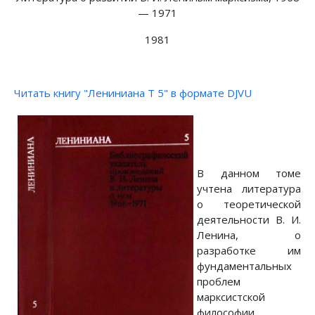
— 1971
1981
Читать книгу "Лениниана Т 5" в формате DJVU
В данном томе
учтена литература
о теоретической
деятельности В. И.
Ленина, о
разработке им
фундаментальных
проблем
марксистской
философии,