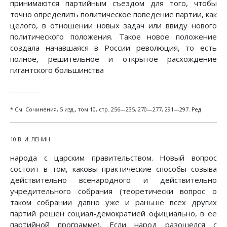
принимаются партийным съездом для того, чтобы
точно определить политическое поведение партии, как
целого, в отношении новых задач или ввиду нового
политического положения. Такое новое положение
создала начавшаяся в России революция, то есть
полное, решительное и открытое расхождение
гигантского большинства
_________
* См. Сочинения, 5 изд., том 10, стр. 256—235, 270—277, 291—297. Ред.
10 В. И. ЛЕНИН
народа с царским правительством. Новый вопрос
состоит в том, каковы практические способы созыва
действительно всенародного и действительно
учредительного собрания (теоретически вопрос о
таком собрании давно уже и раньше всех других
партий решен социал-демократией официально, в ее
партийной программе). Если народ разошелся с