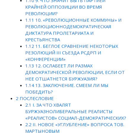
1.10
9. ЧТО ЗНАЧИТ БЫТЬ ПАРТИЕЙ
КРАЙНЕЙ ОППОЗИЦИИ ВО ВРЕМЯ
РЕВОЛЮЦИИ?
1.11
10. «РЕВОЛЮЦИОННЫЕ КОММУНЫ» И
РЕВОЛЮЦИОННОДЕМОКРАТИЧЕСКАЯ
ДИКТАТУРА ПРОЛЕТАРИАТА И
КРЕСТЬЯНСТВА
1.12
11. БЕГЛОЕ СРАВНЕНИЕ НЕКОТОРЫХ
РЕЗОЛЮЦИЙ III СЪЕЗДА РСДРП И
«КОНФЕРЕНЦИИ»
1.13
12. ОСЛАБЕЕТ ЛИ РАЗМАХ
ДЕМОКРАТИЧЕСКОЙ РЕВОЛЮЦИИ, ЕСЛИ ОТ
НЕЕ ОТШАТНЕТСЯ БУРЖУАЗИЯ?
1.14
13. ЗАКЛЮЧЕНИЕ. СМЕЕМ ЛИ МЫ
ПОБЕДИТЬ?
2
ПОСЛЕСЛОВИЕ
2.1
I. ЗА ЧТО ХВАЛЯТ
БУРЖУАЗНОЛИБЕРАЛЬНЫЕ РЕАЛИСТЫ
«РЕАЛИСТОВ» СОЦИАЛ-ДЕМОКРАТИЧЕСКИХ?
2.2
II. НОВОЕ «УГЛУБЛЕНИЕ» ВОПРОСА ТОВ.
МАРТЫНОВЫМ