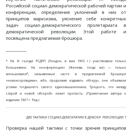
Российской социал-демократической рабочей партии и
конференции, определение уклонений в них от
принципов марксизма, уяснение себе конкретных
задач социал-демократического пролетариата в
демократической революции. Этой работе и
посвящена предлагаемая брошюра.
__________
* На III съезде РСДРП (Лондон, в мае 1905 г.) участвовали только
большевики. На «конференции» (Женева, тогда же) — только
8
меньшевики
, называемые часто в предлагаемой брошюре
«новоискровцами», ибо, продолжая издавать «Искру», они объявили
устами тогдашнего своего единомышленника, Троцкого, что между
старой и новой «Искрой» лежит пропасть. (Примечание автора к
изданию 1907 г. Ред.)
ДВЕ ТАКТИКИ СОЦИАЛ-ДЕМОКРАТИИ В ДЕМОКР. РЕВОЛЮЦИИ 7
Проверка нашей тактики с точки зрения принципов