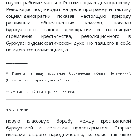
научит рабочие массы в России социал-демократизму.
Революция подтвердит на деле программу и тактику
социал-демократии, показав настоящую природу
различных общественных классов, показав
буржуазность нашей демократии и настоящие
стремления крестьянства, революционного в
буржуазно-демократическом духе, но таящего в себе
не идею «социализации», а
__________
2
* Имеется в виду восстание броненосца «Князь Потемнии»
.
(Примечание автора к изданию 1907 г. Ред.)
** См. настоящий том, стр. 135—136. Ред.
4 В. И. ЛЕНИН
новую классовую борьбу между крестьянской
буржуазией и сельским пролетариатом. Старые
иллюзии старого народничества, которые так явно