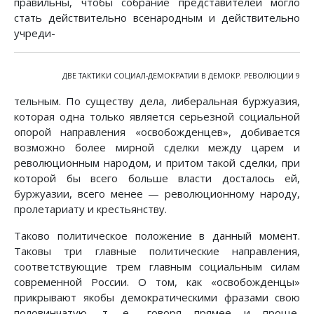
правильны, чтобы собрание представителей могло
стать действительно всенародным и действительно
учреди-
ДВЕ ТАКТИКИ СОЦИАЛ-ДЕМОКРАТИИ В ДЕМОКР. РЕВОЛЮЦИИ 9
тельным. По существу дела, либеральная буржуазия,
которая одна только является серьезной социальной
опорой направления «освобожденцев», добивается
возможно более мирной сделки между царем и
революционным народом, и притом такой сделки, при
которой бы всего больше власти досталось ей,
буржуазии, всего менее — революционному народу,
пролетариату и крестьянству.
Таково политическое положение в данный момент.
Таковы три главные политические направления,
соответствующие трем главным социальным силам
современной России. О том, как «освобожденцы»
прикрывают якобы демократическими фразами свою
половинчатую, т. е., говоря прямее и проще,