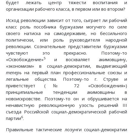
будет лежать центр тяжести воспитания и
организации рабочего класса, в первом или во втором?
Исход революции зависит от того, сыграет ли рабочий
класс роль пособника буржуазии могучего по силе
своего натиска на самодержавие, но бессильного
политически, или роль руководителя народной
революции. Сознательные представители буржуазии
чувствуют это прекрасно. Поэтому-то
5
«Освобождение»
и восхваляет акимовщину,
«экономизм» в социал-демократии, выдвигающий
теперь
на первый план профессиональные союзы и
легальные общества. Поэтому-то г. Струве и
приветствует (№ 72 «Освобождения»)
принципиальные тенденции акимовщины в
новоискровстве. Поэтому-то он и обрушивается на
ненавистную революционную узость решений III
съезда Российской социал-демократической рабочей
6
партии
.
Правильные тактические лозунги социал-демократии