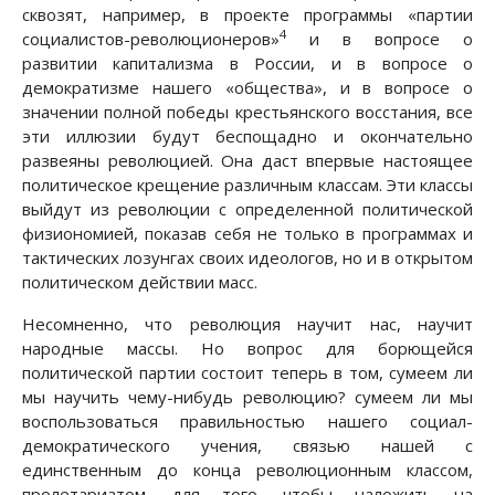
сквозят, например, в проекте программы «партии
4
социалистов-революционеров»
и в вопросе о
развитии капитализма в России, и в вопросе о
демократизме нашего «общества», и в вопросе о
значении полной победы крестьянского восстания, все
эти иллюзии будут беспощадно и окончательно
развеяны революцией. Она даст впервые настоящее
политическое крещение различным классам. Эти классы
выйдут из революции с определенной политической
физиономией, показав себя не только в программах и
тактических лозунгах своих идеологов, но и в открытом
политическом действии масс.
Несомненно, что революция научит нас, научит
народные массы. Но вопрос для борющейся
политической партии состоит теперь в том, сумеем ли
мы научить чему-нибудь революцию? сумеем ли мы
воспользоваться правильностью нашего социал-
демократического учения, связью нашей с
единственным до конца революционным классом,
пролетариатом, для того, чтобы наложить на