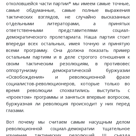
отколовшейся части партии* мы имеем самые точные,
самые обдуманные, самые полные выражения
тактических взглядов, не случайно высказанных
отдельными литераторами, а принятых
ответственными представителями социал-
демократического пролетариата. Наша партия стоит
впереди всех остальных, имея точную и принятую
всеми программу. Она должна показать пример
остальным партиям и в деле строгого отношения к
своим тактическим резолюциям, в противовес
оппортунизму демократической буржуазии
«Освобождения» и революционной фразе
социалистов-революционеров, которые только во
время революции спохватились выступить с
«проектом» программы и заняться впервые вопросом,
буржуазная ли революция происходит у них перед
глазами.
Вот почему мы считаем самым насущным делом
революционной социал-демократии тщательное
изучение тактических резолюций III съезда