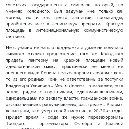
советских государственных символов, который, по
мнению Колодного, был задуман «не только как
могила, но и как центр агитации, пропаганды,
приобщения масс к ленинизму». превратил Красную
площадь в интернациональную коммунистическую
святыню.
Не случайно не нашло поддержки и даже не получило
никакого отклика предложение того же Колодного
придать пантеону на Красной площади новый
идеологический смысл, практически не меняя ее
внешнего вида: Ленина нельзя хоронить рядом с кем-
то из его родных, «они не ответственны за поступки
Владимира Ульянова… Место Ленина - в мавзолее, но в
земле, рядом с соратниками, единомышленниками,
однодельцами по захвату власти, гражданской войне,
расказачиванию, раскулачиванию, расстрелам... Рядом с
ленинцами, кто умер своей смертью в 20-30-е годы.
Придет время - сюда же нужно перезахоронить
Троцкого – организатора Октября и Красной