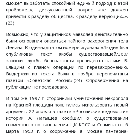
сможет выработать спокойный единый подход к этой
проблеме...», дискуссионный вопрос «не должен
привести к разделу общества, к разделу верующих...».
(23)
Возможно, что у защитников мавзолея действительно
были основания опасаться тайного захоронения тела
Ленина. В одиннадцатом номере журнала «Люди» был
опубликован текст якобы существовавшей/360/
записки службы безопасности президента на имя Б.
Ельцина с планом операции по перезахоронению.
Выдержки из текста были в ноябре перепечатаны
газетой «Советская Россия».(24) Опровержения на
публикации не последовало.
В том же 1997 г. сторонники уничтожения некрополя
на Красной площади попытались использовать новый
аргумент. 22 апреля в газете «Российские ведомости»
историк А. Латышев сообщил о существовании
совместного постановления ЦК КПСС и Совмина от 6
марта 1953 г. о сооружении в Москве пантеона-