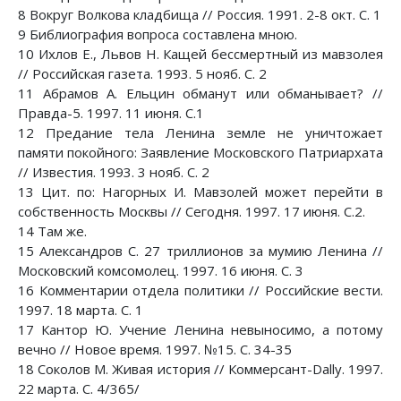
8 Вокруг Волкова кладбища // Россия. 1991. 2-8 окт. С. 1
9 Библиография вопроса составлена мною.
10 Ихлов Е., Львов Н. Кащей бессмертный из мавзолея
// Российская газета. 1993. 5 нояб. С. 2
11 Абрамов А. Ельцин обманут или обманывает? //
Правда-5. 1997. 11 июня. С.1
12 Предание тела Ленина земле не уничтожает
памяти покойного: Заявление Московского Патриархата
// Известия. 1993. 3 нояб. С. 2
13 Цит. по: Нагорных И. Мавзолей может перейти в
собственность Москвы // Сегодня. 1997. 17 июня. С.2.
14 Там же.
15 Александров С. 27 триллионов за мумию Ленина //
Московский комсомолец. 1997. 16 июня. С. 3
16 Комментарии отдела политики // Российские вести.
1997. 18 марта. С. 1
17 Кантор Ю. Учение Ленина невыносимо, а потому
вечно // Новое время. 1997. №15. С. 34-35
18 Соколов М. Живая история // Коммерсант-Dally. 1997.
22 марта. С. 4/365/