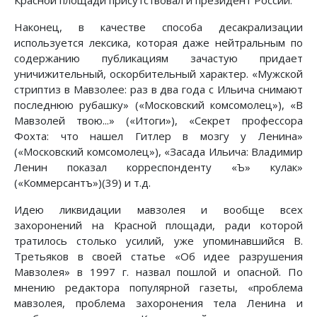
Красной площади присутствовал и президент России.
Наконец, в качестве способа десакрализации
используется лексика, которая даже нейтральным по
содержанию публикациям зачастую придает
уничижительный, оскорбительный характер. «Мужской
стриптиз в Мавзолее: раз в два года с Ильича снимают
последнюю рубашку» («Московский комсомолец»), «В
Мавзолей твою...» («Итоги»), «Секрет профессора
Фохта: что нашел Гитлер в мозгу у Ленина»
(«Московский комсомолец»), «Засада Ильича: Владимир
Ленин показал корреспонденту «Ъ» кулак»
(«Коммерсантъ»)(39) и т.д.
Идею ликвидации мавзолея и вообще всех
захоронений на Красной площади, ради которой
тратилось столько усилий, уже упоминавшийся В.
Третьяков в своей статье «Об идее разрушения
Мавзолея» в 1997 г. назвал пошлой и опасной. По
мнению редактора популярной газеты, «проблема
мавзолея, проблема захоронения тела Ленина и