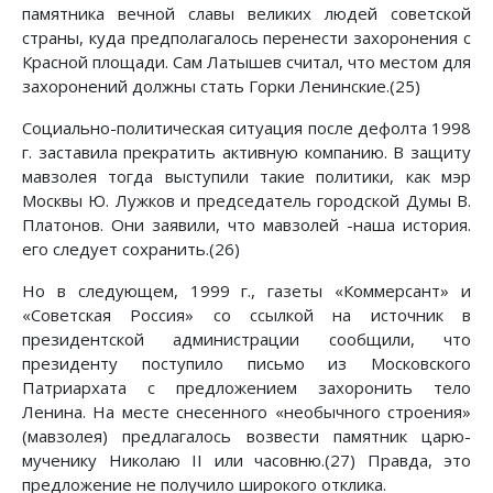
памятника вечной славы великих людей советской
страны, куда предполагалось перенести захоронения с
Красной площади. Сам Латышев считал, что местом для
захоронений должны стать Горки Ленинские.(25)
Социально-политическая ситуация после дефолта 1998
г. заставила прекратить активную компанию. В защиту
мавзолея тогда выступили такие политики, как мэр
Москвы Ю. Лужков и председатель городской Думы В.
Платонов. Они заявили, что мавзолей -наша история.
его следует сохранить.(26)
Но в следующем, 1999 г., газеты «Коммерсант» и
«Советская Россия» со ссылкой на источник в
президентской администрации сообщили, что
президенту поступило письмо из Московского
Патриархата с предложением захоронить тело
Ленина. На месте снесенного «необычного строения»
(мавзолея) предлагалось возвести памятник царю-
мученику Николаю II или часовню.(27) Правда, это
предложение не получило широкого отклика.