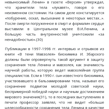
невыносимый Ленин» в газете «Версия» утверждал,
что хранители тела «лукавят», говоря о его
неизменном состоянии. На самом деле констатируется
«побурение, оскал, высыхание в некоторых местах...».
После смерти погруженное в спирт и формалин сердце
выставили в Центральном музее В.И.Ленина, а
большую часть внутренностей уничтожили «за
ненадобностью».(30)
Публикации в 1997-1998 гг. интервью и отрывков из
книги «В тени Мавзолея» биохимика И. Збарского
должны были опровергнуть такой аргумент в защиту
сохранения тела Ленина и мавзолея, как значимость
научной работы, которую ведет мавзолейная группа
специалистов. Если в 1990 г. сын известного биохимика,
участвовавшего в бальзамировании тела, называл его
сохранение подвигом молодой советской науки,
беспримерной победой науки и научным достижением
мирового значения(31), то в последних выступлениях в
печати профессор заявлял, что не видит «больше
целесообразности сохранения тела Ленина в качестве