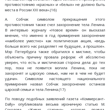
противостоянию «красных» и «белых» не должно быть
места в России XXI века».(16)
А. Собчак символом прекращения этого
противостояния также счел захоронение тела Ленина.
В интервью журналу «Новое время» он высказал
мнение, что именно в год примирения захоронение
«наиболее уместно» как политическая акция, «ведь
больше всего нас разделяет не будущее, а прошлое».
Мэр Петербурга также обратился к мистике, чтобы
объяснить причину провала реформ: «Я абсолютно
уверен, что есть и мистическая сторона дела: до тех
пор, пока не появится могила Ленина, пока не
захоронят и царскую семью, нам ни в чем не будет
удачи». Символом настоящего национального
примирения назвал Собчак захоронение останков
царской семьи и тела Ленина.(17)
По поводу подобных заявлений газета «Коммерсант-
Dally» опубликовала весьма ироничную статью М.
Соколова «Живая старина», которая правда,