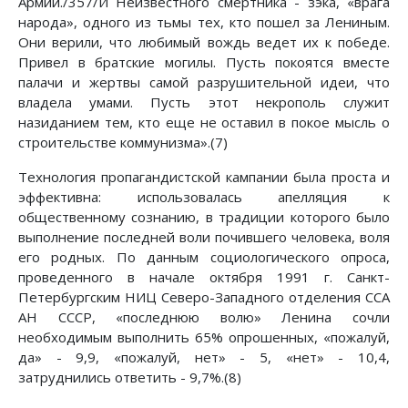
Армии./357/И Неизвестного смертника - зэка, «врага
народа», одного из тьмы тех, кто пошел за Лениным.
Они верили, что любимый вождь ведет их к победе.
Привел в братские могилы. Пусть покоятся вместе
палачи и жертвы самой разрушительной идеи, что
владела умами. Пусть этот некрополь служит
назиданием тем, кто еще не оставил в покое мысль о
строительстве коммунизма».(7)
Технология пропагандистской кампании была проста и
эффективна: использовалась апелляция к
общественному сознанию, в традиции которого было
выполнение последней воли почившего человека, воля
его родных. По данным социологического опроса,
проведенного в начале октября 1991 г. Санкт-
Петербургским НИЦ Северо-Западного отделения ССА
АН СССР, «последнюю волю» Ленина сочли
необходимым выполнить 65% опрошенных, «пожалуй,
да» - 9,9, «пожалуй, нет» - 5, «нет» - 10,4,
затруднились ответить - 9,7%.(8)