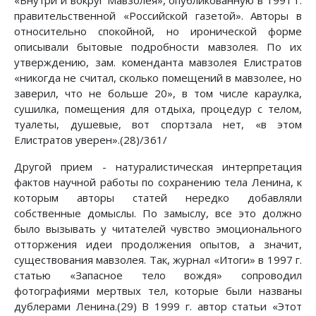
«Внутри и вокруг Мавзолея», опубликованную в 1991 г.
правительственной «Российской газетой». Авторы в
относительно спокойной, но иронической форме
описывали бытовые подробности мавзолея. По их
утверждению, зам. коменданта мавзолея Елистратов
«никогда не считал, сколько помещений в мавзолее, но
заверил, что не больше 20», в том числе караулка,
сушилка, помещения для отдыха, процедур с телом,
туалеты, душевые, вот спортзала нет, «в этом
Елистратов уверен».(28)/361/
Другой прием - натуралистическая интерпретация
фактов научной работы по сохранению тела Ленина, к
которым авторы статей нередко добавляли
собственные домыслы. По замыслу, все это должно
было вызывать у читателей чувство эмоционального
отторжения идеи продолжения опытов, а значит,
существования мавзолея. Так, журнал «Итоги» в 1997 г.
статью «Запасное тело вождя» сопроводил
фотографиями мертвых тел, которые были названы
дублерами Ленина.(29) В 1999 г. автор статьи «Этот