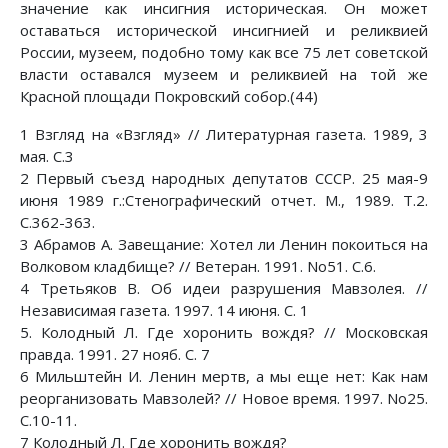
значение как инсигния историческая. Он может
оставаться исторической инсигнией и реликвией
России, музеем, подобно тому как все 75 лет советской
власти оставался музеем и реликвией на той же
Красной площади Покровский собор.(44)
1 Взгляд на «Взгляд» // Литературная газета. 1989, 3
мая. С.3
2 Первый съезд народных депутатов СССР. 25 мая-9
июня 1989 г.:Стенографический отчет. М., 1989. Т.2.
С.362-363.
3 Абрамов А. Завещание: Xотел ли Ленин покоиться на
Волковом кладбище? // Ветеран. 1991. No51. С.6.
4 Третьяков В. Об идеи разрушения Мавзолея. //
Независимая газета. 1997. 14 июня. С. 1
5. Колодный Л. Где хоронить вождя? // Московская
правда. 1991. 27 нояб. С. 7
6 Мильштейн И. Ленин мертв, а мы еще нет: Как нам
реорганизовать Мавзолей? // Новое время. 1997. No25.
С.10-11.
7 Колодный Л. Где хоронить вождя?