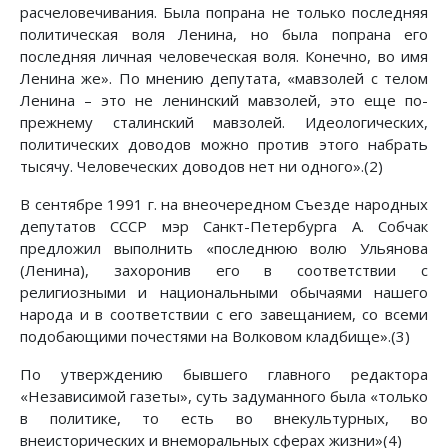
расчеловечивания. Была попрана не только последняя
политическая воля Ленина, но была попрана его
последняя личная человеческая воля. Конечно, во имя
Ленина же». По мнению депутата, «мавзолей с телом
Ленина – это не ленинский мавзолей, это еще по-
прежнему сталинский мавзолей. Идеологических,
политических доводов можно против этого набрать
тысячу. Человеческих доводов нет ни одного».(2)
В сентябре 1991 г. на внеочередном Съезде народных
депутатов СССР мэр Санкт-Петербурга А. Собчак
предложил выполнить «последнюю волю Ульянова
(Ленина), захоронив его в соответствии с
религиозными и национальными обычаями нашего
народа и в соответствии с его завещанием, со всеми
подобающими почестями на Волковом кладбище».(3)
По утверждению бывшего главного редактора
«Независимой газеты», суть задуманного была «только
в политике, то есть во внекультурных, во
внеисторических и внеморальных сферах жизни»(4)