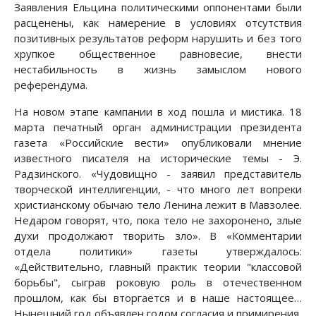
Заявления Ельцина политическими оппонентами были
расценены, как намерение в условиях отсутствия
позитивных результатов реформ нарушить и без того
хрупкое общественное равновесие, внести
нестабильность в жизнь замыслом нового
референдума.
На новом этапе кампании в ход пошла и мистика. 18
марта печатный орган администрации президента
газета «Российские вести» опубликовали мнение
известного писателя на исторические темы - Э.
Радзинского. «Чудовищно - заявил представитель
творческой интеллигенции, - что много лет вопреки
христианскому обычаю тело Ленина лежит в Мавзолее.
Недаром говорят, что, пока тело не захоронено, злые
духи продолжают творить зло». В «Комментарии
отдела политики» газеты утверждалось:
«Действительно, главный практик теории "классовой
борьбы", сыграв роковую роль в отечественном
прошлом, как бы вторгается и в наше настоящее…
Нынешний год объявлен годом согласия и примирения,