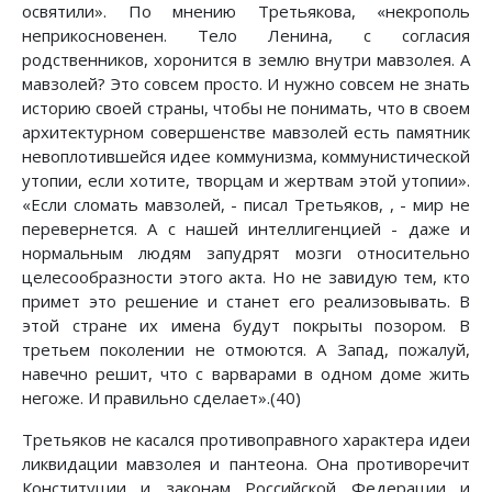
освятили». По мнению Третьякова, «некрополь
неприкосновенен. Тело Ленина, с согласия
родственников, хоронится в землю внутри мавзолея. А
мавзолей? Это совсем просто. И нужно совсем не знать
историю своей страны, чтобы не понимать, что в своем
архитектурном совершенстве мавзолей есть памятник
невоплотившейся идее коммунизма, коммунистической
утопии, если хотите, творцам и жертвам этой утопии».
«Если сломать мавзолей, - писал Третьяков, , - мир не
перевернется. А с нашей интеллигенцией - даже и
нормальным людям запудрят мозги относительно
целесообразности этого акта. Но не завидую тем, кто
примет это решение и станет его реализовывать. В
этой стране их имена будут покрыты позором. В
третьем поколении не отмоются. А Запад, пожалуй,
навечно решит, что с варварами в одном доме жить
негоже. И правильно сделает».(40)
Третьяков не касался противоправного характера идеи
ликвидации мавзолея и пантеона. Она противоречит
Конституции и законам Российской Федерации и