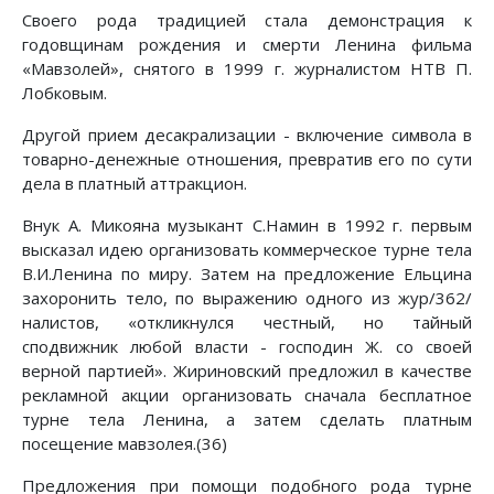
Своего рода традицией стала демонстрация к
годовщинам рождения и смерти Ленина фильма
«Мавзолей», снятого в 1999 г. журналистом НТВ П.
Лобковым.
Другой прием десакрализации - включение символа в
товарно-денежные отношения, превратив его по сути
дела в платный аттракцион.
Внук А. Микояна музыкант С.Намин в 1992 г. первым
высказал идею организовать коммерческое турне тела
В.И.Ленина по миру. Затем на предложение Ельцина
захоронить тело, по выражению одного из жур/362/
налистов, «откликнулся честный, но тайный
сподвижник любой власти - господин Ж. со своей
верной партией». Жириновский предложил в качестве
рекламной акции организовать сначала бесплатное
турне тела Ленина, а затем сделать платным
посещение мавзолея.(36)
Предложения при помощи подобного рода турне