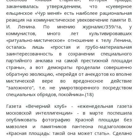
заканчивалась утверждением, что «суеверное
ельцинское «Чур меня!» есть наиболее рациональная
реакция на коммунистическое увековечение памяти В.
И. Ленина. По мнению журналис/359/та, у
коммунистов, много лет культивировавших
«ритуально-мистическое» отношение к телу Ленина,
осталась лишь «простая и грубо-материальная
заинтересованность в сохранении специального
партийного анклава на самой престижной площади
страны», а вот демократы проделали совершенно
обратную эволюцию, «перейдя от анекдотов ко вполне
мистической вере во вредоносное действие
"заложного", т.е. не умиротворенного посредством
специальных обрядов, покойника».(18)
Газета «Вечерний клуб» - «еженедельная газета
московской интеллигенции» - в марте поспешила
опубликовать фотографию Красной площади без
мавзолея и памятников пантеона подзаголовком
«Красная площадь: такой она может стать». Сделано