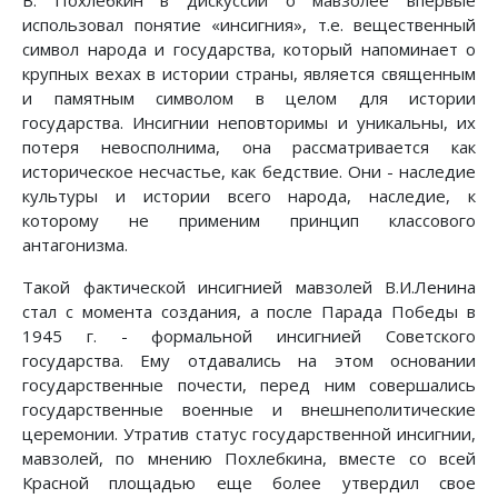
В. Похлебкин в дискуссии о мавзолее впервые
использовал понятие «инсигния», т.е. вещественный
символ народа и государства, который напоминает о
крупных вехах в истории страны, является священным
и памятным символом в целом для истории
государства. Инсигнии неповторимы и уникальны, их
потеря невосполнима, она рассматривается как
историческое несчастье, как бедствие. Они - наследие
культуры и истории всего народа, наследие, к
которому не применим принцип классового
антагонизма.
Такой фактической инсигнией мавзолей В.И.Ленина
стал с момента создания, а после Парада Победы в
1945 г. - формальной инсигнией Советского
государства. Ему отдавались на этом основании
государственные почести, перед ним совершались
государственные военные и внешнеполитические
церемонии. Утратив статус государственной инсигнии,
мавзолей, по мнению Похлебкина, вместе со всей
Красной площадью еще более утвердил свое