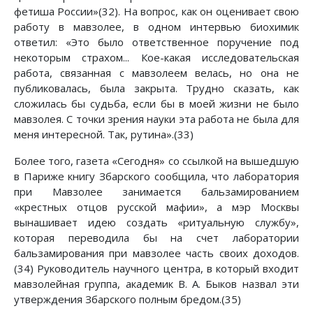
фетиша России»(32). На вопрос, как он оценивает свою
работу в мавзолее, в одном интервью биохимик
ответил: «Это было ответственное поручение под
некоторым страхом... Кое-какая исследовательская
работа, связанная с мавзолеем велась, но она не
публиковалась, была закрыта. Трудно сказать, как
сложилась бы судьба, если бы в моей жизни не было
мавзолея. С точки зрения науки эта работа не была для
меня интересной. Так, рутина».(33)
Более того, газета «Сегодня» со ссылкой на вышедшую
в Париже книгу Збарского сообщила, что лаборатория
при Мавзолее занимается бальзамированием
«крестных отцов русской мафии», а мэр Москвы
вынашивает идею создать «ритуальную службу»,
которая переводила бы на счет лаборатории
бальзамирования при мавзолее часть своих доходов.
(34) Руководитель научного центра, в который входит
мавзолейная группа, академик В. А. Быков назвал эти
утверждения Збарского полным бредом.(35)