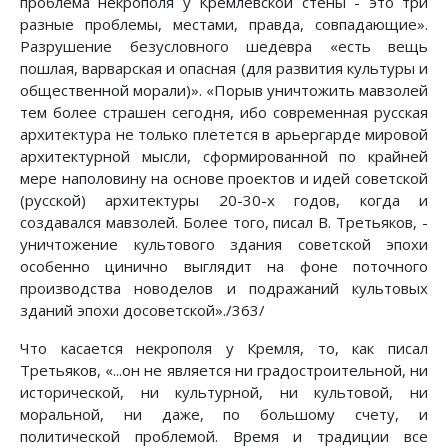
проблема некрополя у Кремлевской стены - это три
разные проблемы, местами, правда, совпадающие».
Разрушение безусловного шедевра «есть вещь
пошлая, варварская и опасная (для развития культуры и
общественной морали)». «Порыв уничтожить мавзолей
тем более страшен сегодня, ибо современная русская
архитектура не только плетется в арьергарде мировой
архитектурной мысли, сформированной по крайней
мере наполовину на основе проектов и идей советской
(русской) архитектуры 20-30-х годов, когда и
создавался мавзолей. Более того, писал В. Третьяков, -
уничтожение культового здания советской эпохи
особенно цинично выглядит на фоне поточного
производства новоделов и подражаний культовых
зданий эпохи досоветской»./363/
Что касается некрополя у Кремля, то, как писал
Третьяков, «...он не является ни градостроительной, ни
исторической, ни культурной, ни культовой, ни
моральной, ни даже, по большому счету, и
политической проблемой. Время и традиции все