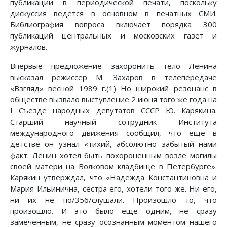
публикации в периодической печати, поскольку
дискуссия ведется в основном в печатных СМИ.
Библиография вопроса включает порядка 300
публикаций центральных и московских газет и
журналов.
Впервые предложение захоронить тело Ленина
высказал режиссер М. Захаров в телепередаче
«Взгляд» весной 1989 г.(1) Но широкий резонанс в
обществе вызвало выступление 2 июня того же года на
I Съезде народных депутатов СССР Ю. Карякина.
Старший научный сотрудник Института
международного движения сообщил, что еще в
детстве он узнал «тихий, абсолютно забытый нами
факт. Ленин хотел быть похороненным возле могилы
своей матери на Волковом кладбище в Петербурге».
Карякин утверждал, что «Надежда Константиновна и
Мария Ильинична, сестра его, хотели того же. Ни его,
ни их не по/356/слушали. Произошло то, что
произошло. И это было еще одним, не сразу
замеченным, не сразу осознанным моментом нашего