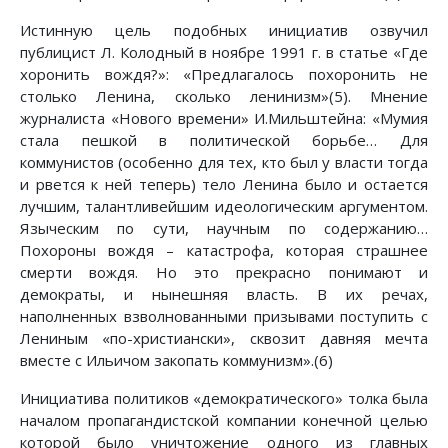
Истинную цель подобных инициатив озвучил
публицист Л. Колодный в ноябре 1991 г. в статье «Где
хоронить вождя?»: «Предлагалось похоронить не
столько Ленина, сколько ленинизм»(5). Мнение
журналиста «Нового времени» И.Мильштейна: «Мумия
стала пешкой в политической борьбе… Для
коммунистов (особенно для тех, кто был у власти тогда
и рвется к ней теперь) тело Ленина было и остается
лучшим, талантливейшим идеологическим аргументом.
Языческим по сути, научным по содержанию…
Похороны вождя – катастрофа, которая страшнее
смерти вождя. Но это прекрасно понимают и
демократы, и нынешняя власть. В их речах,
наполненных взволнованными призывами поступить с
Лениным «по-христиански», сквозит давняя мечта
вместе с Ильичом закопать коммунизм».(6)
Инициатива политиков «демократического» толка была
началом пропагандистской компании конечной целью
которой было уничтожение одного из главных