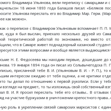
комого Владимира Ульянова, вели переписку с самарцами и с 
Кацнельсон 18 июня 1893 года Балашов писал: «Беляков по
росите Ульянова переслать его во Владимир Мар. Герм. (Мари
ее как можно».
 как о переписке с Владимиром Ульяновым вспоминает П. П. М
ле, куда я был выслан, приехало несколько друзей из Сам
вой теоретической работой по экономике, но вместо о
бщили, что в Самаре живет поднадзорный казанский студент
ересуется этими вопросами и вообще является выдающимся 
исьме Н. Е. Федосеева мы находим первые, дошедшие до н
янова. 19 января 1894 года он писал из Сольвычегодска П. П
писью, присланной тебе В. И. (Ульяновым В. И. - Р. П.), то
ьшим интересом ожидаю от тебя оценки, а не критики отд
 это ты делал по отношению к первой рукописи. Если у теб
м взгляде на предмет, то ты изложишь свой собственный взг
лал В. И. Я просил переслать тебе его отзывы... В отзывах
яд на участие буржуазии в уничтожении крепостного права...»
ную роль в укреплении связей самарских марксистов с еди