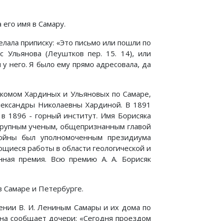
его имя в Самару.
лала приписку: «Это письмо или пошли по
с Ульянова (Леуштков пер. 15. 14), или
 у него. Я было ему прямо адресовала, да
акомом Хардиных и Ульяновых по Самаре,
лександры Николаевны Хардиной. В 1891
в 1896 - горный институт. Имя Борисяка
л крупным ученым, общепризнанным главой
войны был уполномоченным президиума
ющиеся работы в области геологической и
нная премия. Всю премию А. А. Борисяк
в Самаре и Петербурге.
ении В. И. Лениным Самары и их дома по
 она сообщает дочери: «Сегодня проездом