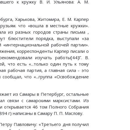
вшего к кружку В. И. Ульянова: А. М.
урга, Харькова, Житомира, Е. М. Карпер
рузьям. что «вошла в местные кружки».
ала из разных городов страны письма ,
ут блюстители порядка, выступали «за
й «интернациональной рабочей партии».
ижения, корреспонденты Карпер писали о
екомендовали изучать работы[44]Г. В.
й, что есть «...только один путь к тому
я рабочая партия, а главная сила - это
 сообщал, что «...группа «Освобождение
езжает из Самары в Петербург, остальные
л связи с самарскими марксистами. Из
ми открывается 46 том Полного Собрания
894 г) написаны в Самару П. П. Маслову.
Петру Павловичу: «Третьего дня получил