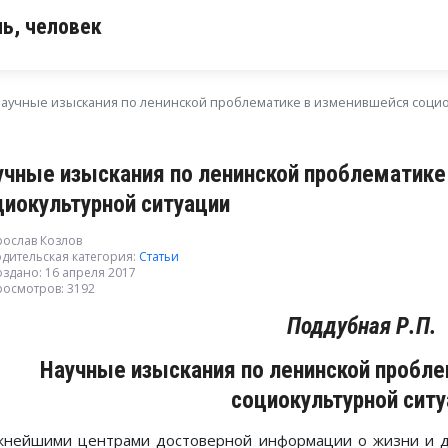
ь, человек
аучные изыскания по ленинской проблематике в изменившейся социо
учные изыскания по ленинской проблематике
циокультурной ситуации
рослав Козлов
дительская категория:
Статьи
здано: 16 апреля 2017
росмотров: 3192
Поддубная Р.П.
Научные изыскания по ленинской пробл
социокультурной сит
нейшими центрами достоверной информации о жизни и дея