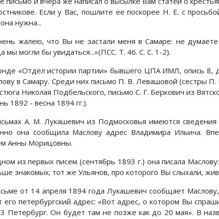
е письмо и вчера же написал о высылке Вам статей о крестья
остникове. Если у Вас, пошлите ее поскорее Н. Е. с просьбо
она нужна...
 Очень жалею, что Вы не застали меня в Самаре: не думает
а мы могли бы увидаться...»(ПСС. Т. 46. С. С. 1-2).
онде «Отдел истории партии» бывшего ЦПА ИМЛ, опись 8, де
лову в Самару. Среди них письмо П. В. Левашовой (сестры П.
стюга Николая Подбельского, письмо С. Г. Беркович из Вятск
нь 1892 - весна 1894 гг.).
исьмах А. М. Лукашевич из Подмосковья имеются сведения о
нно она сообщила Маслову адрес Владимира Ильича. Вп
ем Анны Морицовны.
дном из первых писем (сентябрь 1893 г.) она писала Маслову
ше знакомых; тот же Ульянов, про которого Вы слыхали, живе
исьме от 14 апреля 1894 года Лукашевич сообщает Маслову,
т его петербургский адрес: «Вот адрес, о котором Вы спраш
 13 Петербург. Он будет там не позже как до 20 мая». В наз