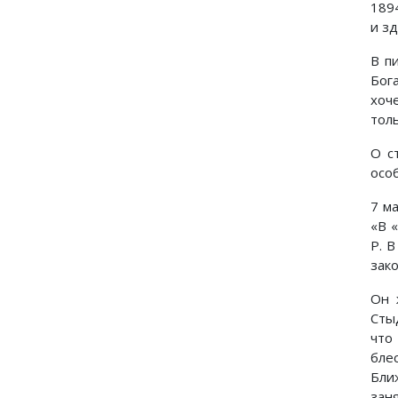
189
и зд
В п
Бог
хоч
толь
О с
осо
7 м
«В 
Р. 
зак
Он 
Сты
что
бле
Бли
зан