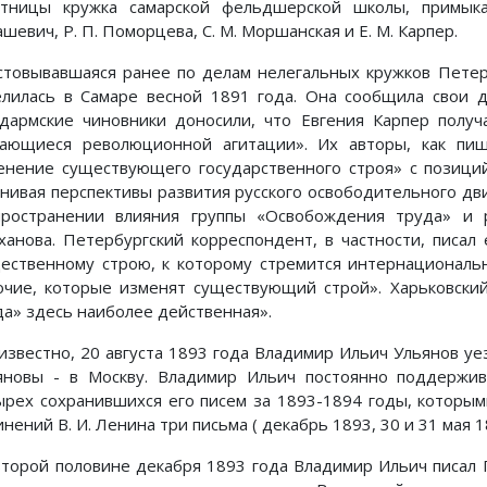
стницы кружка самарской фельдшерской школы, примыка
шевич, Р. П. Поморцева, С. М. Моршанская и Е. М. Карпер.
стовывавшаяся ранее по делам нелегальных кружков Петерб
елилась в Самаре весной 1891 года. Она сообщила свои д
дармские чиновники доносили, что Евгения Карпер получ
сающиеся революционной агитации». Их авторы, как пиш
енение существующего государственного строя» с позици
нивая перспективы развития русского освободительного дв
пространении влияния группы «Освобождения труда» и р
ханова. Петербургский корреспондент, в частности, писал е
ественному строю, к которому стремится интернациональна
очие, которые изменят существующий строй». Харьковский
да» здесь наиболее действенная».
 известно, 20 августа 1893 года Владимир Ильич Ульянов у
яновы - в Москву. Владимир Ильич постоянно поддержива
ырех сохранившихся его писем за 1893-1894 годы, которы
нений В. И. Ленина три письма ( декабрь 1893, 30 и 31 мая 1
второй половине декабря 1893 года Владимир Ильич писал 