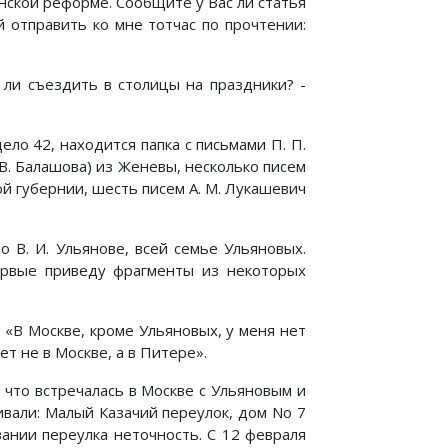
нской реформе. Сообщите у Вас ли статья
й отправить ко мне тотчас по прочтении:
е ли съездить в столицы на праздники? -
ло 42, находится папка с письмами П. П.
 В. Балашова) из Женевы, несколько писем
ой губернии, шесть писем А. М. Лукашевич
 В. И. Ульянове, всей семье Ульяновых.
ервые приведу фрагменты из некоторых
: «В Москве, кроме Ульяновых, у меня нет
т не в Москве, а в Питере».
 что встречалась в Москве с Ульяновым и
ивали: Малый Казачий переулок, дом No 7
вании переулка неточность. С 12 февраля