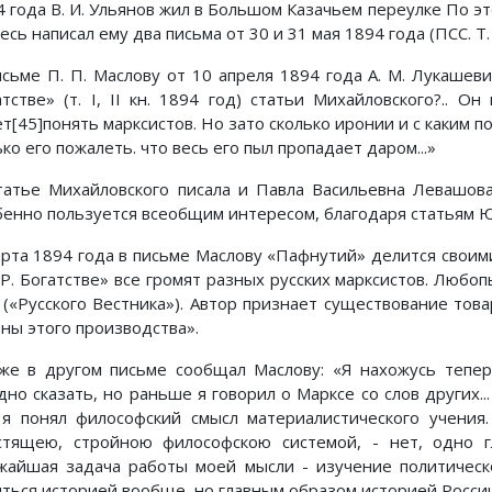
4 года В. И. Ульянов жил в Большом Казачьем переулке По эт
есь написал ему два письма от 30 и 31 мая 1894 года (ПСС. Т. 4
исьме П. П. Маслову от 10 апреля 1894 года А. М. Лукашев
атстве» (т. I, II кн. 1894 год) статьи Михайловского?.. 
ет[45]понять марксистов. Но зато сколько иронии и с каким 
ко его пожалеть. что весь его пыл пропадает даром...»
татье Михайловского писала и Павла Васильевна Левашова
бенно пользуется всеобщим интересом, благодаря статьям Юж
арта 1894 года в письме Маслову «Пафнутий» делится своим
«Р. Богатстве» все громят разных русских марксистов. Любо
В («Русского Вестника»). Автор признает существование тов
оны этого производства».
же в другом письме сообщал Маслову: «Я нахожусь тепер
дно сказать, но раньше я говорил о Марксе со слов других..
 я понял философский смысл материалистического учения
стящею, стройною философскою системой, - нет, одно 
жайшая задача работы моей мысли - изучение политической 
яться историей вообще, но главным образом историей России.