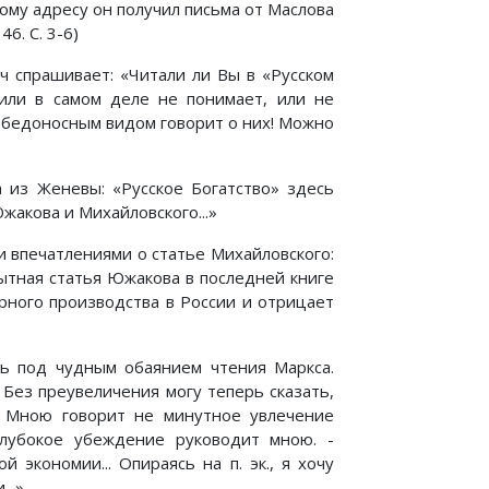
ому адресу он получил письма от Маслова
6. С. 3-6)
ич спрашивает: «Читали ли Вы в «Русском
Он или в самом деле не понимает, или не
победоносным видом говорит о них! Можно
 из Женевы: «Русское Богатство» здесь
акова и Михайловского...»
и впечатлениями о статье Михайловского:
пытная статья Южакова в последней книге
арного производства в России и отрицает
ь под чудным обаянием чтения Маркса.
. Без преувеличения могу теперь сказать,
. Мною говорит не минутное увлечение
глубокое убеждение руководит мною. -
экономии... Опираясь на п. эк., я хочу
..»