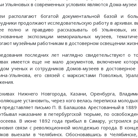
ьи Ульяновых в современных условиях являются Дома-музеи В
еи располагают богатой документальной базой и боль
рудники продолжают исследовательскую работу в архивах.
ее полно и правдиво рассказывать об Ульяновых, их 
снованные экспозиции мемориальных музеев, тематиче
огают музейным работникам в достоверном освещении жизн
ледования последних лет наглядно свидетельствуют о т
ивах имеется еще не мало документов, включение кото
адом ученых и сотрудников Домов-музеев в достоверное 
ина-Ульянова, его связей с марксистами Поволжья, Ура
жения.
рхивах Нижнего Новгорода, Казани, Оренбурга, Владим
воляющие установить, через кого велась переписка молодых
м представляет письмо П. В. Балашова. Арестованный в 1889 
отбывал наказание в петербургской тюрьме, по освобожде
осеева. В июне 1892 года прибыл в Самару, устроился р
ановил связи с революционной молодежью города. В конце м
яков выехали в Челябинск. Обосновавшись в Челябинске,