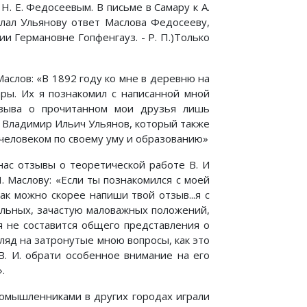
Н. Е. Федосеевым. В письме в Самару к А.
слал Ульянову ответ Маслова Федосееву,
и Германовне Гопфенгауз. - Р. П.)Только
аслов: «В 1892 году ко мне в деревню на
ары. Их я познакомил с написанной мной
тзыва о прочитанном мои друзья лишь
 Владимир Ильич Ульянов, который также
человеком по своему уму и образованию»
ас отзывы о теоретической работе В. И
. Маслову: «Если ты познакомился с моей
 как можно скорее напиши твой отзыв...я с
ельных, зачастую маловажных положений,
я не составится общего представления о
ляд на затронутые мною вопросы, как это
 В. И. обрати особенное внимание на его
.
номышленниками в других городах играли