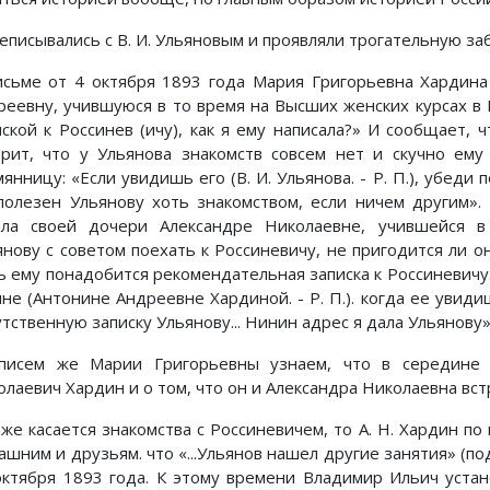
еписывались с В. И. Ульяновым и проявляли трогательную за
исьме от 4 октября 1893 года Мария Григорьевна Хардин
реевну, учившуюся в то время на Высших женских курсах в 
иской к Россинев (ичу), как я ему написала?» И сообщает, ч
орит, что у Ульянова знакомств совсем нет и скучно ему
янницу: «Если увидишь его (В. И. Ульянова. - Р. П.), убеди 
полезен Ульянову хоть знакомством, если ничем другим».
ала своей дочери Александре Николаевне, учившейся в
янову с советом поехать к Россиневичу, не пригодится ли 
ь ему понадобится рекомендательная записка к Россиневичу.
ине (Антонине Андреевне Хардиной. - Р. П.). когда ее увиди
тственную записку Ульянову... Нинин адрес я дала Ульянову»
писем же Марии Григорьевны узнаем, что в середине 
олаевич Хардин и о том, что он и Александра Николаевна вс
 же касается знакомства с Россиневичем, то А. Н. Хардин п
шним и друзьям. что «...Ульянов нашел другие занятия» (под
октября 1893 года. К этому времени Владимир Ильич уста