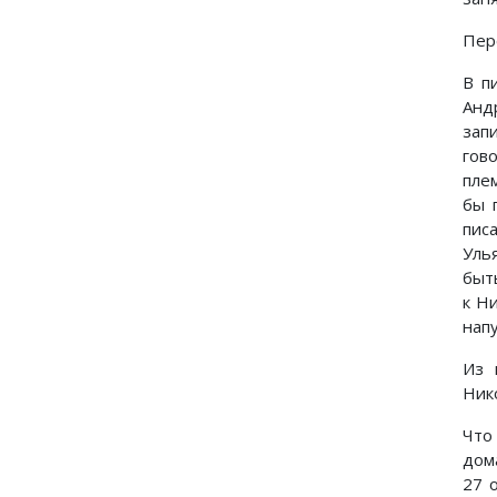
Пер
В п
Анд
зап
гов
плем
бы 
пис
Уль
быт
к Н
напу
Из 
Ник
Что
дома
27 