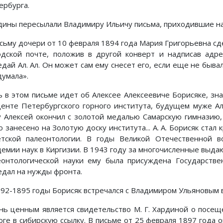
ербурга.
дины пересылали Владимиру Ильичу письма, приходившие на 
исьму дочери от 10 февраля 1894 года Мария Григорьевна сде
одской почте, положив в другой конверт и надписав адре
дай Ал. Ал. Он может сам ему снесет его, если еще не бывал
думала».
ь в этом письме идет об Алексее Алексеевиче Борисяке, зн
денте Петербургского горного института, будущем муже А
у Алексей окончил с золотой медалью Самарскую гимназию, 
о занесено на Золотую доску института... А. А. Борисяк ста
етской палеонтологии. В годы Великой Отечественной 
демии наук в Киргизии. В 1943 году за многочисленные выда
еонтологической науки ему была присуждена Государстве
едал на нужды фронта.
892-1895 годы Борисяк встречался с Владимиром Ульяновым 
нь ценным является свидетельство М. Г. Хардиной о посещ
оге в сибирскую ссылку. В письме от 25 февраля 1897 года