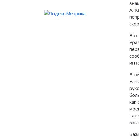
зна
А. 
поп
скор
Вот
Ура
пер
соо
инт
В п
Уль
руко
бол
как
мое
сде
взгл
Важ