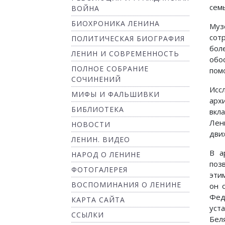
сем
ВОЙНА
БИОХРОНИКА ЛЕНИНА
Муз
сот
ПОЛИТИЧЕСКАЯ БИОГРАФИЯ
бол
ЛЕНИН И СОВРЕМЕННОСТЬ
обо
ПОЛНОЕ СОБРАНИЕ
пом
СОЧИНЕНИЙ
Исс
МИФЫ И ФАЛЬШИВКИ
арх
БИБЛИОТЕКА
вкл
Лен
НОВОСТИ
дви
ЛЕНИН. ВИДЕО
В а
НАРОД О ЛЕНИНЕ
поз
ФОТОГАЛЕРЕЯ
эти
ВОСПОМИНАНИЯ О ЛЕНИНЕ
он 
Фед
КАРТА САЙТА
уст
ССЫЛКИ
Бел