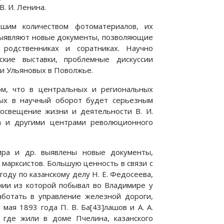
. И. Ленина.
шим количеством фотоматериалов, их
 выявляют новые документы, позволяющие
родственниках и соратниках. Научно
ские выставки, проблемные дискуссии
и Ульяновых в Поволжье.
ом, что в центральных и региональных
рых в научный оборот будет серьезным
освещение жизни и деятельности В. И.
ла и другими центрами революционного
ира и др. выявлены новые документы,
 марксистов. Большую ценность в связи с
году по казанскому делу Н. Е. Федосеева,
нии из которой побывал во Владимире у
аботать в управление железной дороги,
ая 1893 года П. В. Ба[43]лашов и А. А.
 где жили в доме Пчелина, казанского