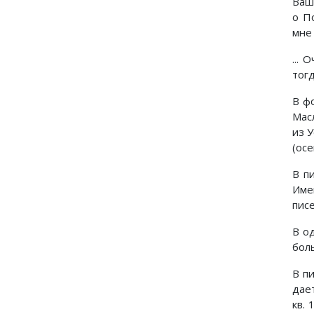
Ваш
о П
мне 
...
тогд
В ф
Мас
из У
(осе
В п
Име
пис
В о
боль
В п
дае
кв.