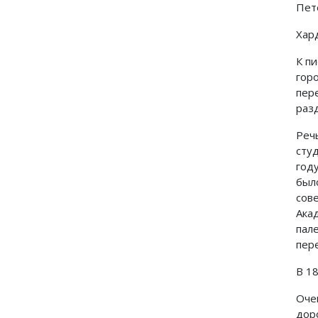
Пет
Хар
К п
гор
пере
раз
Реч
сту
год
был
сов
Ака
пал
пер
В 1
Оче
дор