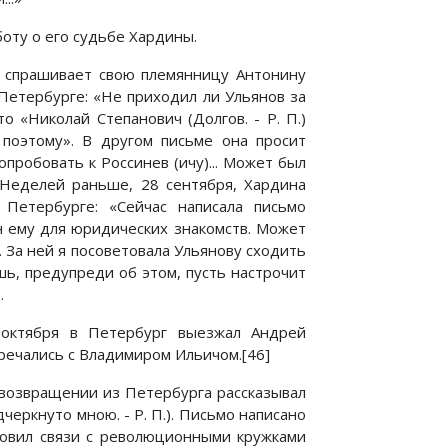
боту о его судьбе Хардины.
а спрашивает свою племянницу Антонину
Петербурге: «Не приходил ли Ульянов за
то «Николай Степанович (Долгов. - Р. П.)
 поэтому». В другом письме она просит
попробовать к Россинев (ичу)... Может был
 Неделей раньше, 28 сентября, Хардина
 Петербурге: «Сейчас написала письмо
он ему для юридических знакомств. Может
 За ней я посоветовала Ульянову сходить
шь, предупреди об этом, пусть настрочит
.
октября в Петербург выезжал Андрей
тречались с Владимиром Ильичом.[46]
о возвращении из Петербурга рассказывал
черкнуто мною. - Р. П.). Письмо написано
новил связи с революционными кружками