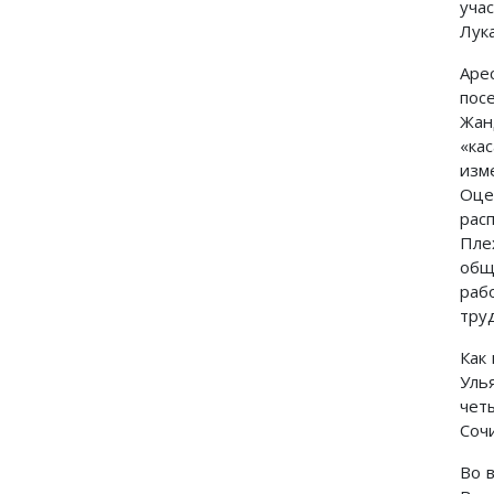
уча
Лука
Аре
пос
Жан
«ка
изм
Оце
рас
Пле
общ
раб
тру
Как
Уль
чет
Сочи
Во 