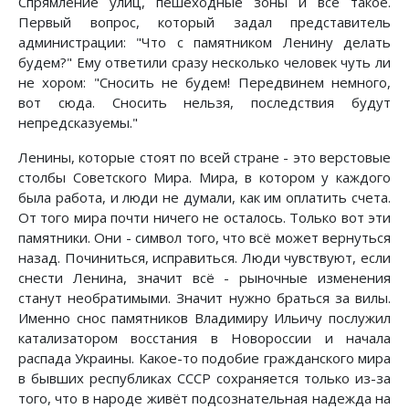
Спрямление улиц, пешеходные зоны и всё такое.
Первый вопрос, который задал представитель
администрации: "Что с памятником Ленину делать
будем?" Ему ответили сразу несколько человек чуть ли
не хором: "Сносить не будем! Передвинем немного,
вот сюда. Сносить нельзя, последствия будут
непредсказуемы."
Ленины, которые стоят по всей стране - это верстовые
столбы Советского Мира. Мира, в котором у каждого
была работа, и люди не думали, как им оплатить счета.
От того мира почти ничего не осталось. Только вот эти
памятники. Они - символ того, что всё может вернуться
назад. Починиться, исправиться. Люди чувствуют, если
снести Ленина, значит всё - рыночные изменения
станут необратимыми. Значит нужно браться за вилы.
Именно снос памятников Владимиру Ильичу послужил
катализатором восстания в Новороссии и начала
распада Украины. Какое-то подобие гражданского мира
в бывших республиках СССР сохраняется только из-за
того, что в народе живёт подсознательная надежда на