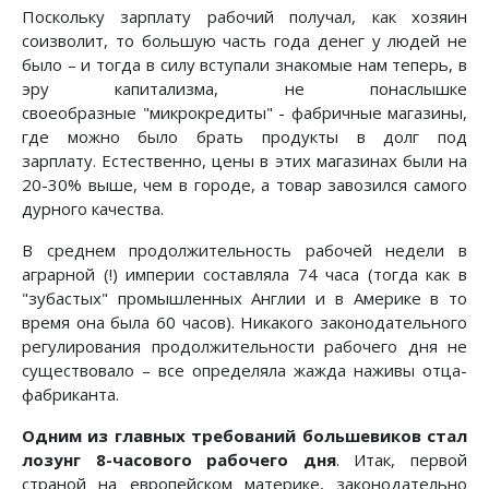
Поскольку зарплату рабочий получал, как хозяин
соизволит, то большую часть года денег у людей не
было – и тогда в силу вступали знакомые нам теперь, в
эру капитализма, не понаслышке
своеобразные "микрокредиты" - фабричные магазины,
где можно было брать продукты в долг под
зарплату. Естественно, цены в этих магазинах были на
20-30% выше, чем в городе, а товар завозился самого
дурного качества.
В среднем продолжительность рабочей недели в
аграрной (!) империи составляла 74 часа (тогда как в
"зубастых" промышленных Англии и в Америке в то
время она была 60 часов). Никакого законодательного
регулирования продолжительности рабочего дня не
существовало – все определяла жажда наживы отца-
фабриканта.
Одним из главных требований большевиков стал
лозунг 8-часового рабочего дня
. Итак, первой
страной на европейском материке, законодательно