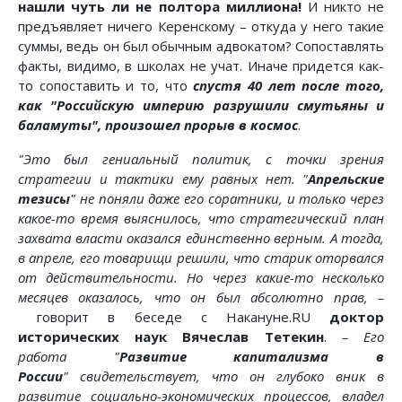
нашли чуть ли не полтора миллиона!
И никто не
предъявляет ничего Керенскому – откуда у него такие
суммы, ведь он был обычным адвокатом? Сопоставлять
факты, видимо, в школах не учат. Иначе придется как-
то сопоставить и то, что
спустя 40 лет после того,
как "Российскую империю разрушили смутьяны и
баламуты", произошел прорыв в космос
.
"Это был гениальный политик, с точки зрения
стратегии и тактики ему равных нет. "
Апрельские
тезисы
" не поняли даже его соратники, и только через
какое-то время выяснилось, что стратегический план
захвата власти оказался единственно верным. А тогда,
в апреле, его товарищи решили, что старик оторвался
от действительности. Но через какие-то несколько
месяцев оказалось, что он был абсолютно прав, –
говорит в беседе с Накануне.RU
доктор
исторических наук Вячеслав Тетекин
.
– Его
работа "
Развитие капитализма в
России
" свидетельствует, что он глубоко вник в
развитие социально-экономических процессов, владел