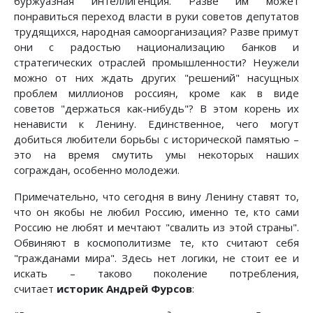
буржуазная интеллигенция. Разве им может
понравиться переход власти в руки советов депутатов
трудящихся, народная самоорганизация? Разве примут
они с радостью национализацию банков и
стратегических отраслей промышленности? Неужели
можно от них ждать других "решений" насущных
проблем миллионов россиян, кроме как в виде
советов "держаться как-нибудь"? В этом корень их
ненависти к Ленину. Единственное, чего могут
добиться любители борьбы с исторической памятью –
это на время смутить умы некоторых наших
сограждан, особенно молодежи.
Примечательно, что сегодня в вину Ленину ставят то,
что он якобы не любил Россию, именно те, кто сами
Россию не любят и мечтают "свалить из этой страны".
Обвиняют в космополитизме те, кто считают себя
"гражданами мира". Здесь нет логики, не стоит ее и
искать – таково поколение потребления,
считает
историк Андрей Фурсов
: