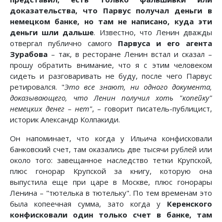
доказательства, что Парвус получал деньги в
немецком банке, но там не написано, куда эти
деньги шли дальше
. Известно, что Ленин дважды
отвергал публично самого
Парвуса и его агента
Зурабова
– так, в ресторане Ленин встал и сказал –
прошу обратить внимание, что я с этим человеком
сидеть и разговаривать не буду, после чего Парвус
ретировался. "
Это все знают, ни одного документа,
доказывающего, что Ленин получил хоть "копейку"
немецких денег – нет"
, – говорит писатель-публицист,
историк Александр Колпакиди.
Он напоминает, что когда у Ильича конфисковали
банковский счет, там оказались две тысячи рублей или
около того: завещанное наследство тетки Крупской,
плюс гонорар Крупской за книгу, которую она
выпустила еще при царе в Москве, плюс гонорары
Ленина – "тютелька в тютельку". По тем временам это
была копеечная сумма, зато когда у
Керенского
конфисковали один только счет в банке, там