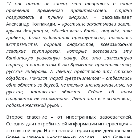
"У нас никто не знает, что творилось в конце
правления Временного правительства, страна
погружалась в пучину анархии,
– рассказывает
Александр Колпакиди, –
крестьяне захватывали земли,
кругом дезертиры, объединялись банды, отряды, шли
грабежи, была чудовищная преступность, появились
экстремисты, партия анархистов, всевозможные
левацкие группировки, которые возглавили эту
бандитскую уголовную волну. Все это захлестнуло
страну, и виновником было Временное правительство,
русские либералы. А Ленину предстояло эту стихию
обуздать. Начался "парад суверенитетов" – отделялись
одна область за другой, не только инонациональные, но
русские, этнические области. Сейчас об этом
стараются не вспоминать. Ленин это все остановил,
подавил железной рукой".
Второе спасение – от иностранных завоевателей.
Сегодня для потребителей информации интервенция –
это пустой звук. Но на нашей территории действовало
более миллиона иностранных солдат – это больше,