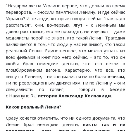
"Недаром же на Украине первое, что делали во время
переворота, – сносили памятники Ленину. И где сейчас
Украина? И те люди, которые говорят сейчас "нам надо
расстаться", они, во-первых, лгут – с Лениным мы
давно расстались, его не проходят, не изучают – даже
медалисты порой не знают, кто такой Ленин. Трагедия
заключается в том, что люди у нас не знают, кто такой
реальный Ленин. Единственное, что можно узнать из
всех фильмов и книг про него сейчас, – это то, что он
якобы брал немецкие деньги, что его везли в
пломбированном вагоне. Характерно, что все, кто
пишут о Ленине, – не специалисты ни по большевикам,
ни по революционным движениям, ни по Ленину – они
специалисты по грязи", – говорит в беседе
с Накануне.RU
историк Александр Колпакиди.
Каков реальный Ленин?
Сразу хочется отметить, что ни одного документа, что
Ленин брал немецкие деньги,
никто так и не
представил, есть только фальшивки или