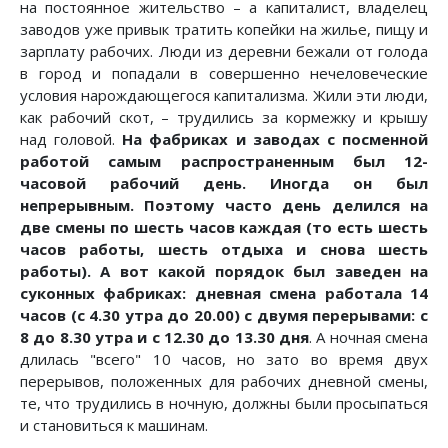
на постоянное жительство – а капиталист, владелец
заводов уже привык тратить копейки на жилье, пищу и
зарплату рабочих. Люди из деревни бежали от голода
в город и попадали в совершенно нечеловеческие
условия нарождающегося капитализма. Жили эти люди,
как рабочий скот, – трудились за кормежку и крышу
над головой.
На фабриках и заводах с посменной
работой самым распространенным был 12-
часовой рабочий день. Иногда он был
непрерывным. Поэтому часто день делился на
две смены по шесть часов каждая (то есть шесть
часов работы, шесть отдыха и снова шесть
работы). А вот какой порядок был заведен на
суконных фабриках: дневная смена работала 14
часов (с 4.30 утра до 20.00) с двумя перерывами: с
8 до 8.30 утра и с 12.30 до 13.30 дня
. А ночная смена
длилась "всего" 10 часов, но зато во время двух
перерывов, положенных для рабочих дневной смены,
те, что трудились в ночную, должны были просыпаться
и становиться к машинам.