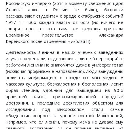
Российскую империю (хотя к моменту свержения царя
Ленина даже в России не было), батюшки
рассказывают студентам о вреде октябрьских событий
1917 г. – ибо каждая власть от бога (но ничего не
говорят про то, что сама же церковь признала
Временное правительство Александра
Керенского после отречения Николая II).
Деятельность Ленина в наших учебных заведениях
изучать перестали, отделавшись клише "сверг царя", с
работами Ленина не знакомятся даже в университетах
(исключая профильные направления), люди вынуждены
получать информацию о вожде из масс-медиа. А
массовая культура, безжалостная и бесполезная, лепит
образ Ленина, удобный для вышедшей из 90-х
правящей элиты, приватизировавшей народные
достояния. В последние десятилетия объектом для
исследований под микроскопом стали самые
обыденные вопросы на уровне ток-шок Малышевой,
например, что ел Ленин, почему мама не давала ему
сладкого, достаточно ли он получал витамина Б?