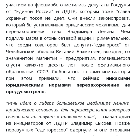
участием во флешмобе отметились депутаты Госдумы
от "Единой России" и ЛДПР, которым тоже "слава
Украины" покоя не дает. Они внесли законопроект,
который бы устанавливал юридические механизмы для
перезахоронения тела Владимира Ленина. Чем
подлили масла в огонь сетевой акции. Примечательно,
что среди соавторов был депутат-"единоросс" от
Челябинской области Виталий Бахметьев, выходец со
знаменитой Магнитки – предприятия, появившегося
спустя каких-то десять лет после официального
образования СССР. Любопытно, но сами инициаторы
при этом признали, что
сейчас никакими
юридическими нормами перезахоронение не
предусмотрено.
"Речь идет о лидере большевиков Владимире Ленине,
юридические основания для перезахоронения которого
сейчас отсутствуют в правовом поле",
– сказал один
из инициаторов от ЛДПР Владимир Сысоев. Позже
неразумных "единороссов" одернули, и они отозвали