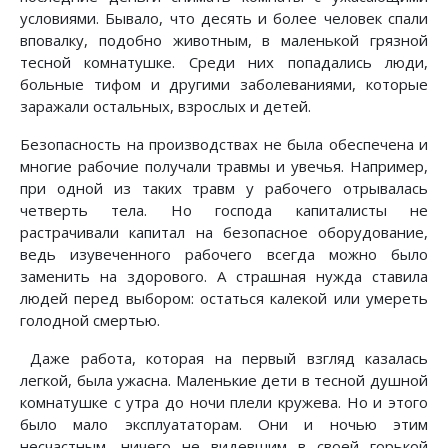
условиями. Бывало, что десять и более человек спали
вповалку, подобно животным, в маленькой грязной
тесной комнатушке. Среди них попадались люди,
больные тифом и другими заболеваниями, которые
заражали остальных, взрослых и детей.
Безопасность на производствах не была обеспечена и
многие рабочие получали травмы и увечья. Например,
при одной из таких травм у рабочего отрывалась
четверть тела. Но господа капиталисты не
растрачивали капитал на безопасное оборудование,
ведь изувеченного рабочего всегда можно было
заменить на здорового. А страшная нужда ставила
людей перед выбором: остаться калекой или умереть
голодной смертью.
Даже работа, которая на первый взгляд казалась
легкой, была ужасна. Маленькие дети в тесной душной
комнатушке с утра до ночи плели кружева. Но и этого
было мало эксплуататорам. Они и ночью этим
несчастным, ничего не видевшим в своей горькой