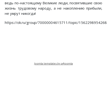
ведь по-настоящему Великие люди, посвятившие свою
жизнь трудовому народу, а не накоплению прибыли,
не умрут никогда!
https://ok.ru/group/70000004615711/topic/156229895426
Предыдущий: Семь вещей, которые стоит помн
Следующий: Всех, кто берется 
Назад
Вперед
Joomla templates by a4joomla