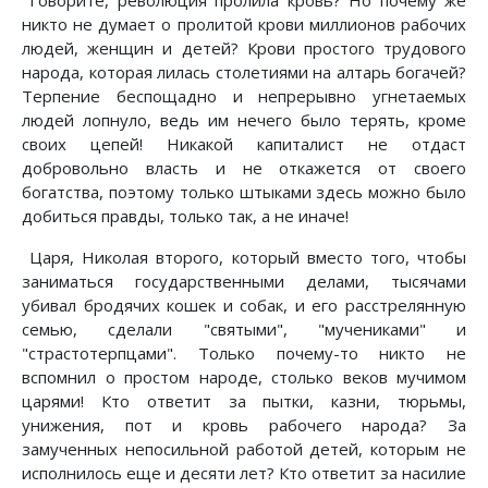
Говорите, революция пролила кровь? Но почему же
никто не думает о пролитой крови миллионов рабочих
людей, женщин и детей? Крови простого трудового
народа, которая лилась столетиями на алтарь богачей?
Терпение беспощадно и непрерывно угнетаемых
людей лопнуло, ведь им нечего было терять, кроме
своих цепей! Никакой капиталист не отдаст
добровольно власть и не откажется от своего
богатства, поэтому только штыками здесь можно было
добиться правды, только так, а не иначе!
Царя, Николая второго, который вместо того, чтобы
заниматься государственными делами, тысячами
убивал бродячих кошек и собак, и его расстрелянную
семью, сделали "святыми", "мучениками" и
"страстотерпцами". Только почему-то никто не
вспомнил о простом народе, столько веков мучимом
царями! Кто ответит за пытки, казни, тюрьмы,
унижения, пот и кровь рабочего народа? За
замученных непосильной работой детей, которым не
исполнилось еще и десяти лет? Кто ответит за насилие