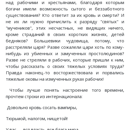
над рабочими и крестьянами, благодаря которым
богачи имели возможность сытого и беззаботного
существования? Кто ответит за их кровь и смерти? И
не их ли нужно причислить к разряду "святых" и
"мучеников", этих несчастных, не видящих ничего,
кроме страданий в своих коротких жизнях, детей
бедняков? Большевики чудовища, потому, что
расстреляли царя? Разве сожалели цари хоть по кому-
нибудь из убиенных и замученных простолюдинов?
Разве не стреляли в рабочих, которые пришли к ним,
чтобы рассказать о своих тяжелых условиях труда?
Правда наконец-то восторжествовала и порвались
тяжелые оковы на измученных руках рабочих!
Чтобы лучше понять настроение того времени,
прочтем строки из интернационала:
Довольно кровь сосать вампиры,
Тюрьмой, налогом, нищетой!
У вас — вся власть, все блага мира,