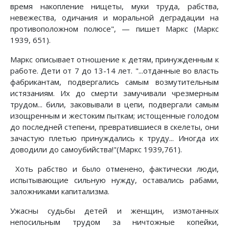
время накопление нищеты, муки труда, рабства,
невежества, одичания и моральной деградации на
противоположном полюсе", — пишет Маркс (Маркс
1939, 651).
Маркс описывает отношение к детям, принужденным к
работе. Дети от 7 до 13-14 лет. "...отданные во власть
фабрикантам, подвергались самым возмутительным
истязаниям. Их до смерти замучивали чрезмерным
трудом... били, заковывали в цепи, подвергали самым
изощренным и жестоким пыткам; истощенные голодом
до последней степени, превратившиеся в скелеты, они
зачастую плетью принуждались к труду... Иногда их
доводили до самоубийства!"(Маркс 1939,761).
Хоть рабство и было отменено, фактически люди,
испытывающие сильную нужду, оставались рабами,
заложниками капитализма.
Ужасны судьбы детей и женщин, измотанных
непосильным трудом за ничтожные копейки,