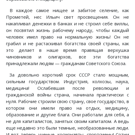
В каждое самое нищее и забитое селение, как
Прометей, нес Ильич свет просвещения. Он не
накапливал денежки в банках и не строил себе виллы,
он посвятил жизнь рабочему народу, чтобы каждый
человек имел право на нормальную жизнь! Он не
грабил и не растаскивал богатства своей страны, как
это делает в наше время правящая верхушка
чиновников и олигархов, все эти богатства
принадлежали людям — гражданам Советского Союза.
За довольно короткий срок СССР стало мощным,
сильным государством. Индустрия, колхозы, наука,
медицина! Ослабевшая после революции и
гражданской войны страна, начинала практически с
нуля. Рабочие строили свою страну, свое государство, в
котором они имели право на отдых, медицину,
образование и другие блага. Они работали для себя, а
не для капиталистов, занятых своим капиталом. А ведь
еще недавно это были темные, необразованные люди.
И вот теперь ученые, космонавты, спортсмены! Сотни