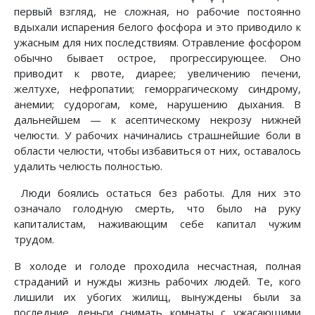
первый взгляд, не сложная, но рабочие постоянно
вдыхали испарения белого фосфора и это приводило к
ужасным для них последствиям. Отравление фосфором
обычно бывает острое, прогрессирующее. Оно
приводит к рвоте, диарее; увеличению печени,
желтухе, нефропатии; геморрагическому синдрому,
анемии; судорогам, коме, нарушению дыхания. В
дальнейшем — к асептическому некрозу нижней
челюсти. У рабочих начинались страшнейшие боли в
области челюсти, чтобы избавиться от них, оставалось
удалить челюсть полностью.
Люди боялись остаться без работы. Для них это
означало голодную смерть, что было на руку
капиталистам, наживающим себе капитал чужим
трудом.
В холоде и голоде проходила несчастная, полная
страданий и нужды жизнь рабочих людей. Те, кого
лишили их убогих жилищ, вынуждены были за
последние деньги снимать комнаты с ужасающими