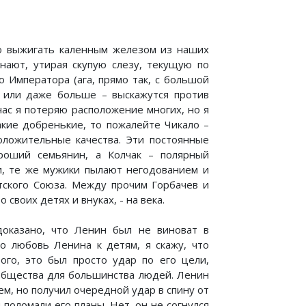
но выжигать каленным железом из наших
нают, утирая скупую слезу, текущую по
о Императора (ага, прямо так, с большой
е или даже больше – выскажутся против
час я потеряю расположение многих, но я
такие добренькие, то пожалейте Чикало –
положительные качества. Эти постоянные
роший семьянин, а Колчак – полярный
ти, те же мужики пылают негодованием и
етского Союза. Между прочим Горбачев и
своих детях и внуках, - на века.
доказано, что Ленин был не виноват в
ро любовь Ленина к детям, я скажу, что
ого, это был просто удар по его цели,
 общества для большинства людей. Ленин
м, но получил очередной удар в спину от
 поломали его планы. Нет, он не согнулся