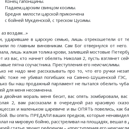
Конец гапонщины.
Падаем,царским свинцом косимы.
Бредня милости царской прикончена
с бойней Мукденской, с треском Цусимы.
и аз воздам…»
и, ударившие в царскую семью, лишь отрекошетели от те
рили по главным виновникам. Сам Бог отвернулся от него.
вала, лишь жалкая толика крови, залившей мостовые Петербу
т из вас, кто начнет обелять Николая 2, пусть взглянет сей
вавые пятна соучастника. Преступления его неисчислимы.
ько не надо мне рассказывать про то, что его ручки незап
айс тоже не убивал погибших на Саянно-Шушенской ГЭС, 
лько бы наш продажный парламент не пытался обелить чубай
ей для меня несомненна.
а двойная мораль меня бесит, вас опять зомбировали, вас
олая 2, вам рассказали в очередной раз красивую сказ
нцессах и маленьком царевиче и вы ОПЯТЬ повелись, как бар
убой. Вы опять ПРЕДАЛИ ваших предков, которые ненавидел
ылал на мировую бойню, расстреливал на площадях, вешал в 
 моей статье звучит рефреном – «преступления его неисчисл