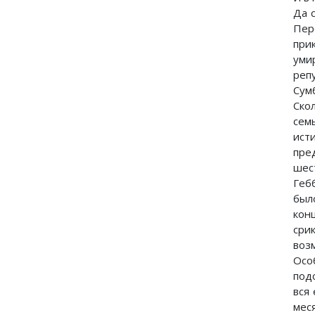
Да 
Пер
при
уми
реп
Сумб
Ско
сем
ист
пре
шес
Геб
был
кон
сри
воз
Осо
под
вся
мес