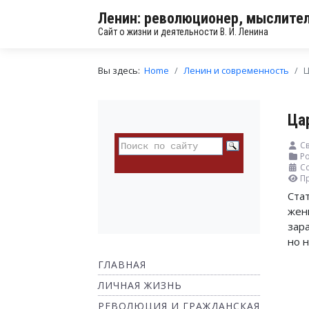
Ленин: революционер, мыслител
Сайт о жизни и деятельности В. И. Ленина
Вы здесь:
Home
Ленин и современность
Ц
Ца
Св
Ро
Со
П
Ста
жен
зар
но н
ГЛАВНАЯ
ЛИЧНАЯ ЖИЗНЬ
РЕВОЛЮЦИЯ И ГРАЖДАНСКАЯ