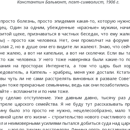
Константин Бальмонт, поэт-символист, 1906 г.
 просто болезнь, просто эпидемия какая-то, которую нуж
дец. Один за одним, убежденные «красные» мужики, начи
ритой щеке, признаваться в частных беседах, что ему жалк
вы) – просто как человека. Нет, они промолчат на форум
олая 2, но в душе они его видите ли жалеют. Знаю, что сей
 не жалею, а вот ни капельки, а вот ни сколечки. Если вы 
сто как человека. У него тоже наверняка были какие-то 
нания на просторах Интернета, а том что царь был хо
ледователь, а Каппель – храбрец, меня уже достали. Кста
овы чуть ли не сами расстрелять виновных в развале Сов
ин тоже прекрасные семьянины, ведь как они позаботились о 
йте – всплакните и по ним тоже.
зу сделаю отступление. Уже давным давно, тысячу раз 
стреле царского семейства. Я не буду тут рассказывать п
ину было это просто не нужно, нецелесообразно, мало т
овной цели его жизни – строительство нового счастливого
ел и неимоверными усилиями пытался добиться суда над царе
их – царя по-тихому расстреляли. Ленина опять подставили и