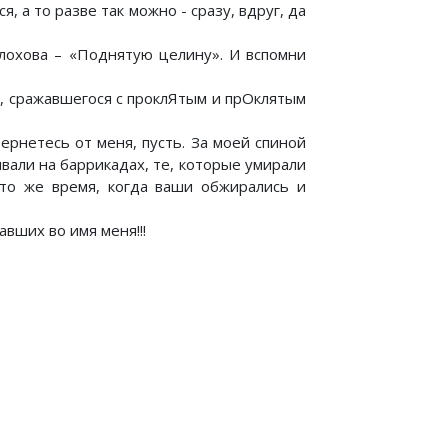
, а то разве так можно - сразу, вдруг, да
лохова – «Поднятую целину». И вспомни
, сражавшегося с проклЯтым и прОклятым
ернетесь от меня, пусть. За моей спиной
ивали на баррикадах, те, которые умирали
 то же время, когда ваши обжирались и
вших во имя меня!!!
рос революционного насилия
Как должно было быть: 1917 год.