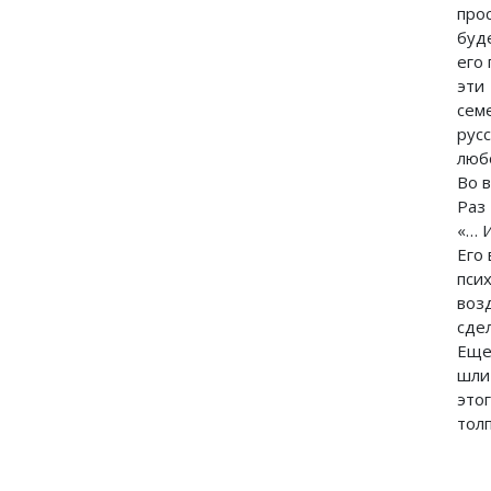
про
буд
его
эти
сем
рус
люб
Во 
Раз
«… 
Его 
пси
воз
сде
Еще 
шли 
это
тол