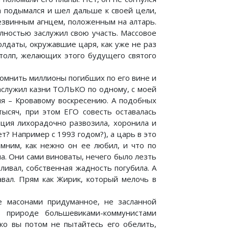
ова подымался и шел дальше к своей цели,
безвинным агнцем, положенным на алтарь.
олностью заслужил свою участь. Массовое
олдаты, окружавшие царя, как уже не раз
 толп, желающих этого будущего святого
помнить миллионы погибших по его вине и
аслужил казни ТОЛЬКО по одному, с моей
ия – Кровавому воскресению. А подобных
тысяч, при этом ЕГО совесть оставалась
иция лихорадочно развозила, хоронила и
т? Например с 1993 годом?), а царь в это
омним, как нежно он ее любил, и что по
а. Они сами виноваты, нечего было лезть
ливал, собственная жадность погубила. А
вал. Прям как Жирик, который мелочь в
е масонами придуманное, не засланной
 природе большевиками-коммунистами
ько вы потом не пытайтесь его обелить,