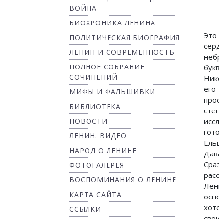
ВОЙНА
БИОХРОНИКА ЛЕНИНА
Это
ПОЛИТИЧЕСКАЯ БИОГРАФИЯ
сер
ЛЕНИН И СОВРЕМЕННОСТЬ
неб
ПОЛНОЕ СОБРАНИЕ
бук
СОЧИНЕНИЙ
Ник
его
МИФЫ И ФАЛЬШИВКИ
про
БИБЛИОТЕКА
сте
НОВОСТИ
исс
гот
ЛЕНИН. ВИДЕО
Ельц
НАРОД О ЛЕНИНЕ
Дава
Сра
ФОТОГАЛЕРЕЯ
рас
ВОСПОМИНАНИЯ О ЛЕНИНЕ
Лен
КАРТА САЙТА
осн
хот
ССЫЛКИ
сво