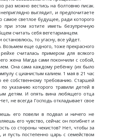
ко раз можно вестись на болтовню писак.
 неприглядно выглядит, и предпочитаете
о самое светлое будущее, ради которого
о при этом хотите иметь безупречную
общем считать себя вегетарианцем.
 остановлюсь, то угасну, все уйдет.
а. Возьмем еще одного, тоже прекрасного
рейхе считалась примером для всякого
 его жена Магда сами покончили с собой,
ием. Она сама каждому ребёнку (их было
мпулу с цианистым калием. 1 мая в 21 час
по её собственному требованию. Старшей
, по указанию которого травили детей в
ым детям. И опять вина любящего отца
Нет, не всегда Господь откладывает свое
яешь его повели в подвал и ничего не
ляешь его чувство, сейчас он погибнет и
ость со стороны чекистов? Нет, чтобы за
, и пусть постепенно царь с семейством