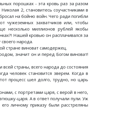
льных порошках - эта кровь раз за разом
 Николая 2, становитесь соучастниками в
 бросал на бойню войн. Чего ради погибли
от чужеземных захватчиков или, чтобы
ще несколько миллионов рублей якобы
нках?! Нашей кровью он расплачивался за
 своего народа.
ной стране виноват самодержец.
родом, значит он и перед Богом виноват!
и всей страны, всего народа до состояния
огда человек становится зверем. Когда в
Этот процесс шел долго, трудно, но царь
нами, с портретами царя, с верой в него,
атюшку-царя. А в ответ получали пули. Уж
о его личному приказу были расстреляны