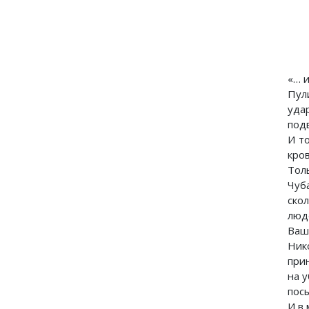
«… 
Пул
уда
под
И то
кро
Тол
Чуб
ско
люд
Ваш
Ник
при
на 
пос
И в