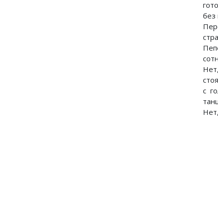
гото
без 
Пер
стр
Пеп
сот
Нет
сто
с г
танц
Нет