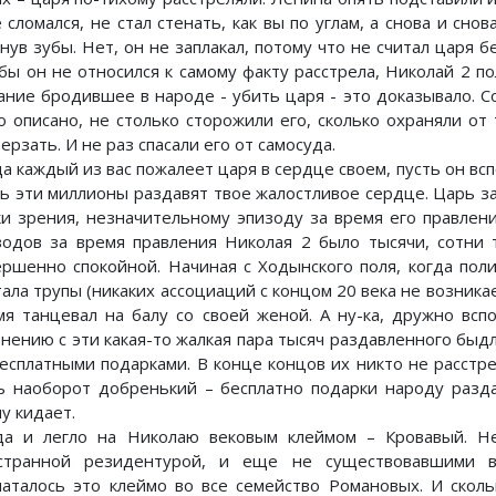
е сломался, не стал стенать, как вы по углам, а снова и сн
снув зубы. Нет, он не заплакал, потому что не считал царя 
 бы он не относился к самому факту расстрела, Николай 2 п
ание бродившее в народе - убить царя - это доказывало. С
о описано, не столько сторожили его, сколько охраняли от
ерзать. И не раз спасали его от самосуда.
да каждый из вас пожалеет царя в сердце своем, пусть он вс
ть эти миллионы раздавят твое жалостливое сердце. Царь з
ки зрения, незначительному эпизоду за время его правлен
зодов за время правления Николая 2 было тысячи, сотни 
ершенно спокойной. Начиная с Ходынского поля, когда пол
ала трупы (никаких ассоциаций с концом 20 века не возникае
мя танцевал на балу со своей женой. А ну-ка, дружно всп
внению с эти какая-то жалкая пара тысяч раздавленного быдл
бесплатными подарками. В конце концов их никто не расстре
ь наоборот добренький – бесплатно подарки народу разда
у кидает.
да и легло на Николаю вековым клеймом – Кровавый. Н
странной резидентурой, и еще не существовавшими в
чаталось это клеймо во все семейство Романовых. И скол