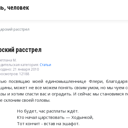
ь, человек
арский расстрел
рский расстрел
етлана М.
дительская категория:
Статьи
здано: 21 января 2010
росмотров: 12188
тью посвящаю моей единомышленнице Флери, благодаря 
щины, может не все можем понять своим умом, но мы чуем с
азы и хотим спасти вас и оградить. И сейчас мы становимся 
е склоним своей головы.
Но будет, час расплаты ждёт.
Кто начал царствовать — Ходынкой,
Тот кончит - встав на эшафот.