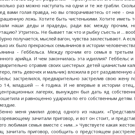
сколько раз можно наступать на одни и те же грабли. Сколь
ед вами голая правда, но вы отворачиваетесь от нее - она
крашенную ложь. Хотите быть чистенькими. Хотите иметь т
рали наши деды и прадеды, ради вас между прочим, н
утацию? Утритесь. Не бывает так что и рыбку съесть и … во
урно получается, мыслей вагон, чувства захлестывают. А если
лько их было прекрасных семьянинов в истории человечеств
ьянина - Геббельса. Между прочим его семья в третьем 
инного арийца. И чем закончилась эта идиллия? Геббельс и
дварительно отравив своих шестерых детей цианистым кал
теро, пять девочек и мальчик) вложила в рот раздавленную а
бельс застрелился, предварительно застрелив свою жену 
о 14, младшей -- 4 годика. И не впервые в истории отец
центрационных лагерях, вынужден был дать яд собственн
кошетила и равноценно ударила по его собственным детям. 
мездие.
бенно меня умилил довод одного из наших. «Представл
озревающему зачитали приговор, и вот он стоит, и представ
 его любимая семья вместе с ним…» Чувствуете какая жесток
яц зачитать приговор, сообщить о предстоящем расстреле