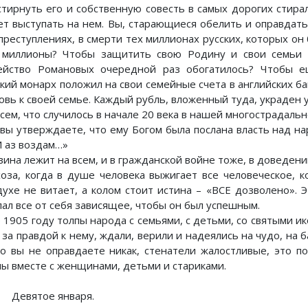
стирнуть его и собственную совесть в самых дорогих стира
ет выступать на нем. Вы, старающиеся обелить и оправдать
 преступлениях, в смерти тех миллионах русских, которых он
 миллионы? Чтобы защитить свою Родину и свои семьи 
ейство Романовых очередной раз обогатилось? Чтобы е
ский монарх положил на свои семейные счета в английских ба
овь к своей семье. Каждый рубль, вложенный туда, украден у
всем, что случилось в начале 20 века в нашей многострадаль
 вы утверждаете, что ему Богом была послана власть над на
И аз воздам…»
вина лежит на всем, и в гражданской войне тоже, в доведени
хоза, когда в душе человека выжигает все человеческое, к
духе не витает, а колом стоит истина – «ВСЕ дозволено». 
лал все от себя зависящее, чтобы он был успешным.
1905 году толпы народа с семьями, с детьми, со святыми ико
за правдой к нему, ждали, верили и надеялись на чудо, на б
го вы не оправдаете никак, стенатели жалостливые, это п
пы вместе с женщинами, детьми и стариками.
Девятое января.