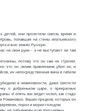
х детей, они пролетели сквозь время и
 Кровь, попавшая на стены ипатьевского
рга и всю землю Русскую.
час на свои руки – а не выступают ли там
ятнанны, потому что он сам не стрелял.
но это он своим правлением убил их, и
сов, их непосредственная вина в гибели
 убедили в невиновности, даже святости
очку о добреньком царе, о прекрасных
аны. И опять вас ведет козел, как стадо
и Романовых. Ваших предков, которых он
деревнях, порол и морил голодом.
имы, не забываемы и не прощаемы».