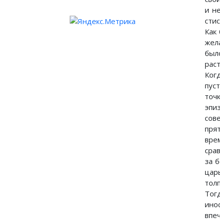
и н
сти
Как
жел
был
раст
Ког
пус
точ
эпи
сов
прят
вре
сра
за 
цар
толп
Тог
ино
впе