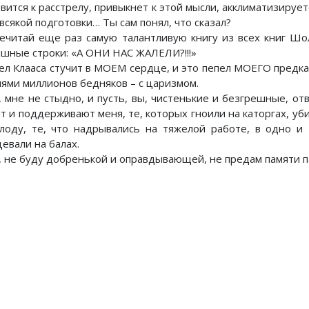
вится к расстрелу, привыкнет к этой мысли, акклиматизируется
всякой подготовки… Ты сам понял, что сказал?
ечитай еще раз самую талантливую книгу из всех книг Шо
ашные строки: «А ОНИ НАС ЖАЛЕЛИ?!!!»
ел Клааса стучит в МОЕМ сердце, и это пепел МОЕГО предка
нями миллионов бедняков – с царизмом.
, мне не стыдно, и пусть, вы, чистенькие и безгрешные, отв
ят и поддерживают меня, те, которых гноили на каторгах, уб
олоду, те, что надрывались на тяжелой работе, в одно и
евали на балах.
, не буду добренькой и оправдывающей, не предам памяти па
Предыдущий: Ленин и воп
Следующий: 
Назад
Вперед