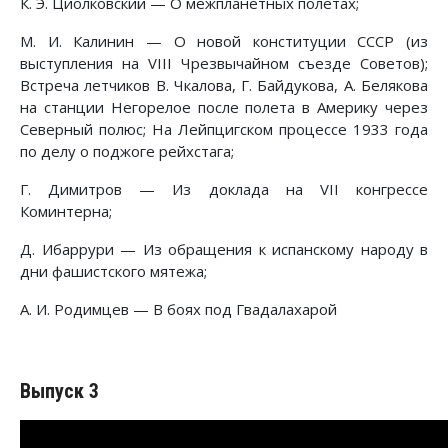
К. Э. Циолковский — О межпланетных полетах;
М. И. Калинин — О новой конституции СССР (из
выступления на VIII Чрезвычайном съезде Советов);
Встреча летчиков В. Чкалова, Г. Байдукова, А. Белякова
на станции Негорелое после полета в Америку через
Северный полюс; На Лейпцигском процессе 1933 года
по делу о поджоге рейхстага;
Г. Димитров — Из доклада на VII конгрессе
Коминтерна;
Д. Ибаррури — Из обращения к испанскому народу в
дни фашистского мятежа;
А. И. Родимцев — В боях под Гвадалахарой
Выпуск 3