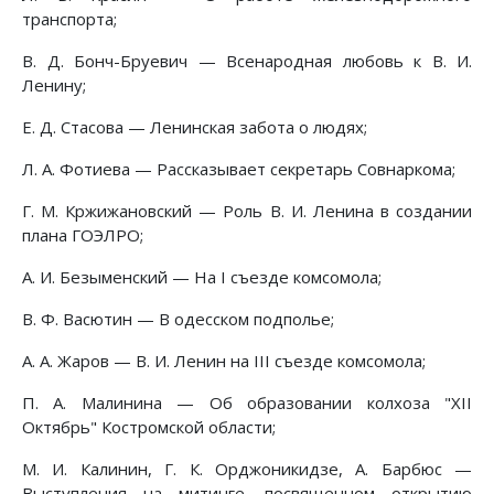
транспорта;
В. Д. Бонч-Бруевич — Всенародная любовь к В. И.
Ленину;
Е. Д. Стасова — Ленинская забота о людях;
Л. А. Фотиева — Рассказывает секретарь Совнаркома;
Г. М. Кржижановский — Роль В. И. Ленина в создании
плана ГОЭЛРО;
A. И. Безыменский — На I съезде комсомола;
B. Ф. Васютин — В одесском подполье;
А. А. Жаров — В. И. Ленин на III съезде комсомола;
П. А. Малинина — Об образовании колхоза "XII
Октябрь" Костромской области;
М. И. Калинин, Г. К. Орджоникидзе, А. Барбюс —
Выступления на митинге, посвященном открытию