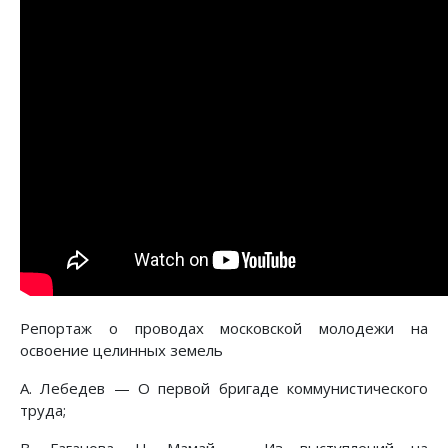
Репортаж о проводах московской молодежи на
освоение целинных земель
A. Лебедев — О первой бригаде коммунистического
труда;
B. Гаганова, Н. Мамай — Из выступлений на