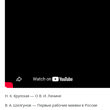
Н. К. Крупская — О В. И. Ленине
В. А. Шелгунов — Первые рабочие маевки в России