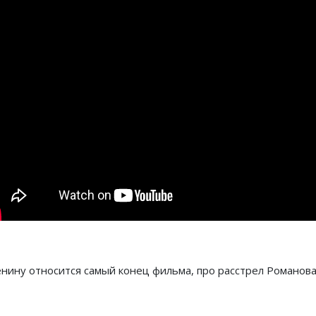
енину относится самый конец фильма, про расстрел Романов
Предыдущий: Ленин - плох 
Следующий:
Назад
Вперед