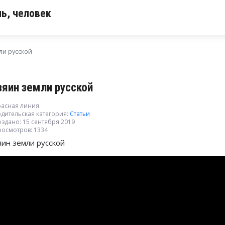
ь, человек
ли русской
зяин земли русской
расная линия
дительская категория:
Статьи
здано: 15 сентября 2019
росмотров: 1334
яин земли русской