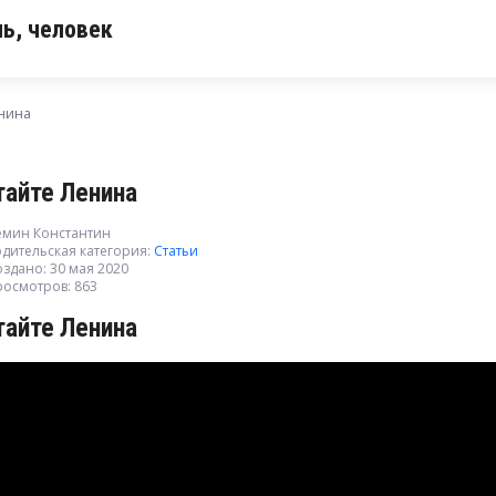
ь, человек
нина
тайте Ленина
емин Константин
дительская категория:
Статьи
здано: 30 мая 2020
росмотров: 863
тайте Ленина