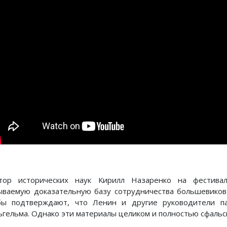
тор исторических наук Кирилл Назаренко на фестива
ываемую доказательную базу сотрудничества большевиков 
бы подтверждают, что Ленин и другие руководители п
ьгельма. Однако эти материалы целиком и полностью сфаль