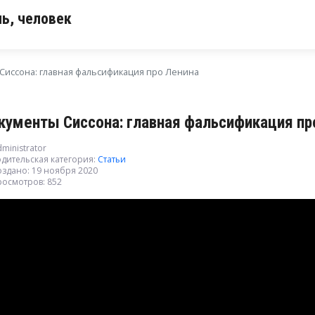
ь, человек
Сиссона: главная фальсификация про Ленина
кументы Сиссона: главная фальсификация пр
ministrator
дительская категория:
Статьи
оздано: 19 ноября 2020
росмотров: 852