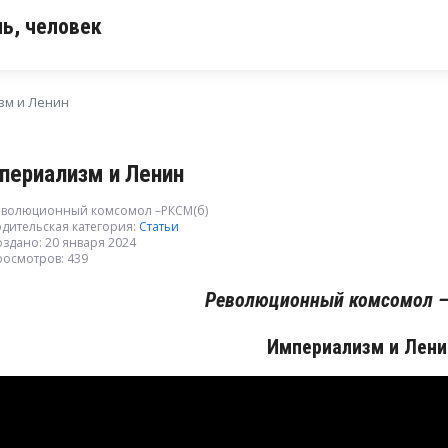
ь, человек
зм и Ленин
периализм и Ленин
еволюционный комсомол –РКСМ(б)
дительская категория:
Статьи
здано: 20 января 2024
росмотров: 439
Революционный комсомол –
Империализм и Лени