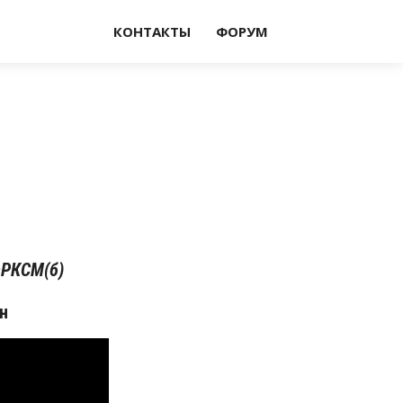
КОНТАКТЫ
ФОРУМ
РКСМ(б)
н