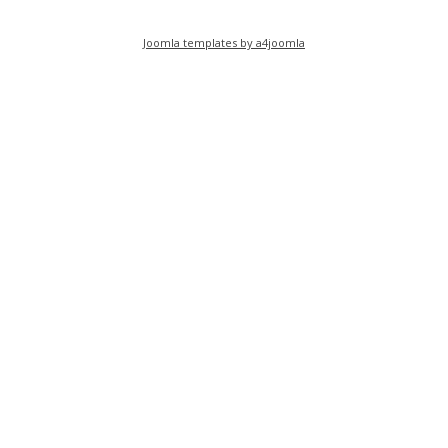
Joomla templates by a4joomla