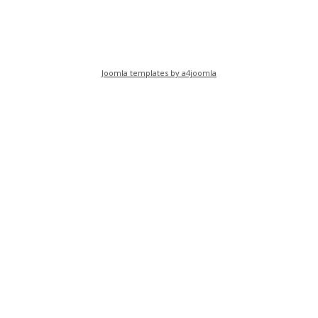
Joomla templates by a4joomla