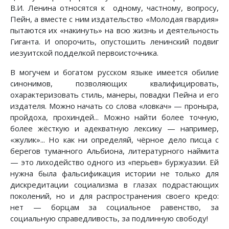
В.И. Ленина относятся к одному, частному, вопросу,
Пейн, а вместе с ним издательство «Молодая гвардия»
пытаются их «накинуть» на всю жизнь и деятельность
Гиганта. И опорочить, опустошить ленинский подвиг
иезуитской подделкой первоисточника.
В могучем и богатом русском языке имеется обилие
синонимов, позволяющих квалифицировать,
охарактеризовать стиль, манеры, повадки Пейна и его
издателя. Можно начать со слова «ловкач» — проныра,
пройдоха, прохиндей... Можно найти более точную,
более жёсткую и адекватную лексику — например,
«жулик»... Но как ни определяй, чёрное дело писца с
берегов туманного Альбиона, литературного наймита
— это лиходейство одного из «перьев» буржуазии. Ей
нужна была фальсификация истории не только для
дискредитации социализма в глазах подрастающих
поколений, но и для распространения своего кредо:
нет — борцам за социальное равенство, за
социальную справедливость, за подлинную свободу!