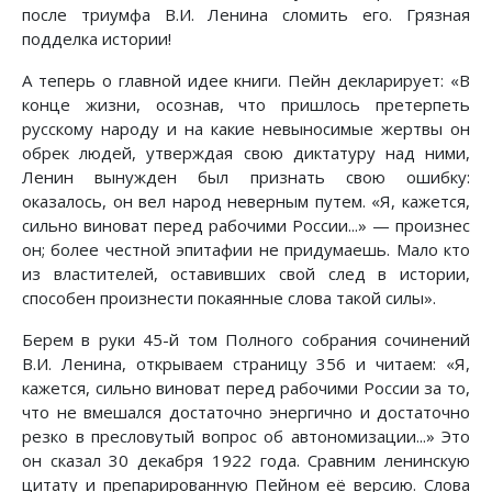
после триумфа В.И. Ленина сломить его. Грязная
подделка истории!
А теперь о главной идее книги. Пейн декларирует: «В
конце жизни, осознав, что пришлось претерпеть
русскому народу и на какие невыносимые жертвы он
обрек людей, утверждая свою диктатуру над ними,
Ленин вынужден был признать свою ошибку:
оказалось, он вел народ неверным путем. «Я, кажется,
сильно виноват перед рабочими России...» — произнес
он; более честной эпитафии не придумаешь. Мало кто
из властителей, оставивших свой след в истории,
способен произнести покаянные слова такой силы».
Берем в руки 45-й том Полного собрания сочинений
В.И. Ленина, открываем страницу 356 и читаем: «Я,
кажется, сильно виноват перед рабочими России за то,
что не вмешался достаточно энергично и достаточно
резко в пресловутый вопрос об автономизации...» Это
он сказал 30 декабря 1922 года. Сравним ленинскую
цитату и препарированную Пейном её версию. Слова