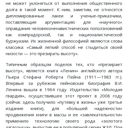
не может уклоняться от выполнения общественного
долга в такой момент. К ним, заметим, не относятся
дипломированные лакеи и ученые-приказчики,
поставляющие аргументацию для «научного»
оправдания человеконенавистнических поползновений
как компрадорской, так и националистической
буржуазии. Их жизненной философией являются слова
классика: «Самый лёгкий способ не стыдиться своей
низости — это презирать высоту».
Типичным образцом поделок тех, кто «презирает
высоту», является книга «Ленин» английского автора
Пьера Стефана Роберта Пейна (1911—1983 гг.).
Впервые за рубежом пейновская биография В.И.
Ленина вышла в 1964 году. Издательство «Молодая
гвардия», осуществившее этот проект в 2008 году
(сейчас здесь получило «путёвку в жизнь» уже третье
издание книги), для «большей надежности»
продвижения книги в массы и ее «завлекательности»
применило технологию своего рода «золотого
заглотыша», выпустив ее в популярной серии ЖЗЛ. При