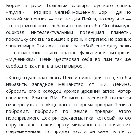
Берем в руки Толковый словарь русского языка.
«Жулик» — это вор, мелкий мошенник. Вор — да! Но
мелкий мошенник — это не для Пейна, потому что —
это вор-мошенник глобального масштаба. Он обманул-
обокрал интеллектуальный потенциал планеты,
поскольку его книга вышла в разных странах, на разных
языках мира. Эта ложь тянет за собой еще одну ложь
— посвящение книги, полное фальшивой риторики,
«Мученикам». Пейн чувствовал себя во лжи так же
свободно, как и в платье на вырост.
«Концептуальная» ложь Пейну нужна для того, чтобы
избавить западное мещанство от В.И. Ленина,
сбросить его в колодец архива древних актов. Автор
панически боится В.И. Ленина и клеветой пытается
низвергнуть его: «Еще какое-то время призрак Ленина
побродит, побродит по земле, призрак этого
неисправимого доктринера-догматика, который по сю
пору не дает покоя праху миллионов его почивших
современников. Но придет час, и он канет в Лету,