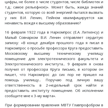
цифры, не более о числе студентов, числе библиотек и
т.д.; самое рельефное)». Может быть, жажда знаний
студентов, которую со всей энергией пытался вызвать
у них В.И. Ленин, Пейном квалифицируется как
ненависть вождя к высшему образованию?
16 февраля 1922 года в Наркомпрос (Е.А. Литкенсу) и
Малый Совнарком В.И. Ленин отправляет сердитую
записку: «В конце декабря прошлого года я писал в
Наркомпрос о просьбе профессора Круга предоставить
Московскому высшему техническому училищу
помещение для электротехнического факультета и
Электротехнического института... 9 февраля я снова
получил от профессора Круга письмо, в котором он
пишет, что Наркомпрос до сих пор не пришел на
помощь училищу... Поручаю под личную вашу
ответственность в 2-недельный срок найти и
предоставить институту помещение. Об исполнении
сообщите мне к 3-му марта».
При формировании правления МВТУ Главпрофобром в