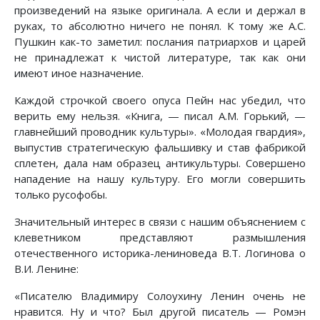
произведений на языке оригинала. А если и держал в
руках, то абсолютно ничего не понял. К тому же А.С.
Пушкин как-то заметил: послания патриархов и царей
не принадлежат к чистой литературе, так как они
имеют иное назначение.
Каждой строчкой своего опуса Пейн нас убедил, что
верить ему нельзя. «Книга, — писал А.М. Горький, —
главнейший проводник культуры». «Молодая гвардия»,
выпустив стратегическую фальшивку и став фабрикой
сплетен, дала нам образец антикультуры. Совершено
нападение на нашу культуру. Его могли совершить
только русофобы.
Значительный интерес в связи с нашим объяснением с
клеветником представляют размышления
отечественного историка-лениноведа В.Т. Логинова о
В.И. Ленине:
«Писателю Владимиру Солоухину Ленин очень не
нравится. Ну и что? Был другой писатель — Ромэн