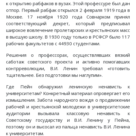
к открытию рабфаков в вузах. Этой профессуре был дан
отпор. Первый рабфак открылся 2 февраля 1919 года в
Москве. 17 ноября 1920 года Совнарком принял
соответствующий декрет, который предписывал
широкое вовлечение пролетарских и крестьянских масс
в высшую школу. В 1930 году только в РСФСР было 117
рабочих факультетов с 44930 студентами.
Решения о профессорах, осуществлявших вязкий
саботаж советского проекта и активно помогавших
контрреволюции, В.И. Ленин требовал «готовить
тщательнее. Без подготовки мы наглупим».
Где Пейн обнаружил ленинскую ненависть к
университетам? Конкретный материал опровергает его
измышления. Забота народного вождя о продвижении
рабочей и крестьянской молодежи в университетские
аудитории вызывала классовую ненависть к
Советскому государству и В.И. Ленину у Пейна,
поэтому он и высосал из пальца ненависть В.И. Ленина
к университетам.