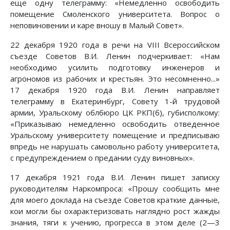
еще одну телеграмму: «Немедленно освободить
помещение Смоленского университета. Вопрос о
неповиновении и каре вношу в Малый Совет».
22 декабря 1920 года в речи на VIII Всероссийском
съезде Советов В.И. Ленин подчеркивает: «Нам
необходимо усилить подготовку инженеров и
агрономов из рабочих и крестьян. Это несомненно...»
17 декабря 1920 года В.И. Ленин направляет
телеграмму в Екатеринбург, Совету 1-й трудовой
армии, Уральскому облбюро ЦК РКП(б), губисполкому:
«Приказываю немедленно освободить отведенное
Уральскому университету помещение и предписываю
впредь не нарушать самовольно работу университета,
с предупреждением о предании суду виновных».
17 декабря 1921 года В.И. Ленин пишет записку
руководителям Наркомпроса: «Прошу сообщить мне
для моего доклада на съезде Советов краткие данные,
кои могли бы охарактеризовать наглядно рост жажды
знания, тяги к учению, прогресса в этом деле (2—3