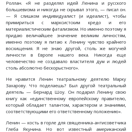
Роллан. «Я не разделял идей Ленина и русского
большевизма и никогда не скрывал этого, — писал он.
— Я слишком индивидуалист (и идеалист), чтобы
примириться с марксистским кредо и его
материалистическим фатализмом. Но именно поэтому я
придаю величайшее значение великим личностям,
именно поэтому я питаю к Ленину чувство крайнего
восхищения. Я не знаю другой, столь же могучей
личности в Европе нашего века. Никогда еще
человечество не создавало властителя дум и людей
столь абсолютно бескорыстного».
Не нравится Ленин театральному деятелю Марку
Захарову. Что поделаешь? Был другой театральный
деятель — Бернард Шоу. Он подарил Ленину свою
книгу как «единственному европейскому правителю,
который обладает талантом, характером и знаниями,
соответствующими его ответственному положению».
Ленин — кость в горле для священника-антисоветчика
Глеба Якунина. Но вот известный американский