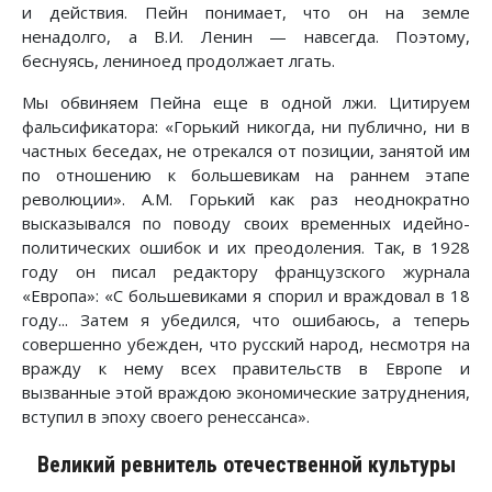
и действия. Пейн понимает, что он на земле
ненадолго, а В.И. Ленин — навсегда. Поэтому,
беснуясь, лениноед продолжает лгать.
Мы обвиняем Пейна еще в одной лжи. Цитируем
фальсификатора: «Горький никогда, ни публично, ни в
частных беседах, не отрекался от позиции, занятой им
по отношению к большевикам на раннем этапе
революции». А.М. Горький как раз неоднократно
высказывался по поводу своих временных идейно-
политических ошибок и их преодоления. Так, в 1928
году он писал редактору французского журнала
«Европа»: «С большевиками я спорил и враждовал в 18
году... Затем я убедился, что ошибаюсь, а теперь
совершенно убежден, что русский народ, несмотря на
вражду к нему всех правительств в Европе и
вызванные этой враждою экономические затруднения,
вступил в эпоху своего ренессанса».
Великий ревнитель отечественной культуры