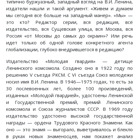
типично буржуазный, западный взгляд на В.И. Ленина,
издатели нашли и такой аргумент: «Живем и думаем
мы сегодня всё больше на западный манер». «Мы» —
это кто? Редактор серии, вся редакция, всё
издательство, вся Сущевская улица, вся Москва, вся
Россия «от Москвы до самых до окраин»? Или речь
идет только об одной голове конкретного агента
глобализации, глубоко внедрившегося в редакцию?
Издательство «Молодая гвардия» — детище
Ленинского комсомола. Создано оно в 1922 году по
решению V съезда РКСМ. С VI съезда Союз молодежи
носил имя В.И. Ленина. В 1946—1975 годах, то есть за
30 послевоенных лет, более 100 произведений,
изданных «Молодой гвардией», удостоены Ленинской
и Государственной премий, премий Ленинского
комсомола и Союза журналистов СССР. В 1969 году
издательство удостоено высокой государственной
награды — ордена Трудового Красного Знамени. Как
оно — это знамя — выгорало, выветривалось и блекло
в руках новых знаменосцев, нам покажет анализ