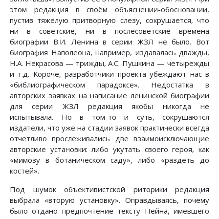
этом редакция в своём объяснении-обосновании,
пустив тяжелую притворную слезу, сокрушается, что
ни в советские, ни в послесоветские времена
биографии В.И. Ленина в серии ЖЗЛ не было. Вот
биография Наполеона, например, издавалась дважды,
Н.А. Некрасова — трижды, А.С. Пушкина — четырежды
и т.д. Короче, разработчики проекта убеждают нас в
«библиографическом парадоксе». Недостатка в
авторских заявках на написание ленинской биографии
для серии ЖЗЛ редакция якобы никогда не
испытывала. Но в том-то и суть, сокрушаются
издатели, что уже на стадии заявок практически всегда
отчетливо прослеживались две взаимоисключающие
авторские установки: либо укутать своего героя, как
«мимозу в ботаническом саду», либо «раздеть до
костей».
Под шумок объективистской риторики редакция
выбрала «вторую установку». Оправдываясь, почему
было отдано предпочтение тексту Пейна, имевшего