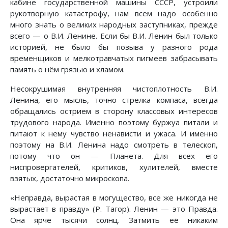
кабине государственной машины СССР, устроили
рукотворную катастрофу, нам всем надо особенно
много знать о великих народных заступниках, прежде
всего — о В.И. Ленине. Если бы В.И. Ленин был только
историей, не было бы позыва у разного рода
временщиков и мелкотравчатых пигмеев забрасывать
память о нём грязью и хламом.
Несокрушимая внутренняя чистоплотность В.И.
Ленина, его мысль, точно стрелка компаса, всегда
обращались острием в сторону классовых интересов
трудового народа. Именно поэтому буржуа питали и
питают к нему чувство ненависти и ужаса. И именно
поэтому на В.И. Ленина надо смотреть в телескоп,
потому что он — Планета. Для всех его
ниспровергателей, критиков, хулителей, вместе
взятых, достаточно микроскопа.
«Неправда, вырастая в могущество, все же никогда не
вырастает в правду» (Р. Тагор). Ленин — это Правда.
Она ярче тысячи солнц. Затмить её никаким