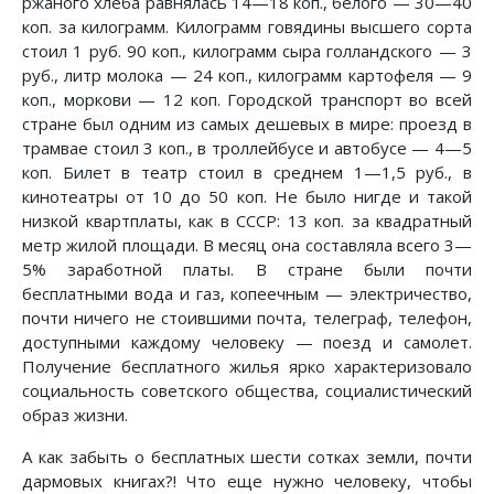
ржаного хлеба равнялась 14—18 коп., белого — 30—40
коп. за килограмм. Килограмм говядины высшего сорта
стоил 1 руб. 90 коп., килограмм сыра голландского — 3
руб., литр молока — 24 коп., килограмм картофеля — 9
коп., моркови — 12 коп. Городской транспорт во всей
стране был одним из самых дешевых в мире: проезд в
трамвае стоил 3 коп., в троллейбусе и автобусе — 4—5
коп. Билет в театр стоил в среднем 1—1,5 руб., в
кинотеатры от 10 до 50 коп. Не было нигде и такой
низкой квартплаты, как в СССР: 13 коп. за квадратный
метр жилой площади. В месяц она составляла всего 3—
5% заработной платы. В стране были почти
бесплатными вода и газ, копеечным — электричество,
почти ничего не стоившими почта, телеграф, телефон,
доступными каждому человеку — поезд и самолет.
Получение бесплатного жилья ярко характеризовало
социальность советского общества, социалистический
образ жизни.
А как забыть о бесплатных шести сотках земли, почти
дармовых книгах?! Что еще нужно человеку, чтобы