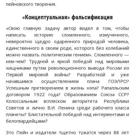
пейновского творения.
«Концептуальная» фальсификация
«Свою главную задачу автор видел в том, чтобы
написать историю сломленного, измученного,
невероятно щедро одаренного природой человека,
единственного в своем роде, которого без колебаний
можно назвать политическим гением». Сломленного —
кем-чем? Трудной и яркой победой над мировыми
хищниками путем революционного вывода России из
Первой мировой войны? Разработкой и уже
начавшимся осуществлением плана ГОЭЛРО?
Успешным претворением в жизнь нэпа? Рапалльским
договором 1922 года? Образованием Союза ССР?
Колоссальным всплеском авторитета Республики
Советов и лично В.И. Ленина среди рабочего класса
планеты? Блистательной победой над интервентами и
белогвардейцами?
Это Пейн и издатели тщетно тужатся через 88 лет