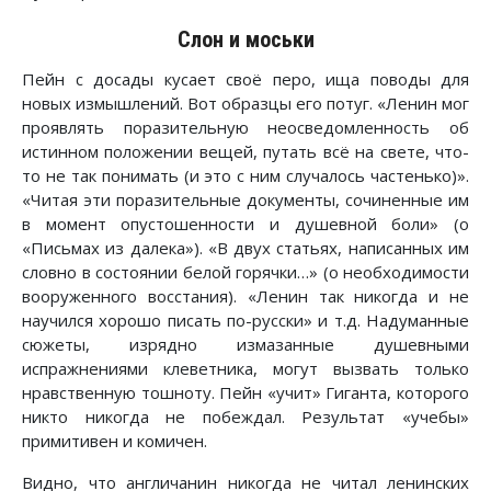
Слон и моськи
Пейн с досады кусает своё перо, ища поводы для
новых измышлений. Вот образцы его потуг. «Ленин мог
проявлять поразительную неосведомленность об
истинном положении вещей, путать всё на свете, что-
то не так понимать (и это с ним случалось частенько)».
«Читая эти поразительные документы, сочиненные им
в момент опустошенности и душевной боли» (о
«Письмах из далека»). «В двух статьях, написанных им
словно в состоянии белой горячки…» (о необходимости
вооруженного восстания). «Ленин так никогда и не
научился хорошо писать по-русски» и т.д. Надуманные
сюжеты, изрядно измазанные душевными
испражнениями клеветника, могут вызвать только
нравственную тошноту. Пейн «учит» Гиганта, которого
никто никогда не побеждал. Результат «учебы»
примитивен и комичен.
Видно, что англичанин никогда не читал ленинских