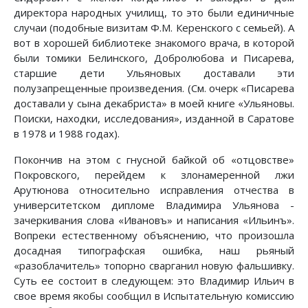
директора народных училищ, то это были единичные
случаи (подобные визитам Ф.М. Керенского с семьей). А
вот в хорошей библиотеке знакомого врача, в которой
были томики Белинского, Добролюбова и Писарева,
старшие дети Ульяновых доставали эти
полузапрещенные произведения. (См. очерк «Писарева
доставали у сына декабриста» в моей книге «Ульяновы.
Поиски, находки, исследования», изданной в Саратове
в 1978 и 1988 годах).
Покончив на этом с гнусной байкой об «отцовстве»
Покровского, перейдем к злонамеренной лжи
Арутюнова относительно исправления отчества в
университетском дипломе Владимира Ульянова -
зачеркивания слова «Ивановъ» и написания «Ильинъ».
Вопреки естественному объяснению, что произошла
досадная типографская ошибка, наш рьяный
«разоблачитель» топорно сварганил новую фальшивку.
Суть ее состоит в следующем: это Владимир Ильич в
свое время якобы сообщил в Испытательную комиссию