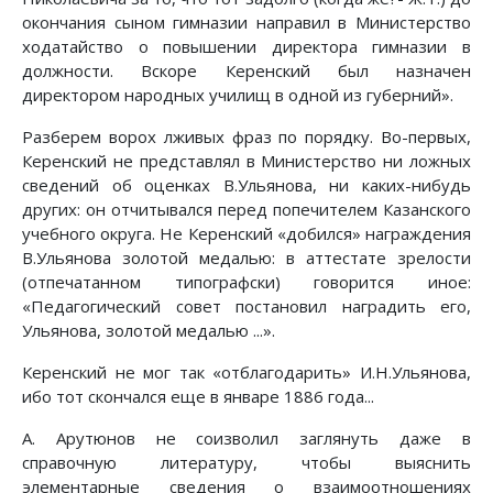
окончания сыном гимназии направил в Министерство
ходатайство о повышении директора гимназии в
должности. Вскоре Керенский был назначен
директором народных училищ в одной из губерний».
Разберем ворох лживых фраз по порядку. Во-первых,
Керенский не представлял в Министерство ни ложных
сведений об оценках В.Ульянова, ни каких-нибудь
других: он отчитывался перед попечителем Казанского
учебного округа. Нe Керенский «добился» награждения
В.Ульянова золотой медалью: в аттестате зрелости
(отпечатанном типографски) говорится иное:
«Педагогический совет постановил наградить его,
Ульянова, золотой медалью ...».
Керенский не мог так «отблагодарить» И.Н.Ульянова,
ибо тот скончался еще в январе 1886 года...
А. Арутюнов не соизволил заглянуть даже в
справочную литературу, чтобы выяснить
элементарные сведения о взаимоотношениях