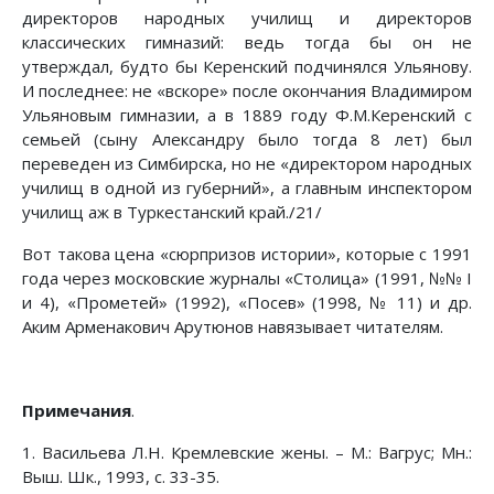
директоров народных училищ и директоров
классических гимназий: ведь тогда бы он не
утверждал, будто бы Керенский подчинялся Ульянову.
И последнее: не «вскоре» после окончания Владимиром
Ульяновым гимназии, а в 1889 году Ф.М.Керенский с
семьей (сыну Александру было тогда 8 лет) был
переведен из Симбирска, но не «директором народных
училищ в одной из губерний», а главным инспектором
училищ аж в Туркестанский край./21/
Вот такова цена «сюрпризов истории», которые с 1991
года через московские журналы «Столица» (1991, №№ I
и 4), «Прометей» (1992), «Посев» (1998, № 11) и др.
Аким Арменакович Арутюнов навязывает читателям.
Примечания
.
1. Васильева Л.Н. Кремлевские жены. – М.: Вагрус; Мн.:
Выш. Шк., 1993, с. 33-35.