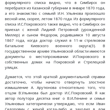
формулярного списка видно, что в Симбирск он
перебрался из Казанской губернии в январе 1870 года,
а его знакомство с семьей И.Н. Ульянова произошло
весной или, скорее, летом 1870 года. Из формулярного
списка И.С.Покровского также видно, что в Симбирск он
приехал с женой Лидией Петровной (урожденной
Миллер) и сыном Федором, родившимся 10 августа
1867 года, когда доктор служил в 11-м стрелковом
батальоне Киевского военного округа(3). В
государственном архиве Ульяновской области имеются
документы о местопроживании И.Покровского в
собственных домах на Покровской и Стрелецкой
улицах.
Думается, что этой краткой документальной справки
достаточно, чтобы начисто отвергнуть злостное
измышление А. Арутюнова относительно того, что
отцом В.Ульянова был доктор И.С.Покровский. Я как
автор полутора десятка книг о В.И.Ленине и семье
Ульяновых категорически утверждаю, что если Иван
Сидорович с женой когда-либо и заходил в дом