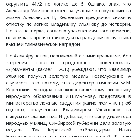
округлить 41/2 по логике до 5. 0днако, зная, что
Александр Ульянов казнен за участие в покушении на
жизнь Александра II, Керенский предпочел снизить
отметку по логике Владимиру Ульянову до четверки.
Но эта четверка, согласно узаконениям того времени,
не являлась препятствием для награждения выпускника
высшей гимназической наградой.
Но Аким Арутюнов, незнакомый с этими правилами, без
зазрения совести продолжает повествовать:
«Документы (какие? - Ж.Т.) убеждают, что Владимир
Ульянов получил золотую медаль незаслуженно. А
случилось это потому, что директор гимназии Ф.М.
Керенский, угождая высокопоставленному чиновнику
народного образования И.Н.Ульянову, представил в
Министерство ложные сведения (какие же? - Ж.Т.) об
оценках, полученных Владимиром Ульяновым на
выпускных экзаменах... И добился, что сыну директора
народных училищ Симбирской губернии дали золотую
медаль. Так Керенский отблагодарил Илью
Николаевича за то, что тот задолго (когда же?- Ж.Т.) до