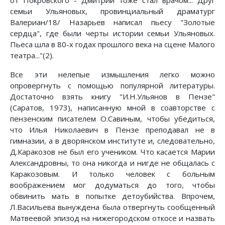
от Покровского - Дмитрий тоже стал врачом... Друг
семьи Ульяновых, провинциальный драматург
Валериан/18/ Назарьев написал пьесу "Золотые
сердца", где были черты истории семьи Ульяновых.
Пьеса шла в 80-х годах прошлого века на сцене Малого
театра..."(2).
Все эти нелепые измышления легко можно
опровергнуть с помощью популярной литературы.
Достаточно взять книгу "И.Н.Ульянов в Пензе"
(Саратов, 1973), написанную мной в соавторстве с
пензенским писателем О.Савиным, чтобы убедиться,
что Илья Николаевич в Пензе преподавал не в
гимназии, а в дворянском институте и, следовательно,
Д.Каракозов не был его учеником. Что касается Марии
Александровны, то она никогда и нигде не общалась с
Каракозовым. И только человек с больным
воображением мог додуматься до того, чтобы
обвинить мать в попытке детоубийства. Впрочем,
Л.Васильева вынуждена была отвергнуть сообщенный
Матвеевой эпизод на нижегородском откосе и назвать