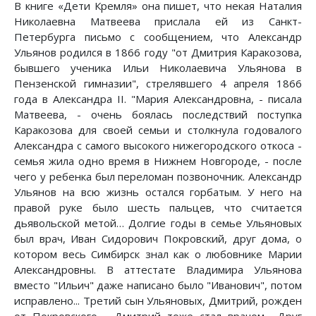
В книге «Дети Кремля» она пишет, что некая Наталия
Николаевна Матвеева прислала ей из Санкт-
Петербурга письмо с сообщением, что Александр
Ульянов родился в 1866 году "от Дмитрия Каракозова,
бывшего ученика Ильи Николаевича Ульянова в
Пензенской гимназии", стрелявшего 4 апреля 1866
года в Александра II. "Мария Александровна, - писала
Матвеева, - очень боялась последствий поступка
Каракозова для своей семьи и столкнула годовалого
Александра с самого высокого нижегородского откоса -
семья жила одно время в Нижнем Новгороде, - после
чего у ребенка был переломан позвоночник. Александр
Ульянов на всю жизнь остался горбатым. У него на
правой руке было шесть пальцев, что считается
дьявольской метой… Долгие годы в семье Ульяновых
был врач, Иван Сидорович Покровский, друг дома, о
котором весь Симбирск знал как о любовнике Марии
Александровны. В аттестате Владимира Ульянова
вместо "Ильич" даже написано было "Иванович", потом
исправлено... Третий сын Ульяновых, Дмитрий, рожден