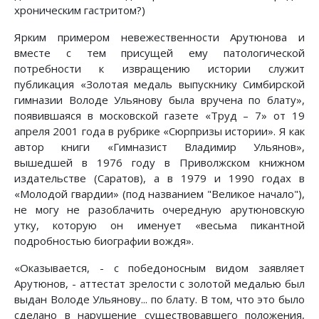
хроническим гастритом?)
Ярким примером невежественности Арутюнова и
вместе с тем присущей ему патологической
потребности к извращению истории служит
публикация «Золотая медаль выпускнику Симбирской
гимназии Володе Ульянову была вручена по блату»,
появившаяся в московской газете «Труд – 7» от 19
апреля 2001 года в рубрике «Сюрпризы истории». Я как
автор книги «Гимназист Владимир Ульянов»,
вышедшей в 1976 году в Приволжском книжном
издательстве (Саратов), а в 1979 и 1990 годах в
«Молодой гвардии» (под названием "Великое начало"),
не могу не разоблачить очередную арутюновскую
утку, которую он именует «весьма пикантной
подробностью биографии вождя».
«Оказывается, - с победоносным видом заявляет
Арутюнов, - аттестат зрелости с золотой медалью был
выдан Володе Ульянову... по блату. В том, что это было
сделано в нарушение существовавшего положения,