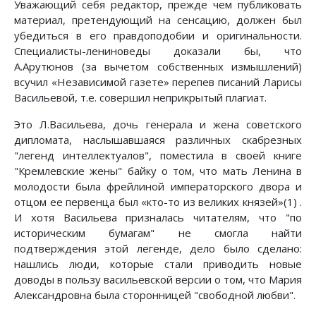
Уважающий себя редактор, прежде чем публиковать
материал, претендующий на сенсацию, должен был
убедиться в его правдоподобии и оригинальности.
Специалисты-лениноведы доказали бы, что
А.Арутюнов (за вычетом собственных измышлений)
всучил «Независимой газете» перепев писаний Ларисы
Васильевой, т.е. совершил неприкрытый плагиат.
Это Л.Васильева, дочь генерала и жена советского
дипломата, наслышавшаяся различных скабрезных
"легенд интеллектуалов", поместила в своей книге
"Кремлевские жены" байку о том, что мать Ленина в
молодости была фрейлиной императорского двора и
отцом ее первенца был «кто-то из великих князей»(1) .
И хотя Васильева призналась читателям, что "по
историческим бумагам" не смогла найти
подтверждения этой легенде, дело было сделано:
нашлись люди, которые стали приводить новые
доводы в пользу васильевской версии о том, что Мария
Александровна была сторонницей "свободной любви".