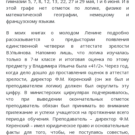
гимназии 5, 7, 8, 12, 13, 22, 27 и 29 мая, I и 6 июня. И в
этой графе нет отметок по логике, физике и
математической географии, немецкому и
французскому языкам.
В моих книгах о молодом Ленине подробно
рассказывается о предыстории появления
единственной четверки в аттестате зрелости
В.Ульянова. Напомню лишь, что логика изучалась
только в 7-м классе и итоговая оценка по этому
предмету у Владимира Ильича была «41/2». Через год,
когда дело дошло до проставления оценок в аттестат
зрелости, директор Ф.М. Керенский (он же был и
преподавателем логики) должен был округлить эту
цифру. В министерских циркулярах подчеркивалось,
что при выведении окончательных отметок
преподаватель обязан был принимать во внимание
прилежание и успехи учащегося на протяжении всего
периода обучения. Преподаватель – директор Ф.М.
Керенский – имел юридическое право и основательные
факты для того, чтобы, не поступаясь совестью,