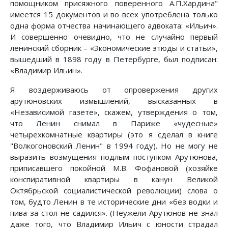
помощником присяжного поверенного А.П.Хардина"
имеется 15 документов и во всех употреблена только
одна форма отчества начинающего адвоката: «Ильич».
И совершенно очевидно, что не случайно первый
ленинский сборник – «Экономические этюды и статьи»,
вышедший в 1898 году в Петербурге, был подписан:
«Владимир Ильин».
Я воздерживаюсь от опровержения других
арутюновских измышлений, высказанных в
«Независимой газете», скажем, утверждения о том,
что Ленин снимал в Париже «чудесные»
четырехкомнатные квартиры (это я сделал в книге
"Волкогоновский Ленин" в 1994 году). Но не могу не
выразить возмущения подлым поступком Арутюнова,
приписавшего покойной М.В. Фофановой (хозяйке
конспиративной квартиры в канун Великой
Октябрьской социалистической революции) слова о
том, будто Ленин в те исторические дни «без водки и
пива за стол не садился». (Неужели Арутюнов не знал
даже того, что Владимир Ильич с юности страдал