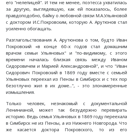
его "нелепицей". И тем не менее, поэтесса ухватилась
за другую, выглядевшую, как ей показалось, более
правдоподобно, байку о любовной связи М.А.Ульяновой
с доктором И.С.Покровским, которую А. Арутюнов стал
усиленно обогащать.
Разглагольствования А. Арутюнова о том, будто Иван
Покровский «в конце 60-х годов стал домашним
врачом семьи Ульяновых" и "по-видимому, с этого
времени началась близкая связь между Иваном
Сидоровичем и Марией Александровной", и что "Иван
Сидорович Покровский в 1869 году вместе с семьей
Ульяновых переехал из Пензы в Симбирск и с тех пор
безотлучно жил в их доме...", - это злонамеренные
измышления.
Только человек, незнакомый с документальной
Ленинианой, может так безудержно перевирать
историю. Ведь семья Ульяновых в 1869 году переехала
в Симбирск не из Пензы, а из Нижнего Новгорода. Что
же касается доктора Покровского, то из его