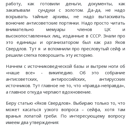
работу, как готовили деньги, документы, как
закапывали сундуки с золотом. Да-да, не надо
вскрывать тайные архивы, не надо вытаскивать
вонючие антисоветские портянки. Надо просто читать
внимательно мемуары членов ЦК и
высокопоставленных лиц, изданные в СССР. Знали про
это единицы и организатором был как раз Яков
Свердлов. Тут я и вспомнили про пресловутый сейф и
решили слегка поворошить эту историю.
Начнем с источниковедческой базы и вытрем ноги об
«наше все» - википедию. Об это собрание
антисоветских, антироссийских, антирусских
источников. Тут главное не то, что «правда-неправда»,
а главное откуда черпают вдохновение.
Беру статью «Яков Свердлов». Выбираю только то, что
может касаться узкого вопроса – сейфа, хотя там
вранья лопатой греби. По интересующему вопросу
имеем два утверждения: