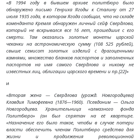
«В 1994 году в бывшем архиве политбюро было
обнаружено письмо Генриха Ягоды к Сталину от 27
июля 1935 года, в котором Ягода сообщал, что на складе
коменданта Кремля обнаружен личный сейф Свердлова,
который не вскрывался все 16 лет, прошедшие с его
смерти. Там оказались золотые монеты царской
чеканки на астрономическую сумму (108 525 рублей),
свыше семисот золотых изделий с драгоценными
камнями, множество бланков паспортов и заполненных
паспортов на имя самого Свердлова и никому не
известных лиц, облигации царского времени и пр.[22]
»
и
«Вторая жена — Свердлова (урожд. Новгородцева)
Клавдия Тимофеевна (1876—1960). Псевдоним — Ольга
Новгородцева. Хранительница «алмазного фонда
Политбюро» (он был спрятан на её квартире.
«Назначение его было такое, чтобы в случае потери
власти обеспечить членам Политбюро средства для
жизни и продолжения революционной