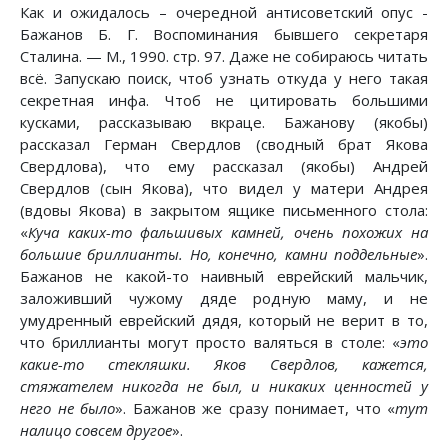
Как и ожидалось – очередной антисоветский опус -
Бажанов Б. Г. Воспоминания бывшего секретаря
Сталина. — М., 1990. стр. 97. Даже не собираюсь читать
всё. Запускаю поиск, чтоб узнать откуда у него такая
секретная инфа. Чтоб не цитировать большими
кусками, рассказываю вкраце. Бажанову (якобы)
рассказал Герман Свердлов (сводный брат Якова
Свердлова), что ему рассказал (якобы) Андрей
Свердлов (сын Якова), что видел у матери Андрея
(вдовы Якова) в закрытом ящике письменного стола:
«
Куча каких-то фальшивых камней, очень похожих на
большие бриллианты. Но, конечно, камни поддельные
».
Бажанов не какой-то наивный еврейский мальчик,
заложивший чужому дяде родную маму, и не
умудренный еврейский дядя, который не верит в то,
что бриллианты могут просто валяться в столе: «
это
какие-то стекляшки. Яков Свердлов, кажется,
стяжателем никогда не был, и никаких ценностей у
него не было
». Бажанов же сразу понимает, что «
тут
налицо совсем другое
».