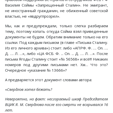
Василия Соймы «Запрещенный Сталин». Не эмигрант,
не иностранный гражданин, не обиженный советской
властью, не «явдругпрозрел».
Мы, как и предупреждали, только слегка разбираем
тему, поэтому копать откуда Сойма взял приведенные
документы не будем. Обратим внимание только на его
ссылки. Под каждым письмом (в главе «Письма Сталину.
Из его личного архива») стоит: либо «АПРФ. Ф. …. On. ….
Д. …. Л. …», либо «ЦА ФСБ. Ф. ... On. ... Д. …. Л. …». После
письма Ягоды Сталину стоит «№ 56568» и всё!!! Никаких
номеров под другими письмами нет. Хм… Что это?
Очередное «указание № 13666»?
А предваряется этот документ словами автора:
«
Свердлов хотел бежать?
Невероятно, но факт: несгораемый шкаф Председателя
ВЦИК Я. М. Свердлова после его смерти не вскрывался 16
лет.