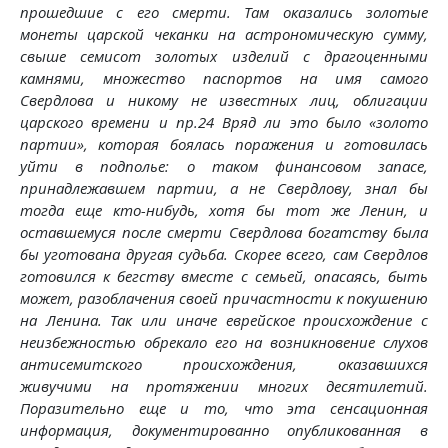
прошедшие с его смерти. Там оказались золотые
монеты царской чеканки на астрономическую сумму,
свыше семисот золотых изделий с драгоценными
камнями, множество паспортов на имя самого
Свердлова и никому не известных лиц, облигации
царского времени и пр.24 Вряд ли это было «золото
партии», которая боялась поражения и готовилась
уйти в подполье: о таком финансовом запасе,
принадлежавшем партии, а не Свердлову, знал бы
тогда еще кто-нибудь, хотя бы тот же Ленин, и
оставшемуся после смерти Свердлова богатству была
бы уготована другая судьба. Скорее всего, сам Свердлов
готовился к бегству вместе с семьей, опасаясь, быть
может, разоблачения своей причастности к покушению
на Ленина. Так или иначе еврейское происхождение с
неизбежностью обрекало его на возникновение слухов
антисемитского происхождения, оказавшихся
живучими на протяжении многих десятилетий.
Поразительно еще и то, что эта сенсационная
информация, документированно опубликованная в