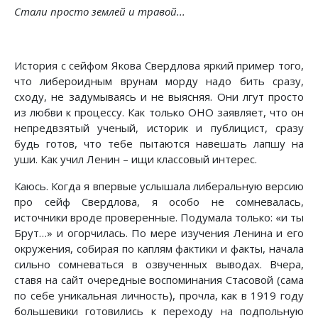
Стали проcто землей и травой...
История с сейфом Якова Свердлова яркий пример того,
что либероидным врунам морду надо бить сразу,
сходу, не задумываясь и не выясняя. Они лгут просто
из любви к процессу. Как только ОНО заявляет, что он
непредвзятый ученый, историк и публицист, сразу
будь готов, что тебе пытаются навешать лапшу на
уши. Как учил Ленин – ищи классовый интерес.
Каюсь. Когда я впервые услышала либеральную версию
про сейф Свердлова, я особо не сомневалась,
источники вроде проверенные. Подумала только: «и ты
Брут…» и огорчилась. По мере изучения Ленина и его
окружения, собирая по каплям фактики и факты, начала
сильно сомневаться в озвученных выводах. Вчера,
ставя на сайт очередные воспоминания Стасовой (сама
по себе уникальная личность), прочла, как в 1919 году
большевики готовились к переходу на подпольную