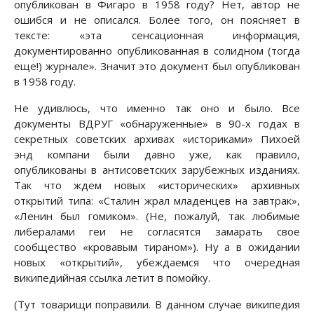
опубликован в Фигаро в 1958 году? Нет, автор не
ошибся и не описался. Более того, он поясняет в
тексте: «эта сенсационная информация,
документированно опубликованная в солидном (тогда
еще!) журнале». Значит это документ был опубликован
в 1958 году.
Не удивлюсь, что именно так оно и было. Все
документы ВДРУГ «обнаруженные» в 90-х годах в
секретных советских архивах «историками» Пихоей
энд компани были давно уже, как правило,
опубликованы в антисоветских зарубежных изданиях.
Так что ждем новых «исторических» архивных
открытий типа: «Сталин жрал младенцев на завтрак»,
«Ленин был гомиком». (Не, пожалуй, так любимые
либералами геи не согласятся замарать свое
сообщество «кровавым тираном»). Ну а в ожидании
новых «открытий», убеждаемся что очередная
википедийная ссылка летит в помойку.
(Тут товарищи поправили. В данном случае википедия