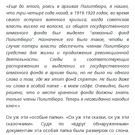
«
Еще до этого, роясь в архивах Политбюро, я нашел,
что три-четыре года назад, в 1919-1920 годах, во время
своего острого военного кризиса, когда советская
власть висела на волоске, из общего государственного
алмазного фонда был выделен "алмазный фонд
Политбюро". Назначение его было такое, чтобы в
случае потери власти обеспечить членам Политбюро
средства для жизни и продолжения революционной
деятельности. Следы о соответствующих
распоряжениях и выделении из государственного
алмазного фонда в архиве были, но не было ни одного
слова о том, где же этот фонд спрятан. Не было даже
ни слова в особой папке - в моем сейфе. Очевидно, было
решено, что о месте хранения фонда должны знать
только члены Политбюро. Теперь я неожиданно находил
ключ.
»
Ох уж эти «особые папки». «Ох уж эти сказки, ох уж эти
сказочники». Судя по «вдруг обнаруженным»
документам эта особая папка была размером со слона.