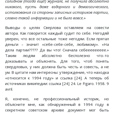
солидном (тогда еще!) журнале, не получила абсолютно
никакого, пусть даже вздорного и демагогического,
истолкования со стороны записных историков партии,
словно такой информации и не было вовсе.
»
Выводы о целях Сверлова оставляем на совести
автора. Как говорится: каждый судит по себе. Негодяй
уверен, что все остальные тоже негодяи. Если прятал
деньги – значит «себе-себе-себе, любимому». «На
дела партии????? Да вы что! Сначала себеееееееее.»
Таким людям абсолютно бесполезно что-то
доказывать и объяснять. Для того, чтоб понять
свердловых, у них должна быть честь и совесть, а не
ум. В цитате нам интересны: утверждение, что находка
«относится к 1994 году» и ссылка [24]. А теперь об
источниках википедии: ссылка [24] 24. Le Figaro. 1958. 9
avril.
Я, конечно, не профессиональный историк, но
объясните мне, как обнаруженный в 1994 году в
секретном советском архиве документ мог быть