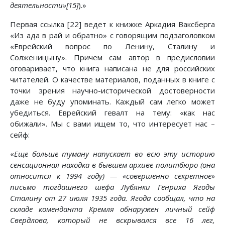
деятельности»[15]
).»
Первая ссылка [22] ведет к книжке Аркадия Ваксберга
«Из ада в рай и обратно» с говорящим подзаголовком
«Еврейский вопрос по Ленину, Сталину и
Солженицыну». Причем сам автор в предисловии
оговаривает, что книга написана не для российских
читателей. О качестве материалов, поданных в книге с
точки зрения научно-исторической достоверности
даже не буду упоминать. Каждый сам легко может
убедиться. Еврейский гевалт на тему: «как нас
обижали». Мы с вами ищем то, что интересует нас –
сейф:
«
Еще больше туману напускает во всю эту историю
сенсационная находка в бывшем архиве политбюро (она
относится к 1994 году) — «совершенно секретное»
письмо тогдашнего шефа Лубянки Генриха Ягоды
Сталину от 27 июля 1935 года. Ягода сообщал, что на
складе коменданта Кремля обнаружен личный сейф
Свердлова, который не вскрывался все 16 лег,