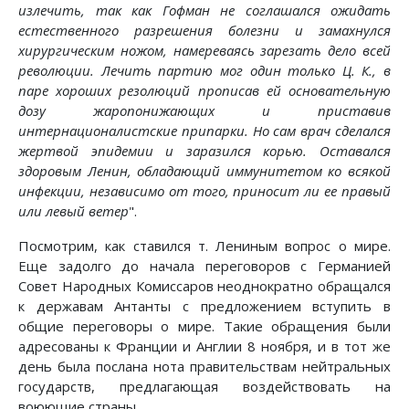
излечить, так как Гофман не соглашался ожидать
естественного разрешения болезни и замахнулся
хирургическим ножом, намереваясь зарезать дело всей
революции. Лечить партию мог один только Ц. К., в
паре хороших резолюций прописав ей основательную
дозу жаропонижающих и приставив
интернационалистские припарки. Но сам врач сделался
жертвой эпидемии и заразился корью. Оставался
здоровым Ленин, обладающий иммунитетом ко всякой
инфекции, независимо от того, приносит ли ее правый
или левый ветер
".
Посмотрим, как ставился т. Лениным вопрос о мире.
Еще задолго до начала переговоров с Германией
Совет Народных Комиссаров неоднократно обращался
к державам Антанты с предложением вступить в
общие переговоры о мире. Такие обращения были
адресованы к Франции и Англии 8 ноября, и в тот же
день была послана нота правительствам нейтральных
государств, предлагающая воздействовать на
воюющие страны.