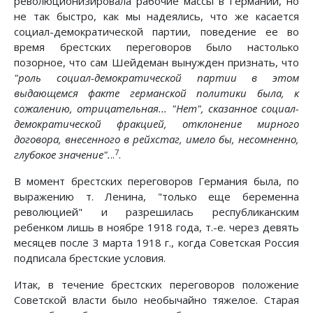
революционизировала рабочие массы в Германии, но
не так быстро, как мы надеялись, что же касается
социал-демократической партии, поведение ее во
время брестских переговоров было настолько
позорное, что сам Шейдеман вынужден признать, что
"роль социал-демократической партии в этом
выдающемся факте германской политики была, к
сожалению, отрицательная... "Нет", сказанное социал-
демократической фракцией, отклонение мирного
договора, внесенного в рейхстаг, имело бы, несомненно,
7
глубокое значение".
..
.
В момент брестских переговоров Германия была, по
выражению т. Ленина, "только еще беременна
революцией" и разрешилась республиканским
ребенком лишь в ноябре 1918 года, т.-е. через девять
месяцев после 3 марта 1918 г., когда Советская Россия
подписала брестские условия.
Итак, в течение брестских переговоров положение
Советской власти было необычайно тяжелое. Старая