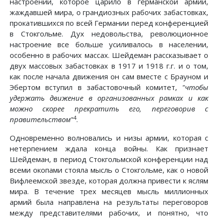
настроении, которое царило в германской армии,
жаждавшей мира, о грандиозных рабочих забастовках,
прокатившихся по всей Германии перед конференцией
в Стокгольме. Дух недовольства, революционное
настроение все больше усиливалось в населении,
особенно в рабочих массах. Шейдеман рассказывает о
двух массовых забастовках в 1917 и 1918 г.г. и о том,
как после начала движения он сам вместе с Брауном и
Эбертом вступил в забастовочный комитет,
"чтобы
удержать движение в организованных рамках и как
можно скорее прекратить его, переговорив с
4
правительством
"
.
Одновременно волновались и низы армии, которая с
нетерпением ждала конца войны. Как признает
Шейдеман, в период Стокгольмской конференции над
всеми окопами стояла мысль о Стокгольме, как о новой
Вифлеемской звезде, которая должна привести к яслям
мира. В течение трех месяцев мысль миллионных
армий была направлена на результаты переговоров
между представителями рабочих, и понятно, что