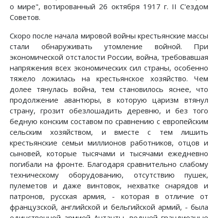
о мире", вотированный 26 октября 1917 г. II С'ездом
Советов.
Скоро после начала мировой войны крестьянские массы
стали обнаруживать утомление войной. При
экономической отсталости России, война, требовавшая
напряжения всех экономических сил страны, особенно
тяжело ложилась на крестьянское хозяйство. Чем
долее тянулась война, тем становилось яснее, что
продолжение авантюры, в которую царизм втянул
страну, грозит обезлошадить деревню, и без того
бедную конским составом по сравнению с европейским
сельским хозяйством, и вместе с тем лишить
крестьянские семьи миллионов работников, отцов и
сыновей, которые тысячами и тысячами ежедневно
погибали на фронте. Благодаря сравнительно слабому
техническому оборудованию, отсутствию пушек,
пулеметов и даже винтовок, нехватке снарядов и
патронов, русская армия, - которая в отличие от
французской, английской и бельгийской армий, - была
единственной армией Антанты, ведшей грандиозные