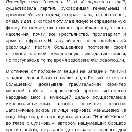
6
Петербургского Совета и Ц. И. К. первого созыва
"
,
существовала партия, руководимая гениальным и
прямолинейным вождем, которая знала, что она хочет,
к чему идет, и которая отлила в ясную и определенную
форму брожение, охватившее преобладающую часть
населения, почти все крестьянство, пролетариат и
армию на фронте. На другой день после октябрьской
революции партия большевиков поставила своей
основной задачей немедленную ликвидацию войны,
не поступаясь в то же время завоеваниями революции.
В отличие от положения вещей на Западе и тактики
западно-европейских социалистов, в России не только
большевики доказывали грабительский характер
мировой войны, направленной против интересов
народных масс и имеющей целью осуществление
империалистических планов правящих классов.
Заграничные эс-эры (в лице Чернова), меньшевики (в
лице Мартова), интернационалисты из "Новой Жизни"
во главе с Сухановым, автором нашумевших брошюр
против войны, неустанно доказывали с первого дня