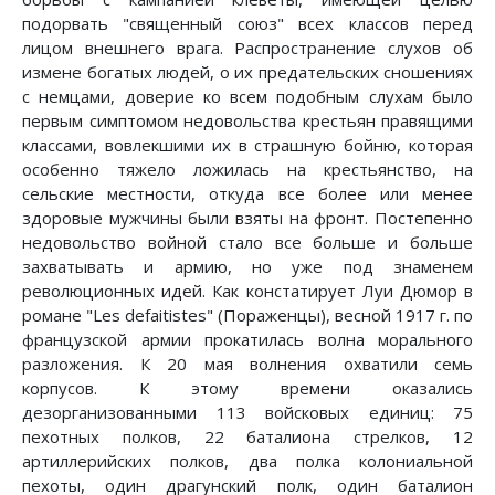
подорвать "священный союз" всех классов перед
лицом внешнего врага. Распространение слухов об
измене богатых людей, о их предательских сношениях
с немцами, доверие ко всем подобным слухам было
первым симптомом недовольства крестьян правящими
классами, вовлекшими их в страшную бойню, которая
особенно тяжело ложилась на крестьянство, на
сельские местности, откуда все более или менее
здоровые мужчины были взяты на фронт. Постепенно
недовольство войной стало все больше и больше
захватывать и армию, но уже под знаменем
революционных идей. Как констатирует Луи Дюмор в
романе "Les defaitistes" (Пораженцы), весной 1917 г. по
французской армии прокатилась волна морального
разложения. К 20 мая волнения охватили семь
корпусов. К этому времени оказались
дезорганизованными 113 войсковых единиц: 75
пехотных полков, 22 баталиона стрелков, 12
артиллерийских полков, два полка колониальной
пехоты, один драгунский полк, один баталион