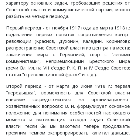
характеру основных задач, требовавших решения от
Советской власти и коммунистической партии, можно
разбить на четыре периода.
Первый период - от ноября 1917 года до марта 1918 г.:
подавление первых попыток сопротивления контр-
революции (Краснов, Духонин, Каледин, Корнилов);
распространение Советской власти из центра на места;
заключение мира с Германией; спор с "левыми
коммунистами", неприемлющими Брестского мира
(речи Вл. Ил. на VII с'езде Р. К. П. и IV С'езде Советов;
статьи "о революционной фразе" и т. д.).
Второй период - от марта до июня 1918 г.: первая
"передышка", возможность для Советской власти
впервые сосредоточиться на организационно-
хозяйственных вопросах; В. И. формулирует основное
положение для понимания особенностей настоящего
момента и вытекающих отсюда задач Советской
власти: "если бы мы захотели теперь продолжать
прежним темпом экспроприировать капитал дальше,