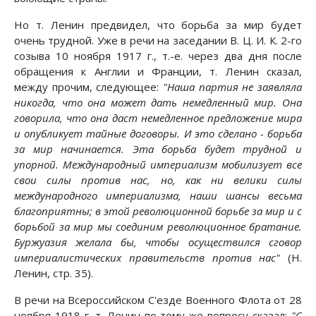
Но т. Ленин предвидел, что борьба за мир будет
очень трудной. Уже в речи на заседании В. Ц. И. К. 2-го
созыва 10 ноября 1917 г., т.-е. через два дня после
обращения к Англии и Франции, т. Ленин сказал,
между прочим, следующее:
"Наша партия не заявляла
никогда, что она может дать немедленный мир. Она
говорила, что она даст немедленное предложение мира
и опубликует тайные договоры. И это сделано - борьба
за мир начинается. Эта борьба будет трудной и
упорной. Международный империализм мобилизует все
свои силы против нас, но, как ни велики силы
международного империализма, наши шансы весьма
благоприятны; в этой революционной борьбе за мир и с
борьбой за мир мы соединим революционное братание.
Буржуазия желала бы, чтобы осуществился сговор
империалистических правительств против нас"
(Н.
Ленин, стр. 35).
В речи на Всероссийском С'езде Военного Флота от 28
ноября 1918 г. т. Ленин по тому же вопросу сказал:
"С