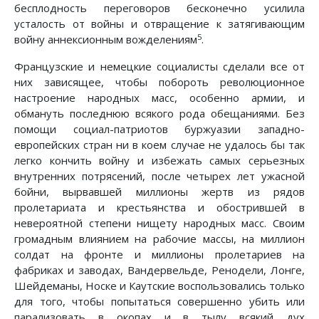
бесплодность переговоров бесконечно усилила
усталость от войны и отвращение к затягивающим
5
войну аннексионным вожделениям
.
Французские и немецкие социалисты сделали все от
них зависящее, чтобы побороть революционное
настроение народных масс, особенно армии, и
обмануть последнюю всякого рода обещаниями. Без
помощи социал-патриотов буржуазии западно-
европейских стран ни в коем случае не удалось бы так
легко кончить войну и избежать самых серьезных
внутренних потрясений, после четырех лет ужасной
бойни, вырвавшей миллионы жертв из рядов
пролетариата и крестьянства и обострившей в
невероятной степени нищету народных масс. Своим
громадным влиянием на рабочие массы, на миллион
солдат на фронте и миллионы пролетариев на
фабриках и заводах, Вандервельде, Ренодели, Лонге,
Шейдеманы, Носке и Каутские воспользовались только
для того, чтобы попытаться совершенно убить или
парализовать в окопах и в тылу всякий дух