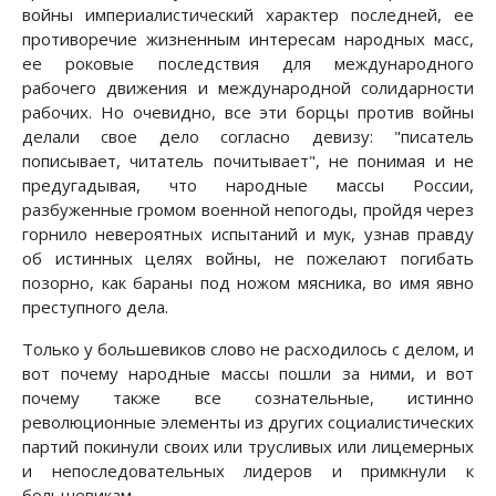
войны империалистический характер последней, ее
противоречие жизненным интересам народных масс,
ее роковые последствия для международного
рабочего движения и международной солидарности
рабочих. Но очевидно, все эти борцы против войны
делали свое дело согласно девизу: "писатель
пописывает, читатель почитывает", не понимая и не
предугадывая, что народные массы России,
разбуженные громом военной непогоды, пройдя через
горнило невероятных испытаний и мук, узнав правду
об истинных целях войны, не пожелают погибать
позорно, как бараны под ножом мясника, во имя явно
преступного дела.
Только у большевиков слово не расходилось с делом, и
вот почему народные массы пошли за ними, и вот
почему также все сознательные, истинно
революционные элементы из других социалистических
партий покинули своих или трусливых или лицемерных
и непоследовательных лидеров и примкнули к
большевикам.