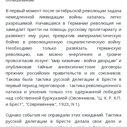
В первый момент после октябрьской революции задача
немедленной ликвидации войны казалась легко
разрешимой. Начавшаяся в Германии революция не
замедлит притти на помощь русскому пролетариату и
развяжет ему руки, превратив империалистическую
бойню в революционную социалистическую войну.
Необходимо только развязать германскую
революцию, как можно энергичнее и громче
провозгласив лозунг: "мир хижинам - война дворцам" и
опубликовав тайные аннексионистские договоры
прежних российских правительств и их союзников.
Такова была тактика русской делегации в Бресте в
первый период переговоров - тактика революционного
натиска и упоения только что одержанной победой
над собственной буржуазией (Овсянников, "Ц. К. Р. К.П.
и Брест", "Современник", 1923, N 1).
Однако события не оправдали этих ожиданий. Тактика
русской делегации в Бресте делала свое дело и