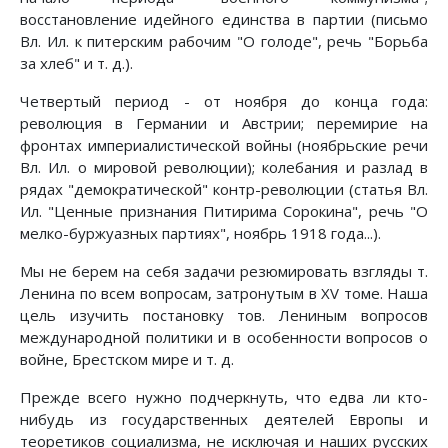
восстановление идейного единства в партии (письмо
Вл. Ил. к питерским рабочим "О голоде", речь "Борьба
за хлеб" и т. д.).
Четвертый период - от ноября до конца года:
революция в Германии и Австрии; перемирие на
фронтах империалистической войны (ноябрьские речи
Вл. Ил. о мировой революции); колебания и разлад в
рядах "демократической" контр-революции (статья Вл.
Ил. "Ценные признания Питирима Сорокина", речь "О
мелко-буржуазных партиях", ноябрь 1918 года...).
Мы не берем на себя задачи резюмировать взгляды т.
Ленина по всем вопросам, затронутым в XV томе. Наша
цель изучить постановку тов. Лениным вопросов
международной политики и в особенности вопросов о
войне, Брестском мире и т. д.
Прежде всего нужно подчеркнуть, что едва ли кто-
нибудь из государственных деятелей Европы и
теоретиков социализма, не исключая и наших русских