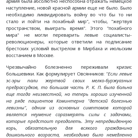
армия была абсолютно неспособна отражать немецкое
наступление, новой красной армии еще не было. Было
необходимо ликвидировать войну во что бы то ни
стало и пойти на похабный мир", чтобы, "жертвуя
пространством, выиграть время". Этого "похабного
мира" не могли переварить левые социалисты-
революционеры, которые ответили на подписание
брестских условий выстрелом в Мирбаха и июльским
восстанием в Москве.
Чрезвычайно болезненно переживали кризис
большевики. Как формулирует Овсянников:
"Если левые
эс-эры пали жертвой своих мелко-буржуазных
предрассудков, то большая часть Р. К. П. была больна
еще тогда неизвестной, но теперь хорошо изученной
на ряде пациентов Коминтерна "детской болезнью
левизны", одним из основных симптомов которой
является неумение соразмерять силы с задачами,
которые предстоит преодолеть. Эту непредвиденную
корь, обязательную для всякого гражданина
дошкольного возраста, необходимо было немедленно