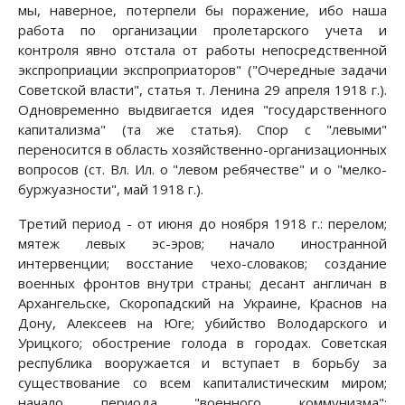
мы, наверное, потерпели бы поражение, ибо наша
работа по организации пролетарского учета и
контроля явно отстала от работы непосредственной
экспроприации экспроприаторов" ("Очередные задачи
Советской власти", статья т. Ленина 29 апреля 1918 г.).
Одновременно выдвигается идея "государственного
капитализма" (та же статья). Спор с "левыми"
переносится в область хозяйственно-организационных
вопросов (ст. Вл. Ил. о "левом ребячестве" и о "мелко-
буржуазности", май 1918 г.).
Третий период - от июня до ноября 1918 г.: перелом;
мятеж левых эс-эров; начало иностранной
интервенции; восстание чехо-словаков; создание
военных фронтов внутри страны; десант англичан в
Архангельске, Скоропадский на Украине, Краснов на
Дону, Алексеев на Юге; убийство Володарского и
Урицкого; обострение голода в городах. Советская
республика вооружается и вступает в борьбу за
существование со всем капиталистическим миром;
начало периода "военного коммунизма";