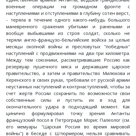
военные операции на громадном фронте с
наступлениями и отступлениями в глубину сотен верст,
- теряла в течение одного какого-нибудь большого
маневренного сражения убитыми и ранеными и
вообще выбывшими из строя солдат, сколько не
теряли англо-французо-бельгийские войска за целые
месяцы окопной войны и пресловутых "победных"
наступлений с продвижениями на два-три километра.
Между тем союзники, рассматривавшие Россию как
резервуар пушечного мяса и державшие царское
правительство, а затем и правительство Милюкова и
Керенского в своих руках, требовали от русской армии
неустанных наступлений и контрнаступлений, чтобы за
счет жертв России сохранить по возможности свои
собственные силы и пустить их в ход для
окончательного удара в подходящий момент. Как
цинично формулировал точку зрения Антанты
французский посол в Петрограде Морис Палеолог (см.
его мемуары "Царская Россия во время мировой
войны") в беседе с Штюрмером, нельзя сравнивать