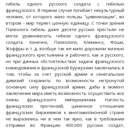
гибель одного русского солдата с гибелью
французского. В первом случае погибает некультурный
человек, от которого мало пользы "цивилизации", во
втором - мир теряет ценную единицу. С точки зрения
Палеолога гибель даже десяти русских крестьян не
могла уравновесить гибели одного французского
солдата. Конечно, Палеологи, Клемансо, Фоши,
Жоффры и т. д. вообще так же мало дорожили жизнью
французского крестьянина и рабочего, как и русского,
но при данных обстоятельствах задача французского
командования и французской буржуазии заключалась в
том, чтобы за счет русской армии и сенегальских
дивизий сохранить по возможности нетронутой
основную силу французской армии, дабы в момент
заключения мира иметь возможность осуществить все
планы французского империализма. Наглость
французских претензий, циничное отношение
французских биржевиков к многомиллионной стране
не выразились ни в чем так ярко, как в требовании
отправки во Францию 400.000 русских солдат,