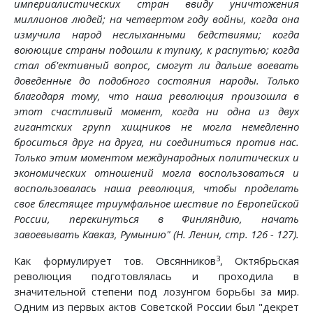
империалистических стран ввиду уничтожения
миллионов людей; на четвертом году войны, когда она
измучила народ неслыханными бедствиями; когда
воюющие страны подошли к тупику, к распутью; когда
стал об'ективный вопрос, смогут ли дальше воевать
доведенные до подобного состояния народы. Только
благодаря тому, что наша революция произошла в
этот счастливый момент, когда ни одна из двух
гигантских групп хищников не могла немедленно
броситься друг на друга, ни соединиться против нас.
Только этим моментом международных политических и
экономических отношений могла воспользоваться и
воспользовалась наша революция, чтобы проделать
свое блестящее триумфальное шествие по Европейской
России, перекинуться в Финляндию, начать
завоевывать Кавказ, Румынию" (Н. Ленин, стр. 126 - 127).
3
Как формулирует тов. Овсянников
, Октябрьская
революция подготовлялась и проходила в
значительной степени под лозунгом борьбы за мир.
Одним из первых актов Советской России был "декрет