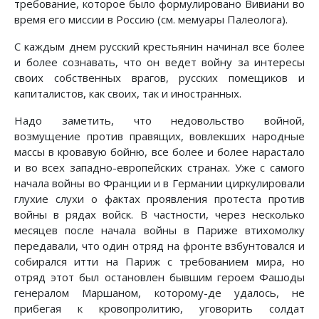
требование, которое было формулировано Вивиани во
время его миссии в Россию (см. мемуары Палеолога).
С каждым днем русский крестьянин начинал все более
и более сознавать, что он ведет войну за интересы
своих собственных врагов, русских помещиков и
капиталистов, как своих, так и иностранных.
Надо заметить, что недовольство войной,
возмущение против правящих, вовлекших народные
массы в кровавую бойню, все более и более нарастало
и во всех западно-европейских странах. Уже с самого
начала войны во Франции и в Германии циркулировали
глухие слухи о фактах проявления протеста против
войны в рядах войск. В частности, через несколько
месяцев после начала войны в Париже втихомолку
передавали, что один отряд на фронте взбунтовался и
собирался итти на Париж с требованием мира, но
отряд этот был остановлен бывшим героем Фашоды
генералом Маршаном, которому-де удалось, не
прибегая к кровопролитию, уговорить солдат