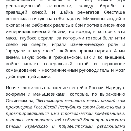
революционной активности, жажду борьбы с
правящей кликой. И шайка ренегатов блестяще
выполнила взятую на себя задачу. Миллионы людей в
окопах и на фабриках рвались в бой против виновников
империалистической бойни, но вожди, в которых эти
массы глубоко верили, за которыми готовы были итти
слепо на смерть, играли изменническую роль и
"продали шпагу свою" злейшим врагам народа. А мы
знаем, какую роль в гражданской, как и во внешней,
войне играет генеральный штаб и верховное
командование - неограниченный руководитель и мозг
действующей армии.
Иначе сложилось положение вещей в России. Наряду с
эс-эрами и меньшевиками, которые, по выражению
Овсянникова,
"беспомощно метались между английским
проконсулом Российской Республики сэром Бьюкененом и
проектировавшейся ими Стокгольмской конференцией,
пытаясь остановить ход событий бонапартистскими
речами Керенского и пацифистскими резолюциями