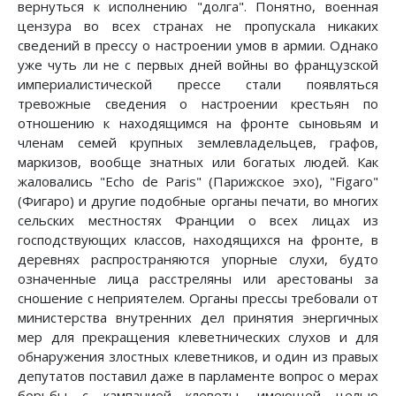
вернуться к исполнению "долга". Понятно, военная
цензура во всех странах не пропускала никаких
сведений в прессу о настроении умов в армии. Однако
уже чуть ли не с первых дней войны во французской
империалистической прессе стали появляться
тревожные сведения о настроении крестьян по
отношению к находящимся на фронте сыновьям и
членам семей крупных землевладельцев, графов,
маркизов, вообще знатных или богатых людей. Как
жаловались "Echo de Paris" (Парижское эхо), "Figaro"
(Фигаро) и другие подобные органы печати, во многих
сельских местностях Франции о всех лицах из
господствующих классов, находящихся на фронте, в
деревнях распространяются упорные слухи, будто
означенные лица расстреляны или арестованы за
сношение с неприятелем. Органы прессы требовали от
министерства внутренних дел принятия энергичных
мер для прекращения клеветнических слухов и для
обнаружения злостных клеветников, и один из правых
депутатов поставил даже в парламенте вопрос о мерах
борьбы с кампанией клеветы, имеющей целью