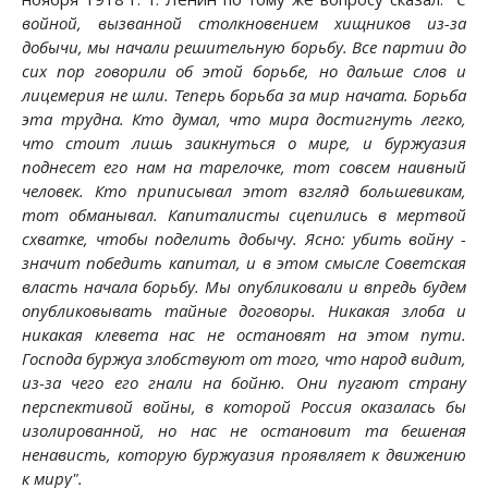
войной, вызванной столкновением хищников из-за
добычи, мы начали решительную борьбу. Все партии до
сих пор говорили об этой борьбе, но дальше слов и
лицемерия не шли. Теперь борьба за мир начата. Борьба
эта трудна. Кто думал, что мира достигнуть легко,
что стоит лишь заикнуться о мире, и буржуазия
поднесет его нам на тарелочке, тот совсем наивный
человек. Кто приписывал этот взгляд большевикам,
тот обманывал. Капиталисты сцепились в мертвой
схватке, чтобы поделить добычу. Ясно: убить войну -
значит победить капитал, и в этом смысле Советская
власть начала борьбу. Мы опубликовали и впредь будем
опубликовывать тайные договоры. Никакая злоба и
никакая клевета нас не остановят на этом пути.
Господа буржуа злобствуют от того, что народ видит,
из-за чего его гнали на бойню. Они пугают страну
перспективой войны, в которой Россия оказалась бы
изолированной, но нас не остановит та бешеная
ненависть, которую буржуазия проявляет к движению
к миру".