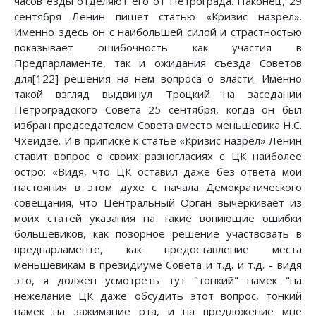
часов езды отделяют его от Петрограда. Наконец, 29
сентября Ленин пишет статью «Кризис назрел».
Именно здесь он с наибольшей силой и страстностью
показывает ошибочность как участия в
Предпарламенте, так и ожидания съезда Советов
для[122] решения на нем вопроса о власти. Именно
такой взгляд выдвинул Троцкий на заседании
Петроградского Совета 25 сентября, когда он был
избран председателем Совета вместо меньшевика Н.С.
Чхеидзе. И в приписке к статье «Кризис назрел» Ленин
ставит вопрос о своих разногласиях с ЦК наиболее
остро: «Видя, что ЦК оставил даже без ответа мои
настояния в этом духе с начала Демократического
совещания, что Центральный Орган вычеркивает из
моих статей указания на такие вопиющие ошибки
большевиков, как позорное решение участвовать в
предпарламенте, как предоставление места
меньшевикам в президиуме Совета и т.д. и т.д. - видя
это, я должен усмотреть тут "тонкий" намек "на
нежелание ЦК даже обсудить этот вопрос, тонкий
намек на зажимание рта, и на предложение мне