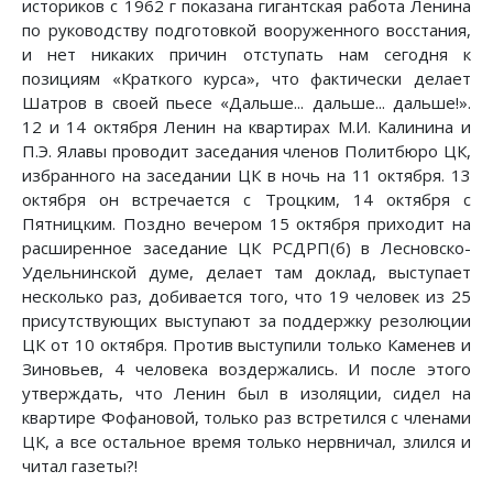
историков с 1962 г показана гигантская работа Ленина
по руководству подготовкой вооруженного восстания,
и нет никаких причин отступать нам сегодня к
позициям «Краткого курса», что фактически делает
Шатров в своей пьесе «Дальше... дальше... дальше!».
12 и 14 октября Ленин на квартирах М.И. Калинина и
П.Э. Ялавы проводит заседания членов Политбюро ЦК,
избранного на заседании ЦК в ночь на 11 октября. 13
октября он встречается с Троцким, 14 октября с
Пятницким. Поздно вечером 15 октября приходит на
расширенное заседание ЦК РСДРП(б) в Лесновско-
Удельнинской думе, делает там доклад, выступает
несколько раз, добивается того, что 19 человек из 25
присутствующих выступают за поддержку резолюции
ЦК от 10 октября. Против выступили только Каменев и
Зиновьев, 4 человека воздержались. И после этого
утверждать, что Ленин был в изоляции, сидел на
квартире Фофановой, только раз встретился с членами
ЦК, а все остальное время только нервничал, злился и
читал газеты?!