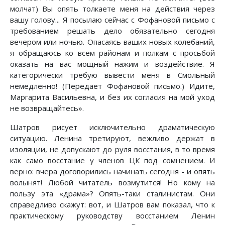
молчат) Вы опять толкаете меня на действия через
вашу голову... Я посылаю сейчас с Фофановой письмо с
требованием решать дело обязательно сегодня
вечером или ночью. Опасаясь ваших новых колебаний,
я обращаюсь ко всем районам и полкам с просьбой
оказать на вас мощный нажим и воздействие. Я
категорически требую вывести меня в Смольный
немедленно! (Передает Фофановой письмо.) Идите,
Маргарита Васильевна, и без их согласия на мой уход
не возвращайтесь».
Шатров рисует исключительно драматическую
ситуацию. Ленина третируют, вежливо держат в
изоляции, не допускают до руля восстания, в то время
как само восстание у членов ЦК под сомнением. И
верно: вчера договорились начинать сегодня - и опять
волынят! Любой читатель возмутится! Но кому на
пользу эта «драма»? Опять-таки сталинистам. Они
справедливо скажут: вот, и Шатров вам показал, что к
практическому руководству восстанием Ленин