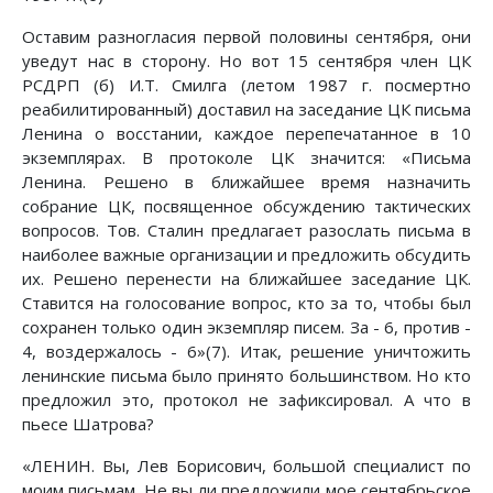
Оставим разногласия первой половины сентября, они
уведут нас в сторону. Но вот 15 сентября член ЦК
РСДРП (б) И.Т. Смилга (летом 1987 г. посмертно
реабилитированный) доставил на заседание ЦК письма
Ленина о восстании, каждое перепечатанное в 10
экземплярах. В протоколе ЦК значится: «Письма
Ленина. Решено в ближайшее время назначить
собрание ЦК, посвященное обсуждению тактических
вопросов. Тов. Сталин предлагает разослать письма в
наиболее важные организации и предложить обсудить
их. Решено перенести на ближайшее заседание ЦК.
Ставится на голосование вопрос, кто за то, чтобы был
сохранен только один экземпляр писем. За - 6, против -
4, воздержалось - 6»(7). Итак, решение уничтожить
ленинские письма было принято большинством. Но кто
предложил это, протокол не зафиксировал. А что в
пьесе Шатрова?
«ЛЕНИН. Вы, Лев Борисович, большой специалист по
моим письмам. Не вы ли предложили мое сентябрьское