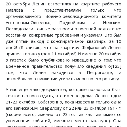
20 октября Ленин встретился на квартире рабочего
Павлова с представителями только что
организованного Военно-революционного комитета
Антоновым-Овсеенко, Подвойским и Невским.
Последовали точные расспросы о военной подготовке
восстания, конкретные требования и указания. Это был
уже пятый выход с конспиративной квартиры за 10
дней! (Я считаю, что на квартиру Фофановой Ленин
пришел только утром 11 октября!) И именно 20 октября
в газетах было опубликовано извещение о том: что
Временное правительство получило сведения о[123]
том, что Ленин находится в Петрограде, и
потребовало от милиции усилить меры по его розыску.
У нас еще мало документов, которые позволили бы с
точностью воссоздать, что именно делал Ленин в дни
21-23 октября. Собственно, пока известна только одна
его записка Я.М. Свердлову от 22 или 23 октября 1917 г.
(скорее всего, именно от 23-го, так как там имеются
упоминания событий, имевших место накануне). Она
кончается словами: «Наступать изо всех сил, и мы