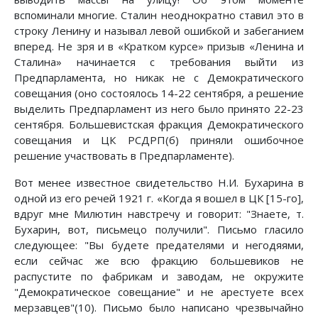
вспоминали многие. Сталин неоднократно ставил это в
строку Ленину и называл левой ошибкой и забеганием
вперед. Не зря и в «Кратком курсе» призыв «Ленина и
Сталина» начинается с требования выйти из
Предпарламента, но никак не с Демократического
совещания (оно состоялось 14-22 сентября, а решение
выделить Предпарламент из него было принято 22-23
сентября. Большевистская фракция Демократического
совещания и ЦК РСДРП(б) приняли ошибочное
решение участвовать в Предпарламенте).
Вот менее известное свидетельство Н.И. Бухарина в
одной из его речей 1921 г. «Когда я вошел в ЦК [15-го],
вдруг мне Милютин навстречу и говорит: "Знаете, т.
Бухарин, вот, письмецо получили". Письмо гласило
следующее: "Вы будете предателями и негодяями,
если сейчас же всю фракцию большевиков не
распустите по фабрикам и заводам, не окружите
"Демократическое совещание" и не арестуете всех
мерзавцев"(10). Письмо было написано чрезвычайно