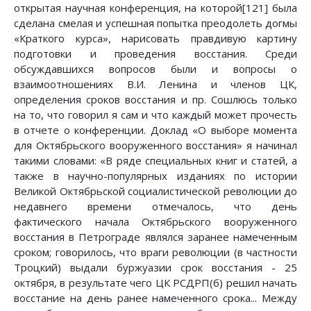
открытая научная конференция, на которой[121] была
сделана смелая и успешная попытка преодолеть догмы
«Краткого курса», нарисовать правдивую картину
подготовки и проведения восстания. Среди
обсуждавшихся вопросов были и вопросы о
взаимоотношениях В.И. Ленина и членов ЦК,
определения сроков восстания и пр. Сошлюсь только
на то, что говорил я сам и что каждый может прочесть
в отчете о конференции. Доклад «О выборе момента
для Октябрьского вооруженного восстания» я начинал
такими словами: «В ряде специальных книг и статей, а
также в научно-популярных изданиях по истории
Великой Октябрьской социалистической революции до
недавнего времени отмечалось, что день
фактического начала Октябрьского вооруженного
восстания в Петрограде являлся заранее намеченным
сроком; говорилось, что враги революции (в частности
Троцкий) выдали буржуазии срок восстания - 25
октября, в результате чего ЦК РСДРП(б) решил начать
восстание на день ранее намеченного срока... Между