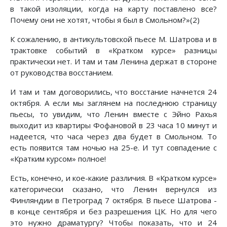
в такой изоляции, когда на карту поставлено все?
Почему они не хотят, чтобы я был в Смольном?»(2)
К сожалению, в антикультовской пьесе М. Шатрова и в
трактовке событий в «Кратком курсе» разницы
практически нет. И там и там Ленина держат в стороне
от руководства восстанием.
И там и там договорились, что восстание начнется 24
октября. А если мы заглянем на последнюю страницу
пьесы, то увидим, что Ленин вместе с Эйно Рахья
выходит из квартиры Фофановой в 23 часа 10 минут и
надеется, что часа через два будет в Смольном. То
есть появится там ночью на 25-е. И тут совпадение с
«Кратким курсом» полное!
Есть, конечно, и кое-какие различия. В «Кратком курсе»
категорически сказано, что Ленин вернулся из
Финляндии в Петроград 7 октября. В пьесе Шатрова -
в конце сентября и без разрешения ЦК. Но для чего
это нужно драматургу? Чтобы показать, что и 24