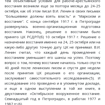
тем объективные условия для рабоче-крестьянского
восстания возникли еще за полтора месяца до 24-25
октября, как об этом писал В.И. Ленин в своих письмах
"Большевики должны взять власть" и "Марксизм и
восстание". С конца сентября 1917 г. в Петрограде
развернулась военно-организационная подготовка
восстания. Наконец, решение о восстании было
принято ЦК РСДРП(б) 10 октября 1917 г. Решение о
назначении восстания именно на 24, 25 октября или на
какую-либо другую точную дату ЦК не принимал. В.И.
Ленин считал, что каждый день промедления с
восстанием уменьшает его шансы на успех. Поэтому
вопрос о том, почему восстание началось только спустя
40 дней после ленинских писем и спустя две недели
после принятия ЦК решения о его организации,
заслуживает самостоятельного исследования»(5). И
исследование это проведено и в упомянутом докладе,
и еще в одном выступлении в той же книге, в
двухтомнике «Октябрьское вооруженное восстание.
Семнадцатый год в Петрограде», в работах 1977 и
1987 гг.(6)