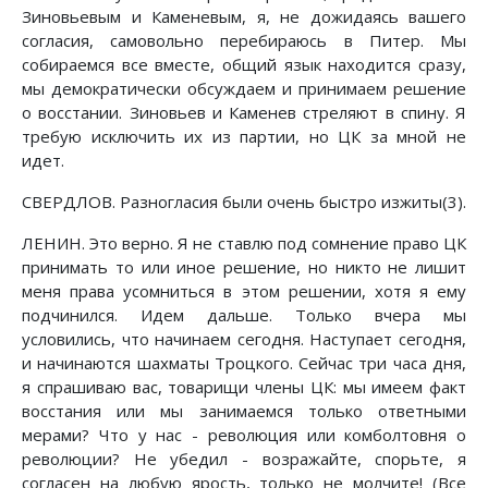
Зиновьевым и Каменевым, я, не дожидаясь вашего
согласия, самовольно перебираюсь в Питер. Мы
собираемся все вместе, общий язык находится сразу,
мы демократически обсуждаем и принимаем решение
о восстании. Зиновьев и Каменев стреляют в спину. Я
требую исключить их из партии, но ЦК за мной не
идет.
СВЕРДЛОВ. Разногласия были очень быстро изжиты(3).
ЛЕНИН. Это верно. Я не ставлю под сомнение право ЦК
принимать то или иное решение, но никто не лишит
меня права усомниться в этом решении, хотя я ему
подчинился. Идем дальше. Только вчера мы
условились, что начинаем сегодня. Наступает сегодня,
и начинаются шахматы Троцкого. Сейчас три часа дня,
я спрашиваю вас, товарищи члены ЦК: мы имеем факт
восстания или мы занимаемся только ответными
мерами? Что у нас - революция или комболтовня о
революции? Не убедил - возражайте, спорьте, я
согласен на любую ярость, только не молчите! (Все