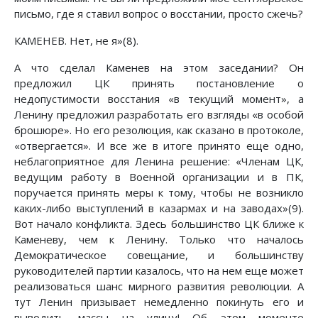
письмо, где я ставил вопрос о восстании, просто сжечь?
КАМЕНЕВ. Нет, не я»(8).
А что сделал Каменев на этом заседании? Он
предложил ЦК принять постановление о
недопустимости восстания «в текущий момент», а
Ленину предложил разработать его взгляды «в особой
брошюре». Но его резолюция, как сказано в протоколе,
«отвергается». И все же в итоге принято еще одно,
неблагоприятное для Ленина решение: «Членам ЦК,
ведущим работу в Военной организации и в ПК,
поручается принять меры к тому, чтобы не возникло
каких-либо выступлений в казармах и на заводах»(9).
Вот начало конфликта. Здесь большинство ЦК ближе к
Каменеву, чем к Ленину. Только что началось
Демократическое совещание, и большинству
руководителей партии казалось, что на нем еще может
реализоваться шанс мирного развития революции. А
тут Ленин призывает немедленно покинуть его и
выводить массы на улицу! Об этом моменте