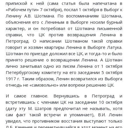
припиской к ней (сама статья была напечатана в
«Рабочем пути» 7 октября), послал 1 октября в Выборг к
Ленину А.В. Шотмана. По воспоминаниям Шотмана,
объяснения его с Лениным в Выборге носили бурный
характер, и он потребовал от Шотмана письменной
справки, что ЦК против возвращения Ленина в
Петроград. О написании Шотманом такой справки
говорит и хозяин квартиры Ленина в Выборге Латука.
Шотман по приезде доложил все ЦК, и тогда-то и было
принято решение о возвращении Ленина. А Шотман
лично зачитывал одно из писем Ленина от 1 октября
Петербургскому комитету на его заседании 5 октября
1917 г. Таким образом, Ленин возвратился из Выборга
отнюдь не «самовольно» или вопреки решению ЦК.
И самое главное. Вернувшись в Петроград и
встретившись с членами ЦК на заседании 10 октября
(дату эту М. Шатров предпочитал не называть, хотя
сам факт такой встречи и упоминает), В.И. Ленин
увидел, что противником восстания выступают только
Л.Б. Каменев и переметнувшийся в этот момент на его