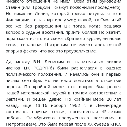
никакого отношения не имел. Всем этим руководил
Сталин (или Троцкий - скажут поклонники последнего).
Но никак не Ленин, который только петушился то в
Финляндии, то на квартире у Фофановой, а в Смольный
все же без разрешения ЦК тогда, когда решался
вопрос о судьбе восстания, прийти боялся! Но хватит,
пора сказать, что ни схема «Краткого курса», ни новая
схема, созданная Шатровым, не имеют достаточной
опоры в фактах, что все это преувеличение.
Да, между В.И. Лениным и значительным числом
членов ЦК РСДРП(б) были разногласия в оценке
политического положения. И начались они в первых
числах сентября. Но не надо ломиться в открытые
ворота. По крайней мере этот вопрос был решен
нашей исторической наукой в точном соответствии с
фактами, И решен давно. По крайней мере 20 лет
назад. Еще 13-16 ноября 1962 г. в Ленинграде
состоялась научная сессия, посвященная 45-летию
победы Октябрьского вооруженного восстания в
Петрограде(4). Это была первая после XX съезда КПСС