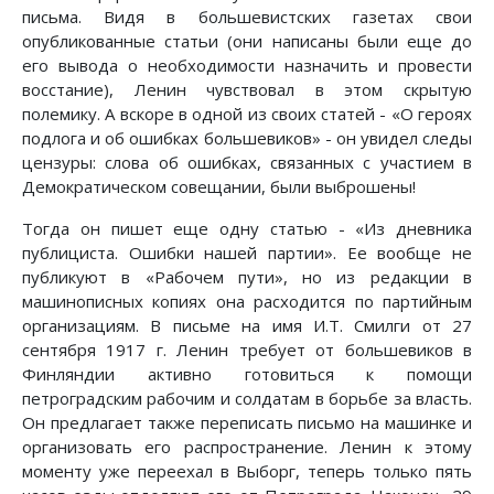
письма. Видя в большевистских газетах свои
опубликованные статьи (они написаны были еще до
его вывода о необходимости назначить и провести
восстание), Ленин чувствовал в этом скрытую
полемику. А вскоре в одной из своих статей - «О героях
подлога и об ошибках большевиков» - он увидел следы
цензуры: слова об ошибках, связанных с участием в
Демократическом совещании, были выброшены!
Тогда он пишет еще одну статью - «Из дневника
публициста. Ошибки нашей партии». Ее вообще не
публикуют в «Рабочем пути», но из редакции в
машинописных копиях она расходится по партийным
организациям. В письме на имя И.Т. Смилги от 27
сентября 1917 г. Ленин требует от большевиков в
Финляндии активно готовиться к помощи
петроградским рабочим и солдатам в борьбе за власть.
Он предлагает также переписать письмо на машинке и
организовать его распространение. Ленин к этому
моменту уже переехал в Выборг, теперь только пять