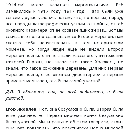
1914-ом) могли казаться маргинальными. Всё
изменилось к 1917 году. 1917 год – это были уже
совсем другие условия, потому что, во-первых, народ,
все народы катастрофически устали от войны, от её
окопного характера, от её кровавейших жертв… Вот мы
сейчас все вольно сравниваем со Второй мировой, нам
сложно себя почувствовать в том историческом
моменте, но тогда люди ещё не видели Второй
мировой войны, они не знали массового уничтожения
жителей Европы, не знали, что такое Холокост, не
знали, что такое сожжение деревень. Для них Первая
мировая война, с её окопной дизентерией и первым
применением газов, она была самой ужасной.
Д.П.
В общем-то, она, по всей видимости, и была
ужасной.
Егор Яковлев.
Нет, она безусловно была, Вторая была
ещё ужаснее, но Первая мировая война безусловно
была ужасной. Мы и раньше об этом говорили, стоит
ещё раз повторить, что практически нет в мировой