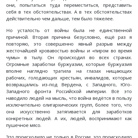
они, попытаться туда переместиться, представить
себя в тех обстоятельствах. А в тех обстоятельствах
действительно чем дальше, тем было тяжелее.
Но усталость от войны была не единственной
причиной. Вторая причина безусловно, ещё раз я
повторяю, это совершенно явный разрыв между
жесточайшей кровавостью войны и «пиром во время
чумы» в тылу. Он происходил во всех странах.
Огромные заработки буржуазии, которые буржуазия
вполне наглядно тратила на глазах нищающих
рабочих, голодающих крестьян, инвалидов, которые
возвращались из-под Вердена, с Западного, Юго-
Западного фронта Российской империи. Всё это
наводило людей на мысль, что война ведётся в пользу
исключительно олигархических групп, более того, что
она искусственно затягивается для заработков
конкретных людей. А их, людей, воспринимают как
пушечное мясо.
Это происходило не только в России, это происходило