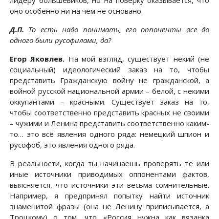
лидеру большевиков, но на поверку оказывается, что
оно особенно ни на чём не основано.
Д.П.
То есть надо понимать, его оппоненты все до
одного были русофилами, да?
Егор Яковлев.
На мой взгляд, существует некий (не
социальный) идеологический заказ на то, чтобы
представить Гражданскую войну не гражданской, а
войной русской национальной армии – белой, с некими
оккупантами – красными. Существует заказ на то,
чтобы соответственно представить красных не своими
– чужими и Ленина представить соответственно каким-
то… это всё явления одного ряда: немецкий шпион и
русофоб, это явления одного ряда.
В реальности, когда ты начинаешь проверять те или
иные источники приводимых оппонентами фактов,
выясняется, что источники эти весьма сомнительные.
Например, я предпринял попытку найти источник
знаменитой фразы (она не Ленину приписывается, а
Троцкому) о том, что «Россия нужна как вязанка