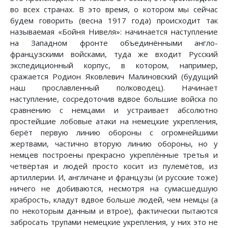
во всех странах. В это время, о котором мы сейчас
будем говорить (весна 1917 года) происходит так
называемая «Бойня Нивеля»: начинается наступление
на Западном фронте объединёнными англо-
французскими войсками, туда же входит Русский
экспедиционный корпус, в котором, например,
сражается Родион Яковлевич Малиновский (будущий
наш прославленный полководец). Начинает
наступление, сосредоточив вдвое большие войска по
сравнению с немцами и устраивает абсолютно
простейшие лобовые атаки на немецкие укрепления,
берёт первую линию обороны с огромнейшими
жертвами, частично вторую линию обороны, но у
немцев построены прекрасно укреплённые третья и
четвёртая и людей просто косит из пулемётов, из
артиллерии. И, англичане и французы (и русские тоже)
ничего не добиваются, несмотря на сумасшедшую
храбрость, кладут вдвое больше людей, чем немцы (а
по некоторым данным и втрое), фактически пытаются
забросать трупами немецкие укрепления, у них это не