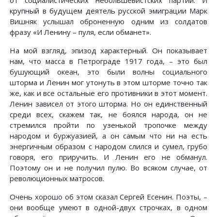
от социалистических небольшевистских партий. И
крупный в будущем деятель русской эмиграции Марк
Вишняк услышал оброненную одним из солдатов
фразу «И Ленину – пуля, если обманет».
На мой взгляд, эпизод характерный. Он показывает
нам, что масса в Петрограде 1917 года, – это был
бушующий океан, это были волны социального
шторма и Ленин мог утонуть в этом шторме точно так
же, как и все остальные его противники в этот момент.
Ленин зависел от этого шторма. Но он единственный
среди всех, скажем так, не боялся народа, он не
стремился пройти по узенькой тропочке между
народом и буржуазией, а он самым что ни на есть
энергичным образом с народом слился и сумел, грубо
говоря, его приручить. И Ленин его не обманул.
Поэтому он и не получил пулю. Во всяком случае, от
революционных матросов.
Очень хорошо об этом сказал Сергей Есенин. Поэты, –
они вообще умеют в одной-двух строчках, в одном