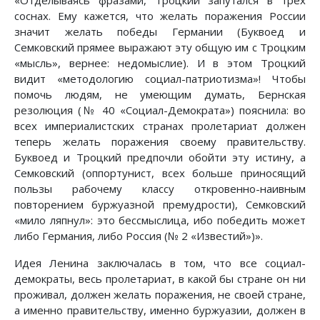
«Отделываясь фразами, Троцкий запутался в трёх
соснах. Ему кажется, что желать поражения России
значит желать победы Германии (Буквоед и
Семковский прямее выражают эту общую им с Троцким
«мысль», вернее: недомыслие). И в этом Троцкий
видит «методологию социал-патриотизма»! Чтобы
помочь людям, не умеющим думать, Бернская
резолюция (№ 40 «Социал-Демократа») пояснила: во
всех империалистских странах пролетариат должен
теперь желать поражения своему правительству.
Буквоед и Троцкий предпочли обойти эту истину, а
Семковский (оппортунист, всех больше приносящий
пользы рабочему классу откровенно-наивным
повторением буржуазной премудрости), Семковский
«мило ляпнул»: это бессмыслица, ибо победить может
либо Германия, либо Россия (№ 2 «Известий»)».
Идея Ленина заключалась в том, что все социал-
демократы, весь пролетариат, в какой бы стране он ни
проживал, должен желать поражения, не своей стране,
а именно правительству, именно буржуазии, должен в