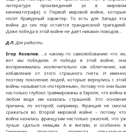
литературе произведений (и в мировом
кинематографе) о Первой мировой войне, которые
носят бравурный характер. То есть для Запада эта
война до сих пор остаётся грандиозной трагедией.
Даже победа в этой войне не даёт никаких поводов…
Д.П.
Для радости.
Егор Яковлев.
…к какому-то самолюбованию что ли,
вот мы победили. И победа в этой войне, она
воспринималась исключительно как облегчение, как
избавление от этого страшного гнёта. И именно
поэтому поколение людей, которые вернулись с этой
войны называется «потерянным», потому что они были
настолько глубоко травмированы в Европе, что война в
любом виде им казалась страшной. Это основная
причина, по которой, например, Франция не смогла
сражаться во Второй мировой войне – потому что
война казалась французам настолько ужасной, что уж
лучше сдаться немцам. А в Англии, и особенно в
Германии, пришлось провести специальные