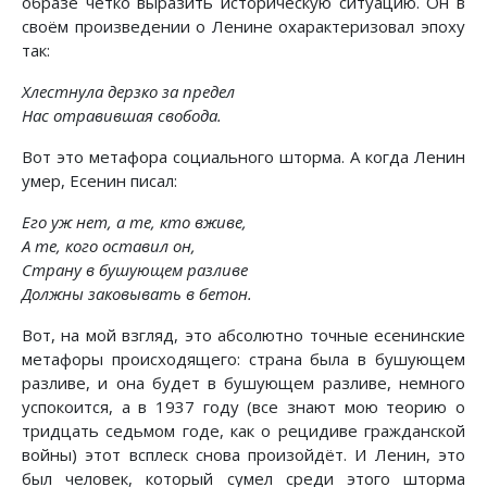
образе чётко выразить историческую ситуацию. Он в
своём произведении о Ленине охарактеризовал эпоху
так:
Хлестнула дерзко за предел
Нас отравившая свобода.
Вот это метафора социального шторма. А когда Ленин
умер, Есенин писал:
Его уж нет, а те, кто вживе,
А те, кого оставил он,
Страну в бушующем разливе
Должны заковывать в бетон.
Вот, на мой взгляд, это абсолютно точные есенинские
метафоры происходящего: страна была в бушующем
разливе, и она будет в бушующем разливе, немного
успокоится, а в 1937 году (все знают мою теорию о
тридцать седьмом годе, как о рецидиве гражданской
войны) этот всплеск снова произойдёт. И Ленин, это
был человек, который сумел среди этого шторма