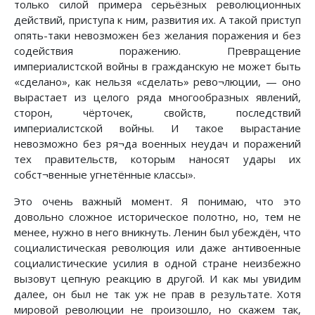
только силой примера серьёзных революционных
действий, приступа к ним, развития их. А такой приступ
опять-таки невозможен без желания поражения и без
содействия поражению. Превращение
империалистской войны в гражданскую не может быть
«сделано», как нельзя «сделать» рево¬люции, — оно
вырастает из целого ряда многообразных явлений,
сторон, чёрточек, свойств, последствий
империалистской войны. И такое вырастание
невозможно без ря¬да военных неудач и поражений
тех правительств, которым наносят удары их
собст¬венные угнетённые классы».
Это очень важный момент. Я понимаю, что это
довольно сложное историческое полотно, но, тем не
менее, нужно в него вникнуть. Ленин был убеждён, что
социалистическая революция или даже антивоенные
социалистические усилия в одной стране неизбежно
вызовут цепную реакцию в другой. И как мы увидим
далее, он был не так уж не прав в результате. Хотя
мировой революции не произошло, но скажем так,