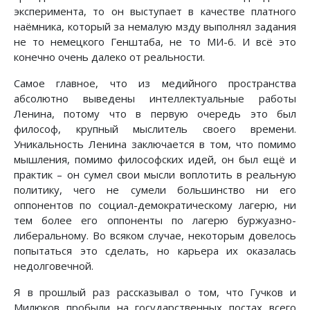
эксперимента, то он выступает в качестве платного
наёмника, который за немалую мзду выполнял задания
не то немецкого Генштаба, не то МИ-6. И всё это
конечно очень далеко от реальности.
Самое главное, что из медийного пространства
абсолютно выведены интеллектуальные работы
Ленина, потому что в первую очередь это был
философ, крупный мыслитель своего времени.
Уникальность Ленина заключается в том, что помимо
мышления, помимо философских идей, он был ещё и
практик – он сумел свои мысли воплотить в реальную
политику, чего не сумели большинство ни его
оппонентов по социал-демократическому лагерю, ни
тем более его оппоненты по лагерю буржуазно-
либеральному. Во всяком случае, некоторым довелось
попытаться это сделать, но карьера их оказалась
недолговечной.
Я в прошлый раз рассказывал о том, что Гучков и
Милюков пробыли на государственных постах всего