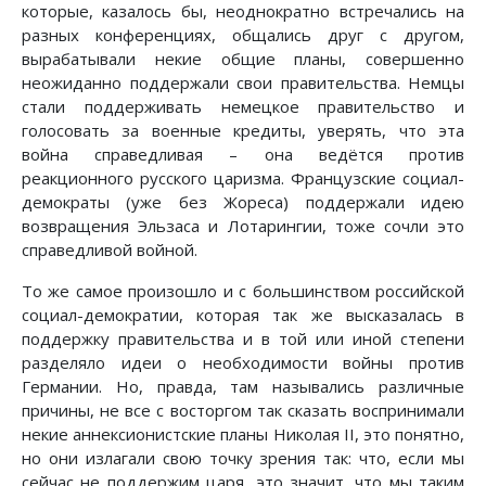
которые, казалось бы, неоднократно встречались на
разных конференциях, общались друг с другом,
вырабатывали некие общие планы, совершенно
неожиданно поддержали свои правительства. Немцы
стали поддерживать немецкое правительство и
голосовать за военные кредиты, уверять, что эта
война справедливая – она ведётся против
реакционного русского царизма. Французские социал-
демократы (уже без Жореса) поддержали идею
возвращения Эльзаса и Лотарингии, тоже сочли это
справедливой войной.
То же самое произошло и с большинством российской
социал-демократии, которая так же высказалась в
поддержку правительства и в той или иной степени
разделяло идеи о необходимости войны против
Германии. Но, правда, там назывались различные
причины, не все с восторгом так сказать воспринимали
некие аннексионистские планы Николая II, это понятно,
но они излагали свою точку зрения так: что, если мы
сейчас не поддержим царя, это значит, что мы таким