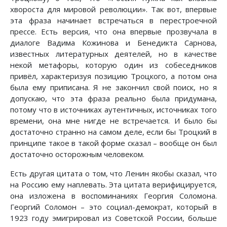
хвороста для мировой революции». Так вот, впервые
эта фраза начинает встречаться в перестроечной
прессе. Есть версия, что она впервые прозвучала в
диалоге Вадима Кожинова и Бенедикта Сарнова,
известных литературных деятелей, но в качестве
некой метафоры, которую один из собеседников
привёл, характеризуя позицию Троцкого, а потом она
была ему приписана. Я не закончил свой поиск, но я
допускаю, что эта фраза реально была придумана,
потому что в источниках аутентичных, источниках того
времени, она мне нигде не встречается. И было бы
достаточно странно на самом деле, если бы Троцкий в
принципе такое в такой форме сказал – вообще он был
достаточно осторожным человеком.
Есть другая цитата о том, что Ленин якобы сказал, что
на Россию ему наплевать. Эта цитата верифицируется,
она изложена в воспоминаниях Георгия Соломона.
Георгий Соломон – это социал-демократ, который в
1923 году эмигрировал из Советской России, больше