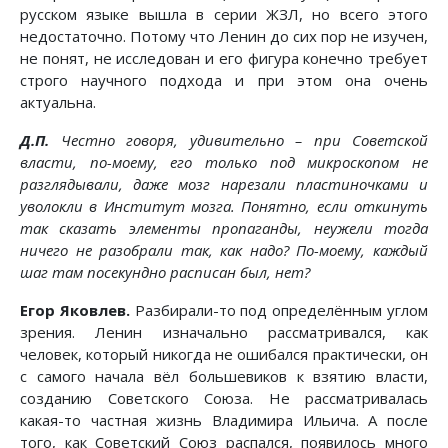
русском языке вышла в серии ЖЗЛ, но всего этого
недостаточно. Потому что Ленин до сих пор не изучен,
не понят, не исследован и его фигура конечно требует
строго научного подхода и при этом она очень
актуальна.
Д.П.
Честно говоря, удивительно – при Советской
власти, по-моему, его только под микроскопом не
разглядывали, даже мозг нарезали пластиночками и
уволокли в Институт мозга. Понятно, если откинуть
так сказать элементы пропаганды, неужели тогда
ничего не разобрали так, как надо? По-моему, каждый
шаг там посекундно расписан был, нет?
Егор Яковлев.
Разбирали-то под определённым углом
зрения. Ленин изначально рассматривался, как
человек, который никогда не ошибался практически, он
с самого начала вёл большевиков к взятию власти,
созданию Советского Союза. Не рассматривалась
какая-то частная жизнь Владимира Ильича. А после
того, как Советский Союз распался, появилось много