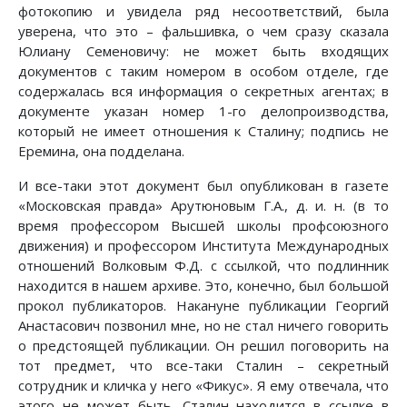
фотокопию и увидела ряд несоответствий, была
уверена, что это – фальшивка, о чем сразу сказала
Юлиану Семеновичу: не может быть входящих
документов с таким номером в особом отделе, где
содержалась вся информация о секретных агентах; в
документе указан номер 1-го делопроизводства,
который не имеет отношения к Сталину; подпись не
Еремина, она подделана.
И все-таки этот документ был опубликован в газете
«Московская правда» Арутюновым Г.А., д. и. н. (в то
время профессором Высшей школы профсоюзного
движения) и профессором Института Международных
отношений Волковым Ф.Д. с ссылкой, что подлинник
находится в нашем архиве. Это, конечно, был большой
прокол публикаторов. Накануне публикации Георгий
Анастасович позвонил мне, но не стал ничего говорить
о предстоящей публикации. Он решил поговорить на
тот предмет, что все-таки Сталин – секретный
сотрудник и кличка у него «Фикус». Я ему отвечала, что
этого не может быть. Сталин находится в ссылке в