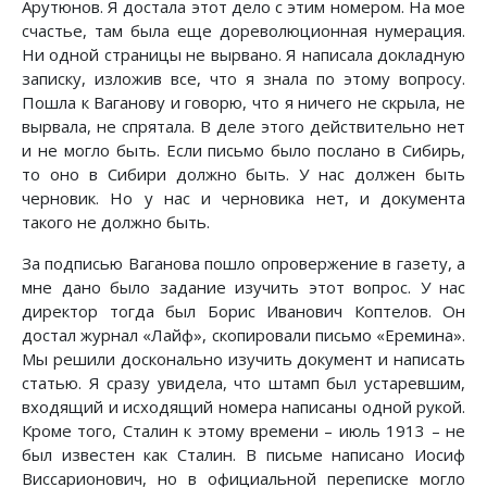
Арутюнов. Я достала этот дело с этим номером. На мое
счастье, там была еще дореволюционная нумерация.
Ни одной страницы не вырвано. Я написала докладную
записку, изложив все, что я знала по этому вопросу.
Пошла к Ваганову и говорю, что я ничего не скрыла, не
вырвала, не спрятала. В деле этого действительно нет
и не могло быть. Если письмо было послано в Сибирь,
то оно в Сибири должно быть. У нас должен быть
черновик. Но у нас и черновика нет, и документа
такого не должно быть.
За подписью Ваганова пошло опровержение в газету, а
мне дано было задание изучить этот вопрос. У нас
директор тогда был Борис Иванович Коптелов. Он
достал журнал «Лайф», скопировали письмо «Еремина».
Мы решили досконально изучить документ и написать
статью. Я сразу увидела, что штамп был устаревшим,
входящий и исходящий номера написаны одной рукой.
Кроме того, Сталин к этому времени – июль 1913 – не
был известен как Сталин. В письме написано Иосиф
Виссарионович, но в официальной переписке могло