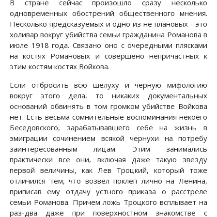
В стране сейчас произошло сразу несколько
одновременных обострений общественного мнения.
Несколько предсказуемых и одно из не плановых - это
холивар вокруг убийства семьи гражданина Романова в
июле 1918 года. Связано оно с очередными плясками
на костях Романовых и совершено непричастных к
этим костям костях Войкова.
Если отбросить всю шелуху и черную мифологию
вокруг этого дела, то никаких документальных
оснований обвинять в том громком убийстве Войкова
нет. Есть весьма сомнительные воспоминания некоего
Беседовского, зарабатывавшего себе на жизнь в
эмиграции сочинением всякой чернухи на потребу
заинтересованным лицам. Этим занимались
практически все они, включая даже такую звезду
первой величины, как Лев Троцкий, который тоже
отличился тем, что возвел поклеп лично на Ленина,
приписав ему отдачу устного приказа о расстреле
семьи Романова. Причем ложь Троцкого всплывает на
раз-два даже при поверхностном знакомстве с