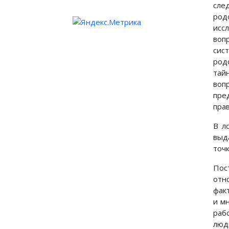
сле
род
исс
воп
сис
род
тай
воп
пре
пра
В л
выд
точ
Пос
отн
фак
и м
раб
люд