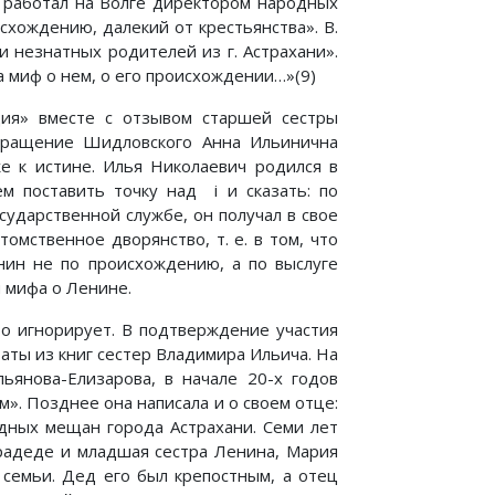
, работал на Волге директором народных
схождению, далекий от крестьянства». В.
 незнатных родителей из г. Астрахани».
а миф о нем, о его происхождении…»(9)
ция» вместе с отзывом старшей сестры
обращение Шидловского Анна Ильинична
е к истине. Илья Николаевич родился в
 поставить точку над i и сказать: по
ударственной службе, он получал в свое
мственное дворянство, т. е. в том, что
нин не по происхождению, а по выслуге
я мифа о Ленине.
о игнорирует. В подтверждение участия
ты из книг сестер Владимира Ильича. На
льянова-Елизарова, в начале 20-х годов
м». Позднее она написала и о своем отце:
едных мещан города Астрахани. Семи лет
прадеде и младшая сестра Ленина, Мария
семьи. Дед его был крепостным, а отец