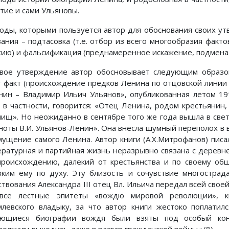
стие и сами Ульяновы.
оды, которыми пользуется автор для обоснования своих у
вания – подтасовка (т.е. отбор из всего многообразия факто
сию) и фальсификация (преднамеренное искажение, подмена 
вое утверждение автор обосновывает следующим образо
т факт (происхождение предков Ленина по отцовской линии из
нин – Владимир Ильич Ульянов», опубликованная летом 19
, в частности, говорится: «Отец Ленина, родом крестьянин
лищ». Но неожиданно в сентябре того же года вышла в св
ноты В.И. Ульянов-Ленин». Она внесла шумный переполох в 
мущение самого Ленина. Автор книги (А.Х.Митрофанов) писал:
ературная и партийная жизнь неразрывно связана с деревней
происхождению, далекий от крестьянства и по своему об
зким ему по духу. Эту близость и сочувствие многостра
твования Александра III отец Вл. Ильича передал всей своей
все лестные эпитеты «вождю мировой революции», к
млевского владыку, за что автор книги жестоко поплатил
ающиеся биографии вождя были взяты под особый конт