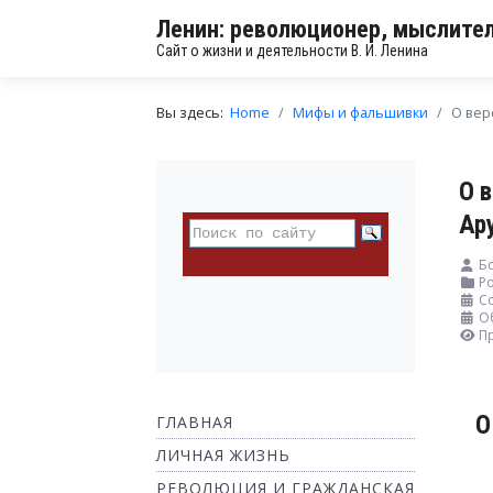
Ленин: революционер, мыслител
Сайт о жизни и деятельности В. И. Ленина
Вы здесь:
Home
Мифы и фальшивки
О вер
О 
Ар
Б
Ро
С
О
П
О
ГЛАВНАЯ
ЛИЧНАЯ ЖИЗНЬ
РЕВОЛЮЦИЯ И ГРАЖДАНСКАЯ