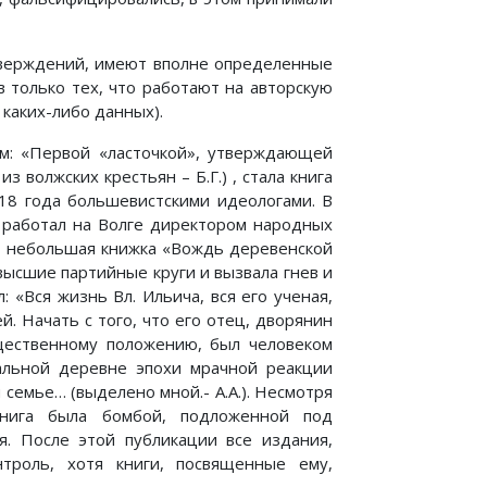
тверждений, имеют вполне определенные
в только тех, что работают на авторскую
каких-либо данных).
м: «Первой «ласточкой», утверждающей
 волжских крестьян – Б.Г.) , стала книга
18 года большевистскими идеологами. В
, работал на Волге директором народных
ет небольшая книжка «Вождь деревенской
высшие партийные круги и вызвала гнев и
 «Вся жизнь Вл. Ильича, вся его ученая,
. Начать с того, что его отец, дворянин
щественному положению, был человеком
дальной деревне эпохи мрачной реакции
 семье… (выделено мной.- А.А.). Несмотря
нига была бомбой, подложенной под
ся. После этой публикации все издания,
роль, хотя книги, посвященные ему,