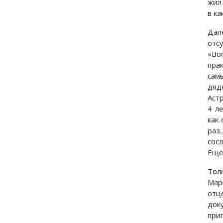
жил 
в к
Дал
отс
«Во
пра
сам
дяд
Аст
4 л
как
раз
сос
Еще
Тол
Мар
отц
док
при