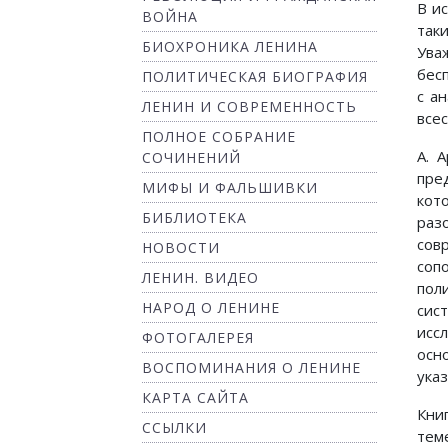
В и
ВОЙНА
так
БИОХРОНИКА ЛЕНИНА
Ува
бес
ПОЛИТИЧЕСКАЯ БИОГРАФИЯ
с а
ЛЕНИН И СОВРЕМЕННОСТЬ
все
ПОЛНОЕ СОБРАНИЕ
А. 
СОЧИНЕНИЙ
пре
МИФЫ И ФАЛЬШИВКИ
кот
БИБЛИОТЕКА
раз
сов
НОВОСТИ
соп
ЛЕНИН. ВИДЕО
пол
НАРОД О ЛЕНИНЕ
сис
исс
ФОТОГАЛЕРЕЯ
осн
ВОСПОМИНАНИЯ О ЛЕНИНЕ
указ
КАРТА САЙТА
Кни
ССЫЛКИ
тем