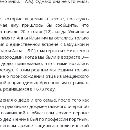
о мной. – А.А.). Однако она не уточнила,
, которые выделил в тексте, пользуясь
лучае ему пришлось бы сообщить, что
 начале 20-х годов(12), когда Ульяновы
В памяти Анны Ильиничны остались только
ия о единственной встрече с бабушкой и
др и Анна – Б.Г.) с матерью из Нижнего в
пароходами, когда мы были в возрасте 3—
 дядю: припоминаю, что с нами возились
ересчур. К этим родным мы ездили только
ние о происхождении отца из мещанского
чной в приводимых Арутюновым отрывках.
 родившаяся в 1878 году.
ения о деде и его семье, после того как
на рукописью документального очерка об
в, выявивший в областном архиве первые
то дед Ленина был по профессии портным,
твенном архиве социально-политической