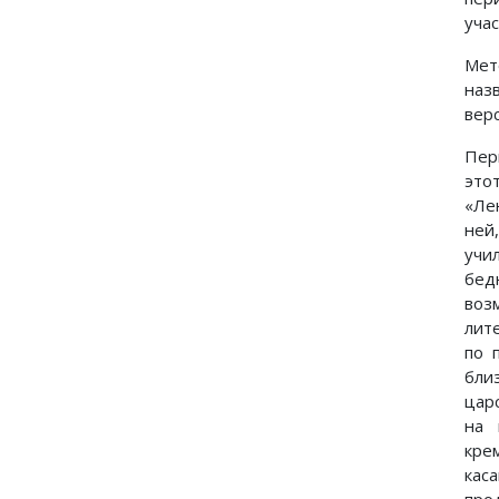
уча
Мет
наз
вер
Пер
это
«Ле
ней
учи
бед
воз
лит
по 
бли
царс
на 
кре
кас