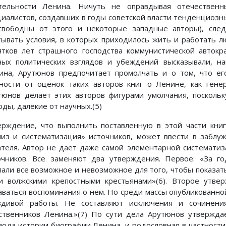
тельности Ленина. Ничуть не оправдывая отечественн
циалистов, создавших в годы советской власти тенденциозн
свободны от этого и некоторые западные авторы), сле
тывать условия, в которых приходилось жить и работать 
ятков лет страшного господства коммунистической автокр
ных политических взглядов и убеждений высказывали, н
ина, Арутюнов предпочитает промолчать и о том, что ег
ности от оценок таких авторов книг о Ленине, как генер
тюнов делает этих авторов фигурами умолчания, поскольк
оды, далекие от научных.(5)
ерждение, что выполнить поставленную в этой части книг
лиз и систематизация» источников, может ввести в заблу
ателя. Автор не дает даже самой элементарной системати
очников. Все заменяют два утверждения. Первое: «За г
лали все возможное и невозможное для того, чтобы показат
и волжскими крепостными крестьянами»(6). Второе утве
аваться воспоминания о нем. Но среди массы опубликованно
вдивой работы. Не составляют исключения и сочинен
ственников Ленина.»(7) По сути дела Арутюнов утверждае
иода истории биографии Ленина, и родословная в частности