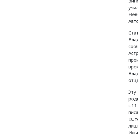
Зин
учи
Нев
Авт
Ста
Вла
соо
Аст
про
вре
Вла
отц
Эту
род
с.1
пис
«От
лиш
Иль