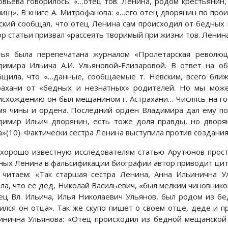
овьева говорилось: «…отец тов. Ленина, родом крестьянин
лищ». В книге А. Митрофанова: «…его отец дворянин по прои
ский сообщал, что отец Ленина сам происходил от бедных и
ор статьи призвал «рассеять творимый при жизни тов. Ленин
тья была перепечатана журналом «Пролетарская револю
димира Ильича А.И. Ульяновой-Елизаровой. В ответ на 
бщила, что «…данные, сообщаемые т. Невским, всего ближ
рахани от «бедных и незнатных» родителей. Но мы можем
исхождению он был мещанином г. Астрахани… Числясь на гос
мя чины и ордена. Последний орден Владимира дал ему пото
димир Ильич дворянин, есть тоже доля правды, но дворя
а»(10). Фактически сестра Ленина выступила против создани
 хорошо известную исследователям статью Арутюнов прост
ных Ленина в фальсификации биографии автор приводит цита
1 читаем: «Так старшая сестра Ленина, Анна Ильинична У
ала, что ее дед, Николай Васильевич, «был мелким чиновнико
ец Вл. Ильича, Илья Николаевич Ульянов, был родом из б
ился он отца». Так же скупо пишет о своем отце, деде и 
инична Ульянова: «Отец происходил из бедной мещанской 