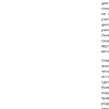
дея
спе
не 
учи
дес
раз
Лен
сущ
Ару
мет
Утв
ана
чит
ист
сде
был
изд
пра
род
пер