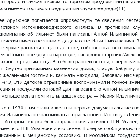
в городе и служил в каком-то торговом предприятии (выделен
аком именно торговом предприятии служил ее дед.»(11)
ее Арутюнов попытается опровергнуть те сведения сестер
утствием источниковедческого анализа. В противном с
споминания об Ильиче» были написаны Анной Ильиничной в
ктически ничего не знали о деде и отце Ильи Николаевича. 
ые яркие рассказы отца о детстве, собственные воспоминан
ей: «Помню поездку на пароходе, нас двоих старших (Алексан
рахань, к родным отца. Это было ранней весной, с первыми 
ет. Смутно припоминаю маленький домик, старую бабушку и
 с желанными гостями и, как мать находила, баловали нас ч
…»(13) Эти детские отрывочные воспоминания и точное зна
ловия и послужили основой для написанного Анной Ильини
 меньше могла помнить младшая сестра — Мария Ильинична,
ько в 1930 г. им стали известны первые документальные свед
ия Ильинична познакомилась с присланной в Институт Лени
е. Автором очерка был астраханский архивист П.И. Усаче
ументы о Н.В. Ульянове и его семье. В очерке сообщалось, ч
писанным к мещанскому сословию. В Российском государс