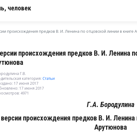
ь, человек
сии происхождения предков В. И. Ленина по отцовской линии в книге 
версии происхождения предков В. И. Ленина по
утюнова
ородулина Г.В.
дительская категория:
Статьи
оздано: 17 июня 2017
бновлено: 17 июня 2017
росмотров: 4971
Г.А. Бородулина
 версии происхождения предков В. И. Ленина 
Арутюнова