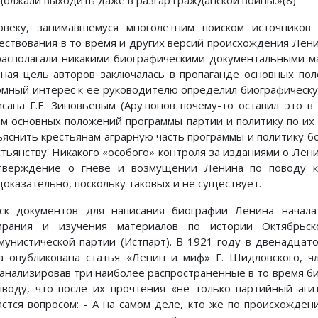
должали выходить даже в разгар гражданской войны.»(8)
овеку, занимавшемуся многолетним поиском источников
ествования в то время и других версий происхождения Лени
располагали никакими биографическими документальными м
вная цель авторов заключалась в пропаганде основных по
омный интерес к ее руководителю определил биографическую
исана Г.Е. Зиновьевым (Арутюнов почему-то оставил это в
ям основных положений программы партии и политику по и
ъяснить крестьянам аграрную часть программы и политику
стьянству. Никакого «особого» контроля за изданиями о Лени
тверждение о гневе и возмущении Ленина по поводу к
доказательно, поскольку таковых и не существует.
ск документов для написания биографии Ленина начала
ирания и изучения материалов по истории Октябрьс
мунистической партии (Истпарт). В 1921 году в двенадца
а опубликована статья «Ленин и миф» Г. Шидловского, чл
анализировав три наиболее распространенные в то время би
ыводу, что после их прочтения «не только партийный аги
астся вопросом: - А на самом деле, кто же по происхожден