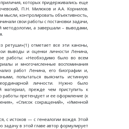
а приличия, которых придерживались еще
чевский, П.Н. Милюков и А.А. Корнилов.
ом мысли, контролировать объективность,
чинали свои работы с постановки задачи,
й методологии, а завершали – выводами,
я.
з ретуши»(1) отметает все эти каноны,
вои выводы и оценки личности Ленина,
ре работы: «Необходимо было во всем
ериалы и многочисленные воспоминания
нализ работ Ленина, его биографии и,
вными, попытаться выяснить истинную
еординарной личности. Нужно было
й материал, прежде чем приступить к
р работы претендует и ее оформление (к
ения», «Список сокращений», «Именной
ся, с истоков — с генеалогии вождя. Этой
ю задачу в этой главе автор формулирует