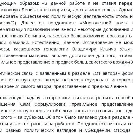
дующим образом: «В данной работе я не ставил перед
ословную Ленина, как говорится, до седьмого колена. Одна
ледовать общественно-политическую деятельность столь н
роса»(2). Далее он продолжает: «Многолетний поиск 
тематизация позволили мне внести некоторые дополнения
ственниках Ленина и, насколько было возможно, воссоздать
ной фамилии. Естественно, данное исследование не мо
росы, касающиеся генеалогии Владимира Ильича Ульян
дставленный материал вполне достаточен для того, чтобы
вильное представление о предках большевистского вождя»(3
огической связи с заявленным в разделе «От автора» фор
ает истинную цель автора: не реконструировать историю 
ки зрения самого автора, представление о предках Ленина.
тавленную задачу автор книги пытается решить способ
ошения. Сама формулировка «правильное представлени
тически сразу отвергает объективность всего написанного д
ногого – за рубежом. Об этом было заявлено уже в разделе
от и у нас в стране, и за рубежом. Продолжают писать и се
и разных политических взглядов и убеждений. Отсюда