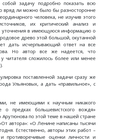
 собой задачу подробно показать всю
ко вряд ли можно было бы разносторонне
еординарного человека, не изучив этого
источников, их критический анализ и
 и уточнения в имеющуюся информацию о
 родовое древо этой большой, окутанной
жет дать исчерпывающий ответ на все
ова. Но автор все же надеется, что
 у читателя сложилось более или менее
).
мулировка поставленной задачи сразу же
рода Ульяновых, а дать «правильное», с
ами, не имеющими к научным никакого
е о предках большевистского вождя»
о Арутюнова по этой теме в нашей стране
 «От автора»: «О Ленине написаны тысячи
годня. Естественно, авторы этих работ –
 и противоречивые оценки личности и