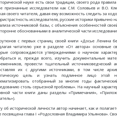
сторической науке есть свои традиции, своего рода правил
ие признанные исследователи как С.М. Соловьев и В.О. Клю
жая своего читателя, давая ему возможность следить за ход
пристрастность исследователя, русские историки привычно на
нализа источниковой базы, с объяснения особенностей свое
сторонне обоснованными в аналитической части исследовани
Арутюнов с первых страниц своей книги «Досье Ленина бе
длагая читателю уже в разделе «От автора» основные с
орые сопровождаются утверждениями о научном характе
обраться и, прежде всего, изучить документальные мат
ременников, провести тщательный источниковедческий а
оставляя их с другими источниками, в том числе архи
итическую цель и узнать подлинное лицо этой н
тематизировать отобранный за многие годы фактически
ледованию столь серьезной проблемы». На научный характе
овной части книги даны разделы «Примечания», «Прилож
атель»).
гу об исторической личности автор начинает, как и полагает
е посвящена глава I «Родословная Владимира Ульянова». Сво