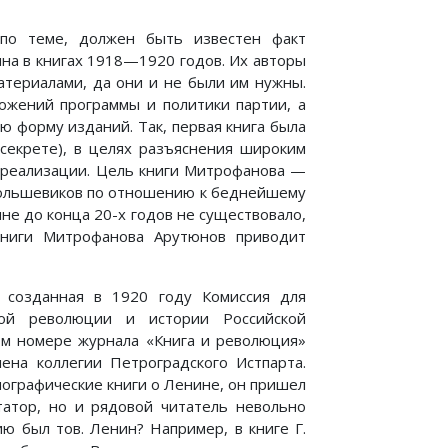
 по теме, должен быть известен факт
на в книгах 1918—1920 годов. Их авторы
атериалами, да они и не были им нужны.
ложений программы и политики партии, а
 форму изданий. Так, первая книга была
 секрете), в целях разъяснения широким
х реализации. Цель книги Митрофанова —
 большевиков по отношению к беднейшему
не до конца 20-х годов не существовало,
ниги Митрофанова Арутюнов приводит
 созданная в 1920 году Комиссия для
кой революции и истории Российской
том номере журнала «Книга и революция»
ена коллегии Петроградского Истпарта.
ографические книги о Ленине, он пришел
татор, но и рядовой читатель невольно
ию был тов. Ленин? Например, в книге Г.