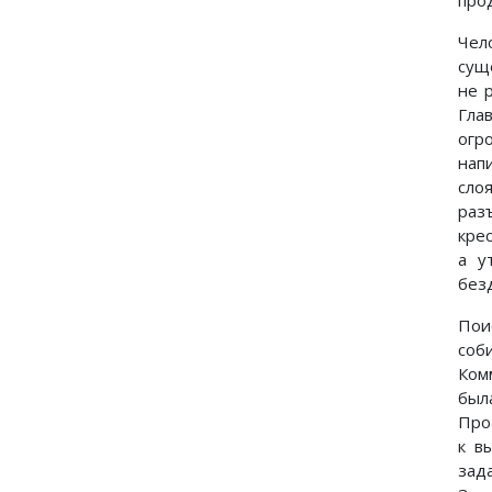
про
Чел
сущ
не 
Гла
огр
нап
сло
раз
кре
а у
без
Пои
соб
Ком
был
Про
к в
зад