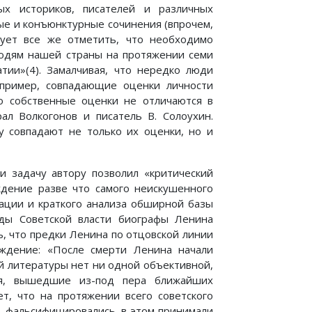
ых историков, писателей и различных
ые и конъюнктурные сочинения (впрочем,
дует все же отметить, что необходимо
людям нашей страны на протяжении семи
атии»(4). Замалчивая, что нередко люди
апример, совпадающие оценки личности
о собственные оценки не отличаются в
ал Волкогонов и писатель В. Солоухин.
у совпадают не только их оценки, но и
и задачу автору позволил «критический
ждение разве что самого неискушенного
зации и краткого анализа обширной базы
оды Советской власти биографы Ленина
ь, что предки Ленина по отцовской линии
рждение: «После смерти Ленина начали
й литературы нет ни одной объективной,
ия, вышедшие из-под пера ближайших
т, что на протяжении всего советского
, фальсифицировались, в этом принимали