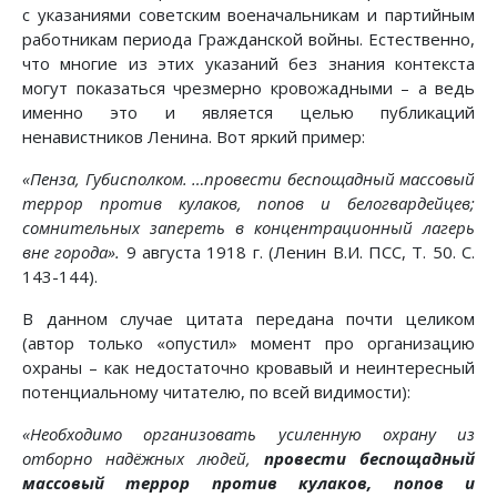
с указаниями советским военачальникам и партийным
работникам периода Гражданской войны. Естественно,
что многие из этих указаний без знания контекста
могут показаться чрезмерно кровожадными – а ведь
именно это и является целью публикаций
ненавистников Ленина. Вот яркий пример:
«Пенза, Губисполком. …провести беспощадный массовый
террор против кулаков, попов и белогвардейцев;
сомнительных запереть в концентрационный лагерь
вне города».
9 августа 1918 г. (Ленин В.И. ПСС, Т. 50. С.
143-144).
В данном случае цитата передана почти целиком
(автор только «опустил» момент про организацию
охраны – как недостаточно кровавый и неинтересный
потенциальному читателю, по всей видимости):
«Необходимо организовать усиленную охрану из
отборно надёжных людей,
провести беспощадный
массовый террор против кулаков, попов и