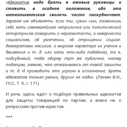
«
Адвокатов
надо брать в ежовые рукавицы и
ставить в осадное положение, ибо эта
интеллигентская сволочь часто паскудничает
.
Заранее им объявлять: если ты, сукин сын, позволишь
себе хоть самомалейшее неприличие или политический
оппортунизм (говорить о неразвитости, о неверности
социализма, об увлечении, об отрицании социал-
демократами насилия, о мирном характере их учения и
движения и т. д. или хоть что-либо подобное), то я,
подсудимый, тебя оборву тут же публично, назову
подлецом, заявлю, что отказываюсь от такой зашиты
и т. д. И приводить эти угрозы в исполнение. Брать
адвокатов только умных, других не надо».
(Ленин В.И.,
ПСС, Т. 9, с. 171)
И речь здесь идёт о подборе правильных адвокатов
для защиты товарищей по партии, а вовсе не о
репрессиях против юристов.
***