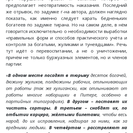
предполагает неотвратимость наказания. Последний
же отрывок, по задумке г-на автора, должен наглядно
показать, как именно следует карать бедненьких
богатеев по задумке тирана. Но на самом деле, в нём
говорится исключительно о необходимости выработки
«правильных форм и способов практического учёта и
контроля за богатыми, жуликами и тунеядцами». Речь
тут идёт о перевоспитании, а не о уничтожении,
причём не только буржуазных элементов, но и членов
партии:
«
В одном месте посадят в тюрьму
десяток богачей,
дюжину жуликов, полдюжины рабочих, отлынивающих
от работы (так же хулигански, как отлынивают от
работы многие наборщики в Питере, особенно в
партийных типографиях).
В другом – поставят их
чистить сортиры. В третьем – снабдят их, по
отбытии карцера, жёлтыми билетами
, чтобы весь
народ, до их исправления, надзирал за ними, как за
вредными людьми.
В четвёртом – расстреляют на