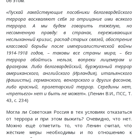
об этом:
«Пускай лакействующие пособники белогвардейского
террора восхваляют себя за отрицание ими всякого
террора. А мы будем говорить тяжёлую, но
несомненную правду: в странах, переживающих
неслыханный кризис, распад старых связей, обострение
классовой борьбы после империалистической войны
1914-1918 годов, – таковы все страны мира, – без
террора обойтись нельзя, вопреки лицемерам и
фразерам. Либо белогвардейский, буржуазный террор
американского, английского (Ирландия), итальянского
(фашисты), германского, венгерского и других фасонов,
либо красный, пролетарский террор. Середины нет,
«третьего» нет и быть не может».
(Ленин В.И., ПСС, Т.
43, с. 234)
Могла ли Советская Россия в тех условиях отказаться
от террора и при этом выжить? Очевидно, что нет.
Можно ещё отметить то, что Ленин считал, что
жёсткие меры необходимы и по отношению к