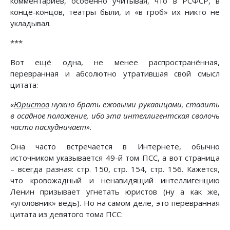
комментариев, особенно учитывая, что в РСФСР, в
конце-концов, театры были, и «в гроб» их никто не
укладывал.
***
Вот ещё одна, не менее распространённая,
перевранная и абсолютно утратившая свой смысл
цитата:
«
Юристов
нужно брать ежовыми рукавицами, ставить
в осадное положение, ибо эта интеллигентская сволочь
часто паскудничает».
Она часто встречается в Интернете, обычно
источником указывается 49-й том ПСС, а вот страница
– всегда разная: стр. 150, стр. 154, стр. 156. Кажется,
что кровожадный и ненавидящий интеллигенцию
Ленин призывает угнетать юристов (ну а как же,
«уголовник» ведь). Но на самом деле, это перевранная
цитата из девятого тома ПСС: