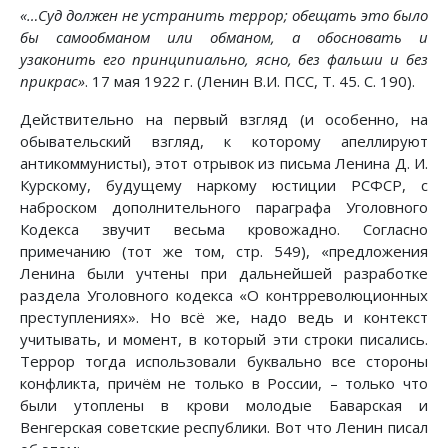
«…Суд должен не устранить террор; обещать это было
бы самообманом или обманом, а обосновать и
узаконить его принципиально, ясно, без фальши и без
прикрас»
. 17 мая 1922 г. (Ленин В.И. ПСС, Т. 45. С. 190).
Действительно на первый взгляд (и особенно, на
обывательский взгляд, к которому апеллируют
антикоммунисты), этот отрывок из письма Ленина Д. И.
Курскому, будущему наркому юстиции РСФСР, с
наброском дополнительного параграфа Уголовного
Кодекса звучит весьма кровожадно. Согласно
примечанию (тот же том, стр. 549), «предложения
Ленина были учтены при дальнейшей разработке
раздела Уголовного кодекса «О контрреволюционных
преступлениях». Но всё же, надо ведь и контекст
учитывать, и момент, в который эти строки писались.
Террор тогда использовали буквально все стороны
конфликта, причём не только в России, – только что
были утоплены в крови молодые Баварская и
Венгерская советские республики. Вот что Ленин писал