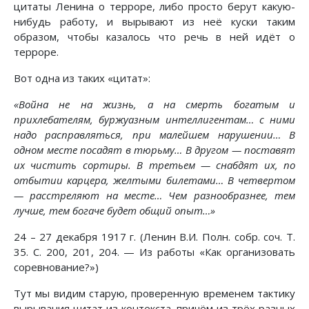
цитаты Ленина о терроре, либо просто берут какую-
нибудь работу, и вырывают из неё куски таким
образом, чтобы казалось что речь в ней идёт о
терроре.
Вот одна из таких «цитат»:
«Война не на жизнь, а на смерть богатым и
прихлебателям, буржуазным интеллигентам… с ними
надо расправляться, при малейшем нарушении… В
одном месте посадят в тюрьму… В другом — поставят
их чистить сортиры. В третьем — снабдят их, по
отбытии карцера, желтыми билетами… В четвертом
— расстреляют на месте… Чем разнообразнее, тем
лучше, тем богаче будет общий опыт…»
24 – 27 декабря 1917 г. (Ленин В.И. Полн. собр. соч. Т.
35. С. 200, 201, 204. — Из работы «Как организовать
соревнование?»)
Тут мы видим старую, проверенную временем тактику
вырывания цитат из контекста, причём из трёх разных