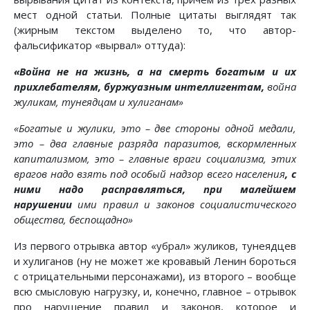
мест одной статьи. Полные цитаты выглядят так
(жирным текстом выделено то, что автор-
фальсификатор «вырвал» оттуда):
«Война не на жизнь, а на смерть богатым и их
прихлебателям, буржуазным интеллигентам,
война
жуликам, тунеядцам и хулиганам»
«Богатые и жулики, это – две стороны одной медали,
это – два главные разряда паразитов, вскормленных
капитализмом, это – главные враги социализма, этих
врагов надо взять под особый надзор всего населения
, с
ними надо расправляться, при малейшем
нарушении
ими правил и законов социалистического
общества, беспощадно»
Из первого отрывка автор «убрал» жуликов, тунеядцев
и хулиганов (ну не может же кровавый Ленин бороться
с отрицательными персонажами), из второго – вообще
всю смысловую нагрузку, и, конечно, главное – отрывок
про нарушение правил и законов, которое и