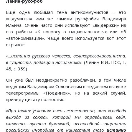
Ленин-русофоб
Ещё одна любимая тема антикоммунистов – это
выдуманная ими же самими русофобия Владимира
Ильича. Очень часто они используют «выдержки» из
его работы «К вопросу о национальностях или об
«автономизации». Чаще всего используется вот этот
отрывок:
«…истинно русского человека, великоросса-шовиниста,
в сущности, подлеца и насильника».
(Ленин В.И., ПСС, Т.
45, с. 359)
Он уже был неоднократно разоблачён, в том числе
ведущим Владимиром Соловьевым в недавнем выпуске
телепрограммы «Поединок», но на всякий случай,
приведу цитату полностью:
«При таких условиях очень естественно, что «свобода
выхода из союза», которой мы оправдываем себя,
окажется пустою бумажкой, неспособной защитить
российских инородцев от нашествия того
истинно