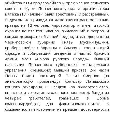
убийства пяти продармейцев и трех членов сельского
совета с. Кучки Пензенского уезда и организаторы
мятежа (13 человек) были арестованы и расстреляны».
В другом же приводится даже список расстрелянных,
правда, из 12 человек: «провокатор и агент царской
охранки Константин Иванов, выдававший и эсеров, и
социал-демократов; бывший предводитель дворянства
Черниговской губернии князь Мусин-Пушкин,
пробиравшийся с Украины в Самару в крестьянской
одежде и собиравший сведения о частях Красной
Армии, член «Союза русского народа»; бывший
начальник Пензенского губернского жандармского
управления Кремецкий; бывший пристав 2-й части
Пензы Родин; протоиерей Павлин Смирнов (за
антисоветскую пропаганду); комиссар Латышского
конного эскадрона С. Гладков (за вымогательство,
пьянство и сокрытие уголовного прошлого); банда из
четырех грабителей, грабивших в форме
красногвардейцев; два фальшивомонетчика». К
сожалению, эти источники на предмет достоверности