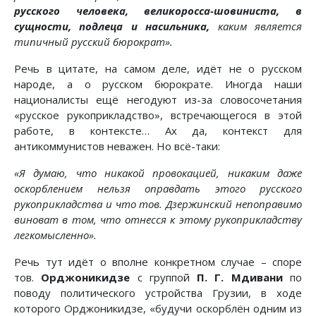
русского человека, великоросса-шовиниста, в
сущности, подлеца и насильника,
каким является
типичный русский бюрократ».
Речь в цитате, на самом деле, идёт не о русском
народе, а о русском бюрократе. Иногда наши
националисты ещё негодуют из-за словосочетания
«русское рукоприкладство», встречающегося в этой
работе, в контексте… Ах да, контекст для
антикоммунистов неважен. Но всё-таки:
«Я думаю, что никакой провокацией, никаким даже
оскорблением нельзя оправдать этого русского
рукоприкладства и что тов. Дзержинский непоправимо
виноват в том, что отнесся к этому рукоприкладству
легкомысленно».
Речь тут идёт о вполне конкретном случае – споре
тов.
Орджоникидзе
с группой
П. Г. Мдивани
по
поводу политического устройства Грузии, в ходе
которого Орджоникидзе, «будучи оскорблён одним из