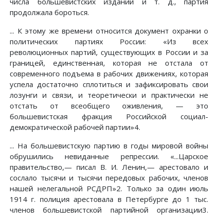
числа большевистских изданий и т. д., партия
продолжала бороться.
... К этому же времени относится документ охранки о
политических партиях России: «Из всех
революционных партий, существующих в России и за
границей, единственная, которая не отстала от
современного подъема в рабочих движениях, которая
успела достаточно сплотиться и зафиксировать свои
лозунги и связи, и теоретически и практически не
отстать от всеобщего оживления, — это
большевистская фракция Российской социал-
демократической рабочей партии»4.
... На большевистскую партию в годы мировой войны
обрушились невиданные репрессии. «...Царское
правительство,— писал В. И. Ленин,— арестовало и
сослало тысячи и тысячи передовых рабочих, членов
нашей нелегальной РСДРП»2. Только за один июль
1914 г. полиция арестовала в Петербурге до 1 тыс.
членов большевистской партийной организации3.