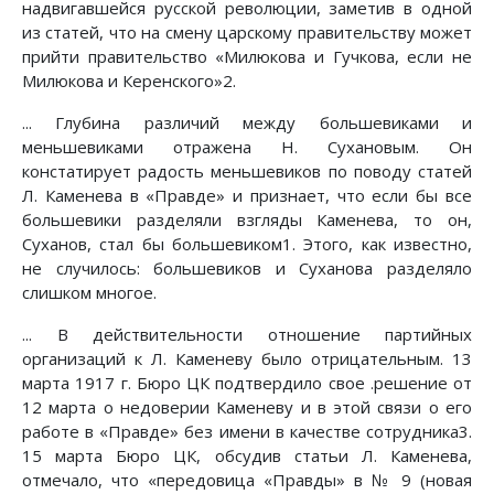
надвигавшейся русской революции, заметив в одной
из статей, что на смену царскому правительству может
прийти правительство «Милюкова и Гучкова, если не
Милюкова и Керенского»2.
... Глубина различий между большевиками и
меньшевиками отражена Н. Сухановым. Он
констатирует радость меньшевиков по поводу статей
Л. Каменева в «Правде» и признает, что если бы все
большевики разделяли взгляды Каменева, то он,
Суханов, стал бы большевиком1. Этого, как известно,
не случилось: большевиков и Суханова разделяло
слишком многое.
... В действительности отношение партийных
организаций к Л. Каменеву было отрицательным. 13
марта 1917 г. Бюро ЦК подтвердило свое .решение от
12 марта о недоверии Каменеву и в этой связи о его
работе в «Правде» без имени в качестве сотрудника3.
15 марта Бюро ЦК, обсудив статьи Л. Каменева,
отмечало, что «передовица «Правды» в № 9 (новая