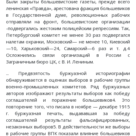
Были закрыты большевистские газеты, прежде всего
ленинская «Правда», арестована фракция большевиков
в Государственной думе, революционных рабочих
отправляли на фронт, большевистские организации
-подвергались жестоким полицейским репрессиям. Так,
Петербургский комитет не менее 30 раз подвергался
налетам охранки, Московский— не менее 10, Киевский
—10, Харьковский—24, Самарский—6 раз и т. д.4
Осложнились связи организаций в России с
Заграничным бюро ЦК, с В. И. Лениным.
... Предвзятость буржуазной историографии
обнаруживается в оценках выборов в рабочие группы
военно-промышленных комитетов. Ряд буржуазных
авторов изображают результаты выборов как победу
соглашателей и поражение большевиков4. Это
повторение того, что писала в ноябре — декабре 1915
г. буржуазная печать, выдававшая за победу
соглашателей результаты фальсифицированных,
незаконных выборов5. В действительности же выборы
в рабочие группы ВПК показали влияние большевиков