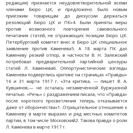
редакция) признается неудовлетворительной всеми
членами Бюро ЦК, и предложено было новым
приезжим товарищам до дискуссии держаться
резолюций Бюро ЦК и ПК»4. Были приняты меры
против возможного повторения самовольного
печатания статей, не отражающих позиции Бюро ЦК.
Петербургский комитет внес в Бюро ЦК специальное
заявление против Каменева5. А 18 марта ПК дал
Каменеву резкий отпор, в частности В. Н. Залежский
потребовал предварительной партийной цензуры
статей Л. Каменева6. Оппортунистические взгляды
Каменева подверглись критике на страницах «Правды»
16 и 31 марта 1917 г. «Эта критика, — пишет В. А.
Кувшинов,— не осталась незамеченной буржуазной
печатью. «Речь» с раздражением писала, что «Правда»
после короткого просветления теперь отказывается
даже от оборончества»1. Отрицательное отношение к
Каменеву в марте выразил и ряд местных комитетов
партии, в том числе Московский2. Такова правда о роли
Л. Каменева в марте 1917 г.