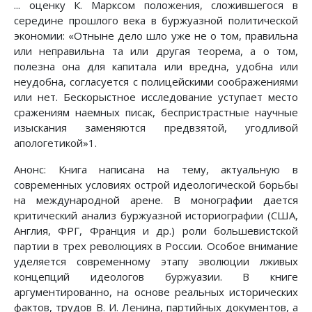
... оценку К. Марксом положения, сложившегося в
середине прошлого века в буржуазной политической
экономии: «Отныне дело шло уже не о том, правильна
или неправильна та или другая теорема, а о том,
полезна она для капитала или вредна, удобна или
неудобна, согласуется с полицейскими соображениями
или нет. Бескорыстное исследование уступает место
сражениям наемных писак, беспристрастные научные
изыскания заменяются предвзятой, угодливой
апологетикой»1.
Анонс: Книга написана на тему, актуальную в
современных условиях острой идеологической борьбы
на международной арене. В монографии дается
критический анализ буржуазной историографии (США,
Англия, ФРГ, Франция и др.) роли большевистской
партии в трех революциях в России. Особое внимание
уделяется современному этапу эволюции лживых
концепций идеологов буржуазии. В книге
аргументированно, на основе реальных исторических
фактов, трудов В. И. Ленина, партийных документов, а