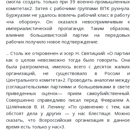
смогла создать только при 39 военно-промышленных
комитетах2. Затея с рабочими группами ВПК рухнула.
Буржуазии не удалось вовлечь рабочий класс в работу
«на оборону». Он оказался невосприимчивым к
империалистической пропаганде. Таким образом,
влияние большевистской партии на передовых
рабочих получило новое подтверждение.
... Столь же откровенен и эсер Н. Святицкий: «О партии
как о целом невозможно тогда было говорить. Она
была разгромлена, имелось всего с десяток жалких
организаций, не существовало в России и
Центрального комитета»2. Проводить аналогии между
(соглашательскими партиями и большевиками в свете
приведенных оценок— прием самоубийственный.
Совершенно справедливо писал перед Февралем А.
Шляпников В. И. Ленину: «По сравнению с тем, как
обстоят дела у других — у нас блестяще. Можно
сказать, что Всероссийская организация в данное
время есть только у нас»3.