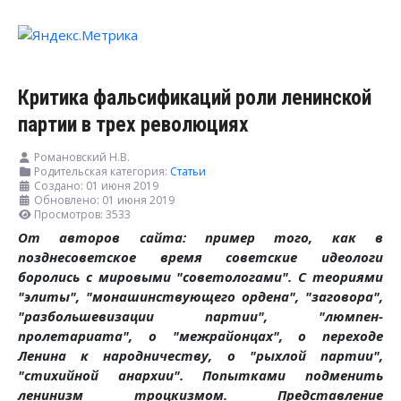
Критика фальсификаций роли ленинской
партии в трех революциях
Романовский Н.В.
Родительская категория:
Статьи
Создано: 01 июня 2019
Обновлено: 01 июня 2019
Просмотров: 3533
От авторов сайта: пример того, как в
позднесоветское время советские идеологи
боролись с мировыми "советологами". С теориями
"элиты", "монашинствующего ордена", "заговора",
"разбольшевизации партии", "люмпен-
пролетариата", о "межрайонцах", о переходе
Ленина к народничеству, о "рыхлой партии",
"стихийной анархии". Попытками подменить
ленинизм троцкизмом. Представление