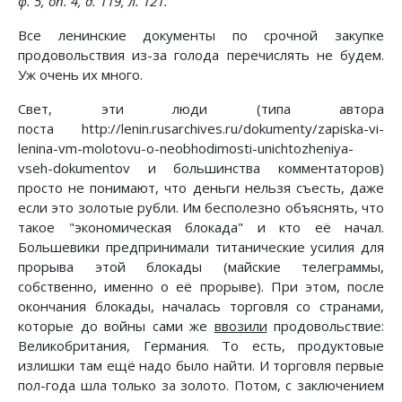
ф. 5, on. 4, д. 119, л. 121.
Все ленинские документы по срочной закупке
продовольствия из-за голода перечислять не будем.
Уж очень их много.
Свет, эти люди (типа автора
поста http://lenin.rusarchives.ru/dokumenty/zapiska-vi-
lenina-vm-molotovu-o-neobhodimosti-unichtozheniya-
vseh-dokumentov и большинства комментаторов)
просто не понимают, что деньги нельзя съесть, даже
если это золотые рубли. Им бесполезно объяснять, что
такое "экономическая блокада" и кто её начал.
Большевики предпринимали титанические усилия для
прорыва этой блокады (майские телеграммы,
собственно, именно о её прорыве). При этом, после
окончания блокады, началась торговля со странами,
которые до войны сами же
ввозили
продовольствие:
Великобритания, Германия. То есть, продуктовые
излишки там ещё надо было найти. И торговля первые
пол-года шла только за золото. Потом, с заключением