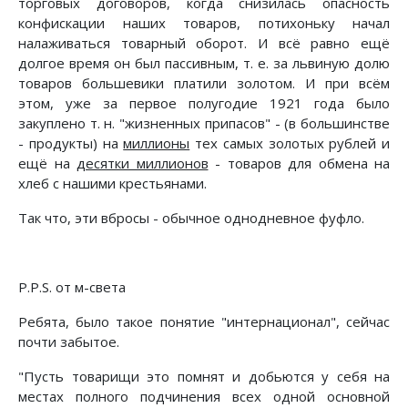
торговых договоров, когда снизилась опасность
конфискации наших товаров, потихоньку начал
налаживаться товарный оборот. И всё равно ещё
долгое время он был пассивным, т. е. за львиную долю
товаров большевики платили золотом. И при всём
этом, уже за первое полугодие 1921 года было
закуплено т. н. "жизненных припасов" - (в большинстве
- продукты) на
миллионы
тех самых золотых рублей и
ещё на
десятки миллионов
- товаров для обмена на
хлеб с нашими крестьянами.
Так что, эти вбросы - обычное однодневное фуфло.
P.P.S. от м-света
Ребята, было такое понятие "интернационал", сейчас
почти забытое.
"Пусть товарищи это помнят и добьются у себя на
местах полного подчинения всех одной основной