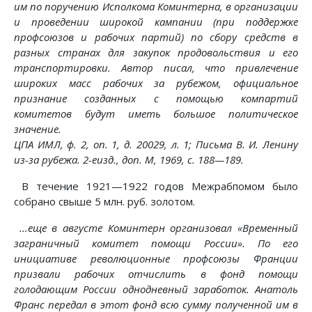
им по поручению Исполкома Коминтерна, в организации
и проведении широкой кампании (при поддержке
профсоюзов и рабочих партий) по сбору средств в
разных странах для закупок продовольствия и его
транспортировки. Автор писал, что привлечение
широких масс рабочих за рубежом, официальное
признание созданных с помощью компартий
комитетов будут иметь большое политическое
значение.
ЦПА ИМЛ, ф. 2, on. 1, д. 20029, л. 1; Письма В. И. Ленину
из-за рубежа. 2-еизд., доп. М, 1969, с. 188—189.
В течение 1921—1922 годов Межрабпомом было
собрано свыше 5 млн. руб. золотом.
...еще в августе Коминтерн организовал «Временный
заграничный комитет помощи России». По его
инициативе революционные профсоюзы Франции
призвали рабочих отчислить в фонд помощи
голодающим России однодневный заработок. Анатоль
Франс передал в этот фонд всю сумму полученной им в