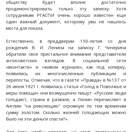
обществу будет вполне достаточно
продемонстрировать только эту записку. Хотя
сотрудникам РГАСПИ очень хорошо известен еще
один важный документ, которому увы не нашлось
места для показа.
Естественно, в преддверии 150-летия со дня
рождения В. И. Ленина на записку Г. Чичерина
обратили свое пристальное внимание представители
антисоветских взглядов. В социальной сети
«вконтакте» и «живом журнале», как под копирку,
появились их многочисленные публикации и
перепосты. Отмечая, что в газете «Правда» в №137 от
26 июня 1921 г. появилась статья «Голод в Поволжье и
меры помощи» они возмущенно пишут: «Русские люди
голодают, страна в развале, а Ленин перечисляет в
Англию "на революцию" огромную по тем временам
сумму золотом. Сколько жизней голодающих можно
было на эти деньги спасти?».
Для того, чтобы ответить на столь возмущенные