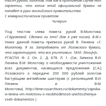
тысяч рублей золотом, так как в противном случае нет
гарантии, что копия этой официальной бумаги не
попадет в руки английского правительства.
С коммунистическим приветом
Чичерин
Под текстом слева помета рукой В.Молотова:
«
Т.Бураковой. Сделано ли это? (Как я уже писал). В.М.
»
Ниже данной пометы приписка рукой В. Ленина: «
Т.
Молотову. Я за. Затребовать от Лозовского бумаги,
что гарантирует, что все уничтожил. 18/VI. Лени[н]
».
РГАСПИ. Ф. 2. Оn. 2.. Д. 678. Л. 1. (См.: Записка В.И.
Ленина В.М. Молотову о необходимости уничтожения
всех документов, касающихся предложения [С.А.]
Лозовского о передаче 200 000 рублей золотом
бастующим английским шахтерам (с резолюцией В.И.
Ленина и В.М.
Молотова). http://lenin.rusarchives.ru/dokumenty/zapiska-
vi-lenina-vm-molotovu-o-neobhodimosti-unichtozheniya-
vseh-dokumentov )