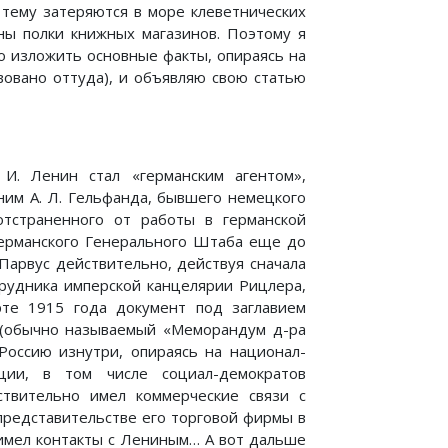
 тему затеряются в море клеветнических
ны полки книжных магазинов. Поэтому я
о изложить основные факты, опираясь на
твовано оттуда), и объявляю свою статью
 И. Ленин стал «германским агентом»,
ним А. Л. Гельфанда, бывшего немецкого
отстраненного от работы в германской
германского Генерального Штаба еще до
 Парвус действительно, действуя сначала
трудника имперской канцелярии Рицлера,
рте 1915 года документ под заглавием
] (обычно называемый «Меморандум д-ра
Россию изнутри, опираясь на национал-
ации, в том числе социал-демократов
ствительно имел коммерческие связи с
представительстве его торговой фирмы в
о имел контакты с Лениным… А вот дальше