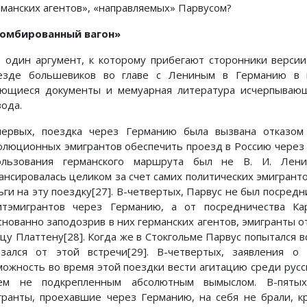
рманских агентов», «направляемых» Парвусом?
омбированный вагон»
 один аргумент, к которому прибегают сторонники версии
езде большевиков во главе с Лениным в Германию в п
ющиеся документы и мемуарная литература исчерпывающ
зода.
первых, поездка через Германию была вызвана отказом
олюционных эмигрантов обеспечить проезд в Россию через
ользования германского маршрута был не В. И. Лени
ансировалась целиком за счет самих политических эмигрант
ьги на эту поездку[27]. В-четвертых, Парвус не был посредн
итэмигрантов через Германию, а от посредничества К
снованно заподозрив в них германских агентов, эмигранты о
цу Платтену[28]. Когда же в Стокгольме Парвус попытался в
азался от этой встречи[29]. В-четвертых, заявления 
можность во время этой поездки вести агитацию среди русс
ем не подкрепленным абсолютным вымыслом. В-пятых, 
гранты, проехавшие через Германию, на себя не брали, к