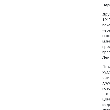
Пар
Дру
191
пок
чер
выш
мин
пре
пра
Лен
Пок
худ
офи
дву
кот
его
цен
вед
спл