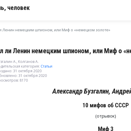
ь, человек
и Ленин немецким шпионом, или Миф о «немецком золоте»
л ли Ленин немецким шпионом, или Миф о «
згалин А., Колганов А.
дительская категория:
Статьи
здано: 31 октября 2020
бновлено: 31 октября 2020
росмотров: 8170
Александр Бузгалин, Андре
10 мифов об СССР
(отрывок)
Миф 3