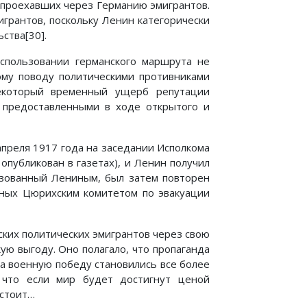
 проехавших через Германию эмигрантов.
игрантов, поскольку Ленин категорически
ства[30].
спользовании германского маршрута не
ому поводу политическими противниками
некоторый временный ущерб репутации
, предоставленными в ходе открытого и
апреля 1917 года на заседании Исполкома
публикован в газетах), и Ленин получил
ьзованный Лениным, был затем повторен
нных Цюрихским комитетом по эвакуации
ских политических эмигрантов через свою
ую выгоду. Оно полагало, что пропаганда
на военную победу становились все более
, что если мир будет достигнут ценой
устоит…