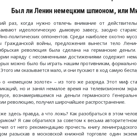
Был ли Ленин немецким шпионом, или М
кий раз, когда нужно отвлечь внимание от действител
раивают идеологическую дымовую завесу, заодно старая
йно-политических оппонентов. Среди наиболее охотно мус
ы Гражданской войны, предложения вынести тело Ленин
ябрьская революция была сделана на германские деньги.
ории наряду с несомненными достижениями содержит нема
орых можно было бы играть нашим противникам, формально 
 Этого им оказывается мало, и они пускают в ход самую бесп
 о «немецком золоте» – из того же разряда. Этот миф ст
ликаций, но и занял немалое время на телевизионном экра
вусе, вознамерившемся на деньги германского Генеральн
сии революцию, получил широчайшее распространение.
 же здесь правда, а что ложь? Как разобраться в этом чел
ориком? Я сам обратился за советом к весьма авторитетному
учил от него рекомендацию прочесть книгу ленинградского 
дом разыскав в московской книжной торговле один экземп