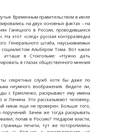
инутые Временным правительством в июле
зировались на двух основных фактах – на
иях Ганецкого в России, проводившихся
н. На этот «след» русская контрразведка
ого Генерального штаба, науськиваемых
 социалистом Альбером Тома. Вот какое
, атташе в Стокгольме: «Нужно дать
итировать в глазах общественного мнения
боты секретных служб хотя бы даже по
ьма неумного воображения. Видите ли,
ды с Ермоленко, раскрывают ему имена
о и Ленина. Это рассказывают человеку,
ый никак еще не проверен. Больше того,
и поручений. Зачем же тогда раскрывать
валил, попав в Россию? Недаром власти,
 страницы печати, тут же поторопились
альше и больше к расследованию не