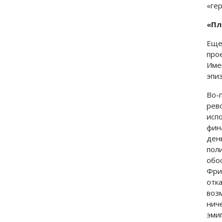
«ге
«Пл
Еще
про
Име
эпи
Во-
рев
исп
фин
ден
пол
обо
Фри
отк
воз
нич
эми