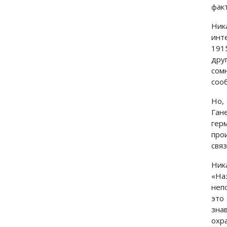
фак
Ник
инт
191
дру
сом
соо
Но,
Ган
гер
про
свя
Ник
«На
неп
это
зна
охр