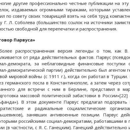
ногие другие профессионально честные публикации на эту
елок, издаваемых огромными тиражами, которыми уставле
ил по совету своих товарищей взять на себя труд компактн
гу Г. Л. Соболева (большинство ссылок на источники заимс
ностью свободной для перепечатки и распространения.
говор Парвуса»
более распространенная версия легенды о том, как В.
алкивается от ряда действительных фактов. Парвус (псевдо
иал-демократа, за неблаговидные финансовые поступки 
иал-демократической партии) действительно был агентом 
вой мировой войны (с 1911 г.), когда он работал в Турции.
ез германского посла в Константинополе, а затем через со
ланного для встречи с ним в Берлине, представил в ма
дготовка массовой политической забастовки в России»[22
ьфанда»). В этом документе Парвус предлагал подорвать 
аратистские и радикальные социалистические организ
льшевиков), занявших антивоенные позиции. Парвус дей
оторыми российскими социал-демократами, работавшими в 
ии (в частности, с Я. С. Ганецким). Ганецкий действительн