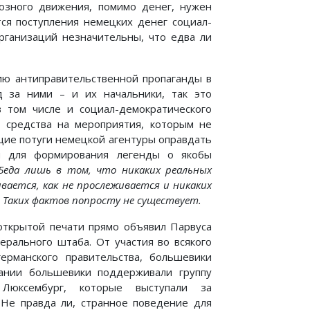
озного движения, помимо денег, нужен
тся поступления немецких денег социал-
рганизаций незначительны, что едва ли
ию антиправительственной пропаганды в
д за ними – и их начальники, так это
 том числе и социал-демократического
е средства на мероприятия, которым не
щие потуги немецкой агентуры оправдать
ем для формирования легенды о якобы
Беда лишь в том, что никаких реальных
вается, как не прослеживается и никаких
. Таких фактов попросту не существует.
открытой печати прямо объявил Парвуса
ерального штаба. От участия во всякого
ерманского правительства, большевики
мании большевики поддерживали группу
юксембург, которые выступали за
. Не правда ли, странное поведение для