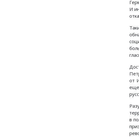
Гер
И и
отк
Так
обн
соц
бол
глас
Дос
Пет
от 
еще
русс
Раз
тер
в п
при
рев