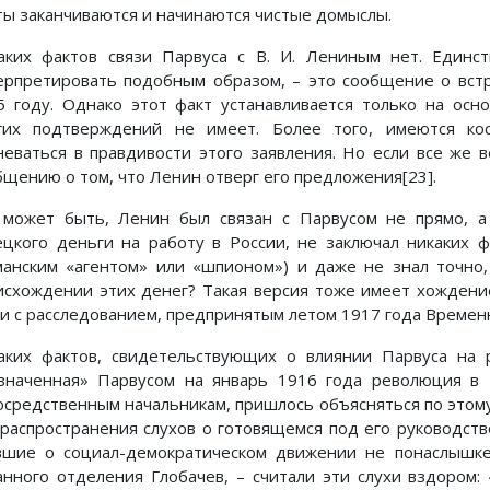
ты заканчиваются и начинаются чистые домыслы.
аких фактов связи Парвуса с В. И. Лениным нет. Един
ерпретировать подобным образом, – это сообщение о вст
5 году. Однако этот факт устанавливается только на осн
гих подтверждений не имеет. Более того, имеются кос
неваться в правдивости этого заявления. Но если все же в
бщению о том, что Ленин отверг его предложения[23].
 может быть, Ленин был связан с Парвусом не прямо, а
ецкого деньги на работу в России, не заключал никаких 
манским «агентом» или «шпионом») и даже не знал точно
исхождении этих денег? Такая версия тоже имеет хождение
зи с расследованием, предпринятым летом 1917 года Времен
аких фактов, свидетельствующих о влиянии Парвуса на 
значенная» Парвусом на январь 1916 года революция в Р
осредственным начальникам, пришлось объясняться по этому п
 распространения слухов о готовящемся под его руководств
вшие о социал-демократическом движении не понаслышке 
анного отделения Глобачев, – считали эти слухи вздором: