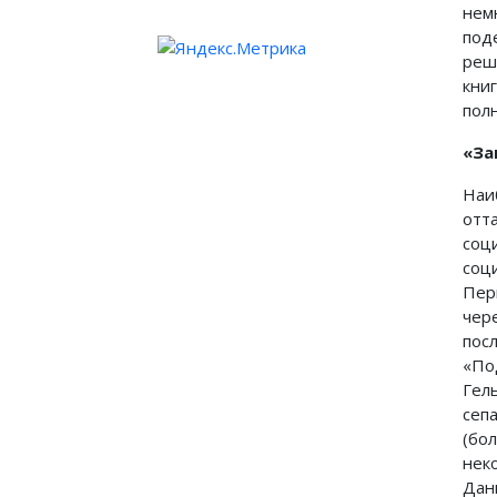
нем
под
реш
кни
пол
«За
Наи
отт
соц
соц
Пер
чер
пос
«По
Гел
сеп
(бо
нек
Дан