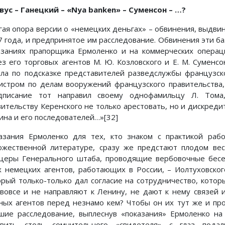
вус – Ганецкий – «Nya banken» – Суменсон – …?
гая опора версии о «немецких деньгах» – обвинения, выдв
7 года, и предпринятое им расследование. Обвинения эти ба
азаниях прапорщика Ермоленко и на коммерческих операц
ез его торговых агентов М. Ю. Козловского и Е. М. Суменсо
ла по подсказке представителей разведслужбы французск
истром по делам вооружений французского правительства,
дписание тот направил своему однофамильцу Л. Тома
вительству Керенского не только арестовать, но и дискред
ина и его последователей…»[32]
азания Ермоленко для тех, кто знаком с практикой ра
ожественной литературе, сразу же предстают плодом вес
церы Генерального штаба, проводящие вербовочные бесе
х немецких агентов, работающих в России, – Иолтуховског
орый только-только дал согласие на сотрудничество, котор
 вовсе и не направляют к Ленину, не дают к нему связей 
ных агентов перед незнамо кем? Чтобы он их тут же и про
шие расследование, выплеснув «показания» Ермоленко на
авить столь сомнительного «свидетеля» с глаз под