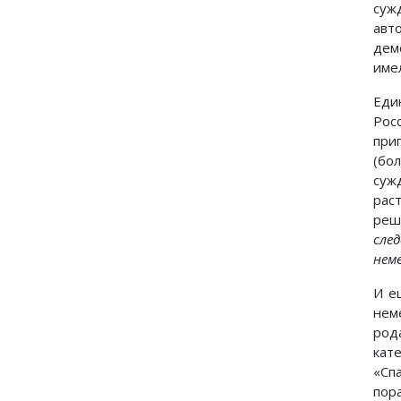
суж
авт
дем
име
Еди
Рос
при
(бо
суж
рас
реш
сле
нем
И е
нем
род
кат
«Сп
пор