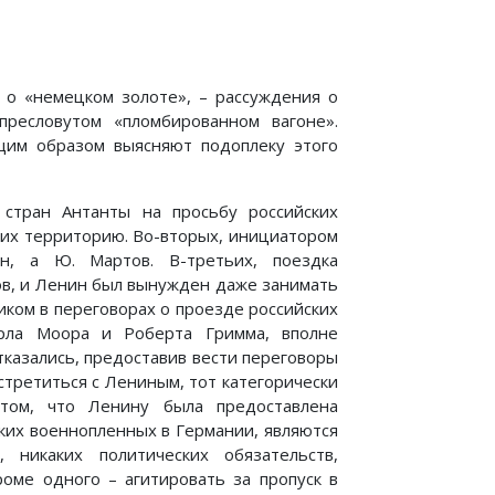
 о «немецком золоте», – рассуждения о
ресловутом «пломбированном вагоне».
им образом выясняют подоплеку этого
 стран Антанты на просьбу российских
 их территорию. Во-вторых, инициатором
н, а Ю. Мартов. В-третьих, поездка
ов, и Ленин был вынужден даже занимать
иком в переговорах о проезде российских
арла Моора и Роберта Гримма, вполне
тказались, предоставив вести переговоры
стретиться с Лениным, тот категорически
о том, что Ленину была предоставлена
ких военнопленных в Германии, являются
никаких политических обязательств,
роме одного – агитировать за пропуск в