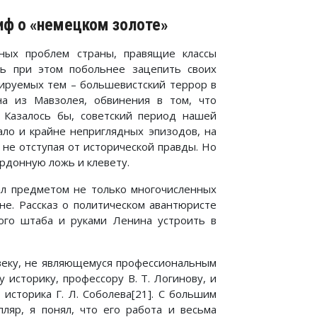
иф о «немецком золоте»
ьных проблем страны, правящие классы
сь при этом побольнее зацепить своих
сируемых тем – большевистский террор в
а из Мавзолея, обвинения в том, что
 Казалось бы, советский период нашей
ло и крайне неприглядных эпизодов, на
не отступая от исторической правды. Но
ардонную ложь и клевету.
ал предметом не только многочисленных
не. Рассказ о политическом авантюристе
ого штаба и руками Ленина устроить в
овеку, не являющемуся профессиональным
 историку, профессору В. Т. Логинову, и
историка Г. Л. Соболева[21]. С большим
ляр, я понял, что его работа и весьма