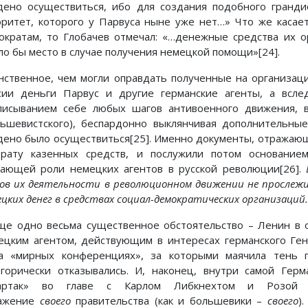
дено осуществиться, ибо для создания подобного гранди
оритет, которого у Парвуса ныне уже нет…» Что же касае
ократам, то Глобачев отмечал: «…денежные средства их о
ло бы место в случае получения немецкой помощи»[24].
нственное, чем могли оправдать полученные на организац
сии деньги Парвус и другие германские агенты, а всле
писыванием себе любых шагов антивоенного движения, в
льшевистского), беспардонно выклянчивая дополнительны
дено было осуществиться[25]. Именно документы, отражаю
трату казенных средств, и послужили потом основани
ающей роли немецких агентов в русской революции[26].
дов их деятельности в революционном движении не прослежи
ецких денег в средствах социал-демократических организаций
ще одно весьма существенное обстоятельство – Ленин в 
ецким агентом, действующим в интересах германского Ген
а «мирных конференциях», за которыми маячила тень г
егорически отказывались. И, наконец, внутри самой Гер
артак» во главе с Карлом Либкнехтом и Розой Л
ажение
своего
правительства (как и большевики –
своего
)