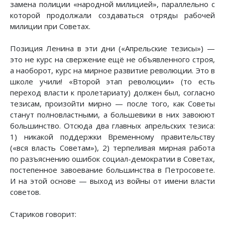
замена полиции «народной милицией», параллельно с
которой продолжали создаваться отряды рабочей
милиции при Советах.
Позиция Ленина в эти дни («Апрельские тезисы») —
это не курс на свержение ещё не объявленного строя,
а наоборот, курс на мирное развитие революции. Это в
школе учили! «Второй этап революции» (то есть
переход власти к пролетариату) должен был, согласно
тезисам, произойти мирно — после того, как Советы
станут полновластными, а большевики в них завоюют
большинство. Отсюда два главных апрельских тезиса:
1) никакой поддержки Временному правительству
(«вся власть Советам»), 2) терпеливая мирная работа
по разъяснению ошибок социал-демократии в Советах,
постепенное завоевание большинства в Петросовете.
И на этой основе — выход из войны от имени власти
советов.
Стариков говорит: