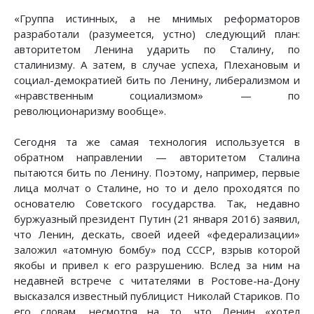
«Группа истинных, а не мнимых реформаторов
разработали (разумеется, устно) следующий план:
авторитетом Ленина ударить по Сталину, по
сталинизму. А затем, в случае успеха, Плехановым и
социал-демократией бить по Ленину, либерализмом и
«нравственным социализмом» — по
революционаризму вообще».
Сегодня та же самая технология используется в
обратном направлении — авторитетом Сталина
пытаются бить по Ленину. Поэтому, например, первые
лица молчат о Сталине, но то и дело проходятся по
основателю Советского государства. Так, недавно
буржуазный президент Путин (21 января 2016) заявил,
что Ленин, дескать, своей идеей «федерализации»
заложил «атомную бомбу» под СССР, взрыв которой
якобы и привел к его разрушению. Вслед за ним на
недавней встрече с читателями в Ростове-на-Дону
высказался известный публицист Николай Стариков. По
его словам, несмотря на то, что Ленин «хотел