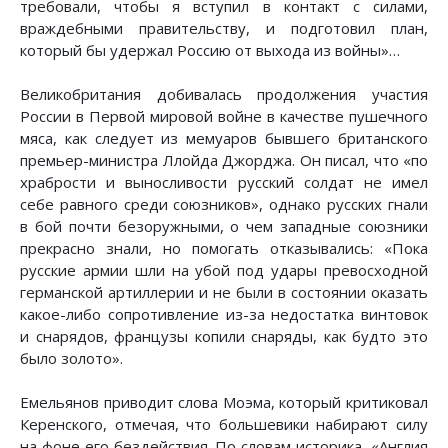
требовали, чтобы я вступил в контакт с силами,
враждебными правительству, и подготовил план,
который бы удержал Россию от выхода из войны»…
Великобритания добивалась продолжения участия
России в Первой мировой войне в качестве пушечного
мяса, как следует из мемуаров бывшего британского
премьер-министра Ллойда Джорджа. Он писал, что «по
храбрости и выносливости русский солдат не имел
себе равного среди союзников», однако русских гнали
в бой почти безоружными, о чем западные союзники
прекрасно знали, но помогать отказывались: «Пока
русские армии шли на убой под удары превосходной
германской артиллерии и не были в состоянии оказать
какое-либо сопротивление из-за недостатка винтовок
и снарядов, французы копили снаряды, как будто это
было золото».
Емельянов приводит слова Моэма, который критиковал
Керенского, отмечая, что большевики набирают силу
на фоне его бездействия. По словам историка, «Англия