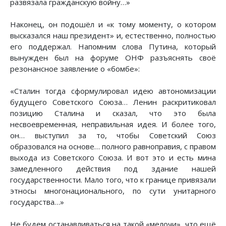
развязала гражданскую войну…»
Наконец, он подошёл и «к тому моменту, о котором
высказался наш президент» и, естественно, полностью
его поддержал. Напомним слова Путина, который
вынужден был на форуме ОНФ разъяснять своё
резонансное заявление о «бомбе»:
«Сталин тогда сформулировал идею автономизации
будущего Советского Союза… Ленин раскритиковал
позицию Сталина и сказал, что это была
несвоевременная, неправильная идея. И более того,
он… выступил за то, чтобы Советский Союз
образовался на основе… полного равноправия, с правом
выхода из Советского Союза. И вот это и есть мина
замедленного действия под здание нашей
государственности. Мало того, что к границе привязали
этносы многонационального, по сути унитарного
государства…»
Не будем останавливаться на такой «мелочи», что ещё