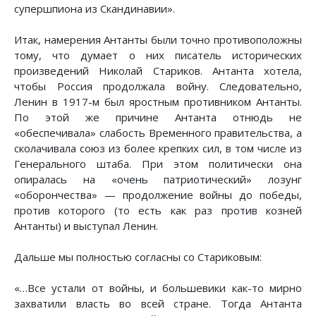
супершпиона из Скандинавии».
Итак, намерения Антанты были точно противоположны
тому, что думает о них писатель исторических
произведений Николай Стариков. Антанта хотела,
чтобы Россия продолжала войну. Следовательно,
Ленин в 1917-м был яростным противником Антанты.
По этой же причине Антанта отнюдь не
«обеспечивала» слабость Временного правительства, а
сколачивала союз из более крепких сил, в том числе из
Генерального штаба. При этом политически она
опиралась на «очень патриотический» лозунг
«оборончества» — продолжение войны до победы,
против которого (то есть как раз против козней
Антанты) и выступал Ленин.
Дальше мы полностью согласны со Стариковым:
«…Все устали от войны, и большевики как-то мирно
захватили власть во всей стране. Тогда Антанта