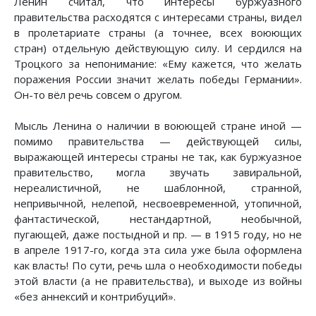
Ленин считал, что интересы буржуазного
правительства расходятся с интересами страны, видел
в пролетариате страны (а точнее, всех воюющих
стран) отдельную действующую силу. И сердился на
Троцкого за непонимание: «Ему кажется, что желать
поражения России значит желать победы Германии».
Он-то вёл речь совсем о другом.
Мысль Ленина о наличии в воюющей стране иной —
помимо правительства — действующей силы,
выражающей интересы страны не так, как буржуазное
правительство, могла звучать завиральной,
нереалистичной, не шаблонной, странной,
непривычной, нелепой, несвоевременной, утопичной,
фантастической, нестандартной, необычной,
пугающей, даже постыдной и пр. — в 1915 году, но не
в апреле 1917-го, когда эта сила уже была оформлена
как власть! По сути, речь шла о необходимости победы
этой власти (а не правительства), и выходе из войны
«без аннексий и контрибуций».