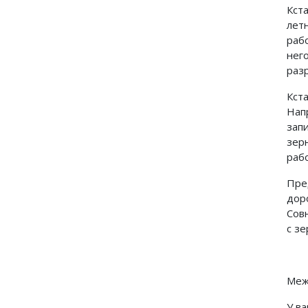
Кст
лет
раб
нег
раз
Кст
Нап
зап
зер
раб
Пре
дор
Сов
с зе
Меж
У ва