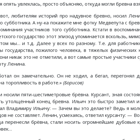
я опять увлеклась, просто объясняю, откуда могли бревна взя
 вот, любителям историй про надувное бревно, носил Лен
го субботника. А ну-ка покажите мне фотку Медвепута с бре
поминания участников того субботника. Кстати в воспомин
етского государство этот эпизод упоминается вскользь, мимо
отом мы… и т.д. Далее у всех по разному. Т.е. для работн
вы государства, пожилого человека, в тяжелых физических 
 они никак это не отметили, а вот самые простые участники 
оту Ленина.
ботал он замечательно. Он не ходил, а бегал, перегонял др
на торопливость в работе.»
(Борисов)
и носили пяти-шестиметровые брёвна. Курсант, зная состоя
ть утолщённый конец бревна. Ильич это быстро заметил и 
зал Владимиру Ильичу: — Зачем вы это делаете? Ведь я мол
ов не составляет. Ленин, усмехаясь, ответил курсанту: — Во
да перенесли брёвна, стали носить огромнейшие дубовые к
овек…