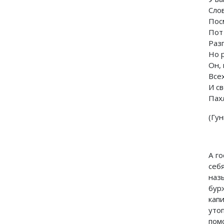
Сло
Пос
Пот
Раз
Hо 
Он, 
Всех
И с
Пах
(Гун
А г
себ
наз
бур
кап
уто
пом