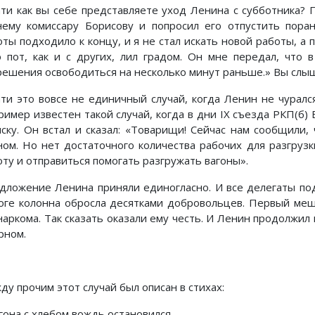
ати как вы себе представляете уход Ленина с субботника? 
нему комиссару Борисову и попросил его отпустить пора
оты подходило к концу, и я не стал искать новой работы, а 
о пот, как и с других, лил градом. Он мне передал, что 
решения освободиться на несколько минут раньше.» Вы слыш
ати это вовсе не единичный случай, когда Ленин не чуралс
ример известен такой случай, когда в дни IX съезда РКП(б
иску. Он встал и сказал: «Товарищи! Сейчас нам сообщили,
ном. Hо нет достаточного количества рабочих для разгруз
оту и отправиться помогать разгружать вагоны».
дложение Ленина приняли единогласно. И все делегаты по
оге колонна обросла десятками добровольцев. Первый ме
наркома. Так сказать оказали ему честь. И Ленин продолжил
рном.
ду прочим этот случай был описан в стихах:
гона с хлебом вождь остановился,