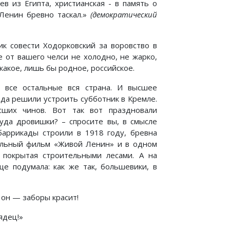
ев из Египта, христианская - в память о
 Ленин бревно таскал.»
(демократический
ик совести Ходорковский за воровство в
е от вашего челси не холодно, не жарко,
какое, лишь бы родное, российское.
 все остальные вся страна. И высшее
ода решили устроить субботник в Кремле.
ших чинов. Вот так вот праздновали
уда дровишки? – спросите вы, в смысле
баррикады строили в 1918 году, бревна
нтальный фильм «Живой Ленин» и в одном
 покрытая строительными лесами. А на
е подумала: как же так, большевики, в
 он — заборы красит!
ядец!»