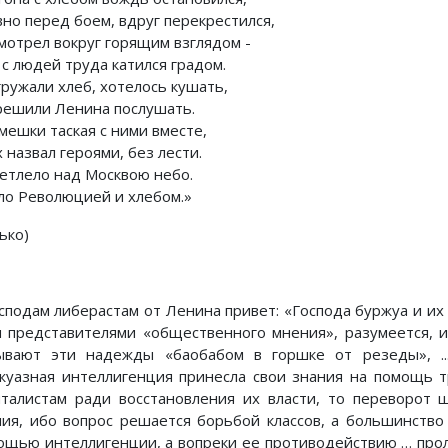
вно перед боем, вдруг перекрестился,
мотрел вокруг горящим взглядом -
 с людей труда катился градом.
гружали хлеб, хотелось кушать,
решили Ленина послушать.
мешки таская с ними вместе,
 назвал героями, без лести.
ветлело над Москвою небо.
ло Революцией и хлебом.»
ько)
осподам либерастам от Ленина привет: «Господа буржуа и их
я представителями «общественного мнения», разумеется, 
ывают эти надежды «баобабом в горшке от резеды», ..
жуазная интеллигенция принесла свои знания на помощь т
италистам ради восстановления их власти, то переворот
пия, ибо вопрос решается борьбой классов, а большинство
ощью интеллигенции, а вопреки ее противодействию … проле