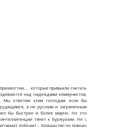
 прихвостни, … которые привыкли считать
издеваются над надеждами коммунистов,
. Мы ответим этим господам: если бы
рудящимся, а не русским и заграничным
 шел бы быстрее и более мирно. Но это
 интеллигенции тянет к буржуазии. Не с
тариат победит... Злорадство по поводу