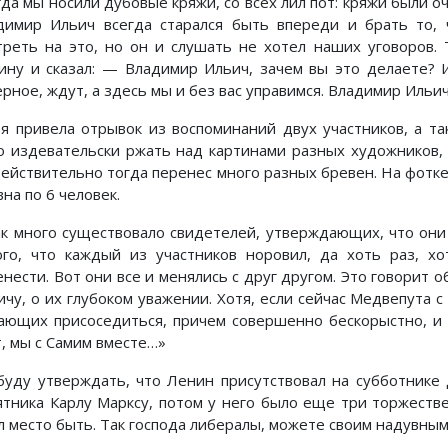
гда мы носили дубовые кряжи, со всех лил пот: кряжи были о
димир Ильич всегда старался быть впереди и брать то,
треть на это, но он и слушать не хотел наших уговоров.
ину и сказал: — Владимир Ильич, зачем вы это делаете? 
рное, ждут, а здесь мы и без вас управимся. Владимир Ильич
 я привела отрывок из воспоминаний двух участников, а т
о издевательски ржать над картинами разных художников,
действительно тогда перенес много разных бревен. На фотке 
на по 6 человек.
ак много существовало свидетелей, утверждающих, что он
ого, что каждый из участников норовил, да хоть раз, х
енести. Вот они все и менялись с друг другом. Это говорит
ичу, о их глубоком уважении. Хотя, если сейчас Медвепута с
ающих присоседиться, причем совершенно бескорыстно, и 
т, мы с Самим вместе…»
буду утверждать, что Ленин присутствовал на субботнике д
ятника Карлу Марксу, потом у него было еще три торжеств
л место быть. Так господа либералы, можете своим надувным