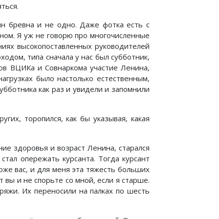
ться.
ин бревна и не одно. Даже фотка есть с
вном. Я уж не говорю про многочисленные
аниях высокопоставленных руководителей
ходом, типа сначала у нас был субботник,
иков ВЦИКа и Совнаркома участие Ленина,
нагрузках было настолько естественным,
субботника как раз и увидели и запомнили
угих, торопился, как бы указывая, какая
ние здоровья и возраст Ленина, старался
стал опережать курсанта. Тогда курсант
оже вас, и для меня эта тяжесть больших
т вы и не спорьте со мной, если я старше.
ряжи. Их переносили на палках по шесть