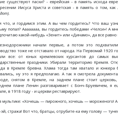
кие существуют пасхи? - еврейская - в память исхода евре
кресении Иисуса Христа и советская - в память о том, как
кдот)
.
и что, и гордимся этим. А вы чем гордитесь? Что ваш узн
ьму попал? Аааааааа, вы гордитесь победами «Челси»! А мн
дпочитаю какой-нибудь «Зенит» или «Динамо», да все равно 
езнодорожники начали первые, а потом это подхватили
оводство тоже не отставало от народа. На Первомай 1920 г
ли все: от юных кремлевских курсантов до самых выс
ударственные праздники. Убирали территорию Кремля. Отк
уда в Кремле бревна. Хлама тогда там хватало и юнкера 
авались, ну это я предполагаю. А так я смотрела докуме
зоде, снятом в Кремле, на заднем плане стоит церковь,
еднем плане Ленин разговаривает с Бонч-Бруевичем, я ещ
ле, в 1918 году - и церкви реставрируют.
 в мультике: «Хочешь — пирожного, хочешь — мороженого! А
эй, стража! Вот что, братцы, отрубите-ка ему голову — туне