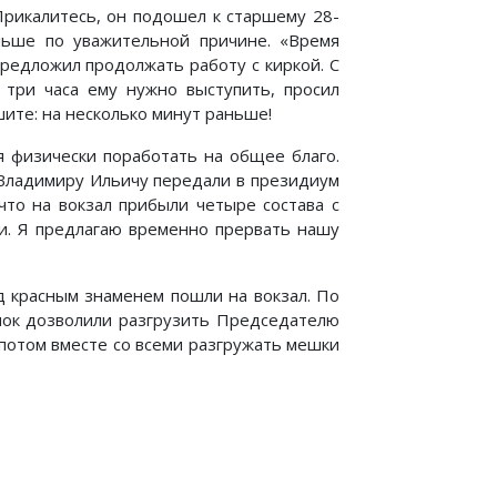
Прикалитесь, он подошел к старшему 28-
ньше по уважительной причине. «Время
предложил продолжать работу с киркой. С
в три часа ему нужно выступить, просил
ите: на несколько минут раньше!
я физически поработать на общее благо.
) Владимиру Ильичу передали в президиум
 что на вокзал прибыли четыре состава с
ки. Я предлагаю временно прервать нашу
д красным знаменем пошли на вокзал. По
шок дозволили разгрузить Председателю
 потом вместе со всеми разгружать мешки