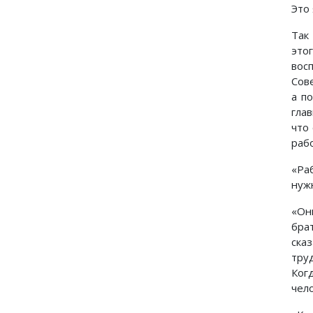
Это 
Так
это
вос
Сов
а п
гла
что
раб
«Ра
нуж
«Он
бра
ска
труд
Ког
чел