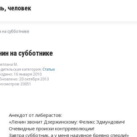
ь, человек
 на субботнике
нин на субботнике
етлана М.
дительская категория:
Статьи
здано: 16 января 2010
бновлено: 20 октября 2013
росмотров: 20051
Анекдот от либерастов:
«Ленин звонит Дзержинскому: Феликс Эдмундович!
Очевидные происки контрреволюции!
Завтра субботник, а у меня надувное бревно сперли!»