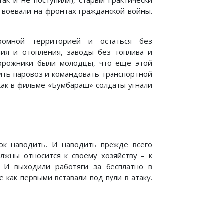
ак и не поступили), старый практически
е воевали на фронтах гражданской войны.
омной территорией и остаться без
ия и отопления, заводы без топлива и
дорожники были молодцы, что еще этой
ить паровоз и командовать транспортной
как в фильме «Бумбараш» солдаты угнали
ок наводить. И наводить прежде всего
лжны относится к своему хозяйству – к
! И выходили работяги за бесплатно в
 как первыми вставали под пули в атаку.