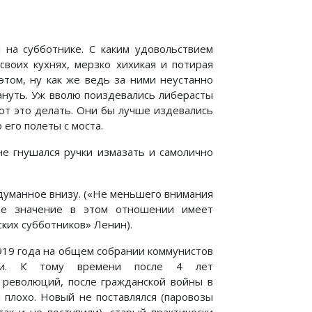
 на субботнике. С каким удовольствием
воих кухнях, мерзко хихикая и потирая
этом, ну как же ведь за ними неустанно
ануть. Уж вволю поиздевались либерасты
ют это делать. Они бы лучше издевались
его полеты с моста.
не гнушался ручки измазать и самолично
ыдуманное внизу. («Не меньшего внимания
кое значение в этом отношении имеет
ских субботников» Ленин).
1919 года на общем собрании коммунистов
роги. К тому времени после 4 лет
 революций, после гражданской войны в
 плохо. Новый не поставлялся (паровозы