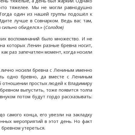
чень тяжёлые, а день был жаркий. Однако
 что тяжелее. Мы не могли равнодушно
 Тогда один из нашей группы подошёл к
Идите лучше в Совнарком. Ведь вас там,
 сильно обиделся.» (
Солодов)
аких воспоминаний было множество. И не
 на которых Ленин разные бревна носит,
как раз запечатлен момент, когда носили
и лично носили бревна с Лениным именно
оть одно бревно, да вместе с Лениным
 об отношении простых людей к Владимиру
 бревном выпустить, тоже появится толпа
внуком потом будут гордо рассказывать:
о самого конца, его увезли на закладку
енных мероприятий в этот день. Но факт
 бревном утереться.