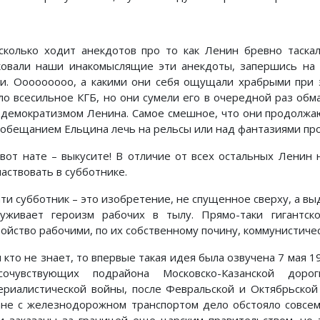
сколько ходит анекдотов про то как Ленин бревно таскал
ковали наши инакомыслящие эти анекдоты, запершись на с
ки. Ооооооооо, а какими они себя ощущали храбрыми при 
ло всесильное КГБ, но они сумели его в очередной раз обм
 демократизмом Ленина. Самое смешное, что они продолжа
 обещанием Ельцина лечь на рельсы или над фантазиями про 
 вот нате – выкусите! В отличие от всех остальных Ленин 
аствовать в субботнике.
ати субботник – это изобретение, не спущенное сверху, а в
луживает героизм рабочих в тылу. Прямо-таки гигантс
ройство рабочими, по их собственному почину, коммунистиче
и кто не знает, то впервые такая идея была озвучена 7 мая 
очувствующих подрайона Московско-Казанской до
ериалистической войны, после Февральской и Октябрьской
ане с железнодорожном транспортом дело обстояло совсем