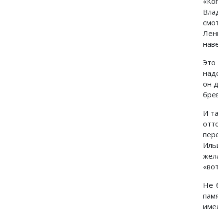
«Ко
Вла
смо
Лен
наве
Это
над
он 
брев
И т
отт
пер
Иль
жел
«во
Не 
пам
име