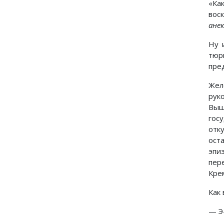
«Ка
вос
ане
Ну 
тюр
пре
Жел
рук
Выш
гос
отк
ост
эпи
пер
Крем
Как
— Э-