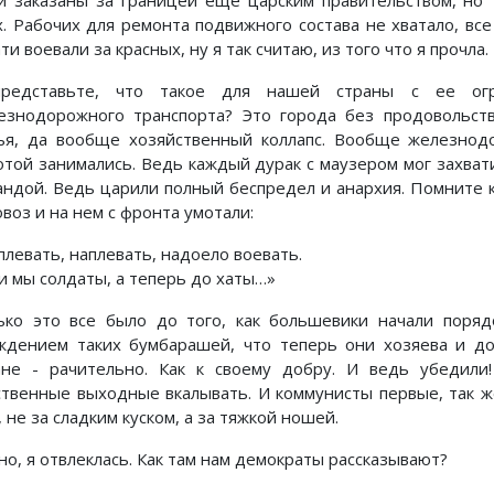
и заказаны за границей еще царским правительством, но т
х. Рабочих для ремонта подвижного состава не хватало, вс
ти воевали за красных, ну я так считаю, из того что я прочла.
редставьте, что такое для нашей страны с ее огр
езнодорожного транспорта? Это города без продовольств
ья, да вообще хозяйственный коллапс. Вообще железно
отой занимались. Ведь каждый дурак с маузером мог захват
андой. Ведь царили полный беспредел и анархия. Помните 
воз и на нем с фронта умотали:
плевать, наплевать, надоело воевать.
и мы солдаты, а теперь до хаты…»
ько это все было до того, как большевики начали поряд
ждением таких бумбарашей, что теперь они хозяева и до
ане - рачительно. Как к своему добру. И ведь убедили
ственные выходные вкалывать. И коммунисты первые, так же
 не за сладким куском, а за тяжкой ношей.
но, я отвлеклась. Как там нам демократы рассказывают?