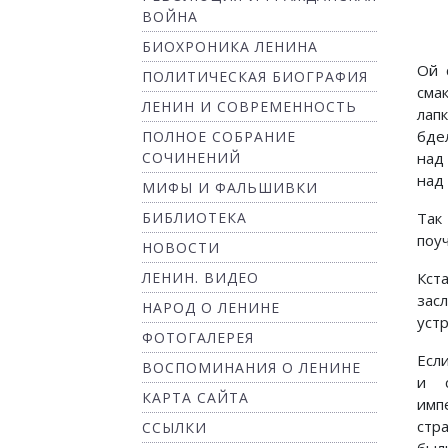
ВОЙНА
БИОХРОНИКА ЛЕНИНА
Ой 
ПОЛИТИЧЕСКАЯ БИОГРАФИЯ
сма
ЛЕНИН И СОВРЕМЕННОСТЬ
лап
бде
ПОЛНОЕ СОБРАНИЕ
СОЧИНЕНИЙ
над
над
МИФЫ И ФАЛЬШИВКИ
БИБЛИОТЕКА
Так
поуч
НОВОСТИ
ЛЕНИН. ВИДЕО
Кст
зас
НАРОД О ЛЕНИНЕ
уст
ФОТОГАЛЕРЕЯ
Есл
ВОСПОМИНАНИЯ О ЛЕНИНЕ
и с
КАРТА САЙТА
имп
стр
ССЫЛКИ