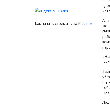
был
сдо
Кста
А п
Как начать стримить на Kick
там
жел
сыр
раб
ком
паро
«На
Был
Тол
убе
стр
соб
Нет,
Лад