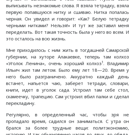
выписывать незнакомые слова. Я взяла тетрадку, взяла
первую попавшуюся нитку и сшиваю. Нитка попалась
черная. Он увидел и говорит: «Как? Белую тетрадку
черными нитками? Нельзя!» И тут же заставил меня
переделать. Вот такая точность была у него во всем. И
это осталось на всю жизнь.
Мне приходилось с ним жить в тогдашней Самарской
губернии, на хуторе Алакаевке, теперь там колхоз
1
«Уголок Ленина», очень хороший колхоз
. Владимир
Ильич жил там летом. Было ему лет 18—20. Время у
него было разграничено. Аккуратно каждый день
встанет, напьется чаю, заберет тетради, словари,
книги, идет в уголок сада. Устроил там себе стол,
скамеечку, трапецию. Сам устроил: вбил палки и сделал
перекладину.
Регулярно, в определенный час, чтобы зря не
пропадало время, садился он заниматься. С утра он
брался за более трудные вещи: политэкономию,
историю. И так обыкновенно часов до двух, до обеда,