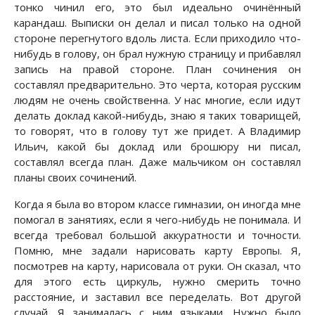
тонко чинил его, это был идеально очинённый
карандаш. Выписки он делал и писал только на одной
стороне перегнутого вдоль листа. Если приходило что-
нибудь в голову, он брал нужную страницу и прибавлял
запись на правой стороне. План сочинения он
составлял предварительно. Это черта, которая русским
людям не очень свойственна. У нас многие, если идут
делать доклад какой-нибудь, знаю я таких товарищей,
то говорят, что в голову тут же придет. А Владимир
Ильич, какой бы доклад или брошюру ни писал,
составлял всегда план. Даже мальчиком он составлял
планы своих сочинений.
Когда я была во втором классе гимназии, он иногда мне
помогал в занятиях, если я чего-нибудь не понимала. И
всегда требовал большой аккуратности и точности.
Помню, мне задали нарисовать карту Европы. Я,
посмотрев на карту, нарисовала от руки. Он сказал, что
для этого есть циркуль, нужно смерить точно
расстояние, и заставил все переделать. Вот другой
случай. Я занималась с ним языками. Нужно было