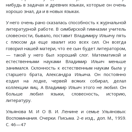
нибудь в задачах и древних языках, которые он очень
хорошо знал, да и в новых языках.
У него очень рано сказалась способность к журнальной
литературной работе. В симбирской гимназии учитель
словесности, бывало, поставит Владимиру Ильичу пять
с плюсом да еще хвалит изо всех сил. Он всегда
говорил нашей матери, что ее сын будет литератором,
— такой у него был хороший слог. Математикой и
естественными науками Владимир Ильич меньше
занимался. Склонность к естественным наукам была у
старшего брата, Александра Ильича. Он постоянно
ездил на лодке, червей всяких собирал, делал
коллекции яиц. А Владимир Ильич этого не любил. Он
больше любил языки, словесность, историю,
литературу.
Ульянова М. И О В. И. Ленине
и семье Ульяновых:
Воспоминания. Очерки. Письма. 2-е изд., доп. М., 19S9.
С. 46—47