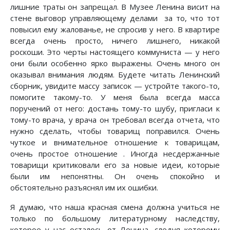
лишние траты он запрещал. В Музее Ленина висит на
стене выговор управляющему делами за то, что тот
повысил ему жалованье, не спросив у него. В квартире
всегда очень просто, ничего лишнего, никакой
роскоши. Это черты настоящего коммуниста — у него
они были особенно ярко выражены. Очень много он
оказывал внимания людям. Будете читать Ленинский
сборник, увидите массу записок — устройте такого-то,
помогите такому-то. У меня была всегда масса
поручений от него: достань тому-то шубу, пригласи к
тому-то врача, у врача он требовал всегда отчета, что
нужно сделать, чтобы товарищ поправился. Очень
чуткое и внимательное отношение к товарищам,
очень простое отношение . Иногда несдержанные
товарищи критиковали его за новые идеи, которые
были им непонятны. Он очень спокойно и
обстоятельно разъяснял им их ошибки.
Я думаю, что наша красная смена должна учиться не
только по большому литературному наследству,
которое у нас осталось от Ленина, следуя которому