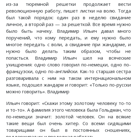
из-за тюремной решетки продолжает вести
революционную работу, пишет листки на волю. Тогда
был такой порядок: один раз в неделю свидание
личное, а второй раз — за решеткой. Все время нужно
было быть начеку. Владимир Ильич давал много
поручений, что кому передать, и ему нужно было
многое передать с воли, а свидание при жандарме, и
нужно было делать таким образом, чтобы не
попасться. Владимир Ильич шел на всяческие
ухищрения: одно слово говорил по-немецки, одно по-
французски, одно по-английски. Как-то старшая сестра
разговаривала с ним на таком интернациональном
языке, подошел жандарм и говорит: «Только по-русски
можно говорить». Владимир
Ильич говорит: «Скажи этому золотому человеку то-то
и то-то». А фамилия этого человека была Гольдман, что
по-немецки значит: золотой человек. Он на всякие
такие вещи был очень хитер. Со всеми сидящими
товарищами он был в постоянных сношениях,
поддерживал их и продолжал работать.