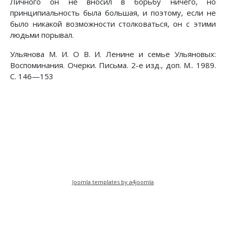
Личного он не вносил в борьбу ничего, но
принципиальность была большая, и поэтому, если не
было никакой возможности столковаться, он с этими
людьми порывал.
Ульянова М. И. О В. И. Ленине
и семье Ульяновых:
Воспоминания. Очерки. Письма. 2-е изд., доп. М.. 1989.
С. 146—153
Предыдущий: Ленин и Горький
Следующий: Отвоеванные мину
Назад
Вперед
Joomla templates by a4joomla