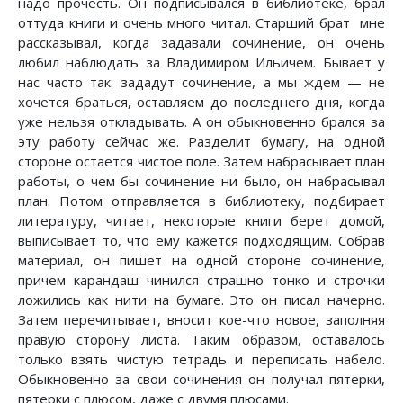
надо прочесть. Он подписывался в библиотеке, брал
оттуда книги и очень много читал. Старший брат мне
рассказывал, когда задавали сочинение, он очень
любил наблюдать за Владимиром Ильичем. Бывает у
нас часто так: зададут сочинение, а мы ждем — не
хочется браться, оставляем до последнего дня, когда
уже нельзя откладывать. А он обыкновенно брался за
эту работу сейчас же. Разделит бумагу, на одной
стороне остается чистое поле. Затем набрасывает план
работы, о чем бы сочинение ни было, он набрасывал
план. Потом отправляется в библиотеку, подбирает
литературу, читает, некоторые книги берет домой,
выписывает то, что ему кажется подходящим. Собрав
материал, он пишет на одной стороне сочинение,
причем карандаш чинился страшно тонко и строчки
ложились как нити на бумаге. Это он писал начерно.
Затем перечитывает, вносит кое-что новое, заполняя
правую сторону листа. Таким образом, оставалось
только взять чистую тетрадь и переписать набело.
Обыкновенно за свои сочинения он получал пятерки,
пятерки с плюсом, даже с двумя плюсами.