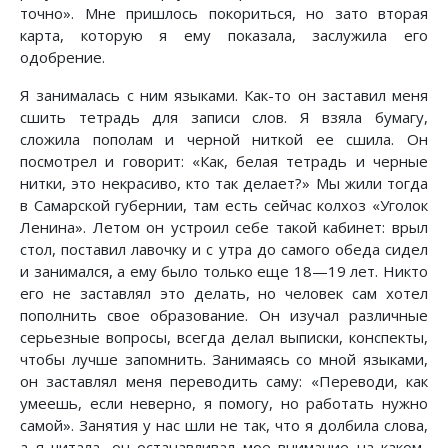
точно». Мне пришлось покориться, но зато вторая
карта, которую я ему показала, заслужила его
одобрение.
Я занималась с ним языками. Как-то он заставил меня
сшить тетрадь для записи слов. Я взяла бумагу,
сложила пополам и черной ниткой ее сшила. Он
посмотрел и говорит: «Как, белая тетрадь и черные
нитки, это некрасиво, кто так делает?» Мы жили тогда
в Самарской губернии, там есть сейчас колхоз «Уголок
Ленина». Летом он устроил себе такой кабинет: врыл
стол, поставил лавочку и с утра до самого обеда сидел
и занимался, а ему было только еще 18—19 лет. Никто
его не заставлял это делать, но человек сам хотел
пополнить свое образование. Он изучал различные
серьезные вопросы, всегда делал выписки, конспекты,
чтобы лучше запомнить. Занимаясь со мной языками,
он заставлял меня переводить саму: «Переводи, как
умеешь, если неверно, я помогу, но работать нужно
самой». Занятия у нас шли не так, что я долбила слова,
а я читала, он останавливал мое внимание на каком-