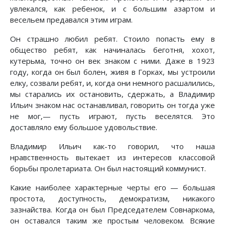
увлекался, как ребенок, и с большим азартом и
весельем предавался этим играм.
Он страшно любил ребят. Стоило попасть ему в
общество ребят, как начиналась беготня, хохот,
кутерьма, точно он век знаком с ними. Даже в 1923
году, когда он был болен, живя в Горках, мы устроили
елку, созвали ребят, и, когда они немного расшалились,
мы старались их остановить, сдержать, а Владимир
Ильич знаком нас останавливал, говорить он тогда уже
не мог,— пусть играют, пусть веселятся. Это
доставляло ему большое удовольствие.
Владимир Ильич как-то говорил, что наша
нравственность вытекает из интересов классовой
борьбы пролетариата. Он был настоящий коммунист.
Какие наиболее характерные черты его — большая
простота, доступность, демократизм, никакого
зазнайства. Когда он был Председателем Совнаркома,
он оставался таким же простым человеком. Всякие