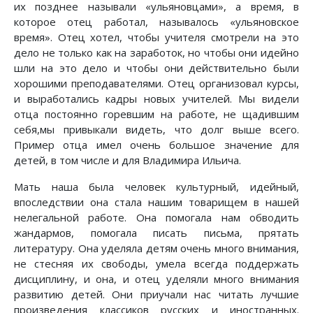
их позднее называли «ульяновцами», а время, в
которое отец работал, называлось «ульяновское
время». Отец хотел, чтобы учителя смотрели на это
дело не только как на заработок, но чтобы они идейно
шли на это дело и чтобы они действительно были
хорошими преподавателями. Отец организовал курсы,
и выработались кадры новых учителей. Мы видели
отца постоянно горевшим на работе, не щадившим
себя,мы привыкали видеть, что долг выше всего.
Пример отца имел очень большое значение для
детей, в том числе и для Владимира Ильича.
Мать наша была человек культурный, идейный,
впоследствии она стала нашим товарищем в нашей
нелегальной работе. Она помогала нам обводить
жандармов, помогала писать письма, прятать
литературу. Она уделяла детям очень много внимания,
не стесняя их свободы, умела всегда поддержать
дисциплину, и она, и отец уделяли много внимания
развитию детей. Они приучали нас читать лучшие
произведения классиков русских и иностранных.