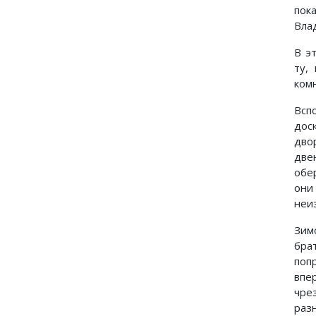
пок
Вла
В э
ту,
ком
Всп
дос
дво
две
обе
они
неи
Зим
бра
попр
впе
чре
раз