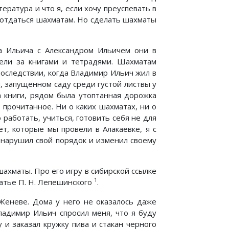
ратура и что я, если хочу преуспевать в
 отдаться шахматам. Но сделать шахматы
а Ильича с Александром Ильичем они в
ели за книгами и тетрадями. Шахматам
последствии, когда Владимир Ильич жил в
, запущенном саду среди густой листвы у
а книги, рядом была утоптанная дорожка
 прочитанное. Ни о каких шахматах, ни о
работать, учиться, готовить себя не для
ет, которые мы провели в Алакаевке, я с
 нарушил свой порядок и изменил своему
ахматы. Про его игру в сибирской ссылке
1
атье П. Н. Лепешинского
.
Женеве. Дома у него не оказалось даже
ладимир Ильич спросил меня, что я буду
 и заказал кружку пива и стакан черного