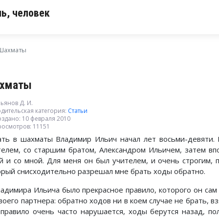
ь, человек
Шахматы
хматы
ьянов Д. И.
дительская категория:
Статьи
оздано: 10 февраля 2010
росмотров: 11151
ать в шахматы Владимир Ильич начал лет восьми-девяти. 
телем, со старшим братом, Александром Ильичем, затем в
й и со мной. Для меня он был учителем, и очень строгим, 
орый снисходительно разрешал мне брать ходы обратно.
ладимира Ильича было прекрасное правило, которого он сам
воего партнера: обратно ходов ни в коем случае не брать, в
 правило очень часто нарушается, ходы берутся назад, п