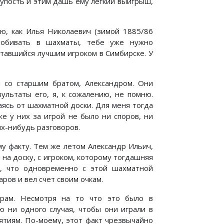
лупость и этим дашь ему легкий выигрыш,
ю, как Илья Николаевич (зимой 1885/86
 побивать в шахматы, тебе уже нужно
итавшийся лучшим игроком в Симбирске. У
 со старшим братом, Александром. Они
ультаты его, я, к сожалению, не помню.
аясь от шахматной доски. Для меня тогда
е у них за игрой не было ни споров, ни
их-нибудь разговоров.
у факту. Тем же летом Александр Ильич,
я на доску, с игроком, которому тогдашняя
о, что одновременно с этой шахматной
ров и вел счет своим очкам.
ерам. Несмотря на то что это было в
ю ни одного случая, чтобы они играли в
ятиям. По-моему, этот факт чрезвычайно