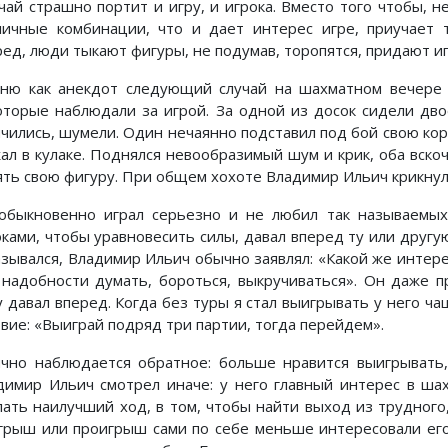
чай страшно портит и игру, и игрока. Вместо того чтобы, 
личные комбинации, что и дает интерес игре, приучает 
ред, люди тыкают фигуры, не подумав, торопятся, придают иг
ню как анекдот следующий случай на шахматном вечере в
оторые наблюдали за игрой. За одной из досок сидели двое
ячились, шумели. Один нечаянно подставил под бой свою коро
жал в кулаке. Поднялся невообразимый шум и крик, оба вскоч
ять свою фигуру. При общем хохоте Владимир Ильич крикнул:
обыкновенно играл серьезно и не любил так называемых 
оками, чтобы уравновесить силы, давал вперед ту или другу
азывался, Владимир Ильич обычно заявлял: «Какой же интерес
 надобности думать, бороться, выкручиваться». Он даже п
у давал вперед. Когда без туры я стал выигрывать у него ча
овие: «Выиграй подряд три партии, тогда перейдем».
чно наблюдается обратное: больше нравится выигрывать,
димир Ильич смотрел иначе: у него главный интерес в ша
лать наилучший ход, в том, чтобы найти выход из трудного
грыш или проигрыш сами по себе меньше интересовали его