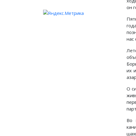
ход
он г
Пят
год
поз
нас 
Лет
объ
Бор
их 
аза
О с
живя
пер
парт
Во 
кан
шах