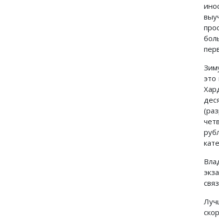
ино
выу
про
бол
пер
Зим
это
Хар
дес
(ра
чет
руб
кат
Вла
экз
свя
Луч
ско