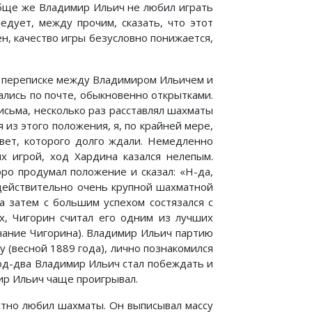
ообще же Владимир Ильич не любил играть
едует, между прочим, сказать, что этот
н, качество игры безусловно понижается,
о переписке между Владимиром Ильичем и
ались по почте, обыкновенно открытками.
исьма, несколько раз расставлял шахматы
я из этого положения, я, по крайней мере,
твет, которого долго ждали. Немедленно
х игрой, ход Хардина казался нелепым.
ро продумал положение и сказал: «Н-да,
 действительно очень крупной шахматной
 а затем с большим успехом состязался с
х, Чигорин считал его одним из лучших
чание Чигорина). Владимир Ильич партию
у (весной 1889 года), лично познакомился
год-два Владимир Ильич стал побеждать и
ир Ильич чаще проигрывал.
тно любил шахматы. Он выписывал массу