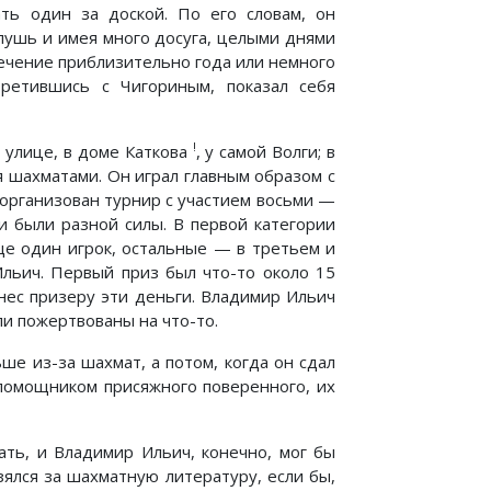
ть один за доской. По его словам, он
глушь и имея много досуга, целыми днями
течение приблизительно года или немного
третившись с Чигориным, показал себя
!
й улице, в доме Каткова
, у самой Волги; в
я шахматами. Он играл главным образом с
 организован турнир с участием восьми —
ки были разной силы. В первой категории
ще один игрок, остальные — в третьем и
льич. Первый приз был что-то около 15
инес призеру эти деньги. Владимир Ильич
ли пожертвованы на что-то.
е из-за шахмат, а потом, когда он сдал
 помощником присяжного поверенного, их
ать, и Владимир Ильич, конечно, мог бы
зялся за шахматную литературу, если бы,