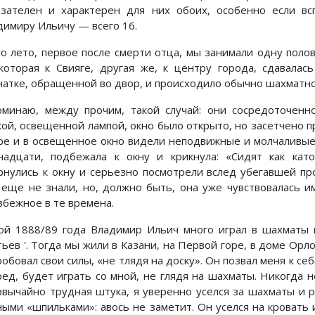
азателен и характерен для них обоих, особенно если вс
димиру Ильичу — всего 16.
то лето, первое после смерти отца, мы занимали одну поло
 которая к Свияге, другая же, к центру города, сдавалас
натке, обращенной во двор, и происходило обычно шахматн
оминаю, между прочим, такой случай: они сосредоточенн
кой, освещенной лампой, окно было открыто, но засетчено пр
ре и в освещенное окно видели неподвижные и молчаливые
надцати, подбежала к окну и крикнула: «Сидят как като
рнулись к окну и серьезно посмотрели вслед убегавшей п
 еще не знали, но, должно быть, она уже чувствовалась 
збежное в те времена.
ой 1888/89 года Владимир Ильич много играл в шахматы 
тьев '. Тогда мы жили в Казани, на Первой горе, в доме Ор
обовал свои силы, «не тлядя на доску». Он позвал меня к себе
ред, будет играть со мной, не глядя на шахматы. Никогда н
звычайно трудная штука, я уверенно уселся за шахматы и
ными «шпильками»: авось не заметит. Он уселся на кровать 