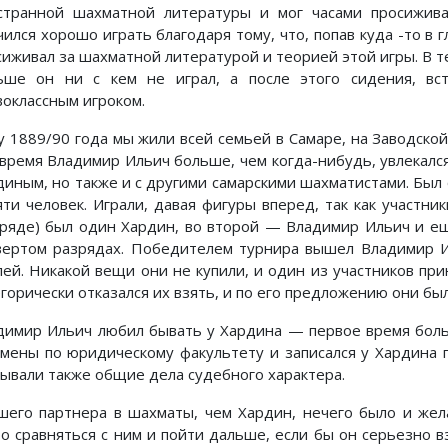
странной шахматной литературы и мог часами просижива
чился хорошо играть благодаря тому, что, попав куда -то в 
сиживал за шахматной литературой и теорией этой игры. В 
ьше он ни с кем не играл, а после этого сидения, вс
воклассным игроком.
у 1889/90 года мы жили всей семьей в Самаре, на Заводско
 время Владимир Ильич больше, чем когда-нибудь, увлекалс
диным, но также и с другими самарскими шахматистами. Был
яти человек. Играли, давая фигуры вперед, так как участни
зряде) был один Хардин, во второй — Владимир Ильич и е
вертом разрядах. Победителем турнира вышел Владимир И
лей. Никакой вещи они не купили, и один из участников пр
егорически отказался их взять, и по его предложению они бы
димир Ильич любил бывать у Хардина — первое время больш
амены по юридическому факультету и записался у Хардина
зывали также общие дела судебного характера.
шего партнера в шахматы, чем Хардин, нечего было и жел
ро сравняться с ним и пойти дальше, если бы он серьезно в