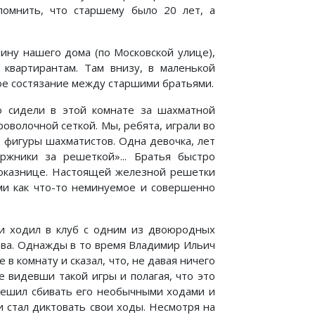
помнить, что старшему было 20 лет, а
вину нашего дома (по Московской улице),
ь квартирантам. Там внизу, в маленькой
ое состязание между старшими братьями.
о сидели в этой комнате за шахматной
оволочной сеткой. Мы, ребята, играли во
 фигуры шахматистов. Одна девочка, лет
ржники за решеткой»... Братья быстро
роказнице. Настоящей железной решетки
ими как что-то неминуемое и совершенно
и ходил в клуб с одним из двоюродных
лова. Однажды в то время Владимир Ильич
 в комнату и сказал, что, не давая ничего
е видевши такой игры и полагая, что это
 решил сбивать его необычными ходами и
и стал диктовать свои ходы. Несмотря на