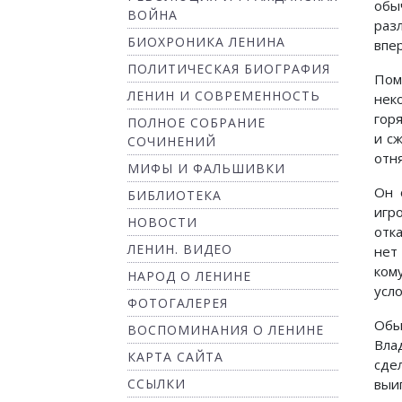
обы
ВОЙНА
раз
БИОХРОНИКА ЛЕНИНА
впе
ПОЛИТИЧЕСКАЯ БИОГРАФИЯ
Пом
ЛЕНИН И СОВРЕМЕННОСТЬ
нек
гор
ПОЛНОЕ СОБРАНИЕ
и с
СОЧИНЕНИЙ
отн
МИФЫ И ФАЛЬШИВКИ
Он 
БИБЛИОТЕКА
игр
НОВОСТИ
отк
ЛЕНИН. ВИДЕО
нет
ком
НАРОД О ЛЕНИНЕ
усл
ФОТОГАЛЕРЕЯ
Обы
ВОСПОМИНАНИЯ О ЛЕНИНЕ
Вла
КАРТА САЙТА
сде
ССЫЛКИ
выи