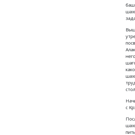
баш
шах
зада
Выш
утр
пос
Ала
нег
шаг
как
шах
тру
стол
Нач
с К
Пос
шах
пит