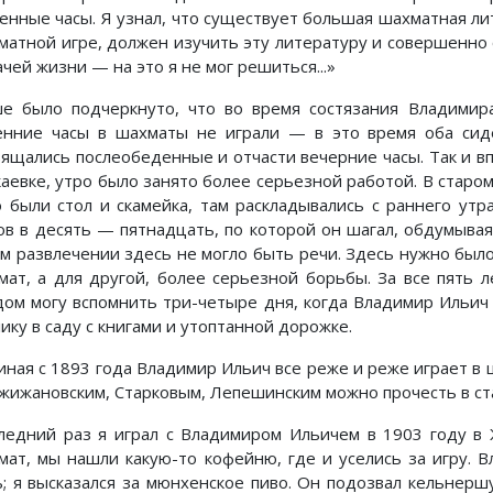
енные часы. Я узнал, что существует большая шахматная лите
матной игре, должен изучить эту литературу и совершенно
чей жизни — на это я не мог решиться...»
е было подчеркнуто, что во время состязания Владимир
енние часы в шахматы не играли — в это время оба сид
вящались послеобеденные и отчасти вечерние часы. Так и в
каевке, утро было занято более серьезной работой. В старом
о были стол и скамейка, там раскладывались с раннего утр
ов в десять — пятнадцать, по которой он шагал, обдумывая
ом развлечении здесь не могло быть речи. Здесь нужно было 
мат, а для другой, более серьезной борьбы. За все пять л
дом могу вспомнить три-четыре дня, когда Владимир Ильич
ику в саду с книгами и утоптанной дорожке.
иная с 1893 года Владимир Ильич все реже и реже играет в ш
ржижановским, Старковым, Лепешинским можно прочесть в ст
ледний раз я играл с Владимиром Ильичем в 1903 году в 
мат, мы нашли какую-то кофейню, где и уселись за игру. В
ь; я высказался за мюнхенское пиво. Он подозвал кельнершу