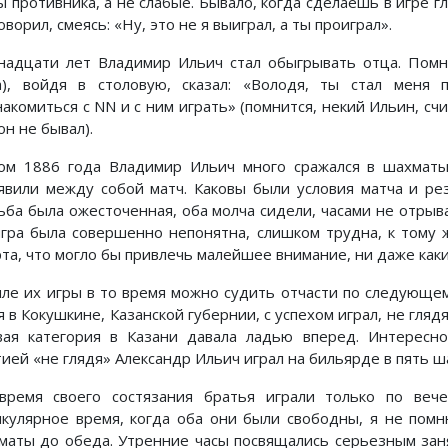
ы противника, а не слабые. Бывало, когда сделаешь в игре г
оворил, смеясь: «Ну, это не я выиграл, а ты проиграл».
надцати лет Владимир Ильич стал обыгрывать отца. Помн
а), войдя в столовую, сказал: «Володя, ты стал меня
накомиться с NN и с ним играть» (помнится, некий Ильин, сч
он не бывал).
ом 1886 года Владимир Ильич много сражался в шахматы
явили между собой матч. Каковы были условия матча и рез
ьба была ожесточенная, оба молча сидели, часами не отрыв
игра была совершенно непонятна, слишком трудна, к тому ж
рта, что могло бы привлечь малейшее внимание, ни даже как
иле их игры в то время можно судить отчасти по следующем
 в Кокушкине, Казанской губернии, с успехом играл, не гляд
вая категория в Казани давала ладью вперед. Интересн
ией «не глядя» Александр Ильич играл на бильярде в пять ша
время своего состязания братья играли только по веч
икулярное время, когда оба они были свободны, я не помн
маты до обеда. Утренние часы посвящались серьезным зан