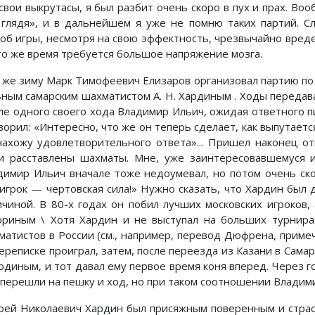
 свои выкрутасы, я был разбит очень скоро в пух и прах. В
 глядя», и в дальнейшем я уже не помню таких партий. Сл
соб игры, несмотря на свою эффектность, чрезвычайно вреде
 то же время требуется большое напряжение мозга.
у же зиму Марк Тимофеевич Елизаров организовал партию п
ьным самарским шахматистом А. Н. Хардиным . Ходы передав
ле одного своего хода Владимир Ильич, ожидая ответного п
ворил: «Интересно, что же он теперь сделает, как выпутаетс
нахожу удовлетворительного ответа»... Пришел наконец о
и расставлены шахматы. Мне, уже заинтересовавшемуся и
димир Ильич вначале тоже недоумевал, но потом очень ско
 игрок — чертовская сила!» Нужно сказать, что Хардин был
ичиной. В 80-х годах он побил лучших московских игроков,
ориным \ Хотя Хардин и не выступал на больших турнира
матистов в России (см., например, перевод Дюфрена, приме
ереписке проиграл, затем, после переезда из Казани в Самар
ардиным, и тот давал ему первое время коня вперед. Через 
 перешли на пешку и ход, но при таком соотношении Владим
рей Николаевич Хардин был присяжным поверенным и страс