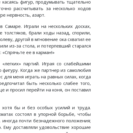
не касаясь фигур, продумывать тщательно
точно рассчитывать за несколько ходов
ре нервность, азарт.
 Самаре. Играли на нескольких досках,
 толстяков, брали ходы назад, спорили,
леву, другой в мгновение ока схватил ее
или из-за стола, и потерпевший старался
 «Спрячьте ее в карман!»
«легких» партий. Играя со слабейшими
ю фигуру. Когда же партнер из самолюбия
 для меня играть на равных силах, когда
редпочитал быть несколько слабее того,
ще и просил перейти на коня, он поставил
 хотя бы и без особых усилий и труда.
хматах состоял в упорной борьбе, чтобы
, иногда почти безнадежного положения;
. Ему доставляли удовольствие хорошие