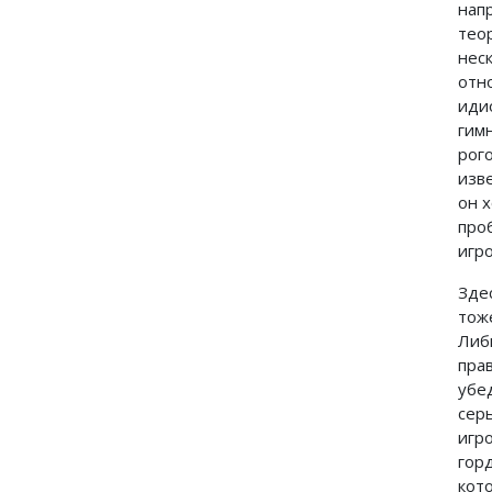
нап
тео
нес
отно
идио
гим
рог
изв
он 
про
игро
Зде
тож
Либ
пра
убе
сер
игр
гор
кот