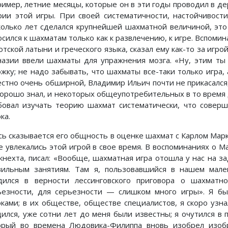
ример, летние месяцы, которые он в эти годы проводил в де
рии этой игры. При своей систематичности, настойчивост
колько лет сделался крупнейшей шахматной величиной, эт
сился к шахматам только как к развлечению, к игре. Вспомин
тской латыни и греческого языка, сказал ему как-то за игро
назии ввели шахматы для упражнения мозга. «Ну, этим ты п
ожку; не надо забывать, что шахматы все-таки только игра, 
естно очень обширной, Владимир Ильич почти не прикасался,
хорошо знал, и некоторых общеупотребительных в то время д
бовал изучать теорию шахмат систематически, что совер
ка.
сь сказывается его общность в оценке шахмат с Карлом Мар
е увлекались этой игрой в свое время. В воспоминаниях о Ма
кнехта, писал: «Вообще, шахматная игра отошла у нас на зад
вильным занятиям. Там я, пользовавшийся в нашем мален
дился в верности лессинговского приговора о шахмат
ьезности, для серьезности — слишком много игры». Я бы
оками; в их обществе, обществе специалистов, я скоро узн
дился, уже сотни лет до меня были известны; я очутился в
орый во времена Людовика-Филиппа вновь изобрел изоб