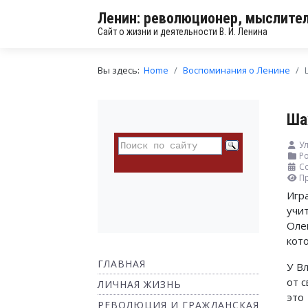
Ленин: революционер, мыслител
Сайт о жизни и деятельности В. И. Ленина
Вы здесь:
Home
Воспоминания о Ленине
Ша
Ул
Ро
С
П
Игр
учи
Оле
кот
ГЛАВНАЯ
У В
от с
ЛИЧНАЯ ЖИЗНЬ
это
РЕВОЛЮЦИЯ И ГРАЖДАНСКАЯ