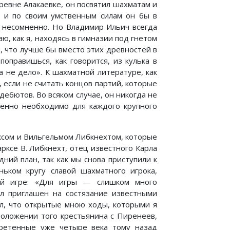
ревне Алакаевке, он посвятил шахматам и
и и по своим умственным силам он бы в
о несомненно. Но Владимир Ильич всегда
аю, как я, находясь в гимназии под гнетом
й, что лучше бы вместо этих древностей в
оправишься, как говорится, из кулька в
а не дело». К шахматной литературе, как
 если не считать концов партий, которые
ебютов. Во всяком случае, он никогда не
шенно необходимо для каждого крупного
ксом и Вильгельмом Либкнехтом, которые
рксе В. Либкнехт, отец известного Карла
ний план, так как мы снова приступили к
ьком кругу славой шахматного игрока,
ной игре: «Для игры — слишком много
л приглашен на состязание известными
ал, что открытые мною ходы, которыми я
 положении того крестьянина с Пиренеев,
ретенные уже четыре века тому назад