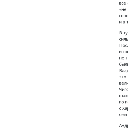
все
«не
спо
и в
В т
сил
Пос
и го
не 
был
Вла
это
вел
Чиг
шах
по п
с Х
они
Анд