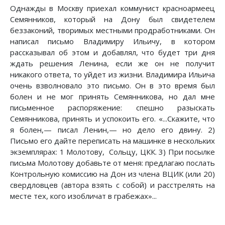
Однажды в Москву приехал коммунист красноармеец
Семянников, который на Дону был свидетелем
беззаконий, творимых местными продработниками. Он
написал письмо Владимиру Ильичу, в котором
рассказывал об этом и добавлял, что будет три дня
ждать решения Ленина, если же он не получит
никакого ответа, то уйдет из жизни. Владимира Ильича
очень взволновало это письмо. Он в это время был
болен и не мог принять Семянникова, но дал мне
письменное распоряжение: спешно разыскать
Семянникова, принять и успокоить его. «...Скажите, что
я болен,— писал Ленин,— но дело его двину. 2)
Письмо его дайте переписать на машинке в нескольких
экземплярах: 1 Молотову, Сольцу, ЦКК. 3) При посылке
письма Молотову добавьте от меня: предлагаю послать
Контрольную комиссию на Дон из члена ВЦИК (или 20)
свердловцев (автора взять с собой) и расстрелять на
месте тех, кого изобличат в грабежах»...