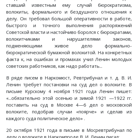
ставший известным ему случай бюрократизма,
волокиты, формального и бездушного отношения к
делу. Он требовал большой оперативности в работе,
быстрого и точного выполнения распоряжений
Советской власти и настойчиво боролся с бюрократами,
волокитчиками и нарушителями законов,
подменяющими живое дело формально-
бюрократической бумажной волокитой. На конкретных
факта к, на ошибках и промахах учил Ленин молодых
советских работников, как надо работать...
В ряде писем в Наркомюст, Ревтрибунал и т. д. В. И.
Ленин требует постановки на суд дел о волоките. В
письме Курскому 4 ноября 1921 года Ленин пишет:
«...обязательно этой осенью и зимой 1921 —1922 гг.
поставить на суд в Москве 4—6 дел о московской
волоките, подобрав случаи «поярче» и сделав из
каждого суда политическое дело» .
20 октября 1921 года в письме в Мосревтрибунал по
делу о волоките в Наркомпроде В. И. Ленин писал: