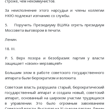
строже, чем некоммунистов.
За неисполнение этого нарсудьи и члены коллегии
НКЮ подлежат изгнанию со службы.
5. Поручить Президиуму ВЦИКа огреть президиум
Моссовета выговором в печати.
Ленин.
18. III.
P. S. Верх позора и безобразия: партия у власти
защищает «своих» мерзавцев!!»
Большим злом в работе советского государственного
аппарата были бюрократизм и волокита.
Советская власть разрушила старый, бюрократический
государственный аппарат и создала новый, советский
аппарат, основанный на широком участии трудящихся
в управлении. Это было огромным завоеванием
Советской власти. Выступая на XI съезде партии, Ленин