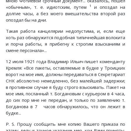
мною Фотиевой срочный документ... оказалось, пошел
1
«обычным», т. е. идиотским, путем
и опоздал на
долгие часы, а без моего вмешательства второй раз
опоздал бы на дни.
Такая работа канцелярии недопустима, и, если еще
хоть раз обнаружится подобная типичнейшая волокита
и порча работы, я прибегну к строгим взысканиям и
смене персонала»...
12 июля 1921 года Владимир Ильич пишет коменданту
Кремля: «Все пакеты, оставляемые в будке у Троицких
ворот на мое имя, должны передаваться в Секретариат
СНК абсолютно немедленно, без малейшей задержки;
в противном случае я буду строго взыскивать. Пакет на
мое имя, посланный т. Богдановым с курьером в 4 часа,
до сих пор мне не передан, и только по заявлению т.
Богданова в 7 часов обнаружилось, что он лежит в
будке...
P. S. Прошу сообщить мне копию Вашего приказа по
этому делу и точное указание мер, кои Вами приняты.