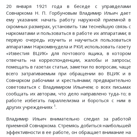
20 января 1921 года в беседе с управделами
Совнаркома Н. П. Горбуновым Владимир Ильич дает
ему указания: начать работу наружной приемной в
скромных размерах, установить там теснейшую связь с
наркоматами и пользоваться в работе их аппаратами; в
первую очередь изучить и научиться пользоваться
аппаратами Наркомвнудела и РКИ; использовать газету
«Известия ВЦИК» для почтового ящика, в котором
отвечать на корреспонденции, жалобы и запросы;
помещать в газетах статьи, заметки по вопросам, чаще
всего затрагиваемым при обращении во ВЦИК и в
Совнарком рабочими и крестьянами; предварительно
советоваться с Владимиром Ильичем; о всех письмах
сообщать их авторам, что дело направлено туда-то; в
работе избегать параллелизма и бороться с ним в
1
других учреждениях
.
Владимир Ильич внимательно следил за работой
приемной Совнаркома. Стремясь добиться наибольшей
эффективности в ее работе, он обращает внимание на