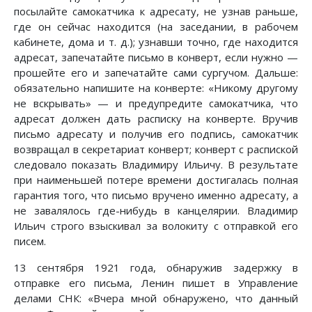
посылайте самокатчика к адресату, не узнав раньше,
где он сейчас находится (на заседании, в рабочем
кабинете, дома и т. д.); узнавши точно, где находится
адресат, запечатайте письмо в конверт, если нужно —
прошейте его и запечатайте сами сургучом. Дальше:
обязательно напишите на конверте: «Никому другому
не вскрывать» — и предупредите самокатчика, что
адресат должен дать расписку на конверте. Вручив
письмо адресату и получив его подпись, самокатчик
возвращал в секретариат конверт; конверт с распиской
следовало показать Владимиру Ильичу. В результате
при наименьшей потере времени достигалась полная
гарантия того, что письмо вручено именно адресату, а
не завалялось где-нибудь в канцелярии. Владимир
Ильич строго взыскивал за волокиту с отправкой его
писем.
13 сентября 1921 года, обнаружив задержку в
отправке его письма, Ленин пишет в Управление
делами СНК: «Вчера мной обнаружено, что данный