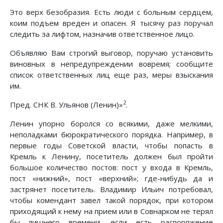
Это верх безобразия. Есть люди с больным сердцем,
коим подъем вреден и опасен. Я тысячу раз поручал
следить за лифтом, назначив ответственное лицо.
Объявляю Вам строгий выговор, поручаю установить
виновных в непредупреждении вовремя; сообщите
список ответственных лиц еще раз, меры взыскания
им.
2
Пред. СНК В. Ульянов (Ленин)»
.
Ленин упорно боролся со всякими, даже мелкими,
неполадками бюрократического порядка. Например, в
первые годы Советской власти, чтобы попасть в
Кремль к Ленину, посетитель должен был пройти
большое количество постов: пост у входа в Кремль,
пост «нижний», пост «верхний»; где-нибудь да и
застрянет посетитель. Владимир Ильич потребовал,
чтобы комендант завел такой порядок, при котором
приходящий к нему на прием или в Совнарком не терял
бы лишнего времени, если есть распоряжение