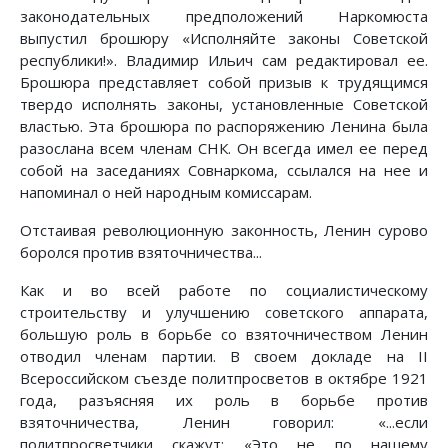
законодательных предположений Наркомюста
выпустил брошюру «Исполняйте законы Советской
республики!». Владимир Ильич сам редактировал ее.
Брошюра представляет собой призыв к трудящимся
твердо исполнять законы, установленные Советской
властью. Эта брошюра по распоряжению Ленина была
разослана всем членам СНК. Он всегда имел ее перед
собой на заседаниях Совнаркома, ссылался на нее и
напоминал о ней народным комиссарам.
Отстаивая революционную законность, Ленин сурово
боролся против взяточничества...
Как и во всей работе по социалистическому
строительству и улучшению советского аппарата,
большую роль в борьбе со взяточничеством Ленин
отводил членам партии. В своем докладе на II
Всероссийском съезде политпросветов в октябре 1921
года, разъясняя их роль в борьбе против
взяточничества, Ленин говорил: «...если
политпросветчики скажут: «Это не по нашему