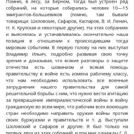
Помню, в лесу, за Берном, тогда был устроен ряд
собраний, на которые собирались человек 10—15
эмигрантов-большевиков (помню, там бывали
товарищи: Шкловские, Сафаров, Каспаров, В. И. Ленин,
Н. К. Крупская и некоторые другие). На этих собраниях
и выяснялась и устанавливалась окончательно наша
позиция в отношении к происходившим тогда
мировым событиям. В первую голову на них выступал
Владимир Ильич, подробно развивая свою точку
зрения и доказывая, что всякие разговоры о защите
отечества есть шовинизм и всякая помощь
правительству в войне есть измена рабочему классу,
что нам необходимо использовать все военные
затруднения нашего правительства для самой
решительной борьбы с ним, что нужно вести агитацию
за превращение империалистической войны в войну
гражданскую во всем мире, что рабочим всех воюющих
стран необходимо направить оружие войны против
своих буржуазии и правительств и т. д. Выступали
Шкловский и Сафаров и другие. Я был только на
первых двух из этих собраний, и при мне однажды Г. Л.