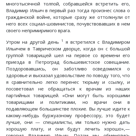
многотысячной толпой, собравшейся встретить его,
Владимир Ильич в первый раз тогда произнес слова о
гражданской войне, которые сразу же оттолкнули от
него всех социал-шовинистов, почувствовавших в нем
своего непримиримого врага.
1
Утром на другой день
я встретился с Владимиром
Ильичем в Таврическом дворце, когда он с большой
группой товарищей шел на первое со времени его
приезда в Петроград большевистское совещание.
Поздоровавшись, он заботливо осведомился о
здоровье и высказал удовольствие по поводу того, что
я сравнительно легко перенес тюрьму и ссылку, и
посоветовал не обращаться к врачам из наших
партийных товарищей. «Они могут быть хорошими
товарищами и политиками, но врачи они в
подавляющем большинстве плохие. Вы лучше идите к
какому-нибудь буржуазному профессору, это будет
лучше, они — специалисты, им только нужно дать
хорошую плату, и они будут лечить хорошо»,—
говорил Владимир Ильич. Потом мы обменялись