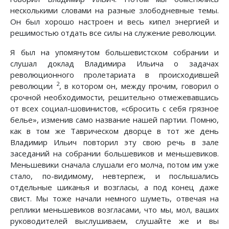
несколькими словами на разные злободневные темы.
Он был хорошо настроен и весь кипел энергией и
решимостью отдать все силы на служение революции.
Я был на упомянутом большевистском собрании и
слушал доклад Владимира Ильича о задачах
революционного пролетариата в происходившей
2
революции
, в котором он, между прочим, говорил о
срочной необходимости, решительно отмежевавшись
от всех социал-шовинистов, «сбросить с себя грязное
белье», изменив само название нашей партии. Помню,
как в том же Таврическом дворце в тот же день
Владимир Ильич повторил эту свою речь в зале
заседаний на собрании большевиков и меньшевиков.
Меньшевики сначала слушали его молча, потом им уже
стало, по-видимому, невтерпеж, и послышались
отдельные шиканья и возгласы, а под конец даже
свист. Мы тоже начали немного шуметь, отвечая на
реплики меньшевиков возгласами, что мы, мол, ваших
руководителей выслушиваем, слушайте же и вы