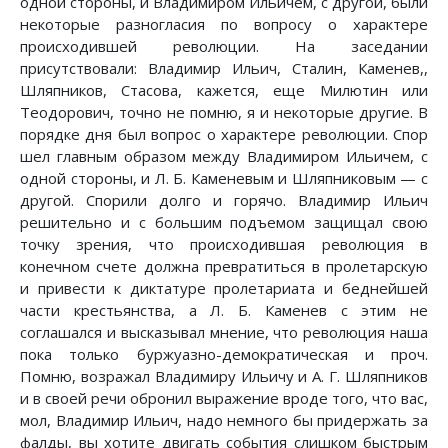
одной стороны, и Владимиром Ильичем, с другой, были
некоторые разногласия по вопросу о характере
происходившей революции. На заседании
присутствовали: Владимир Ильич, Сталин, Каменев,,
Шляпников, Стасова, кажется, еще Милютин или
Теодорович, точно не помню, я и некоторые другие. В
порядке дня был вопрос о характере революции. Спор
шел главным образом между Владимиром Ильичем, с
одной стороны, и Л. Б. Каменевым и Шляпниковым — с
другой. Спорили долго и горячо. Владимир Ильич
решительно и с большим подъемом защищал свою
точку зрения, что происходившая революция в
конечном счете должна превратиться в пролетарскую
и привести к диктатуре пролетариата и беднейшей
части крестьянства, а Л. Б. Каменев с этим не
соглашался и высказывал мнение, что революция наша
пока только буржуазно-демократическая и проч.
Помню, возражал Владимиру Ильичу и А. Г. Шляпников
и в своей речи обронил выражение вроде того, что вас,
мол, Владимир Ильич, надо немного бы придержать за
фалды, вы хотите двигать события слишком быстрым