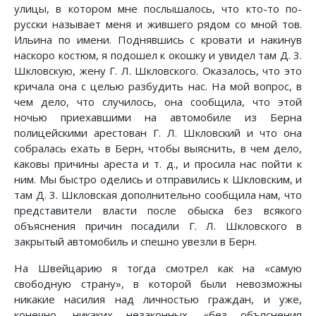
улицы, в котором мне послышалось, что кто-то по-
русски называет меня и жившего рядом со мной тов.
Ильина по имени. Поднявшись с кровати и накинув
наскоро костюм, я подошел к окошку и увидел там Д. 3.
Шкловскую, жену Г. Л. Шкловского. Оказалось, что это
кричала она с целью разбудить нас. На мой вопрос, в
чем дело, что случилось, она сообщила, что этой
ночью приехавшими на автомобиле из Берна
полицейскими арестован Г. Л. Шкловский и что она
собралась ехать в Берн, чтобы выяснить, в чем дело,
каковы причины ареста и т. д., и просила нас пойти к
ним. Мы быстро оделись и отправились к Шкловским, и
там Д. 3. Шкловская дополнительно сообщила нам, что
представители власти после обыска без всякого
объяснения причин посадили Г. Л. Шкловского в
закрытый автомобиль и спешно увезли в Берн.
На Швейцарию я тогда смотрел как на «самую
свободную страну», в которой были невозможны
никакие насилия над личностью граждан, и уже,
конечно, никаких незаконных, «без объяснения