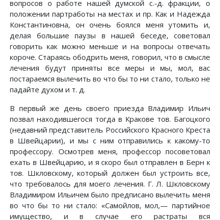
вопросов о работе нашей думской с.-д. фракции, о
положении партработы на местах и пр. Как и Надежда
Константиновна, он очень боялся меня утомить и,
делая большие паузы в нашей беседе, советовал
говорить как можно меньше и на вопросы отвечать
короче. Стараясь ободрить меня, говорил, что в смысле
лечения будут приняты все меры и мы, мол, вас
постараемся вылечить во что бы то ни стало, только не
падайте духом и т. д.
В первый же день своего приезда Владимир Ильич
позвал находившегося тогда в Кракове тов. Багоцкого
(недавний представитель Российского Красного Креста
в Швейцарии), и мы с ним отправились к какому-то
профессору. Осмотрев меня, профессор посоветовал
ехать в Швейцарию, и я скоро был отправлен в Берн к
тов. Шкловскому, который должен был устроить все,
что требовалось для моего лечения. Г. Л. Шкловскому
Владимиром Ильичем было предписано вылечить меня
во что бы то ни стало: «Самойлов, мол,— партийное
имущество, и в случае его растраты вся