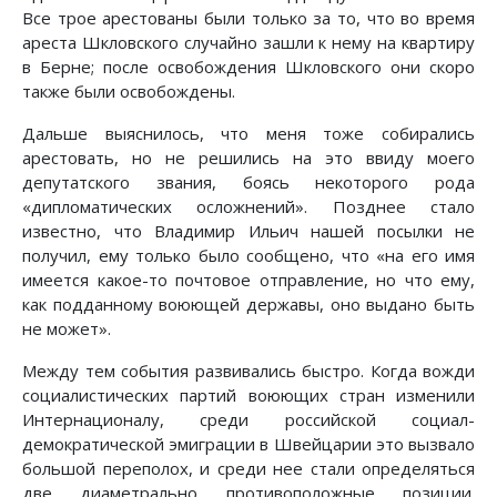
Все трое арестованы были только за то, что во время
ареста Шкловского случайно зашли к нему на квартиру
в Берне; после освобождения Шкловского они скоро
также были освобождены.
Дальше выяснилось, что меня тоже собирались
арестовать, но не решились на это ввиду моего
депутатского звания, боясь некоторого рода
«дипломатических осложнений». Позднее стало
известно, что Владимир Ильич нашей посылки не
получил, ему только было сообщено, что «на его имя
имеется какое-то почтовое отправление, но что ему,
как подданному воюющей державы, оно выдано быть
не может».
Между тем события развивались быстро. Когда вожди
социалистических партий воюющих стран изменили
Интернационалу, среди российской социал-
демократической эмиграции в Швейцарии это вызвало
большой переполох, и среди нее стали определяться
две диаметрально противоположные позиции.