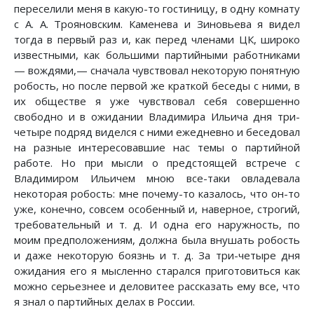
переселили меня в какую-то гостиницу, в одну комнату
с А. А. Трояновским. Каменева и Зиновьева я видел
тогда в первый раз и, как перед членами ЦК, широко
известными, как большими партийными работниками
— вождями,— сначала чувствовал некоторую понятную
робость, но после первой же краткой беседы с ними, в
их обществе я уже чувствовал себя совершенно
свободно и в ожидании Владимира Ильича дня три-
четыре подряд виделся с ними ежедневно и беседовал
на разные интересовавшие нас темы о партийной
работе. Но при мысли о предстоящей встрече с
Владимиром Ильичем мною все-таки овладевала
некоторая робость: мне почему-то казалось, что он-то
уже, конечно, совсем особенный и, наверное, строгий,
требовательный и т. д. И одна его наружность, по
моим предположениям, должна была внушать робость
и даже некоторую боязнь и т. д. За три-четыре дня
ожидания его я мысленно старался приготовиться как
можно серьезнее и деловитее рассказать ему все, что
я знал о партийных делах в России.