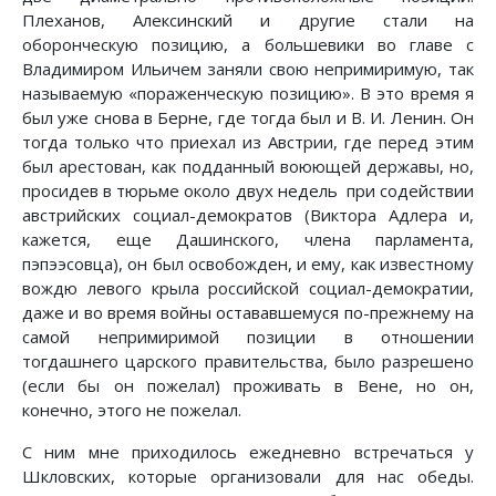
Плеханов, Алексинский и другие стали на
оборонческую позицию, а большевики во главе с
Владимиром Ильичем заняли свою непримиримую, так
называемую «пораженческую позицию». В это время я
был уже снова в Берне, где тогда был и В. И. Ленин. Он
тогда только что приехал из Австрии, где перед этим
был арестован, как подданный воюющей державы, но,
просидев в тюрьме около двух недель при содействии
австрийских социал-демократов (Виктора Адлера и,
кажется, еще Дашинского, члена парламента,
пэпээсовца), он был освобожден, и ему, как известному
вождю левого крыла российской социал-демократии,
даже и во время войны остававшемуся по-прежнему на
самой непримиримой позиции в отношении
тогдашнего царского правительства, было разрешено
(если бы он пожелал) проживать в Вене, но он,
конечно, этого не пожелал.
С ним мне приходилось ежедневно встречаться у
Шкловских, которые организовали для нас обеды.