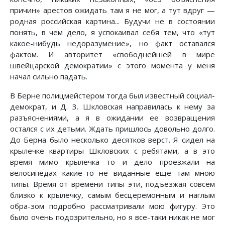
причин» арестов ожидать там я не мог, а тут вдруг —
родная российская картина... Будучи не в состоянии
понять, в чем дело, я успокаивал себя тем, что «тут
какое-нибудь недоразумение», но факт оставался
фактом. И авторитет «свободнейшей в мире
швейцарской демократии» с этого момента у меня
начал сильно падать.
В Берне полицмейстером тогда был известный социал-
демократ, и Д. 3. Шкловская направилась к нему за
разъяснениями, а я в ожидании ее возвращения
остался с их детьми. Ждать пришлось довольно долго.
До Берна было несколько десятков верст. Я сидел на
крылечке квартиры Шкловских с ребятами, а в это
время мимо крылечка то и дело проезжали на
велосипедах какие-то не виданные еще там мною
типы. Время от времени типы эти, подъезжая совсем
близко к крылечку, самым бесцеремонным и наглым
обра-зом подробно рассматривали мою фигуру. Это
было очень подозрительно, но я все-таки никак не мог