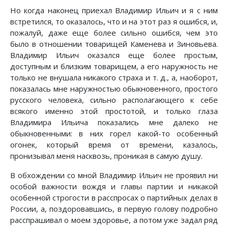
Но когда наконец приехал Владимир Ильич и я с ним
встретился, то оказалось, что и на этот раз я ошибся, и,
пожалуй, даже еще более сильно ошибся, чем это
было в отношении товарищей Каменева и Зиновьева.
Владимир Ильич оказался еще более простым,
доступным и близким товарищем, а его наружность не
только не внушала никакого страха и т. д., а, наоборот,
показалась мне наружностью обыкновенного, простого
русского человека, сильно располагающего к себе
всякого именно этой простотой, и только глаза
Владимира Ильича показались мне далеко не
обыкновенными: в них горел какой-то особенный
огонек, который время от времени, казалось,
пронизывал меня насквозь, проникая в самую душу.
В обхождении со мной Владимир Ильич не проявил ни
особой важности вождя и главы партии и никакой
особенной строгости в расспросах о партийных делах в
России, а, поздоровавшись, в первую голову подробно
расспрашивал о моем здоровье, а потом уже задал ряд