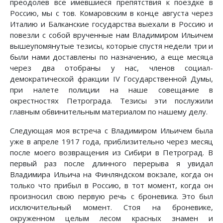
преодолев все имевшиеся препятствия к поездке в
Россию, мы с тов. Комаровским в конце августа через
Италию и Балканские государства выехали в Россию и
повезли с собой врученные нам Владимиром Ильичем
вышеупомянутые тезисы, которые спустя недели три и
были нами доставлены по назначению, а еще месяца
через два отобраны у нас, членов социал-
демократической фракции IV Государственной Думы,
при налете полиции на наше совещание в
окрестностях Петрограда. Тезисы эти послужили
главным обвинительным материалом по нашему делу.
Следующая моя встреча с Владимиром Ильичем была
уже в апреле 1917 года, приблизительно через месяц
после моего возвращения из Сибири в Петроград. В
первый раз после длинного перерыва я увидал
Владимира Ильича на Финляндском вокзале, когда он
только что прибыл в Россию, в тот момент, когда он
произносил свою первую речь с броневика. Это был
исключительный момент. Стоя на броневике,
окруженном целым лесом красных знамен и