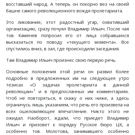
восставший народ. А теперь он покорно вез на своей
башне самого революционного вождя пролетариата.
Это ликование, этот радостный угар, охвативший
организацию, сразу почуял Владимир Ильич. После чая
тов. Каменев попросил его от лица собравшихся
высказаться по поводу «текущего момента». Все
спустились вниз, в зал, где происходили заседания.
Там Владимир Ильич произнес свою первую речь.
Основные положения этой речи он развил более
подробно в предложенных им на следующее утро
тезисах «О задачах пролетариата в данной
1
революции»
и в предпосланных им комментариях.
Чтоб не повторяться, я скажу о них ниже, а здесь
ограничусь лишь указанием, что речь его произвела на
всех ошеломляющее впечатление. Никто этого не
ожидал. Наоборот, ждали, что приедет Владимир
Ильич и призовет к порядку Русское бюро ЦК, а
особенно тов. Молотова, занимавшего особенно