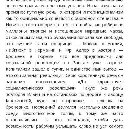
по всем правилам военных уставов. Начальник части
произнес путаную речь, в которой интернационализм
как-то оригинально сочетался с обороной отечества. А
Ильич в ответ говорил о том, что война, истребившая
миллионы жизней и истощившая народные массы,
открыла им глаза, что буржуазия попрала все свободы,
что лучшие наши товарищи — Маклин в Англии,
Либкнехт в Германии и Фр. Адлер в Австрии —
брошены в тюрьмы, что все предпосылки для
социальной революции на Западе уже созрели.
Капитализм зашел в тупик, и единственный выход —
это социальная революция. Свою коротенькую речь он
закончил восклицанием: «Да здравствует
социалистическая революция!» Такую же речь
повторял Ильич и на остановках по дороге к дворцу
Кшесинской, куда он направился с вокзала на
броневике. Последний двигался настолько медленно
среди многотысячной толпы, к тому же часто
останавливаясь на всех площадях, чтобы дать
возможность рабочим услышать слово из уст самого