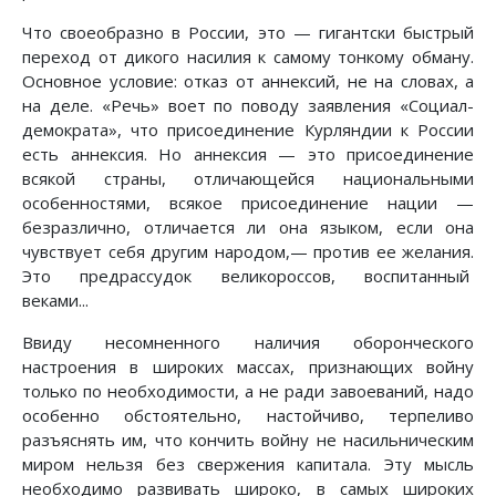
Что своеобразно в России, это — гигантски быстрый
переход от дикого насилия к самому тонкому обману.
Основное условие: отказ от аннексий, не на словах, а
на деле. «Речь» воет по поводу заявления «Социал-
демократа», что присоединение Курляндии к России
есть аннексия. Но аннексия — это присоединение
всякой страны, отличающейся национальными
особенностями, всякое присоединение нации —
безразлично, отличается ли она языком, если она
чувствует себя другим народом,— против ее желания.
Это предрассудок великороссов, воспитанный
веками...
Ввиду несомненного наличия оборонческого
настроения в широких массах, признающих войну
только по необходимости, а не ради завоеваний, надо
особенно обстоятельно, настойчиво, терпеливо
разъяснять им, что кончить войну не насильническим
миром нельзя без свержения капитала. Эту мысль
необходимо развивать широко, в самых широких