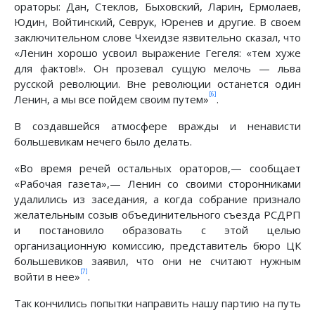
ораторы: Дан, Стеклов, Быховский, Ларин, Ермолаев,
Юдин, Войтинский, Севрук, Юренев и другие. В своем
заключительном слове Чхеидзе язвительно сказал, что
«Ленин хорошо усвоил выражение Гегеля: «тем хуже
для фактов!». Он прозевал сущую мелочь — льва
русской революции. Вне революции останется один
[6]
Ленин, а мы все пойдем своим путем»
.
В создавшейся атмосфере вражды и ненависти
большевикам нечего было делать.
«Во время речей остальных ораторов,— сообщает
«Рабочая газета»,— Ленин со своими сторонниками
удалились из заседания, а когда собрание признало
желательным созыв объединительного съезда РСДРП
и постановило образовать с этой целью
организационную комиссию, представитель бюро ЦК
большевиков заявил, что они не считают нужным
[7]
войти в нее»
.
Так кончились попытки направить нашу партию на путь