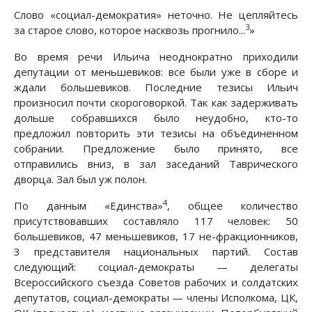
Слово «социал-демократия» неточно. Не цепляйтесь
3
за старое слово, которое насквозь прогнило...
»
Во время речи Ильича неоднократно приходили
депутации от меньшевиков: все были уже в сборе и
ждали большевиков. Последние тезисы Ильич
произносил почти скороговоркой. Так как задерживать
дольше собравшихся было неудобно, кто-то
предложил повторить эти тезисы на объединенном
собрании. Предложение было принято, все
отправились вниз, в зал заседаний Таврического
дворца. Зал был уж полон.
4
По данным «Единства»
, общее количество
присутствовавших составляло 117 человек: 50
большевиков, 47 меньшевиков, 17 не-фракционников,
3 представителя национальных партий. Состав
следующий: социал-демократы — делегаты
Всероссийского съезда Советов рабочих и солдатских
депутатов, социал-демократы — члены Исполкома, ЦК,