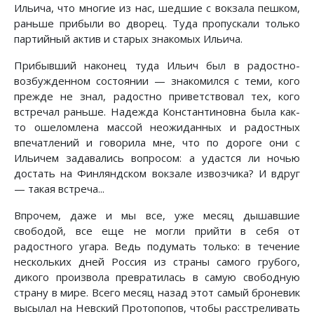
Ильича, что многие из нас, шедшие с вокзала пешком,
раньше прибыли во дворец. Туда пропускали только
партийный актив и старых знакомых Ильича.
Прибывший наконец туда Ильич был в радостно-
возбужденном состоянии — знакомился с теми, кого
прежде не знал, радостно приветствовал тех, кого
встречал раньше. Надежда Константиновна была как-
то ошеломлена массой неожиданных и радостных
впечатлений и говорила мне, что по дороге они с
Ильичем задавались вопросом: а удастся ли ночью
достать на Финляндском вокзале извозчика? И вдруг
— такая встреча...
Впрочем, даже и мы все, уже месяц дышавшие
свободой, все еще не могли прийти в себя от
радостного угара. Ведь подумать только: в течение
нескольких дней Россия из страны самого грубого,
дикого произвола превратилась в самую свободную
страну в мире. Всего месяц назад этот самый броневик
высылал на Невский Протопопов, чтобы расстреливать