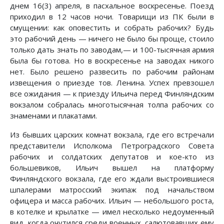
днем 16(3) апреля, в пасхальное воскресенье. Поезд
приходил в 12 часов ночи. Товарищи из ПК были в
смущении: как оповестить и собрать рабочих? Будь
это рабочий день — ничего не было бы проще, стоило
только дать знать по заводам,— и 100-тысячная армия
была бы готова. Но в воскресенье на заводах никого
нет. Было решено развесить по рабочим районам
извещения о приезде тов. Ленина. Успех превзошел
все ожидания — к приезду Ильича перед Финляндским
вокзалом собралась многотысячная толпа рабочих со
знаменами и плакатами.
Из бывших царских комнат вокзала, где его встречали
представители Исполкома Петроградского Совета
рабочих и солдатских депутатов и кое-кто из
большевиков, Ильич вышел на платформу
Финляндского вокзала, где его ждали выстроившиеся
шпалерами матросский экипаж под начальством
офицера и масса рабочих. Ильич — небольшого роста,
в котелке и крылатке — имел несколько недоуменный
вид, когда очутился среди военных, салютовавших ему