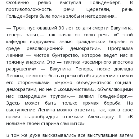
Особенно резко выступил Гольденберг. В
противоположность речи Церетели, речь
Гольденберга была полна злобы и негодования...
— Трон, пустовавший 30 лет со дня смерти Бакунина,
теперь занят,— так начал он свою речь. «С этой
кафедры водружено знамя гражданской борьбы в
среде революционной демократии». Программа
Ленина — чистое бунтарство, которое ведет нас в
трясину анархии. Это — тактика «всемирного апостола
разрушения» — Бакунина. Теперь, после доклада
Ленина, не может быть и речи об объединении с ним и
его сторонниками. «Нужно объединятьсяс социал-
демократами, но не с «коммунистами», объявляющими
нас «смердящим трупом»,— заявил Гольденберг.—
Здесь может быть только прямая борьба. На
выступление Ленина можно ответить так, как в свое
время старообрядцы ответили Александру II: «В
новизне твоей старина слышится».
В том же духе высказывались все выступавшие затем