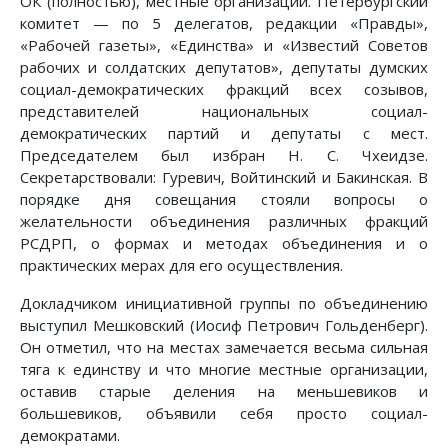
ОК (полностью), местные организации. Петербургский
комитет — по 5 делегатов, редакции «Правды»,
«Рабочей газеты», «Единства» и «Известий Советов
рабочих и солдатских депутатов», депутаты думских
социал-демократических фракций всех созывов,
представителей национальных социал-
демократических партий и депутаты с мест.
Председателем был избран Н. С. Чхеидзе.
Секретарствовали: Гуревич, Войтинский и Бакинская. В
порядке дня совещания стояли вопросы о
желательности объединения различных фракций
РСДРП, о формах и методах объединения и о
практических мерах для его осуществления.
Докладчиком инициативной группы по объединению
выступил Мешковский (Иосиф Петрович Гольденберг).
Он отметил, что на местах замечается весьма сильная
тяга к единству и что многие местные организации,
оставив старые деления на меньшевиков и
большевиков, объявили себя просто социал-
демократами.