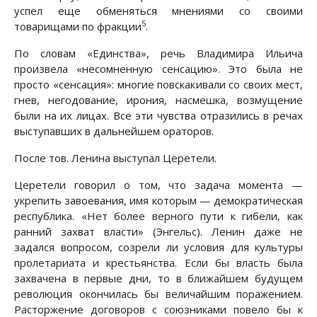
успел еще обменяться мнениями со своими
5
товарищами по фракции
.
По словам «Единства», речь Владимира Ильича
произвела «несомненную сенсацию». Это была не
просто «сенсация»: многие повскакивали со своих мест,
гнев, негодование, ирония, насмешка, возмущение
были на их лицах. Все эти чувства отразились в речах
выступавших в дальнейшем ораторов.
После тов. Ленина выступал Церетели.
Церетели говорил о том, что задача момента —
укрепить завоевания, имя которым — демократическая
республика. «Нет более верного пути к гибели, как
ранний захват власти» (Энгельс). Ленин даже не
задался вопросом, созрели ли условия для культуры
пролетариата и крестьянства. Если бы власть была
захвачена в первые дни, то в ближайшем будущем
революция окончилась бы величайшим поражением.
Расторжение договоров с союзниками повело бы к