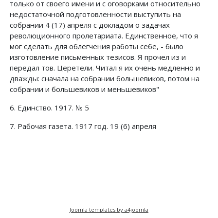
только от своего имени и с оговорками относительно
недостаточной подготовленности выступить на
собрании 4 (17) апреля с докладом о задачах
революционного пролетариата. Единственное, что я
мог сделать для облегчения работы себе, - было
изготовление письменных тезисов. Я прочел из и
передал тов. Церетели. Читал я их очень медленно и
дважды: сначала на собрании большевиков, потом на
собрании и большевиков и меньшевиков"
6. Единство. 1917. № 5
7. Рабочая газета. 1917 год. 19 (6) апреля
Предыдущий: В Измайловском полку
Следующий: Из книги "Записки 
Назад
Вперед
Joomla templates by a4joomla