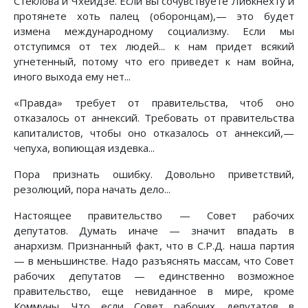
Стеклова и Чхеидзе. Если вы сочувствуете Либкнехту и
протянете хоть палец (оборонцам),— это будет
измена международному социализму. Если мы
отступимся от тех людей... к нам придет всякий
угнетенный, потому что его приведет к нам война,
иного выхода ему нет...
«Правда» требует от правительства, чтоб оно
отказалось от аннексий. Требовать от правительства
капиталистов, чтобы оно отказалось от аннексий,—
чепуха, вопиющая издевка...
Пора признать ошибку. Довольно приветствий,
резолюций, пора начать дело...
Настоящее правительство — Совет рабочих
депутатов. Думать иначе — значит впадать в
анархизм. Признанный факт, что в С.Р.Д. наша партия
— в меньшинстве. Надо разъяснять массам, что Совет
рабочих депутатов — единственно возможное
правительство, еще невиданное в мире, кроме
Коммуны. Что если Совет рабочих депутатов в