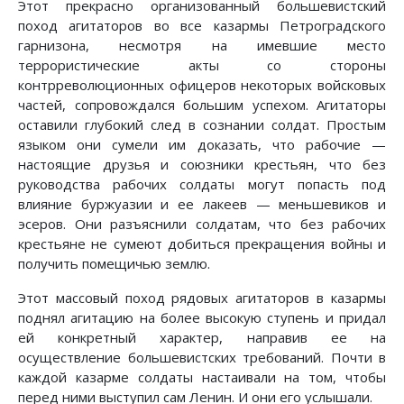
Этот прекрасно организованный большевистский
поход агитаторов во все казармы Петроградского
гарнизона, несмотря на имевшие место
террористические акты со стороны
контрреволюционных офицеров некоторых войсковых
частей, сопровождался большим успехом. Агитаторы
оставили глубокий след в сознании солдат. Простым
языком они сумели им доказать, что рабочие —
настоящие друзья и союзники крестьян, что без
руководства рабочих солдаты могут попасть под
влияние буржуазии и ее лакеев — меньшевиков и
эсеров. Они разъяснили солдатам, что без рабочих
крестьяне не сумеют добиться прекращения войны и
получить помещичью землю.
Этот массовый поход рядовых агитаторов в казармы
поднял агитацию на более высокую ступень и придал
ей конкретный характер, направив ее на
осуществление большевистских требований. Почти в
каждой казарме солдаты настаивали на том, чтобы
перед ними выступил сам Ленин. И они его услышали.