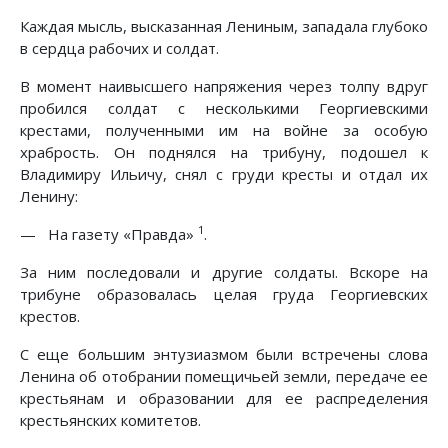
Каждая мысль, высказанная Лениным, западала глубоко
в сердца рабочих и солдат.
В момент наивысшего напряжения через толпу вдруг
пробился солдат с несколькими Георгиевскими
крестами, полученными им на войне за особую
храбрость. Он поднялся на трибуну, подошел к
Владимиру Ильичу, снял с груди кресты и отдал их
Ленину:
1
— На газету «Правда»
.
За ним последовали и другие солдаты. Вскоре на
трибуне образовалась целая груда Георгиевских
крестов.
С еще большим энтузиазмом были встречены слова
Ленина об отобрании помещичьей земли, передаче ее
крестьянам и образовании для ее распределения
крестьянских комитетов.