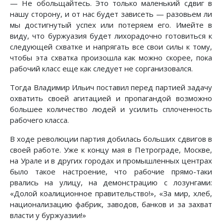
— Не обольщайтесь. Это только маленький сдвиг в
нашу сторону, и от нас будет зависеть — разовьем ли
мы достигнутый успех или потеряем его. Имейте в
виду, что буржуазия будет лихорадочно готовиться к
следующей схватке и напрягать все свои силы к тому,
чтобы эта схватка произошла как можно скорее, пока
рабочий класс еще как следует не сорганизовался.
Тогда Владимир Ильич поставил перед партией задачу
охватить своей агитацией и пропагандой возможно
большее количество людей и усилить сплоченность
рабочего класса.
В ходе революции партия добилась больших сдвигов в
своей работе. Уже к концу мая в Петрограде, Москве,
на Урале и в других городах и промышленных центрах
было такое настроение, что рабочие прямо-таки
рвались на улицу, на демонстрацию с лозунгами:
«Долой коалиционное правительство!», «За мир, хлеб,
национализацию фабрик, заводов, банков и за захват
власти у буржуазии!»