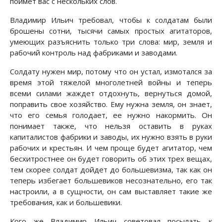
поймет вас с нескольких слов.
Владимир Ильич требовал, чтобы к солдатам были
брошены сотни, тысячи самых простых агитаторов,
умеющих разъяснить только три слова: мир, земля и
рабочий контроль над фабриками и заводами.
Солдату нужен мир, потому что он устал, измотался за
время этой тяжелой многолетней войны и теперь
всеми силами жаждет отдохнуть, вернуться домой,
поправить свое хозяйство. Ему нужна земля, он знает,
что его семья голодает, ее нужно накормить. Он
понимает также, что нельзя оставить в руках
капиталистов фабрики и заводы, их нужно взять в руки
рабочих и крестьян. И чем проще будет агитатор, чем
бесхитростнее он будет говорить об этих трех вещах,
тем скорее солдат дойдет до большевизма, так как он
теперь избегает большевиков несознательно, его так
настроили, а в сущности, он сам выставляет такие же
требования, как и большевики.
Кого же Владимир Ильич советовал посылать к