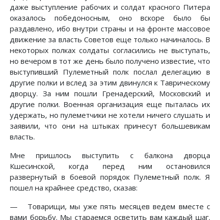
даже выступление рабочих и солдат красного Питера
оказалось победоносным, оно вскоре было бы
раздавлено, ибо внутри страны и на фронте массовое
движение за власть Советов еще только начиналось. В
некоторых полках солдаты согласились не выступать,
но вечером в тот же день было получено известие, что
выступивший Пулеметный полк послал делегацию в
другие полки и вслед за этим двинулся к Таврическому
дворцу. За ним пошли Гренадерский, Московский и
другие полки. Военная организация еще пыталась их
удержать, но пулеметчики не хотели ничего слушать и
заявили, что они на штыках принесут большевикам
власть.
Мне пришлось выступить с балкона дворца
Кшесинской, когда перед ним остановился
развернутый в боевой порядок Пулеметный полк. Я
пошел на крайнее средство, сказав:
— Товарищи, мы уже пять месяцев ведем вместе с
вами борьбу. Мы стараемся осветить вам каждый шаг.