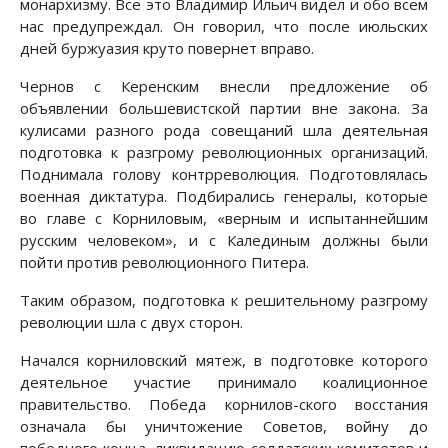
монархизму. Все это Владимир Ильич видел и обо всем
нас предупреждал. Он говорил, что после июльских
дней буржуазия круто повернет вправо.
Чернов с Керенским внесли предложение об
объявлении большевистской партии вне закона. За
кулисами разного рода совещаний шла деятельная
подготовка к разгрому революционных организаций.
Поднимала голову контрреволюция. Подготовлялась
военная диктатура. Подбирались генералы, которые
во главе с Корниловым, «верным и испытаннейшим
русским человеком», и с Калединым должны были
пойти против революционного Питера.
Таким образом, подготовка к решительному разгрому
революции шла с двух сторон.
Начался корниловский мятеж, в подготовке которого
деятельное участие принимало коалиционное
правительство. Победа корнилов-ского восстания
означала бы уничтожение Советов, войну до