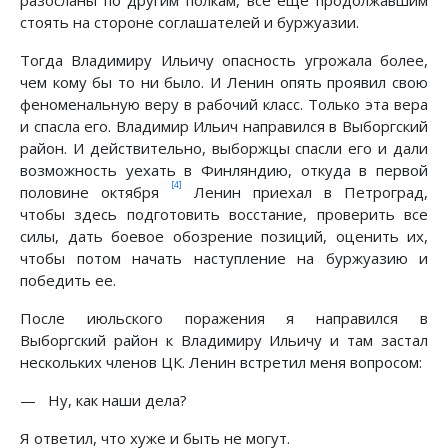
разосланы по другим полкам, все еще продолжавшим
стоять на стороне соглашателей и буржуазии.
Тогда Владимиру Ильичу опасность угрожала более,
чем кому бы то ни было. И Ленин опять проявил свою
феноменальную веру в рабочий класс. Только эта вера
и спасла его. Владимир Ильич направился в Выборгский
район. И действительно, выборжцы спасли его и дали
возможность уехать в Финляндию, откуда в первой
[4]
половине октября
Ленин приехал в Петроград,
чтобы здесь подготовить восстание, проверить все
силы, дать боевое обозрение позиций, оценить их,
чтобы потом начать наступление на буржуазию и
победить ее.
После июльского поражения я направился в
Выборгский район к Владимиру Ильичу и там застал
нескольких членов ЦК. Ленин встретил меня вопросом:
— Ну, как наши дела?
Я ответил, что хуже и быть не могут.