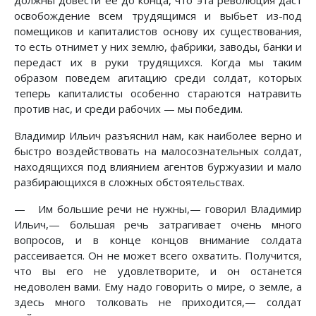
должны довести ее до конца, что эта революция даст
освобождение всем трудящимся и выбьет из-под
помещиков и капиталистов основу их существования,
то есть отнимет у них землю, фабрики, заводы, банки и
передаст их в руки трудящихся. Когда мы таким
образом поведем агитацию среди солдат, которых
теперь капиталисты особенно стараются натравить
против нас, и среди рабочих — мы победим.
Владимир Ильич разъяснил нам, как наиболее верно и
быстро воздействовать на малосознательных солдат,
находящихся под влиянием агентов буржуазии и мало
разбирающихся в сложных обстоятельствах.
— Им большие речи не нужны,— говорил Владимир
Ильич,— большая речь затрагивает очень много
вопросов, и в конце концов внимание солдата
рассеивается. Он не может всего охватить. Получится,
что вы его не удовлетворите, и он останется
недоволен вами. Ему надо говорить о мире, о земле, а
здесь много толковать не приходится,— солдат