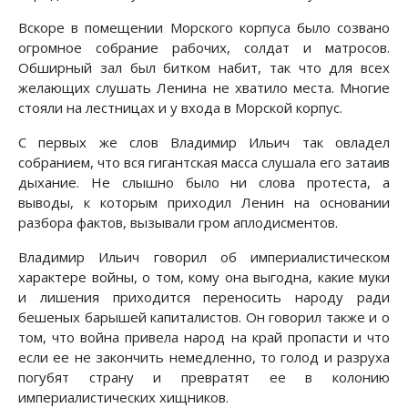
Вскоре в помещении Морского корпуса было созвано
огромное собрание рабочих, солдат и матросов.
Обширный зал был битком набит, так что для всех
желающих слушать Ленина не хватило места. Многие
стояли на лестницах и у входа в Морской корпус.
С первых же слов Владимир Ильич так овладел
собранием, что вся гигантская масса слушала его затаив
дыхание. Не слышно было ни слова протеста, а
выводы, к которым приходил Ленин на основании
разбора фактов, вызывали гром аплодисментов.
Владимир Ильич говорил об империалистическом
характере войны, о том, кому она выгодна, какие муки
и лишения приходится переносить народу ради
бешеных барышей капиталистов. Он говорил также и о
том, что война привела народ на край пропасти и что
если ее не закончить немедленно, то голод и разруха
погубят страну и превратят ее в колонию
империалистических хищников.