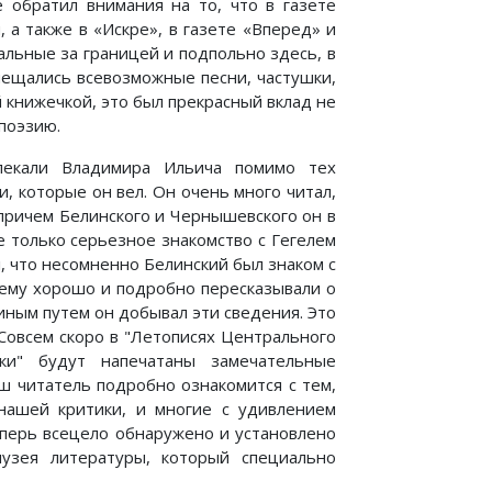
е обратил внимания на то, что в газете
 а также в «Искре», в газете «Вперед» и
альные за границей и подпольно здесь, в
мещались всевозможные песни, частушки,
 книжечкой, это был прекрасный вклад не
 поэзию.
лекали Владимира Ильича помимо тех
 которые он вел. Он очень много читал,
 причем Белинского и Чернышевского он в
е только серьезное знакомство с Гегелем
ил, что несомненно Белинский был знаком с
 ему хорошо и подробно пересказывали о
 иным путем он добывал эти сведения. Это
Совсем скоро в "Летописях Центрального
ки" будут напечатаны замечательные
ш читатель подробно ознакомится с тем,
нашей критики, и многие с удивлением
теперь всецело обнаружено и установлено
узея литературы, который специально