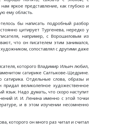
нам яркое представление, как глубоко и
ую ему область.
телось бы написать подробный разбор
остоянно цитирует Тургенева, нередко у
писателя, например, с Ворошиловым из
вают, что он писателем этим занимался,
художником, сопоставлял с другими даже
сателя, которого Владимир Ильич любил,
наменитом сатирике Салтыкове-Щедрине.
 сатирика. Отдельные слова, образы и
н придал великолепное художественное
й язык. Надо думать, что скоро наступит
нений И. И. Ленина именно с этой точки
ературе, и в этом изучении несомненно
а, которого он много раз читал и считал