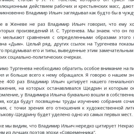
олюционным действием рабочих и крестьянских масс, дают 
никновенно Владимир Ильич заглядывал как будто бы в чужд
 в Женеве не раз Владимир Ильич говорил, что ему хо
оторых произведений И. С. Тургенева. Мы знаем. что он п
о мелькают сравнения с определенными образами этого 
ана «Дым». Целый ряд, других ссылок на Тургенева показы
го продумывал его и типы, выведенные этим замечательным 
воих социально-политических очерках.
имо Тургенева необходимо обратить особое внимание на пи
ил и больше всего к нему обращался. Я говорю о нашем з
ее 400 раз Владимир Ильич цитирует нашего гениального
ажения, на которых останавливался Щедрин и которым о
рмление, у Владимира Ильича буквально вошли в собственны
мя, когда будут посвящены труды изучению собрания сочи
ния, с точки зрения его отношения к художественной лит
тыкову-Щедрину будет уделено одно из самых первых мест.
же мы видим, что Владимир Ильич нередко цитирует Некрасов
им из лучших поэтов эпохи «Современника".