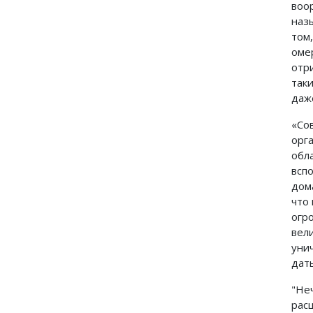
воо
наз
том
оме
отр
так
даж
«Со
орг
обл
всп
дом
что 
огр
вел
уни
дать
"Не
рас