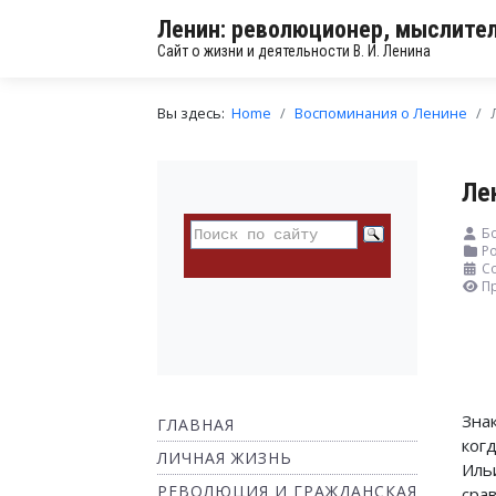
Ленин: революционер, мыслител
Сайт о жизни и деятельности В. И. Ленина
Вы здесь:
Home
Воспоминания о Ленине
Ле
Б
Ро
С
П
Зна
ГЛАВНАЯ
ког
ЛИЧНАЯ ЖИЗНЬ
Иль
РЕВОЛЮЦИЯ И ГРАЖДАНСКАЯ
сра