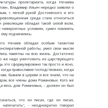
ктатуры пролетариата, когда Нечаева
стом», Владимир Ильич нередко заявлял о
ым, с легкой рукой Достоевского и его
 революционная среда стала относиться
н революции обладал такой силой воли,
в невероятных условиях, сумел повлиять
 ему подчинялись.
то Нечаев обладал особым талантом
онспиративной работы, умел свои мысли
лись памятны на всю жизнь. Достаточно
ого же надо уничтожить из царствующего
ь это сформулировано так просто и ясно,
 когда православие господствовало, когда
ам, бывали в церкви и все знали, что на
дом, все члены дома Романовых. Кого же
 Да весь дом Романовых, - должен он был
знаться, что он писал, где он писал,
 напечатать", - неоднократно говорил