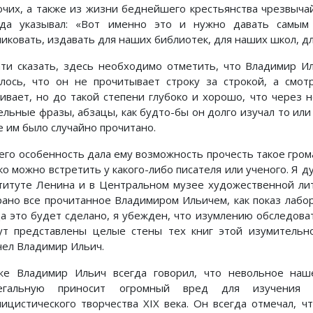
очих, а также из жизни беднейшего крестьянства чрезвыча
гда указывал: «Вот именно это и нужно давать самым
ликовать, издавать для наших библиотек, для наших школ, дл
ати сказать, здесь необходимо отметить, что Владимир И
алось, что он не прочитывает строку за строкой, а смо
аивает, но до такой степени глубоко и хорошо, что через 
ельные фразы, абзацы, как будто-бы он долго изучал то или
е им было случайно прочитано.
 его особенность дала ему возможность прочесть такое гром
о можно встретить у какого-либо писателя или ученого. Я ду
титуте Ленина и в Центральном музее художественной лит
рано все прочитанное Владимиром Ильичем, как показ лабо
да это будет сделано, я убежден, что изумлению обследова
ут представлены целые стены тех книг этой изумительно
чел Владимир Ильич.
же Владимир Ильич всегда говорил, что невольное наш
егальную приносит огромный вред для изучения по
лицистического творчества XIX века. Он всегда отмечал, ч