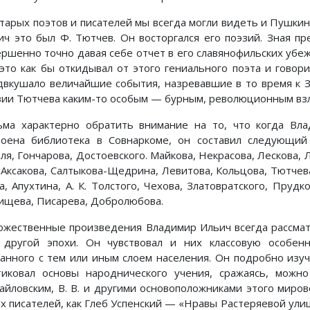
старых поэтов и писателей мы всегда могли видеть и Пушкин
ич это был Ф. Тютчев. Он восторгался его поэзий. Зная пре
ершенно точно давая себе отчет в его славянофильских убе
 это как бы откидывал от этого гениального поэта и говор
двкушало величайшие события, назревавшие в то время к З
зии Тютчева каким-то особым — бурным, революционным вз
ьма характерно обратить внимание на то, что когда Вл
роена библиотека в Совнаркоме, он составил следующий 
ля, Гончарова, Достоевского. Майкова, Некрасова, Лескова, Л.
Г. Аксакова, Салтыкова-Щедрина, Левитова, Кольцова, Тютчев
а, Апухтина, А. К. Толстого, Чехова, Златовратского, Прудк
ищева, Писарева, Добролюбова.
ожественные произведения Владимир Ильич всегда рассмат
 другой эпохи. Он чувствовал и них классовую особенн
занного с тем или иным слоем населения. Он подробно изу
тиковал основы народнического учения, сражаясь, можно
айловским, В. В. и другими основоположниками этого миров
их писателей, как Глеб Успенский — «Нравы Растеряевой ули