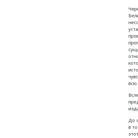
Чер
Бел
нес
уст
про
про
сущ
отн
кот
ист
чув
всю
Всл
пре
изд
До 
в т
это