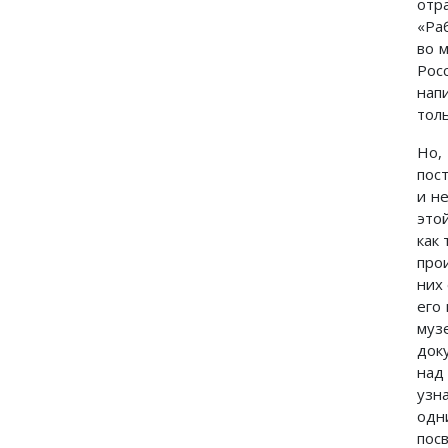
отр
«Ра
во 
Рос
нап
тол
Но,
пос
и н
это
как 
про
них 
его
муз
док
над
узн
одн
пос