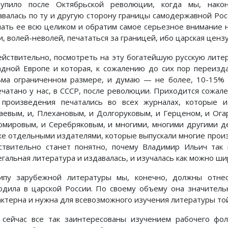
тупило после Октябрьской революции, когда мы, након
авалась по ту и другую сторону границы самодержавной Рос
чать ее всю целиком и обратим самое серьезное внимание н
и, волей-неволей, печататься за границей, ибо царская ценз
ействительно, посмотреть на эту богатейшую русскую литер
адной Европе и которая, к сожалению до сих пор переизд
ьма ограниченном размере, и думаю — не более, 10-15% т
ечатано у нас, в СССР, после революции. Приходится сожалет
 произведения печатались во всех журналах, которые 
аевым, и, Плехановым, и Долгоруковым, и Герценом, и Ог
омировым, и Серебряковым, и многими, многими другими де
же отдельными издателями, которые выпускали многие прои
ствительно станет понятно, почему Владимир Ильич так 
егальная литература и издавалась, и изучалась как можно ши
ипу зарубежной литературы мы, конечно, должны отнес
одила в царской России. По своему объему она значитель
актерна и нужна для всевозможного изучения литературы той
 сейчас все так заинтересованы изучением рабочего фоль