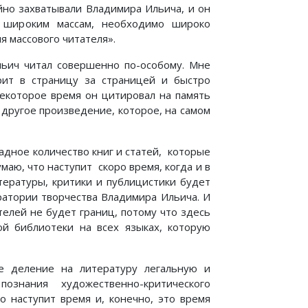
йно захватывали Владимира Ильича, и он
 широким массам, необходимо широко
я массового читателя».
льич читал совершенно по-особому. Мне
трит в страницу за страницей и быстро
некоторое время он цитировал на память
 другое произведение, которое, на самом
адное количество книг и статей, которые
маю, что наступит скоро время, когда и в
ературы, критики и публицистики будет
ратории творчества Владимира Ильича. И
телей не будет границ, потому что здесь
й библиотеки на всех языках, которую
е деление на литературу легальную и
знания художественно-критического
то наступит время и, конечно, это время