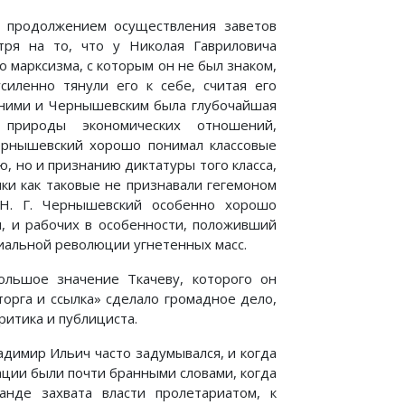
л продолжением осуществления заветов
тря на то, что у Николая Гавриловича
 марксизма, с которым он не был знаком,
силенно тянули его к себе, считая его
 ними и Чернышевским была глубочайшая
 природы экономических отношений,
ернышевский хорошо понимал классовые
, но и признанию диктатуры того класса,
ки как таковые не признавали гегемоном
 Н. Г. Чернышевский особенно хорошо
я, и рабочих в особенности, положивший
иальной революции угнетенных масс.
льшое значение Ткачеву, которого он
торга и ссылка» сделало громадное дело,
итика и публициста.
адимир Ильич часто задумывался, и когда
ации были почти бранными словами, когда
анде захвата власти пролетариатом, к