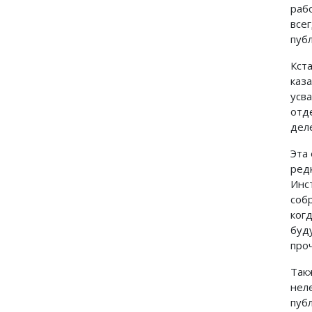
раб
все
пуб
Кст
каз
усв
отд
дел
Эта
редк
Инс
соб
ког
буд
про
Так
нел
пуб