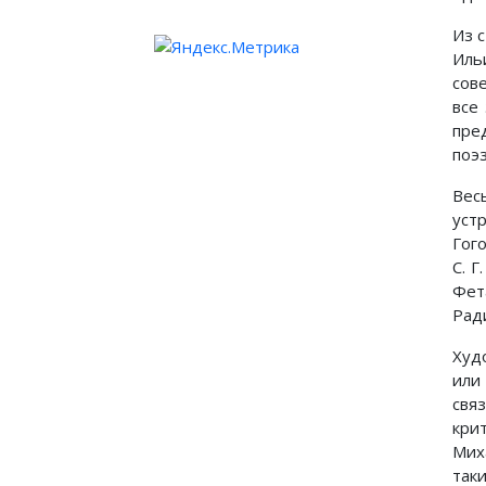
Из 
Иль
сов
все
пре
поэ
Вес
уст
Гого
С. 
Фет
Рад
Худ
или
свя
кри
Мих
так