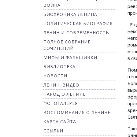
ВОЙНА
рев
про
БИОХРОНИКА ЛЕНИНА
ПОЛИТИЧЕСКАЯ БИОГРАФИЯ
Еще
нек
ЛЕНИН И СОВРЕМЕННОСТЬ
нег
ПОЛНОЕ СОБРАНИЕ
ром
СОЧИНЕНИЙ
мно
МИФЫ И ФАЛЬШИВКИ
в с
БИБЛИОТЕКА
Пом
НОВОСТИ
цен
Бол
ЛЕНИН. ВИДЕО
выр
НАРОД О ЛЕНИНЕ
офо
ФОТОГАЛЕРЕЯ
вре
зре
ВОСПОМИНАНИЯ О ЛЕНИНЕ
Сал
КАРТА САЙТА
Так
ССЫЛКИ
одн