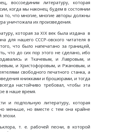
ец, воссоединим литературу, которая
сии, когда мы наконец будем в состоянии
а то, что многие, многие авторы должны
ура уничтожала их произведения.
атуру, которая за XIX век была издана в
ана для нашего СССР-овского читателя в
ого, что было напечатано за границей,
ь, что до сих пор этого не сделано, ибо
издавались и Ткачевым, и Лавровым, и
аревым, и Христофоровым, и Ржановым, и
ятелями свободного печатного станка, а
зведения книжками и брошюрами, и тогда
всегда настойчиво требовал, чтобы эта
ре в наше время.
ти и подпольную литературу, которая
но меньше, но вместе с тем она крайне
 эпохи.
клора, т. е. рабочей песни, в которой