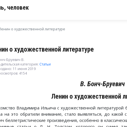
ь, человек
Ленин о художественной литературе
нин о художественной литературе
онч-Бруевич В.
дительская категория:
Статьи
оздано: 11 июня 2019
росмотров: 4154
В. Бонч-Бруевич
Ленин о художественной л
комство Владимира Ильича с художественной литературой б
да на это обратили внимание, стало выявляться, до какой 
ич беллетристические произведения, особенно в классически
внимые статьи о Л. Н. Толстом, которого он сумел та