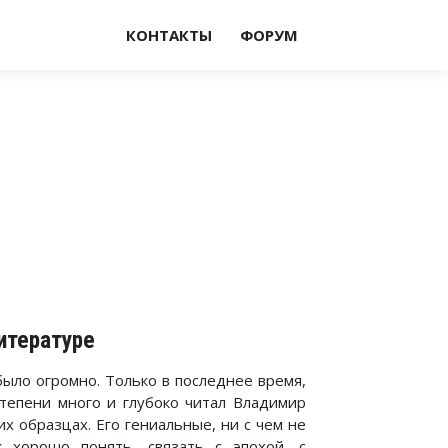
КОНТАКТЫ
ФОРУМ
итературе
ыло огромно. Только в последнее время,
степени много и глубоко читал Владимир
х образцах. Его гениальные, ни с чем не
к хорошо понять, связать с эпохой, с