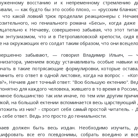
руженному восстанию и к непременному стремлению ди
ывали, — как будто бы это особо плохо, — «русским бланки
, что какой ловкий трюк проделали реакционеры с Нечаев
рзительного, но гениального романа «Бесы», когда даже
ицательно к Нечаеву, совершенно забывая, что этот тита
им энтузиазмом, что и в Петропавловской крепости, сидя 
е на окружающих его солдат таким образом, что они всецело
вершенно забывают, — говорил Владимир Ильич, — ч
анизатора, умением всюду устанавливать особые навыки к
ачать в такие потрясающие формулировки, которые остава
омнить его ответ в одной листовке, когда на вопрос - «К
а?», Нечаев дает точный ответ: "Всю большую ектению". Вед
понятно для каждого человека, жившего в то время в России,
омное большинство так или иначе, по тем или другим причин
икой, на большой ектении вспоминается весь царствующий 
чтожить из них? - спросит себя самый простой читатель. -
 себе ответ. Ведь это просто до гениальности.
чаев должен быть весь издан. Необходимо изучить, до
шифровать все его псевдонимы, собрать воедино и все