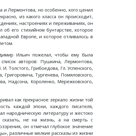
а и Лермонтова, но особенно, кого ценил
красно, из какого класса он происходит,
ждениях, настроениях и переживаниях, он
ил об его стихийном бунтарстве, которое
ападной Европе, и которое отливалось в
летом.
адимир Ильич пожелал, чтобы ему была
список авторов: Пушкина, Лермонтова,
 И. Толстого, Грибоедова, Гл. Успенского,
а, Григоровича, Тургенева, Помяловского,
ова, Надсона, Короленко, Мережковского,
ривал как прекрасное зеркало жизни той
ость каждой эпохи, каждого писателя,
чал народническую литературу и жестоко
 сказать, не на жизнь, а на смерть с
оззрения, он отмечал глубокое значение
цы», различные мелкие рассказы из жизни