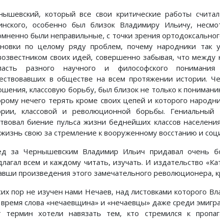
нышевский, который все свои критические работы счита
инского, особенно был близок Владимиру Ильичу, несмо
омненно были неправильные, с точки зрения ортодоксального
ановки по целому ряду проблем, почему народники так у
возвестником своих идей, совершенно забывая, что между
пасть разного научного и философского понимания
ествовавших в обществе на всем протяжении истории. Ч
ошения, классовую борьбу, был близок не только к пониманию
орому нечего терять кроме своих цепей и которого народни
ории, классовой и революционной борьбы. Гениальный
ствовал биение пульса жизни беднейших классов населени
 жизнь свою за стремление к вооруженному восстанию и соц
ед за Чернышевским Владимир Ильич придавал очень бо
длагал всем и каждому читать, изучать. И издательство «Ка
авши произведения этого замечательного революционера, кр
сих пор не изучен нами Нечаев, над листовками которого Вл
о время слова «нечаевщина» и «нечаевцы» даже среди эмигр
т термин хотели навязать тем, кто стремился к пропаг