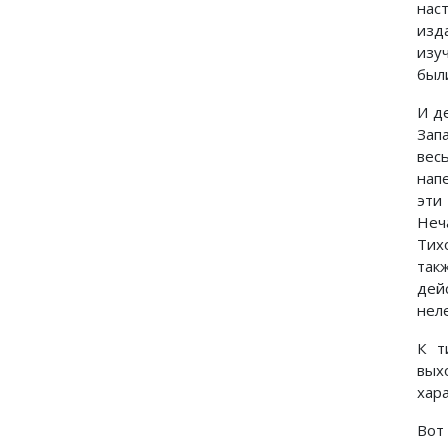
нас
изд
изу
был
И д
Зап
вес
нап
эти
Неч
Тих
так
дей
нел
К т
вых
хар
Вот