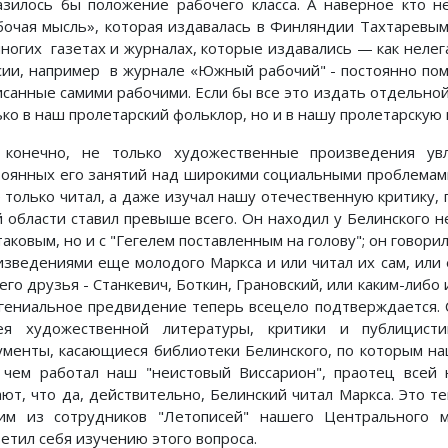
азилось бы положение рабочего класса. А наверное кто н
бочая мысль», которая издавалась в Финляндии Тахтаревым,
многих газетах и журналах, которые издавались — как нелег
сии, например в журнале «Южный рабочий" - постоянно по
исанные самими рабочими. Если бы все это издать отдельной
ько в наш пролетарский фольклор, но и в нашу пролетарскую
 конечно, не только художественные произведения ув
тоянных его занятий над широкими социальными проблемами,
е только читал, а даже изучал нашу отечественную критику,
й области ставил превыше всего. Он находил у Белинского н
таковым, но и с "Гегелем поставленным на голову"; он говор
изведениями еще молодого Маркса и или читал их сам, или
его друзья - Станкевич, Боткин, Грановский, или каким-либо
 гениальное предвидение теперь всецело подтверждается. 
ея художественной литературы, критики и публицисти
ументы, касающиеся библиотеки Белинского, по которым на
 чем работал наш "неистовый Виссарион", праотец всей 
ают, что да, действительно, Белинский читал Маркса. Это 
им из сотрудников "Летописей" нашего Центрального м
ветил себя изучению этого вопроса.